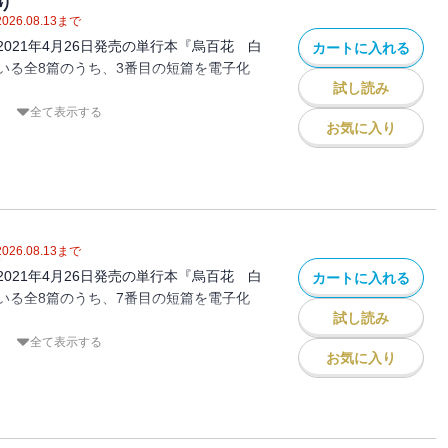
り
皇后・大紫の御前が美しい飾り灯籠を所望
2026.08.13
まで
―。
021年4月26日発売の単行本『烏百花 白
カートに入れる
いる全8篇のうち、3番目の短篇を電子化
試し読み
全て表示する
お気に入り
まれた明留（あける）と、その親友で優秀
）の前に現れた、粗末な衣を着た薄汚い若
・結が、この若者との交際を認めてほしい
な千早の代わりに、明留は率先して話を聞
っきらぼうな態度のシンへの印象は悪くな
2026.08.13
まで
傍ら、肝心の千早は「だんまり」を決め込
021年4月26日発売の単行本『烏百花 白
カートに入れる
・。
いる全8篇のうち、7番目の短篇を電子化
試し読み
全て表示する
お気に入り
身の双子・伶と倫。貴族たちから蔑まれる
貴族・東家で楽人見習いとして「竜笛」の
とを夢見る二人だが、短気な伶とおおらか