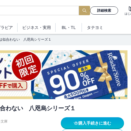
詳細検索
はじ
グラビア
ビジネス
・実用
BL・TL
タテヨミ
は似合わない 八咫烏シリーズ１
合わない 八咫烏シリーズ１
春文庫
購入手続きに進む