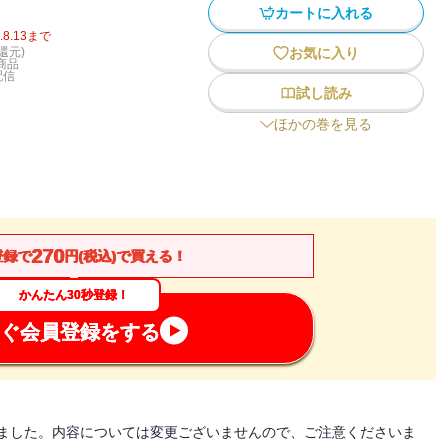
カートに入れる
.8.13
まで
還元)
お気に入り
商品
配信
試し読み
ほかの巻を見る
270
登録で
円(税込)で買える！
かんたん30秒登録！
ぐ会員登録をする
なりました。内容については変更ございませんので、ご注意くださいま