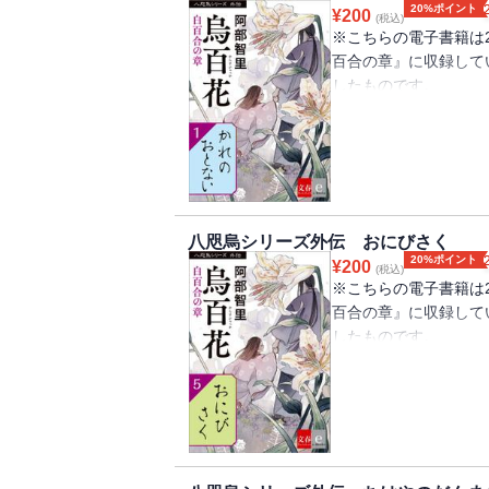
20%ポイント
¥
200
(税込)
※こちらの電子書籍は2
百合の章』に収録して
したものです。
北領の平民の家に生ま
一番上の兄・茂丸を慕
した茂丸は、そこで仲
身だがまったく気取る
に、いつしかみよしは
八咫烏シリーズ外伝 おにびさく
だが、山内を大きな地
20%ポイント
¥
200
(税込)
衛中に死んでしまい―
※こちらの電子書籍は2
百合の章』に収録して
したものです。
山内の工芸全般を担う
しながら生活している
登喜司（ときじ）もそ
族の必需品である「鬼
西家の「お抱え」職人