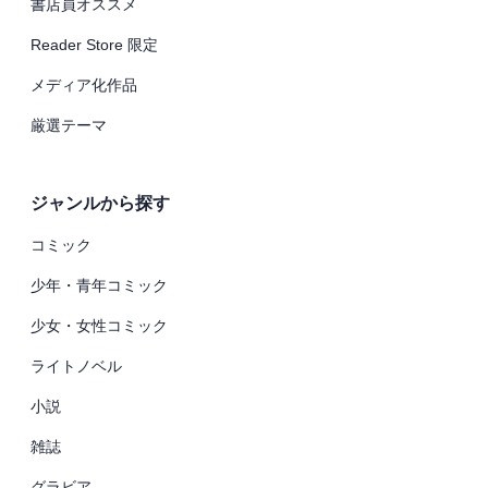
書店員オススメ
Reader Store 限定
メディア化作品
厳選テーマ
ジャンルから探す
コミック
少年・青年コミック
少女・女性コミック
ライトノベル
小説
雑誌
グラビア