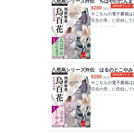
八咫烏シリーズ外伝 ちはやのだんま
む日々。そんな矢先、
20%ポイント
¥
200
(税込)
していることを知り―
※こちらの電子書籍は2
百合の章』に収録して
したものです。
西家の御曹司として生
な近衛・千早（ちはや
者。名前はシン。
なんと千早の最愛の妹
という。日頃から無口
八咫烏シリーズ外伝 はるのとこやみ
こうとするのだが、ぶ
20%ポイント
¥
200
(税込)
る一方。慌てる明留の
※こちらの電子書籍は2
むばかりで・・・・・
百合の章』に収録して
したものです。
楽才を重んじる東領出
身分でありながら、大
練習に励んでいた。
いつか宮中に上がるこ