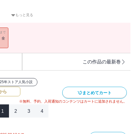
感と異世界を綿密に組み上げる想像力で選考委員を驚かせた期待のデ
もっと見る
時代ファンタジー！
11まで
る世界「山内」では、世継ぎである若宮の后選びが今まさに始まろう
！全
のぎを削る四家の大貴族から差し遣わされた四人の姫君。春夏秋冬を
は、世継ぎの座を巡る陰謀から若君への恋心まで様々な思惑を胸に后
れないまま、次々と事件が起こる。侍女の失踪、謎の手紙、後宮への
てられた館、馬ならぬ大烏に曳かれて車は空を飛び、四季折々の花鳥
この作品の最新巻
美しく華やかな宮廷生活の水面下で若宮の来訪を妨害し、后選びの行
果たして四人の姫君のうち誰なのか？ 若宮に選ばれるのはいったい
と意外な結末――驚嘆必至の大型新人登場！
025年ストア人気小説
から
まとめてカート
※無料、予約、入荷通知のコンテンツはカートに追加されません。
1
2
3
4