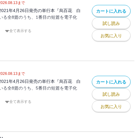
2026.08.13
まで
021年4月26日発売の単行本『烏百花 白
カートに入れる
いる全8篇のうち、1番目の短篇を電子化
試し読み
全て表示する
お気に入り
れたみよしは、面倒見がよくいつも優しい
っていた。山内衆になるため勁草院に入峰
良くなった雪哉を家に連れてくる。貴族出
ことなく自分や村の子ども達に接する雪哉
心惹かれていくのだった。
震が襲い、山内衆となった茂丸は若宮の護
2026.08.13
まで
―。
021年4月26日発売の単行本『烏百花 白
カートに入れる
いる全8篇のうち、5番目の短篇を電子化
試し読み
全て表示する
お気に入り
西領では、あらゆる分野の職人が切磋琢磨
。
の一人。彼は死別した父の跡を継いで、貴
火灯籠」を生業としていた。
だった父との力量の差を痛感し、将来に悩