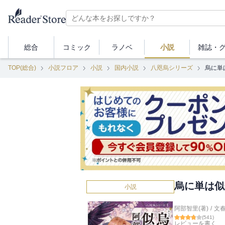
総合
コミック
ラノベ
小説
雑誌・
TOP(総合)
小説フロア
小説
国内小説
八咫烏シリーズ
烏に単
烏に単は似
小説
阿部智里(著)
/
文
(
541
)
レビューを書く