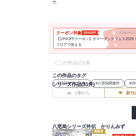
せ。
松本清張賞を最年少で受賞、そのスケール
ビュー作は、壮大な時代設定に支えられた
クーポン対象
10%OFF
2026.08.
人間の代わりに「八咫烏」の一族が支配す
【10%OFFクーポン】サマーブックフェス2026
としていた。朝廷での権力争いに激しくし
フロアで使える
司るかのようにそれぞれの魅力を誇る四人
の座を競い合うが、肝心の若宮が一向に現
侵入者……。峻嶮な岩山に贅を尽くして建
この作品の1巻
風月よりなお美しい衣裳をまとう。そんな
方を不穏なものにしようと企んでいるのは
この作品のタグ
誰なのか？ あふれだすイマジネーション
#
2024年アニメ化
#
八咫烏関連作
#
2
シリーズ作品(
31
件)
1巻から
新刊
解説・東えりか
八咫烏シリーズ外伝 かりんみず
最新巻