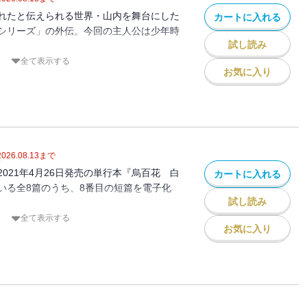
れたと伝えられる世界・山内を舞台にした
カートに入れる
シリーズ」の外伝。今回の主人公は少年時
試し読み
烏の治める山内で母とふたりで暮らす澄
全て表示する
お気に入り
く山内衆の養成所「勁草院」に推薦される
申し出を断っていた。そんな時、澄尾はあ
2026.08.13
まで
021年4月26日発売の単行本『烏百花 白
カートに入れる
いる全8篇のうち、8番目の短篇を電子化
試し読み
全て表示する
お気に入り
ある紫苑の宮は、内親王という立場ながら
いる。奈月彦は、紫苑の宮に干し金柑の作
い娘の幸せを祈る。だが一方で、ある予感