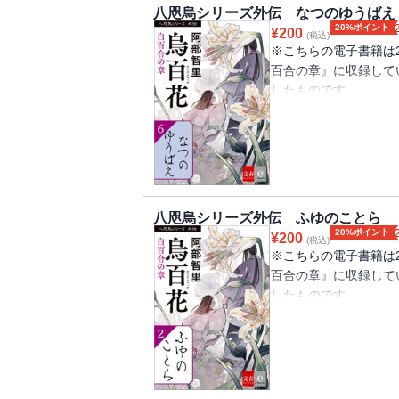
な倫の間には、圧倒的
八咫烏シリーズ外伝 なつのゆうばえ
心嫉妬するが、ある時
20%ポイント
¥
200
(税込)
られた、浮雲と出会っ
※こちらの電子書籍は2
り・・・・・・？
百合の章』に収録して
したものです。
山内の地を四分して統
として生まれた夕蝉は
幼少から厳しい教育を
には威厳が感じられず
ってしまい――。第１
八咫烏シリーズ外伝 ふゆのことら
人物の過去が掘り下げ
20%ポイント
¥
200
(税込)
※こちらの電子書籍は2
百合の章』に収録して
したものです。
北領風巻郷の郷長一族
り、同じような年頃の
来を決めかねる市柳だ
哉が、若宮の側仕えに