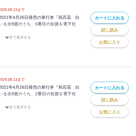
な音の差があった。伶は出来の良い弟に内
、長琴を見事に奏じて東本家の養女に迎え
2026.08.13
まで
てから倫の様子がおかしくな
021年4月26日発売の単行本『烏百花 白
カートに入れる
いる全8篇のうち、6番目の短篇を電子化
試し読み
全て表示する
お気に入り
治する四家がひとつ、南家。その当主の娘
、宗家の若宮に輿入れし皇后となるべく、
ほどこされてきた。しかし、対面した若宮
、さらには権力争いによって両親までも喪
巻「烏に単は似合わない」以前、あの主要
られる。
2026.08.13
まで
021年4月26日発売の単行本『烏百花 白
カートに入れる
いる全8篇のうち、2番目の短篇を電子化
試し読み
全て表示する
お気に入り
の末っ子・市柳は、「風巻の虎」と名乗
郷民と徒党を組んで遊びまわっていた。将
ったが、立場も年齢も似ている垂氷郷の雪
なると聞いて複雑な心境に。そのような