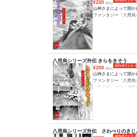
20%ポイント
¥
200
(税込)
山神さまによって開か
ファンタジー「八咫烏
この地を つかさどる
有力貴族の四家によっ
八咫烏シリーズ外伝 きらをきそう
る。住人たちは卵で生
20%ポイント
¥
200
と同じ姿で生活を営む
(税込)
山神さまによって開か
ファンタジー「八咫烏
『かりんみず』の主人
『雲上絵』とは、庶民
貴な姫に仕える姉が急
子、宗家の近衛である
て・・・。
妙手と名高い絵師には
二人が同じ画題で競っ
う二人の太夫だった。
【この電子書籍は、「オ
「かりんみず 八咫烏
八咫烏シリーズ外伝 さわべりのきじ
20%ポイント