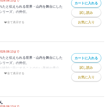
2026.08.13
まで
カートに入れる
れたと伝えられる世界・山内を舞台にした
シリーズ」の外伝。
試し読み
お気に入り
全て表示する
族長一家が宗家、その長が金烏である。
て東領、西領、南領、北領が治められてい
まれ烏の姿に転身もできるが、通常は人間
2026.08.13
まで
。
れたと伝えられる世界・山内を舞台にした
カートに入れる
シリーズ」の外伝。
公は中央城下の薬種屋の次男坊・章次。高
試し読み
が絶対に目にすることのない美姫や貴公
死した。周囲の者たちはなぜか口を閉ざし
山内衆などの姿を描いた綺羅絵。綺羅絵の
全て表示する
お気に入り
、光雲亭と登鯉亭の二人がいた。この天才
たらどうなるか？ 題材は花街で一番を競
ール讀物」2024年6月号に掲載された
外伝」を収録しています。】
ん
2026.08.13
まで