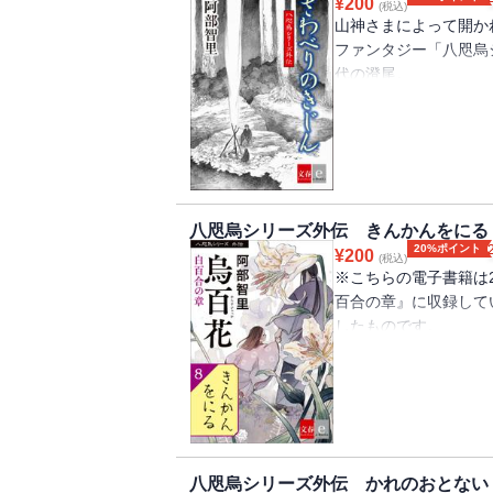
¥
200
(税込)
山神さまによって開か
ファンタジー「八咫烏
代の澄尾。
八咫烏の一族の長、金
尾。宗家近衛の元で働
が、病身の母を気遣い
る貴人と出会う。
八咫烏シリーズ外伝 きんかんをにる
20%ポイント
¥
200
(税込)
※こちらの電子書籍は2
百合の章』に収録して
したものです。
奈月彦と浜木綿の娘で
自由な環境で暮らして
り方を教えながら、幼
を抱くのだった。
八咫烏シリーズ外伝 かれのおとない