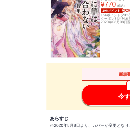
¥
770
(税込)
2026
20%ポイント
154
ポイント(
20
%
クーポン利用対象
2020年08月08日
新規
今す
あらすじ
※2020年8月8日より、カバーが変更と