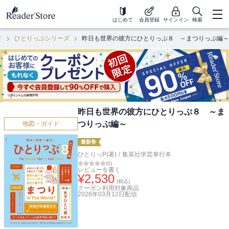
はじめて
会員登録
サインイン
検索
ド
ひとりっぷシリーズ
昨日も世界の彼方にひとりっぷ８ ～まつりっぷ編～
昨日も世界の彼方にひとりっぷ８ ～ま
つりっぷ編～
地図・ガイド
最新巻
ひとりっP(著)
/
集英社学芸単行本
(
0
)
レビューを書く
¥
2,530
(税込)
クーポン利用対象商品
2026年03月12日
配信