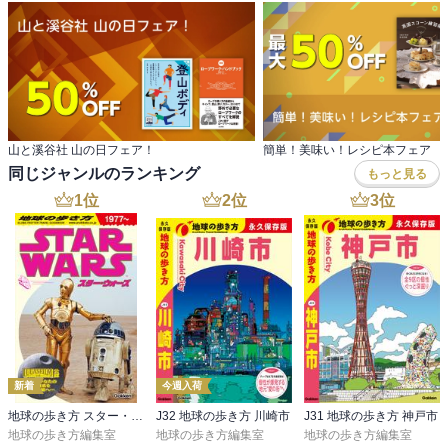
山と溪谷社 山の日フェア！
簡単！美味い！レシピ本フェア
同じジャンルのランキング
もっと見る
1
位
2
位
3
位
新着
今週入荷
地球の歩き方 スター・ウォーズ
J32 地球の歩き方 川崎市
J31 地球の歩き方 神戸市
地球の歩き方編集室
地球の歩き方編集室
地球の歩き方編集室