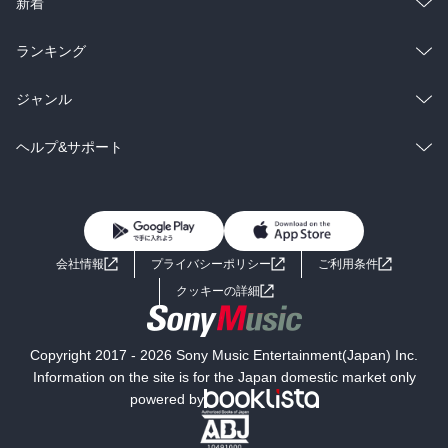
総合
コミック
新着
雑誌・グラビア
ビジネス・実用
ラノベ
小説
総合
コミック
ランキング
BL・TL
雑誌・グラビア
ビジネス・実用
ラノベ
小説
総合
コミック
ジャンル
BL・TL
雑誌・グラビア
ビジネス・実用
ラノベ
小説
コミック
男性コミック
ヘルプ&サポート
BL・TL
雑誌・グラビア
ビジネス・実用
女性コミック
コミック誌
初めての方へ
ヘルプ
BL・TL
ライトノベル
男子向けラノベ
よくあるご質問
お問い合わせ
会社情報
プライバシーポリシー
ご利用条件
女子向けラノベ
小説
利用規約
クッキーの詳細
国内小説
海外小説
Copyright 2017 - 2026 Sony Music Entertainment(Japan) Inc.
ミステリー
SF
Information on the site is for the Japan domestic market only
powered by
歴史・時代小説
文学