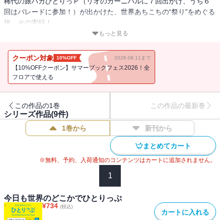
稀代の旅バカひとりっＰ（リオのカーニバルに７回出かけ、うち６
回はパレードに参加！）が出かけた、世界あちこちの“祭り”をめぐる
旅、その実録！
もっと見る
＊世界でもっとも誤解されている祭り＝リオのカーニバルに参加し
てみたら、真実の姿が見えてきた！
クーポン対象
10%OFF
2026.08.11まで
＊単なるぼんぼりまつりではありません！ 台湾ランタンフェステ
【10%OFFクーポン】サマーブックフェス2026！全
ィバル
フロアで使える
＊かわいいとびっくりが満載！ ブルガリアのローズフェスティバ
ル
この作品の1巻
この作品の最新巻
＊死生観が変わります！ メキシコの死者の日
シリーズ作品(
9
件)
＊多民族国家シンガポールでは、祭りが４倍楽しめるのを知ってい
1巻から
新刊から
ますか？
＊世界でもっとも有名なオーディション番組＝アメリカズ・ゴッ
まとめてカート
ト・タレントのライブ放送付き決勝戦を観戦するために弾丸でＬＡ
※無料、予約、入荷通知のコンテンツはカートに追加されません。
へ！
＊タイの水掛けまつりは、水鉄砲で水を掛け合う祭りではありませ
1
ん！ 美しくてカラフルで尊い、仏教の祝祭なんです！
など、全世界・全方位でお届けします！
今日も世界のどこかでひとりっぷ
¥
734
(税込)
カートに入れる