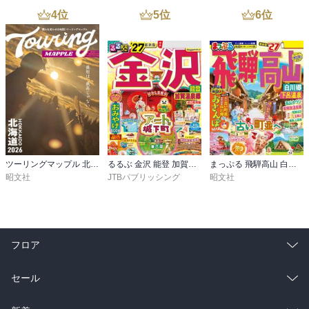
4
位
5
位
6
位
ツーリングマップル 北海道 2026
るるぶ 金沢 能登 加賀温泉郷 '27
まっぷる 飛騨高山 白川郷・下呂温泉’27
昭文社
JTBパブリッシング
昭文社
フロア
総合
コミック
セール
ラノベ
小説