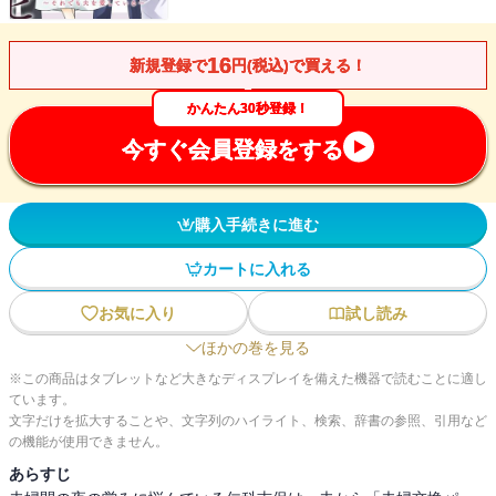
16
新規登録で
円(税込)で買える！
かんたん30秒登録！
今すぐ会員登録をする
購入手続きに進む
カートに入れる
お気に入り
試し読み
ほかの巻を見る
※この商品はタブレットなど大きなディスプレイを備えた機器で読むことに適し
ています。
文字だけを拡大することや、文字列のハイライト、検索、辞書の参照、引用など
の機能が使用できません。
あらすじ