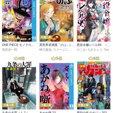
今週入荷
今週入荷
新着
ONE PIECE モノクロ版 115
異世界居酒屋「のぶ」(22)
悪役令嬢レベル99 ～私は裏ボスですが魔王ではありません～ その６
尾田栄一郎
蝉川夏哉
,
ヴァージニア二等兵
のこみ
,
転
,
七夕さとり
,
Tea
4
位
5
位
6
位
今週入荷
今週入荷
今週入荷
九条の大罪（１７）
あかね噺 23
週刊少年マガジン 2026年36・37号[2026年8月5日発売]