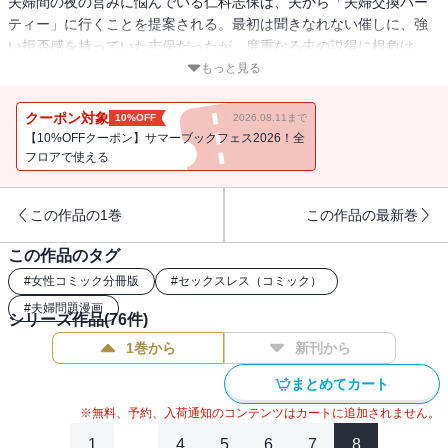
夫婦間の夜の営みに悩んでいる仁科志保は、夫から「夫婦交換パー
ティー」に行くことを提案される。最初は聞きなれない催しに、強
い拒否感を持っていた志保だったが、度重なる夫の説得に根負け。
「・・・見学だけなら」と、しぶしぶパーティーへの参加に同意す
もっと見る
る。 元外交官の窪塚氏が、妻と一緒に自宅で運営する夫婦交際ク
ラブ「アクアリウム」。最初は警戒感を隠さなかった志保であった
クーポン対象
10%OFF
2026.08.11まで
が、しだいに窪塚夫妻の人間的な魅力に惹かれ、ついには夫婦間交
【10%OFFクーポン】サマーブックフェス2026！全
際を承諾する。これで夫婦間の営み事情も解消し、幸せが戻ったか
フロアで使える
に思えたが――――それは悪夢の始まりにすぎなかった・・・。
この作品の1巻
この作品の最新巻
この作品のタグ
#
女性コミック分冊版
#
セックスレス（コミック）
#
夫婦問題漫画
シリーズ作品(
76
件)
1巻から
新刊から
まとめてカート
※無料、予約、入荷通知のコンテンツはカートに追加されません。
1
...
4
5
6
7
8