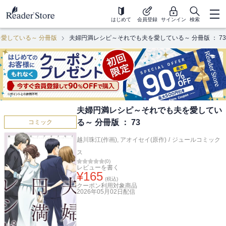
はじめて
会員登録
サインイン
検索
愛している～ 分冊版
夫婦円満レシピ～それでも夫を愛している～ 分冊版 ： 73
夫婦円満レシピ～それでも夫を愛してい
る～ 分冊版 ： 73
コミック
越川珠江(作画)
,
アオイセイ(原作)
/
ジュールコミック
ス
(
0
)
レビューを書く
¥
165
(税込)
クーポン利用対象商品
2026年05月02日
配信