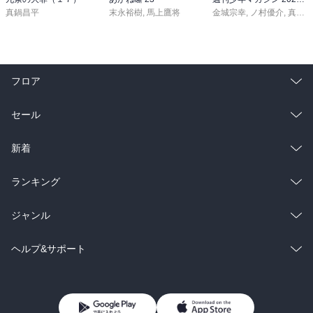
真鍋昌平
末永裕樹
,
馬上鷹将
金城宗幸
,
ノ村優介
,
真島ヒロ
フロア
総合
コミック
セール
ラノベ
小説
総合
コミック
新着
雑誌・グラビア
ビジネス・実用
ラノベ
小説
総合
コミック
ランキング
BL・TL
雑誌・グラビア
ビジネス・実用
ラノベ
小説
総合
コミック
ジャンル
BL・TL
雑誌・グラビア
ビジネス・実用
ラノベ
小説
コミック
男性コミック
ヘルプ&サポート
BL・TL
雑誌・グラビア
ビジネス・実用
女性コミック
コミック誌
初めての方へ
ヘルプ
BL・TL
ライトノベル
男子向けラノベ