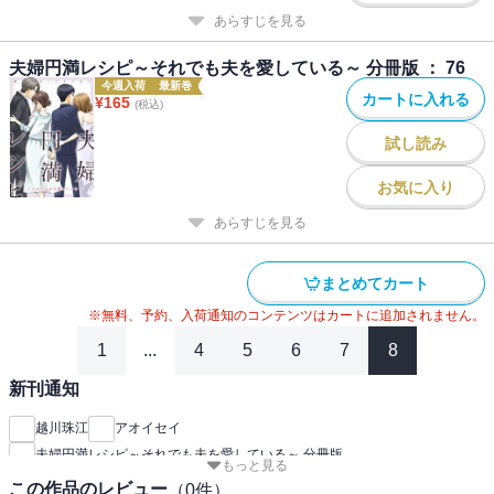
あらすじを見る
夫婦円満レシピ～それでも夫を愛している～ 分冊版 ： 76
今週入荷
最新巻
カートに入れる
¥
165
(税込)
試し読み
お気に入り
あらすじを見る
まとめてカート
※無料、予約、入荷通知のコンテンツはカートに追加されません。
1
...
4
5
6
7
8
新刊通知
越川珠江
アオイセイ
夫婦円満レシピ～それでも夫を愛している～ 分冊版
もっと見る
この作品のレビュー
（
0
件）