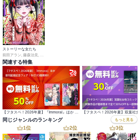
ストーリーな女たち
前田アラン
,
藤森治見
,
くりきあきこ
,
ストーリーな女たち編集部
関連する特集
【フタスペ！2026年夏】『Immoral』ほか 新刊配信記念フェア！今だけ3巻無料!!
同じジャンルのランキング
もっと見る
1
位
2
位
3
位