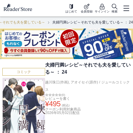
はじめて
会員登録
サインイン
検索
～それでも夫を愛している～
夫婦円満レシピ～それでも夫を愛している～ ： 24
夫婦円満レシピ～それでも夫を愛してい
る～ ： 24
コミック
越川珠江(作画)
,
アオイセイ(原作)
/
ジュールコミック
ス
(
0
)
レビューを書く
¥
495
(税込)
クーポン利用対象商品
2026年05月02日
配信