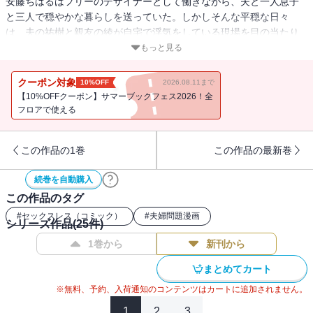
安藤ちはるはフリーのデザイナーとして働きながら、夫と一人息子
と三人で穏やかな暮らしを送っていた。しかしそんな平穏な日々
は、夫の祐樹と親友の綾が自宅で浮気をしている現場を目の当たり
にすることで突然終わりを告げた。息子を連れ出し家を飛び出した
もっと見る
ちはるは実家に身を寄せるのだが、デザイナーの仕事で息子を養っ
ていこうと決意するのだが、仕事も契約破棄されてしまい八方塞が
クーポン対象
10%OFF
2026.08.11まで
りの状況に。そんな中、目に入ったのは『女性用風俗ドライバー』
【10%OFFクーポン】サマーブックフェス2026！全
の求人で、ちはるはさまざまなセラピストの男性と交流していき
フロアで使える
――・・・。。 ※第71～73話を収録
この作品の1巻
この作品の最新巻
続巻を自動購入
この作品のタグ
#
セックスレス（コミック）
#
夫婦問題漫画
シリーズ作品(
25
件)
1巻から
新刊から
まとめてカート
※無料、予約、入荷通知のコンテンツはカートに追加されません。
1
2
3