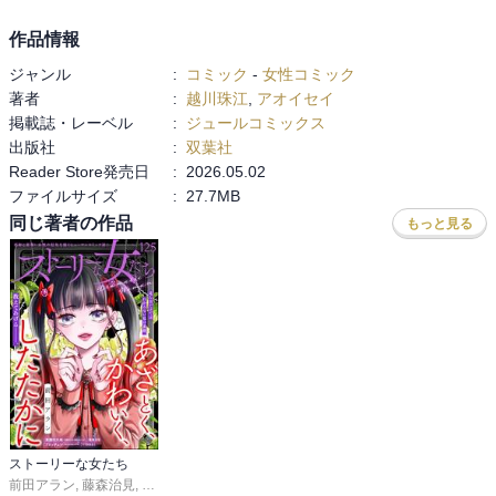
作品情報
ジャンル
:
コミック
-
女性コミック
著者
:
越川珠江
,
アオイセイ
掲載誌・レーベル
:
ジュールコミックス
出版社
:
双葉社
Reader Store発売日
:
2026.05.02
ファイルサイズ
:
27.7MB
同じ著者の作品
もっと見る
ストーリーな女たち
前田アラン
,
藤森治見
,
くりきあきこ
,
ストーリーな女たち編集部