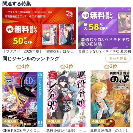
関連する特集
【フタスペ！2026年夏】『Immoral』ほか 新刊配信記念フェア！今だけ3巻無料!!
普通じゃない?ドキドキな 夏の初
同じジャンルのランキング
もっと見る
1
位
2
位
3
位
今週入荷
今週入荷
今週入荷
ONE PIECE モノクロ版 115
悪役令嬢レベル99 ～私は裏ボスですが魔王ではありません～ その６
異世界居酒屋「のぶ」(22)