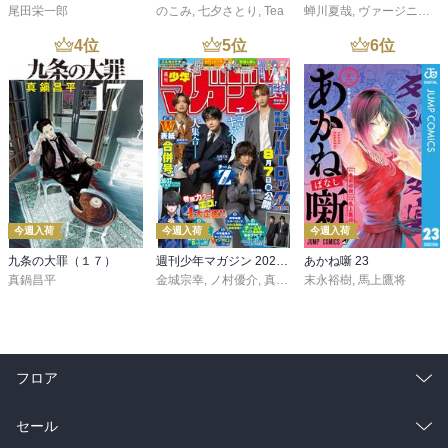
尾田栄一郎
のこみ
,
七夕さとり
,
Tea
蝉川夏哉
,
ヴァージニア二等兵
4
位
5
位
6
位
今週入荷
今週入荷
今週入荷
九条の大罪（１７）
週刊少年マガジン 2026年36・37号[2026年8月5日発売]
あかね噺 23
真鍋昌平
金城宗幸
,
ノ村優介
,
真島ヒロ
末永裕樹
,
宮島礼吏
,
馬上鷹将
,
新川直司
,
久
フロア
総合
コミック
セール