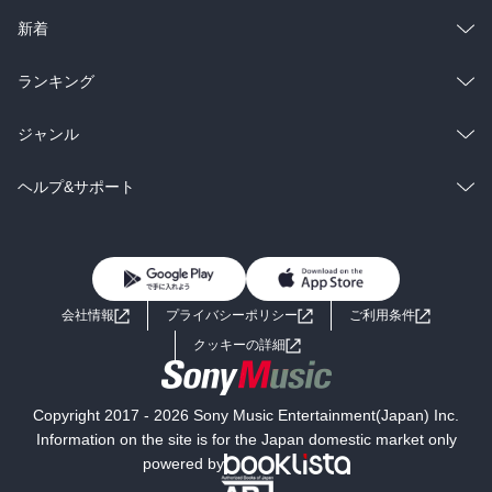
ラノベ
小説
総合
コミック
新着
雑誌・グラビア
ビジネス・実用
ラノベ
小説
総合
コミック
ランキング
BL・TL
雑誌・グラビア
ビジネス・実用
ラノベ
小説
総合
コミック
ジャンル
BL・TL
雑誌・グラビア
ビジネス・実用
ラノベ
小説
コミック
男性コミック
ヘルプ&サポート
BL・TL
雑誌・グラビア
ビジネス・実用
女性コミック
コミック誌
初めての方へ
ヘルプ
BL・TL
ライトノベル
男子向けラノベ
よくあるご質問
お問い合わせ
会社情報
プライバシーポリシー
ご利用条件
女子向けラノベ
小説
利用規約
クッキーの詳細
国内小説
海外小説
Copyright 2017 - 2026 Sony Music Entertainment(Japan) Inc.
ミステリー
SF
Information on the site is for the Japan domestic market only
powered by
歴史・時代小説
文学