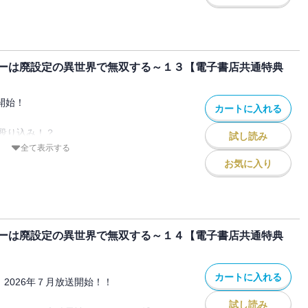
はない。
ついにダンジョンマスターのディグラグニ
る場所で窮地に追い込まれていたペロムス
酬としてアレンが、そしてメルルが望んだ
なりの戦いに身を投じるのだった。
ーは廃設定の異世界で無双する～１３【電子書店共通特典
一世一代の大奮闘！
れ、魔導板を通して転職ダンジョンについ
が、それをハッキングするように魔王から
れる。
開始！
カートに入れる
明かすとともに、全人類に対して宣戦布告
殴り込み！？
試し読み
全て表示する
して、神界を目指すことに。竜神の里にあ
より、竜神の里の過酷な試練を突破し、神
お気に入り
う場所から神界に行けるのだが、その門を
』を通る権利を手にしたアレンたち。
突破する必要があるという。
一面の雲海。大地の代わりに雲が地面をな
手しか受けることができないと聞き、クレ
っていた。
に戦うため、竜騎士への転職を決める。ア
なく「霊力」、「魔獣」ではなく「霊獣」
ーは廃設定の異世界で無双する～１４【電子書店共通特典
りられない条件の元、クレナとハクは過酷
たシステムがあることを知ったアレンは早
・・・。
いた町では竜人たちが生活しており、その
カートに入れる
on 2026年７月放送開始！！
を倒し、霊晶石を手に入れてほしい』と頼
アレンは「これはクエストだ」と意気込
試し読み