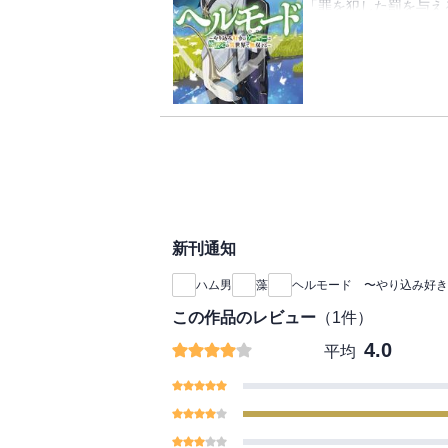
「罪を犯した罰を与え
む。
れたローゼンとファー
霊獣狩りで遭遇したあ
アレンの駆け引きによ
しかもある条件を満た
件に10日の猶予を与
レンは、帝国の皇帝相
ば、ローゼンもファー
神界人が治める国「シ
う。
達は、ついに神々と会
アレン達は彼らを救う
で・・・・・・！？
ていくが──。
神様相手に交渉開始！
一方仲間たちも神々た
た。
剣神や商神など、どの
新刊通知
エルフとダークエルフ
ハム男
藻
ヘルモード 〜やり込み好き
レンたち。
精霊神と対峙する廃ゲ
この作品のレビュー
（
1
件）
4.0
平均
神からの期限付きクエ