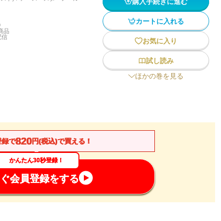
購入手続きに進む
カートに入れる
)
商品
配信
お気に入り
試し読み
ほかの巻を見る
820
登録で
円(税込)で買える！
かんたん30秒登録！
ぐ会員登録をする