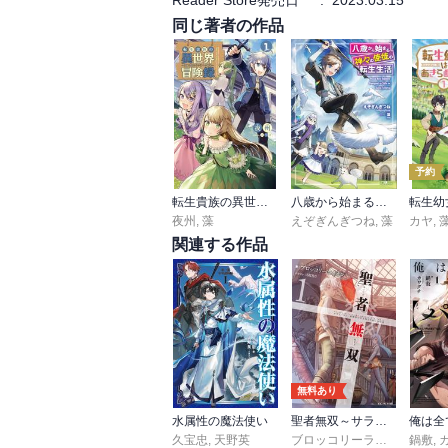
Reader Store発売日
:
2023.03.15
同じ著者の作品
予約
転生貴族の異世界冒険録～自重を知らない神々の使徒～
八歳から始まる神々の使徒の転生生活
夜州
,
藻
えぞぎんぎつね
,
藻
カヤ
,
関連する作品
無料あり
水属性の魔法使い
聖者無双～サラリーマン、異世界で生き残るために歩む道～
久宝忠
,
天野英
ブロッコリーライオン
鍋敷
,
sime
,