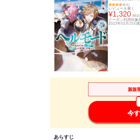
(
1
)
レビューを書く
¥
1,320
(税込
クーポン利用対象
2023年03月15日
新規
今す
あらすじ