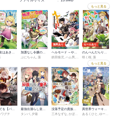
ファイルサイズ
:
15.6MB
もっと見る
無料あり
セールあり
転生幼女はあきらめない
加護なし令嬢の小さな村
ヘルモード ～やり込み好きのゲーマーは廃設定の異世界で無双する～ はじまりの召喚士
のんべんだらりな転生者～貧乏農家を満喫す～
藻
ぷにちゃん
,
藻
鉄田猿児
,
ハム男
,
藻
咲く桜
,
藻
もっと見る
予約
俺は全てを【パリイ】する
最強出涸らし皇子の暗躍帝位争い
没落予定の貴族だけど、暇だったから魔法を極めてみた
異世界ウォーキング
カワグチ
タンバ
,
夕薙
三木なずな
,
かぼちゃ
あるくひと
,
ゆーにっと