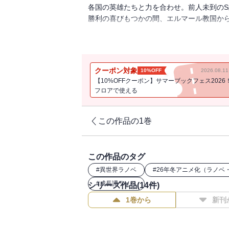
各国の英雄たちと力を合わせ。前人未到の
勝利の喜びもつかの間、エルマール教国か
救難信号が送られたニールの街に到着した
た。
クーポン対象
10%OFF
2026.08.
しかし、異変が起きているのはこの街だけ
【10%OFFクーポン】サマーブックフェス2026
いくつかの場所で光の柱が空に伸びている
フロアで使える
つに分ける。
アレン、セシル、ドゴラのチームアレン。
この作品の1巻
キール、クレナ、メルスのチームキール。
ソフィー、メルル、フォルマールのチーム
この作品のタグ
それぞれのチームが独自に行動し、問題解
#
異世界ラノベ
#
26年冬アニメ化（ラノベ
#
成長譚ラノベ
シリーズ作品(
14
件)
パーティー分割で同時攻略！
最効率で国を救え！！
1巻から
新刊