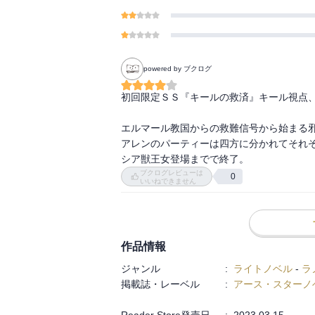
powered by ブクログ
初回限定ＳＳ『キールの救済』キール視点、
エルマール教国からの救難信号から始まる邪
アレンのパーティーは四方に分かれてそれぞ
シア獣王女登場までで終了。
ブクログレビューは
0
いいねできません
作品情報
ジャンル
:
ライトノベル
-
ラ
掲載誌・レーベル
:
アース・スターノ