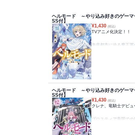
ヘルモード ～やり込み好きのゲーマ
SS付】
¥
1,430
(税込)
TVアニメ化決定！！
海底都市に迫る魔王軍
アルバハル獣王国の内
にある魚人の国『プロ
召喚獣の能力で魚人に
ターにより帝位が簒奪
アレンは国の内情を探
ヘルモード ～やり込み好きのゲーマ
スの涙」を手に入れる
SS付】
「歌姫コンテスト」と
¥
1,430
(税込)
ることを知ったアレン
クレナ、竜騎士デビュ
をスカウトし、優勝を
しかし、歌姫コンテス
プロスティア帝国での
なってしまう。
魔王や魔王軍幹部たち
召喚獣の効果が切れて
を上げるための計画や