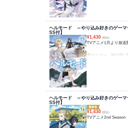
しまい、ペロムスの命
S級ダンジョンでは、
焦るアレンの一方、あ
に戦いを挑む。勝利報
は勇気を振り絞り、彼
のは・・・・・・。
ヘルモード ～やり込み好きのゲーマ
弱気な商人ペロムス、
5大陸同盟会議が開か
SS付】
ての神託が与えられる
¥
1,430
(税込)
のメッセージが表示さ
TVアニメ1月より放送
そこで、魔王は正体を
を行い──。
廃ゲーマー、神の国に
アレン達の次の目標と
クレナとハクの活躍に
るという審判の門とい
界に至る門『審判の門
通るには3つの試練を
扉を開けるとそこには
試練には竜とその乗り
した天空の世界が広が
ナは白竜のハクととも
神界では「魔力」では
ヘルモード ～やり込み好きのゲーマ
レンや仲間の助けも借
など、地上とは異なっ
SS付】
な試練へと挑み・・・
速検証を開始し──。
最新巻
¥
1,430
神界で最初にたどり着
(税込)
TVアニメ2nd Seas
族長から『強力な霊獣
まれる。それを聞いた