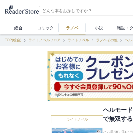
総合
コミック
ラノベ
小説
雑誌・
TOP(総合)
ライトノベルフロア
ライトノベル
ラノベその他
ヘルモード
で無双する
ライトノベル
ハム男(著)
,
藻(イラ