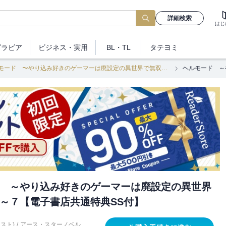
詳細検索
はじ
グラビア
ビジネス
・実用
BL・TL
タテヨミ
ヘルモード 〜やり込み好きのゲーマーは廃設定の異世界で無双する〜
 ～やり込み好きのゲーマーは廃設定の異世界
～７【電子書店共通特典SS付】
スト)
/
アース・スターノベル