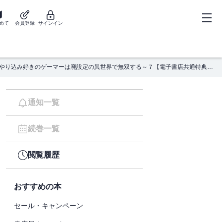
めて
会員登録
サインイン
ヘルモード ～やり込み好きのゲーマーは廃設定の異世界で無双する～７【電子書店共通特典SS付】
通知一覧
続巻一覧
閲覧履歴
おすすめの本
セール・キャンペーン