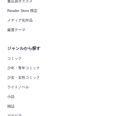
書店員オススメ
Reader Store 限定
メディア化作品
厳選テーマ
ジャンルから探す
コミック
少年・青年コミック
少女・女性コミック
ライトノベル
小説
雑誌
グラビア