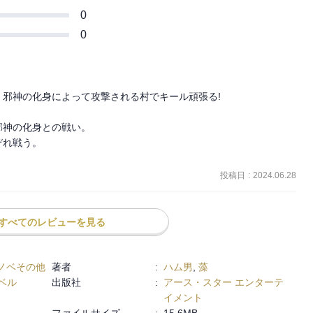
0
0
邪神の化身によって攻撃される村でキール頑張る!

神の化身との戦い。

れ戦う。

投稿日
:
2024.06.28
すべてのレビューを見る
ノベその他
著者
:
ハム男
,
藻
ベル
出版社
:
アース・スター エンターテ
イメント