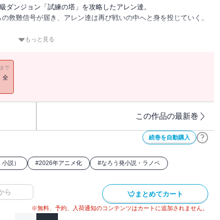
S級ダンジョン「試練の塔」を攻略したアレン達。
らの救難信号が届き、アレン達は再び戦いの中へと身を投じていく。
アレン達が見たのは、魔物と化した人間たちに襲われる人々の姿だっ
もっと見る
11まで
ではなかった。
！全
のを発見したアレン達は、すべての場所を救うためにパーティーを３
この作品の最新巻
ソフィー。
続巻を自動購入
決を目指して奮闘していく！
・小説）
#
2026年アニメ化
#
なろう発小説・ラノベ
から
まとめてカート
※無料、予約、入荷通知のコンテンツはカートに追加されません。