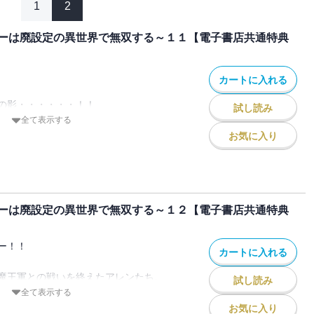
1
2
ーは廃設定の異世界で無双する～１１【電子書店共通特典
カートに入れる
の影・・・・・・！！
試し読み
全て表示する
乱の首謀者とされるベクを追うため、海底
お気に入り
スティア帝国』へと潜入するアレンたち。
変身し入国すると、帝国は軍によるクーデ
されていたことが発覚した。
りつつも、もう一つの目的である「マクリ
ーは廃設定の異世界で無双する～１２【電子書店共通特典
ため行動を開始する。
いうイベントで「マクリスの涙」が手に入
は、トラブルを起こしていた歌姫ロザリナ
ー！！
カートに入れる
狙う。
トを前にして、突如ペロムスが行方不明に
魔王軍との戦いを終えたアレンたち。
試し読み
の圧倒的な実力を目にしたアレンは、戦力
全て表示する
しまえば、水中で魚人姿から人間に戻って
検証を続ける。
お気に入り