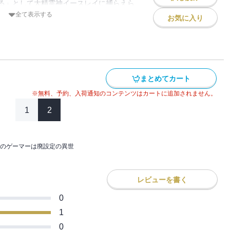
る」として大精霊神イースレイに捕らえら
ブル。
全て表示する
る霊獣はどうやら帝国と深い因縁があり、
お気に入り
り「精霊の園の問題を解決すること」を条
せば召喚獣になる可能性があると知ったア
えられたが、もし期限内に解決できなけれ
手に一計を案じ──。
ブルも名も無き獣に変えられてしまうとい
ャンダール天空国」で王と謁見したアレン
う機会を得るが、その方法は『くじ引き』
ため、神界を駆け回り、解決の糸口を探し
まとめてカート
！
ちのもとで強くなるための修行に挑んでい
※無料、予約、入荷通知のコンテンツはカートに追加されません。
1
2
神々も曲者揃いで──。
、そして精霊たちの過去と真実を知ったア
のゲーマーは廃設定の異世
ーマーの選択は・・・・・・。
レビューを書く
ストを攻略せよ！
0
1
0