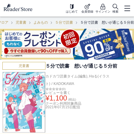
はじめて
会員登録
サインイン
検索
フロア
児童書
よみもの
５分で読書
５分で読書 想いが通じる５分前
５分で読書 想いが通じる５分前
児童書
カドカワ読書タイム(編集)
,
Haる(イラス
ト)
/
KADOKAWA
(
0
)
レビューを書く
¥
1,100
(税込)
クーポン利用対象商品
2021年07月15日
配信