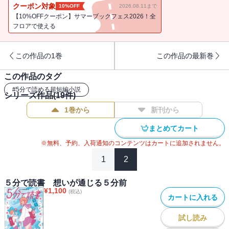
から始まる恋物語」駅には誰でも自由にメッセージを残せる伝言板
クーポン対象
10%OFF
2026.08.11まで
がある。これは、文字で紡がれる嘘のような恋物語。「風待ち小
【10%OFFクーポン】サマーブックフェス2026！全
景」私イチオシの絶景スポットであるバス停に、ある日、他校の男
フロアで使える
子が現れた。そいつはとてもえらそうで・・・・・・。「片思い二
重奏」私にはずっと好きな男の子がいる。でも、彼はとっても惚れ
この作品の1巻
この作品の最新巻
っぽくて、私のことは女友だちとしか見ていない。など全１１作品
を収録
この作品のタグ
#
5分で読める超短編小説
シリーズ作品(
19
件)
1巻から
新刊から
まとめてカート
※無料、予約、入荷通知のコンテンツはカートに追加されません。
1
2
５分で読書 想いが通じる５分前
¥
1,100
(税込)
カートに入れる
試し読み