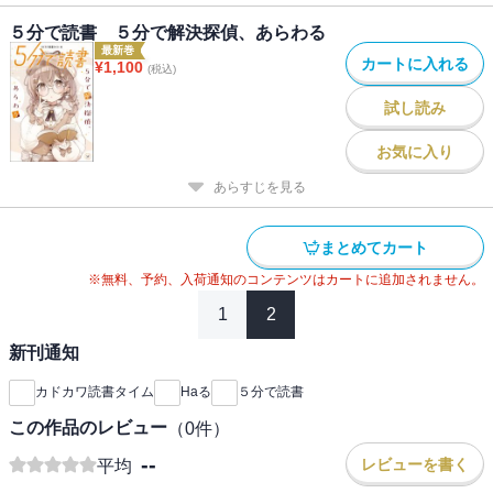
５分で読書 ５分で解決探偵、あらわる
最新巻
カートに入れる
¥
1,100
(税込)
試し読み
お気に入り
あらすじを見る
まとめてカート
※無料、予約、入荷通知のコンテンツはカートに追加されません。
1
2
新刊通知
カドカワ読書タイム
Haる
５分で読書
この作品のレビュー
（
0
件）
--
レビューを書く
平均