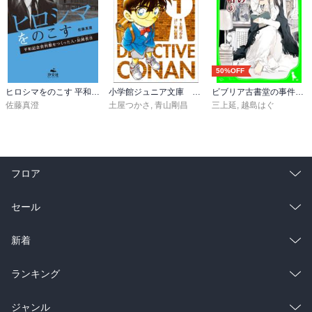
50%OFF
ヒロシマをのこす 平和記念資料館をつくった人・長岡省吾
小学館ジュニア文庫 小説 名探偵コナン ＣＡＳＥ１
ビブリア古書堂の事件手帖（３） ～栞子さんと消えない絆～
佐藤真澄
土屋つかさ
,
青山剛昌
三上延
,
越島はぐ
フロア
総合
コミック
セール
ラノベ
小説
総合
コミック
新着
雑誌・グラビア
ビジネス・実用
ラノベ
小説
総合
コミック
ランキング
BL・TL
雑誌・グラビア
ビジネス・実用
ラノベ
小説
総合
コミック
ジャンル