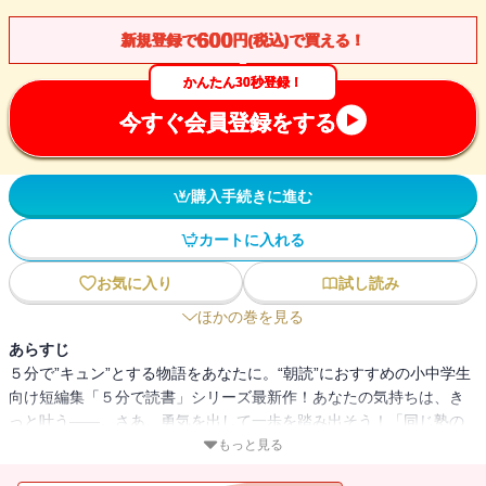
600
新規登録で
円(税込)で買える！
かんたん30秒登録！
今すぐ会員登録をする
購入手続きに進む
カートに入れる
お気に入り
試し読み
ほかの巻を見る
あらすじ
５分で”キュン”とする物語をあなたに。“朝読”におすすめの小中学生
向け短編集「５分で読書」シリーズ最新作！あなたの気持ちは、き
っと叶う――。さあ、勇気を出して一歩を踏み出そう！「同じ塾の
水川さん」僕がずっと好きだった水川さんが、突然テストで１位を
もっと見る
取ったら告白すると言い出した！ どうする――僕！「駅の伝言板