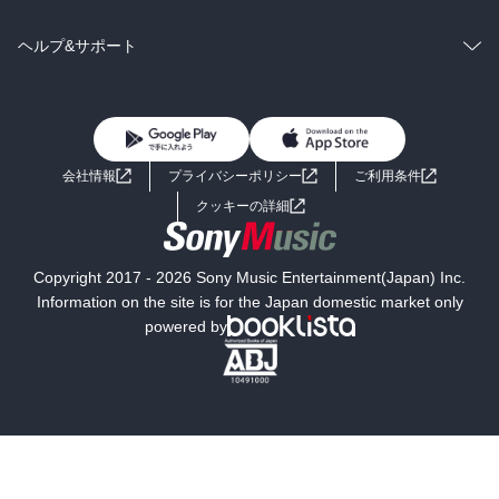
BL・TL
雑誌・グラビア
ビジネス・実用
ラノベ
小説
コミック
男性コミック
ヘルプ&サポート
BL・TL
雑誌・グラビア
ビジネス・実用
女性コミック
コミック誌
初めての方へ
ヘルプ
BL・TL
ライトノベル
男子向けラノベ
よくあるご質問
お問い合わせ
会社情報
プライバシーポリシー
ご利用条件
女子向けラノベ
小説
利用規約
クッキーの詳細
国内小説
海外小説
Copyright 2017 - 2026 Sony Music Entertainment(Japan) Inc.
ミステリー
SF
Information on the site is for the Japan domestic market only
powered by
歴史・時代小説
文学
雑誌
グラビア写真集
ボーイズラブ
ティーンズラブ