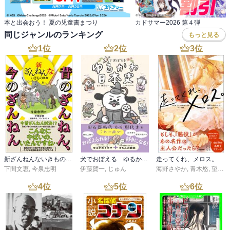
本と出会おう！ 夏の児童書まつり
カドサマー2026 第４弾
同じジャンルのランキング
もっと見る
1
位
2
位
3
位
新ざんねんないきもの事典 昔のざんねん、今のざんねん
犬でおぼえる ゆるかわ日本史
走ってくれ、メロス。
下間文恵
,
今泉忠明
伊藤賀一
,
じゅん
海野さやか
,
青木悠
,
望月滋斗
4
位
5
位
6
位