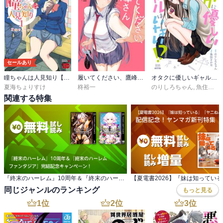
セールあり
瞳ちゃんは人見知り【電子特別版】
履いてください、鷹峰さん
オタクに優しいギャルはいない!?
夏海ちょりすけ
柊裕一
のりしろちゃん
,
魚住さかな
関連する特集
『終末のハーレム』10周年＆『終末のハーレム ファンタジア』完結記念キャンペーン！
同じジャンルのランキング
もっと見る
1
位
2
位
3
位