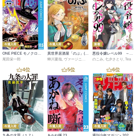
今週入荷
今週入荷
新着
ONE PIECE モノクロ版 115
異世界居酒屋「のぶ」(22)
悪役令嬢レベル99 ～私は裏ボスですが魔王ではありません～ その６
尾田栄一郎
蝉川夏哉
,
ヴァージニア二等兵
のこみ
,
転
,
七夕さとり
,
Tea
4
位
5
位
6
位
今週入荷
今週入荷
今週入荷
九条の大罪（１７）
あかね噺 23
週刊少年マガジン 2026年36・37号[2026年8月5日発売]