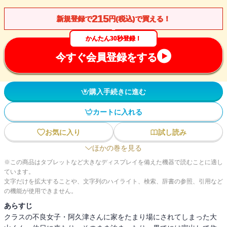
215
新規登録で
円(税込)で買える！
かんたん30秒登録！
今すぐ会員登録をする
購入手続きに進む
カートに入れる
お気に入り
試し読み
ほかの巻を見る
※この商品はタブレットなど大きなディスプレイを備えた機器で読むことに適し
ています。
文字だけを拡大することや、文字列のハイライト、検索、辞書の参照、引用など
の機能が使用できません。
あらすじ
クラスの不良女子・阿久津さんに家をたまり場にされてしまった大