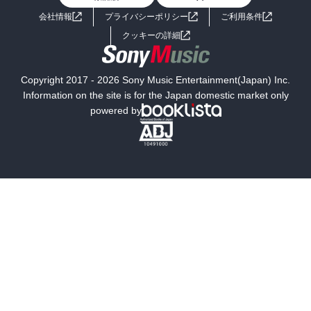
会社情報
プライバシーポリシー
ご利用条件
女子向けラノベ
小説
利用規約
クッキーの詳細
国内小説
海外小説
Copyright 2017 - 2026 Sony Music Entertainment(Japan) Inc.
ミステリー
SF
Information on the site is for the Japan domestic market only
powered by
歴史・時代小説
文学
雑誌
グラビア写真集
ボーイズラブ
ティーンズラブ
人文・思想・歴史
社会・政治・法律
ビジネス・経済
サイエンス・テクノロジー
コンピュータ・情報
くらし・家庭