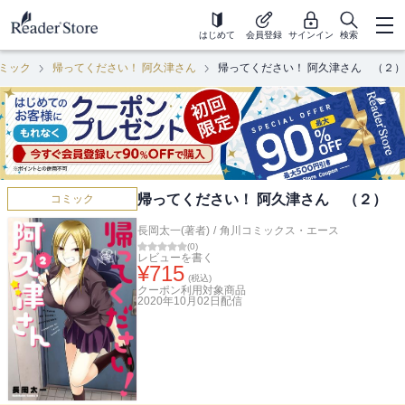
はじめて
会員登録
サインイン
検索
ミック
帰ってください！ 阿久津さん
帰ってください！ 阿久津さん （２）
帰ってください！ 阿久津さん （２）
コミック
長岡太一(著者)
/
角川コミックス・エース
(
0
)
レビューを書く
¥
715
(税込)
クーポン利用対象商品
2020年10月02日
配信