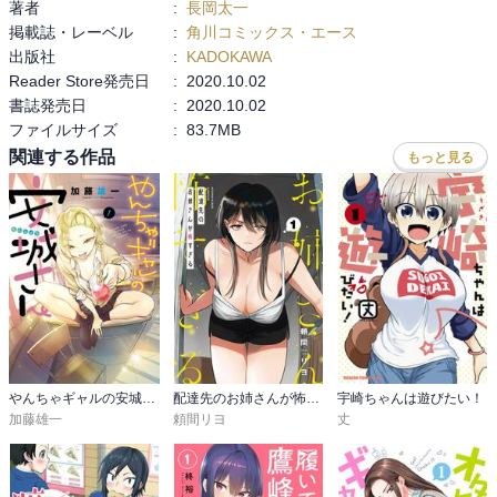
著者
:
長岡太一
掲載誌・レーベル
:
角川コミックス・エース
出版社
:
KADOKAWA
Reader Store発売日
:
2020.10.02
書誌発売日
:
2020.10.02
ファイルサイズ
:
83.7MB
関連する作品
もっと見る
やんちゃギャルの安城さん
配達先のお姉さんが怖すぎる
宇崎ちゃんは遊びたい！
加藤雄一
頼間リヨ
丈