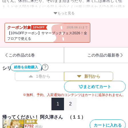
山くん。休日に来たり、そのまま泊まったり、果てには家出して住
もうとする阿久津さんに今日も大山くんは振り回される!?今巻は描き
下ろし話も収録！
もっと見る
クーポン対象
10%OFF
2026.08.11まで
【10%OFFクーポン】サマーブックフェス2026！全
フロアで使える
この作品の1巻
この作品の最新巻
続巻を自動購入
シリーズ作品(
11
件)
1巻から
新刊から
まとめてカート
※無料、予約、入荷通知のコンテンツはカートに追加されません。
1
2
帰ってください！ 阿久津さん （１１）
最新巻
カートに入れる
¥
792
(税込)