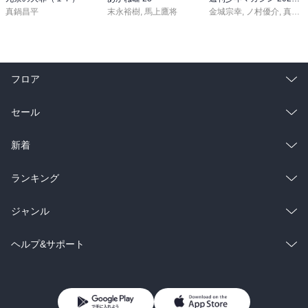
真鍋昌平
末永裕樹
,
馬上鷹将
金城宗幸
,
ノ村優介
,
真島ヒロ
フロア
総合
コミック
セール
ラノベ
小説
総合
コミック
新着
雑誌・グラビア
ビジネス・実用
ラノベ
小説
総合
コミック
ランキング
BL・TL
雑誌・グラビア
ビジネス・実用
ラノベ
小説
総合
コミック
ジャンル
BL・TL
雑誌・グラビア
ビジネス・実用
ラノベ
小説
コミック
男性コミック
ヘルプ&サポート
BL・TL
雑誌・グラビア
ビジネス・実用
女性コミック
コミック誌
初めての方へ
ヘルプ
BL・TL
ライトノベル
男子向けラノベ
よくあるご質問
お問い合わせ