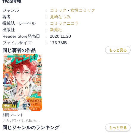
作品情報
ジャンル
:
コミック
-
女性コミック
著者
:
見崎なつみ
掲載誌・レーベル
:
コミックニコラ
出版社
:
新潮社
Reader Store発売日
:
2020.11.20
ファイルサイズ
:
176.7MB
同じ著者の作品
もっと見る
予約
別冊フレンド
ナカガワパリ
,
八田あかり
,
ゆきら
,
餡蜜
,
長岡みう
,
なるき
,
岡モトカ
,
みきもと凜
,
同じジャンルのランキング
もっと見る