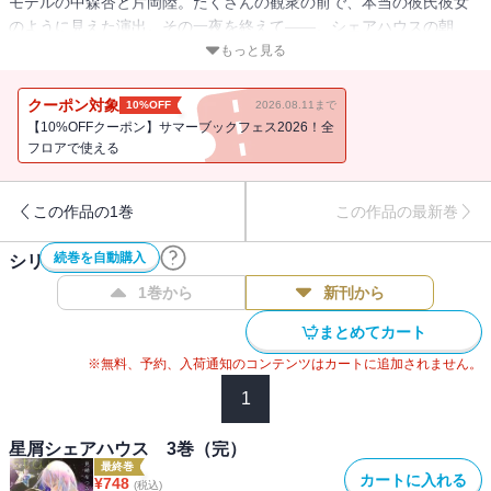
モデルの中森杏と片岡陸。たくさんの観衆の前で、本当の彼氏彼女
のように見えた演出。その一夜を終えて――。シェアハウスの朝、
キッチンから聞こえてくる野菜を切る音、味噌汁のいい匂い。すっ
もっと見る
かり恋に舞い上がってしまった杏は、テンション高く、メンバーの
ために朝食を作った。若葉には問い詰められ、樹と草太からは冷や
クーポン対象
10%OFF
2026.08.11まで
かされ…。モデルアワードのことがあってから、陸はマンションで
【10%OFFクーポン】サマーブックフェス2026！全
仮住まい。そこへこっそり連れていかれた杏。このあとどうなっち
フロアで使える
ゃうのー！？！？そして、翌朝、杏が登校すると、陸のマンション
へ入っていく姿をとらえた写真がクラスメイトに出回っていて、
この作品の1巻
この作品の最新巻
「？」でも、クラスメイトの目の前で陸に「好きだ」と言われて、
カップル成立！――謎は謎のまま、杏はラブ・イズ・ブラインド。
続巻を自動購入
シリーズ作品(
3
件)
仕事の撮影へ行くと、海斗という同じ学校、同級生のモデルに出会
う杏。その場で、写真を撮ったのは自分だと明かされて大混乱！海
1巻から
新刊から
斗はすごくいい人そうなのに、なんでそんなことをしたのか。撮影
まとめてカート
のあと、カフェで話をすると、海斗が言うには、「杏は陸に騙され
てる」らしい……。陸を疑う気持ちが拭えない杏は、このあとどう
※無料、予約、入荷通知のコンテンツはカートに追加されません。
なる!?陸のお母さんの励まし、悪いプロデューサーの登場、そしてシ
1
ェアハウスの解散危機――。ジェットコースターのように進む、男
女共同生活ストーリー、ついに完結!!
星屑シェアハウス 3巻（完）
最終巻
カートに入れる
¥
748
(税込)