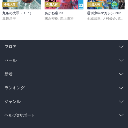
今週入荷
今週入荷
今週入荷
九条の大罪（１７）
あかね噺 23
週刊少年マガジン 2026年36・37号[2026年8月5日発売]
真鍋昌平
末永裕樹
,
馬上鷹将
金城宗幸
,
ノ村優介
,
真島ヒロ
フロア
総合
コミック
セール
ラノベ
小説
総合
コミック
新着
雑誌・グラビア
ビジネス・実用
ラノベ
小説
総合
コミック
ランキング
BL・TL
雑誌・グラビア
ビジネス・実用
ラノベ
小説
総合
コミック
ジャンル
BL・TL
雑誌・グラビア
ビジネス・実用
ラノベ
小説
コミック
男性コミック
ヘルプ&サポート
BL・TL
雑誌・グラビア
ビジネス・実用
女性コミック
コミック誌