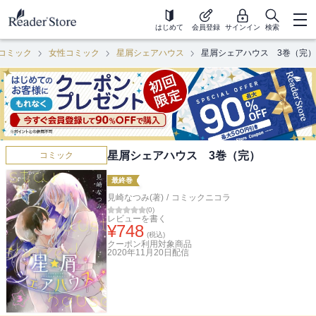
はじめて
会員登録
サインイン
検索
コミック
女性コミック
星屑シェアハウス
星屑シェアハウス 3巻（完）
星屑シェアハウス 3巻（完）
コミック
最終巻
見崎なつみ(著)
/
コミックニコラ
(
0
)
レビューを書く
¥
748
(税込)
クーポン利用対象商品
2020年11月20日
配信