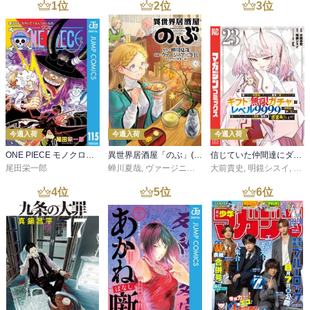
1
位
2
位
3
位
今週入荷
今週入荷
今週入荷
ONE PIECE モノクロ版 115
異世界居酒屋「のぶ」(22)
信じていた仲間達にダンジョン奥地で殺されかけたがギフト『無限ガチャ』でレベル９９９９の仲間達を手に入れて元パーティーメンバーと世界に復讐＆『ざまぁ！』します！（２３）
尾田栄一郎
蝉川夏哉
,
ヴァージニア二等兵
大前貴史
,
転
,
明鏡シスイ
,
ｔｅ
4
位
5
位
6
位