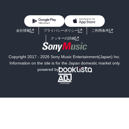
BL・TL
雑誌・グラビア
ビジネス・実用
女性コミック
コミック誌
初めての方へ
ヘルプ
BL・TL
ライトノベル
男子向けラノベ
よくあるご質問
お問い合わせ
会社情報
プライバシーポリシー
ご利用条件
女子向けラノベ
小説
利用規約
クッキーの詳細
国内小説
海外小説
Copyright 2017 - 2026 Sony Music Entertainment(Japan) Inc.
ミステリー
SF
Information on the site is for the Japan domestic market only
powered by
歴史・時代小説
文学
雑誌
グラビア写真集
ボーイズラブ
ティーンズラブ
人文・思想・歴史
社会・政治・法律
ビジネス・経済
サイエンス・テクノロジー