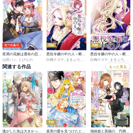
セールあり
完結
完結
星屑の花嫁は運命の恋から逃げ出したい～王子様と強制結婚なんて無理！～（コミック）
悪役令嬢の中の人～断罪された転生者のため嘘つきヒロインに復讐いたします～
悪役令嬢の中の人～断罪された転生者のため嘘つきヒロインに復讐いたします～ 【連載版】
山田パン
,
とびらの
白梅ナズナ
,
まきぶろ
,
紫真依
白梅ナズナ
,
まきぶろ
,
紫真
関連する作品
もっと見る
予約
逃がした魚は大きかったが釣りあげた魚が大きすぎた件
真実の愛を見つけたと言われて婚約破棄されたので、復縁を迫られても今さらもう遅いです！
地味姫と黒猫の、円満な婚約破棄（ノベル）