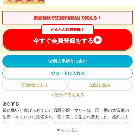
930
新規登録で
円(税込)で買える！
かんたん30秒登録！
今すぐ会員登録をする
購入手続きに進む
カートに入れる
お気に入り
試し読み
ほかの巻を見る
あらすじ
親に醜いと虐げられていた男爵令嬢・マリーは、国一番の大富豪の
伯爵・キュロスに溺愛され、強く美しく生まれ変わった。婚約式も
終え、両思いとなった２人の幸せな結婚生活が始まるはずだったの
だが、何故か結婚の許可証が発行されない。どうもディルツ王国の
もっと見る