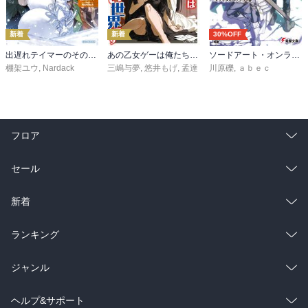
新着
新着
30%OFF
出遅れテイマーのその日暮らし 16
あの乙女ゲーは俺たちに厳しい世界です 6
ソードアート・オンライン29 ユナイタル・リングVIII
棚架ユウ
,
Nardack
三嶋与夢
,
悠井もげ
,
孟達
川原礫
,
ａｂｅｃ
フロア
総合
コミック
セール
ラノベ
小説
総合
コミック
新着
雑誌・グラビア
ビジネス・実用
ラノベ
小説
総合
コミック
ランキング
BL・TL
雑誌・グラビア
ビジネス・実用
ラノベ
小説
総合
コミック
ジャンル
BL・TL
雑誌・グラビア
ビジネス・実用
ラノベ
小説
コミック
男性コミック
ヘルプ&サポート