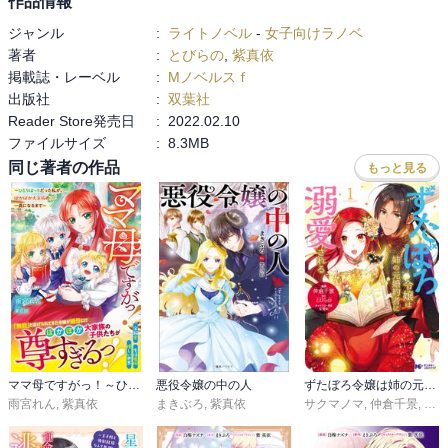
作品情報
ジャンル
:
ライトノベル
-
女子向けラノベ
著者
:
とびらの
,
紫真依
掲載誌・レーベル
:
Mノベルスｆ
出版社
:
双葉社
Reader Store発売日
:
2022.02.10
ファイルサイズ
:
8.3MB
同じ著者の作品
もっと見る
ママ母ですがっ！～ひとりぼっちだった私が、ぽかぽか大家族の一員になるまで～【電子限定SS付き】
悪役令嬢の中の人
ずたぼろ令嬢は姉の元婚約者に溺愛される(コミック)
雨宮れん
,
紫真依
まきぶろ
,
紫真依
サクマノマ
,
仲倉千景
,
とび