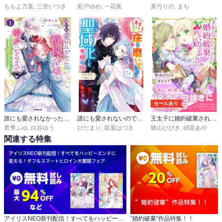
ももよ万葉
,
三登いつき
彩戸ゆめ
,
一花夜
真弓りの
,
まち
セールあり
誰にも愛されなかった醜穢令嬢が幸せになるまで
誰にも愛されないので床を磨いていたらそこが聖域化した令嬢の話
王太子に婚約破棄されたので、もうバカのふりはやめようと思います
青季ふゆ
,
白谷ゆう
ひだまり
,
双葉はづき
狭山ひびき
,
硝音あや
関連する特集
アイリスNEO新刊配信！すべてをハッピーエンドに 変える！タフ＆スマートヒロイン大奮闘フェア
”婚約破棄”作品特集！！