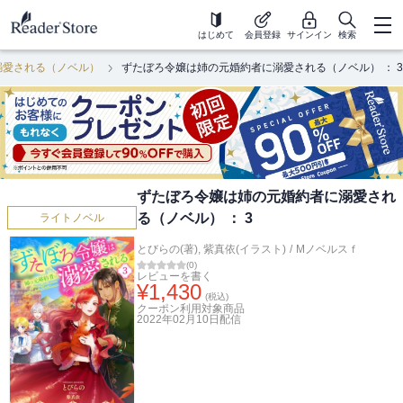
はじめて
会員登録
サインイン
検索
溺愛される（ノベル）
ずたぼろ令嬢は姉の元婚約者に溺愛される（ノベル） ： 3
ずたぼろ令嬢は姉の元婚約者に溺愛され
る（ノベル） ： 3
ライトノベル
とびらの(著)
,
紫真依(イラスト)
/
Mノベルスｆ
(
0
)
レビューを書く
¥
1,430
(税込)
クーポン利用対象商品
2022年02月10日
配信