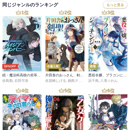
同じジャンルのランキング
もっと見る
1
位
2
位
3
位
50%OFF
今週入荷
新着
続・魔法科高校の劣等生 メイジアン・カンパニー(11)
片田舎のおっさん、剣聖になる 11 ～ただの田舎の剣術師範だったのに、大成した弟子たちが俺を放ってくれない件～
悪役令嬢、ブラコンにジョブチェンジします９【電子特典付き】
佐島勤
,
石田可奈
佐賀崎しげる
,
鍋島テツヒロ
浜千鳥
,
八美☆わん
4
位
5
位
6
位