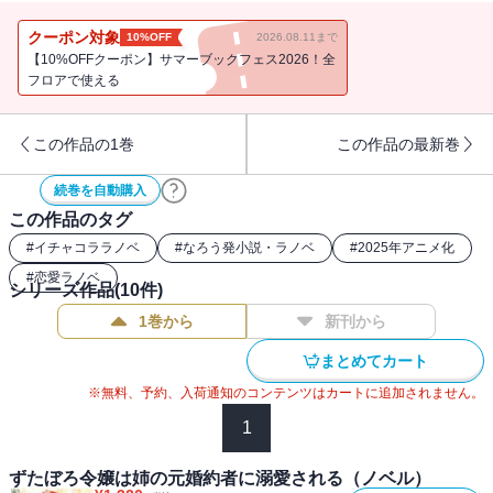
王女がキュロスとの結婚を望んでいることが原因なようで――！？
「小説家になろう」発、勘違いから始まったマリーと姉の婚約者キ
クーポン対象
10%OFF
2026.08.11まで
ュロスの大人気あまあまシンデレラストーリー第三弾！
【10%OFFクーポン】サマーブックフェス2026！全
フロアで使える
この作品の1巻
この作品の最新巻
続巻を自動購入
この作品のタグ
#
イチャコララノベ
#
なろう発小説・ラノベ
#
2025年アニメ化
#
恋愛ラノベ
シリーズ作品(
10
件)
1巻から
新刊から
まとめてカート
※無料、予約、入荷通知のコンテンツはカートに追加されません。
1
ずたぼろ令嬢は姉の元婚約者に溺愛される（ノベル）