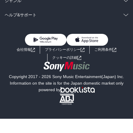
総合
コミック
ジャンル
BL・TL
雑誌・グラビア
ビジネス・実用
ラノベ
小説
コミック
男性コミック
ヘルプ&サポート
BL・TL
雑誌・グラビア
ビジネス・実用
女性コミック
コミック誌
初めての方へ
ヘルプ
BL・TL
ライトノベル
男子向けラノベ
よくあるご質問
お問い合わせ
会社情報
プライバシーポリシー
ご利用条件
女子向けラノベ
小説
利用規約
クッキーの詳細
国内小説
海外小説
Copyright 2017 - 2026 Sony Music Entertainment(Japan) Inc.
ミステリー
SF
Information on the site is for the Japan domestic market only
powered by
歴史・時代小説
文学
雑誌
グラビア写真集
ボーイズラブ
ティーンズラブ