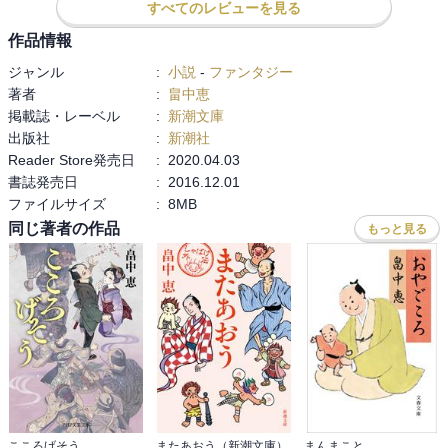
すべてのレビューを見る
作品情報
「長き時を生く妖として生まれたら、何としても己の足で立つこと
を覚えねば、先へ、いや、来年来月さえもいけないのだ」
ジャンル
:
小説
-
ファンタジー
著者
:
畠中恵
掲載誌・レーベル
:
新潮文庫
出版社
:
新潮社
Reader Store発売日
:
2020.04.03
書誌発売日
:
2016.12.01
ファイルサイズ
:
8MB
同じ著者の作品
もっと見る
こころげそう
またあおう（新潮文庫）
まんまこと