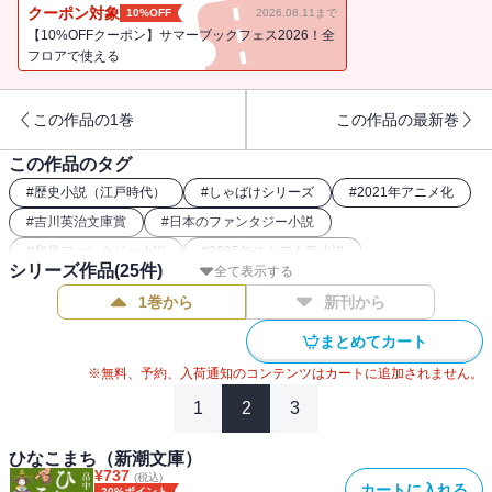
り、一太郎と妖たちの新たな未来が開けるシリーズ第13弾。（対
クーポン対象
10%OFF
2026.08.11まで
談・みもり）
【10%OFFクーポン】サマーブックフェス2026！全
フロアで使える
この作品の1巻
この作品の最新巻
この作品のタグ
#
歴史小説（江戸時代）
#
しゃばけシリーズ
#
2021年アニメ化
#
吉川英治文庫賞
#
日本のファンタジー小説
#
和風ファンタジー小説
#
2025年ストア人気小説
シリーズ作品(
25
件)
全て表示する
1巻から
新刊から
まとめてカート
※無料、予約、入荷通知のコンテンツはカートに追加されません。
1
2
3
ひなこまち（新潮文庫）
¥
737
(税込)
カートに入れる
20%ポイント