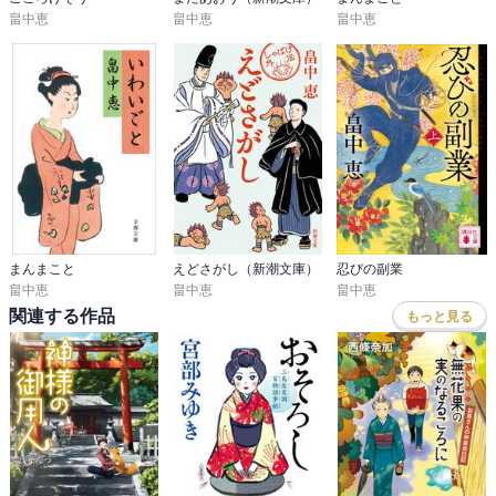
畠中恵
畠中恵
畠中恵
まんまこと
えどさがし（新潮文庫）
忍びの副業
畠中恵
畠中恵
畠中恵
関連する作品
もっと見る