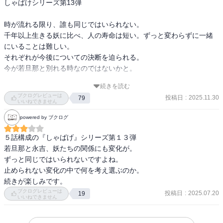
しゃばけシリーズ第13弾

時が流れる限り、誰も同じではいられない。

千年以上生きる妖に比べ、人の寿命は短い。ずっと変わらずに一緒
にいることは難しい。

それぞれが今後についての決断を迫られる。

今が若旦那と別れる時なのではないかと。

続きを読む
ただ、どれほど良い考えや真っ当な明日を示されても、それが進む
ブクログレビューは
投稿日
:
2025.11.30
79
ことができる道とは限らない。その正答に縛られなければならない
いいねできません
のか。

powered by ブクログ
悩む仁吉や佐助が出した答えが、なんだか嬉しい。

５話構成の『しゃばげ』シリーズ第１３弾

真に正しい事が一にやるべきこととは限らない。正しい答えではな
若旦那と永吉、妖たちの関係にも変化が。

くやりたい事を決めた。

ずっと同じではいられないですよね。

止められない変化の中で何を考え選ぶのか。

正誤だけが答えではなく、視野を広げて答えを探すのも大切だなぁ
続きが楽しみです。
としみじみしました。

ブクログレビューは
投稿日
:
2025.07.20
19
いいねできません
ただ、悠長に見える妖達も、それぞれの生きた時間の長さの重みを
感じさせられました。
