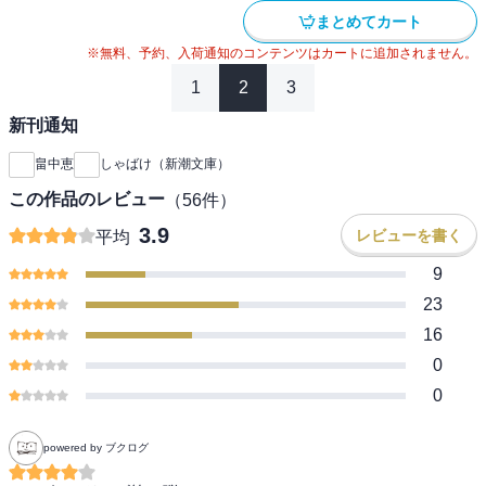
まとめてカート
※無料、予約、入荷通知のコンテンツはカートに追加されません。
1
2
3
新刊通知
畠中恵
しゃばけ（新潮文庫）
この作品のレビュー
（
56
件）
3.9
レビューを書く
平均
9
23
16
0
0
powered by ブクログ