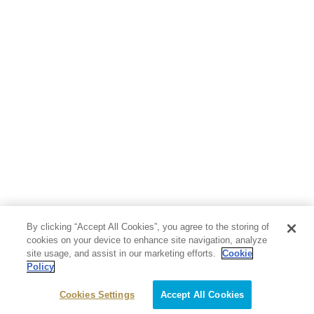
人文・思想・歴史
社会・政治・法律
ビジネス・経済
サイエンス・テクノロジー
コンピュータ・情報
くらし・家庭
料理・酒
ファッション・美容・ダイエット
ホビー&カルチャー
スポーツ・アウトドア
地図・ガイド
エンターテイメント
芸術・アート
映画・音楽・演劇
By clicking “Accept All Cookies”, you agree to the storing of
写真集
教養
cookies on your device to enhance site navigation, analyze
site usage, and assist in our marketing efforts.
Cookie
Policy
医学・福祉
教育・語学・参考書
Cookies Settings
Accept All Cookies
児童書