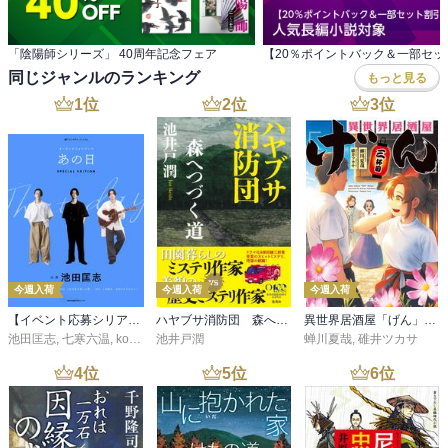
「陰陽師シリーズ」 40周年記念フェア
同じジャンルのランキング
もっと見る
1
位
2
位
3
位
今週入荷
今週入荷
今週入荷
【イベント応募シリアルコード付】池田匡志出演・オーディオフォトブック「あの日」SPECIAL EDITION（音声／動画付）
ハヤブサ消防団 森へつづく道
異世界居酒屋「げん」三杯目
池田匡志
,
七寒六温
,
konoko58
池井戸潤
,
村崎キコ
蝉川夏哉
,
碓井ツカサ
4
位
5
位
6
位