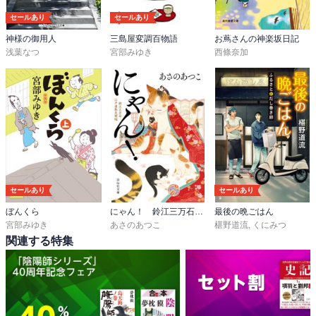
セールあり
セールあり
神様の御用人
三島屋変調百物語
お蔦さんの神楽坂日記
浅葉なつ
宮部みゆき
西條奈加
セールあり
セールあり
ぼんくら
にゃん！ 鈴江三万石江戸屋敷見聞帳
最後の晩ごはん
宮部みゆき
あさのあつこ
椹野道流
,
くにみつ
関連する特集