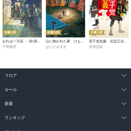
今週入荷
今週入荷
今週入荷
おれは一万石 ： 38 因縁の賊
山に抱かれた家 けもの道
尼子党忠義 北近江合戦心得〈八〉
千野隆司
はらだみずき
井原忠政
フロア
総合
コミック
セール
ラノベ
小説
総合
コミック
新着
雑誌・グラビア
ビジネス・実用
ラノベ
小説
総合
コミック
ランキング
BL・TL
雑誌・グラビア
ビジネス・実用
ラノベ
小説