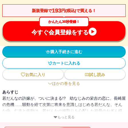
193
新規登録で
円(税込)で買える！
かんたん30秒登録！
今すぐ会員登録をする
購入手続きに進む
カートに入れる
お気に入り
試し読み
ほかの巻を見る
あらすじ
若だんなの許嫁が、ついに決まる!? 幼なじみの栄吉の恋に、長崎屋
の危機……騒動を経て次第に将来を意識しはじめる若だんな。そん
な中、仁吉と佐助は、若だんなの嫁取りを心配した祖母のおぎん様
から重大な決断を迫られる。千年以上生きる妖に比べ、人の寿命は
もっと見る
短い。ずっと一緒にいるために皆が出した結論は。謎解きもたっぷ