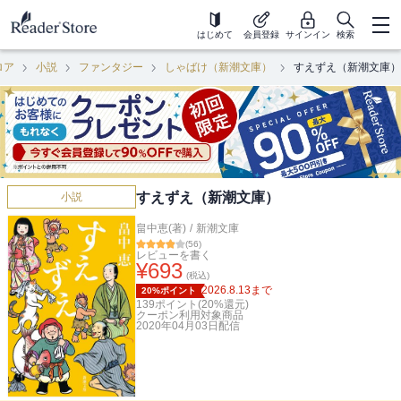
はじめて
会員登録
サインイン
検索
ロア
小説
ファンタジー
しゃばけ（新潮文庫）
すえずえ（新潮文庫）
すえずえ（新潮文庫）
小説
畠中恵(著)
/
新潮文庫
(
56
)
レビューを書く
¥
693
(税込)
2026.8.13
まで
20%ポイント
139
ポイント(
20
%還元)
クーポン利用対象商品
2020年04月03日
配信