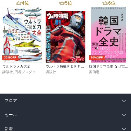
4
位
5
位
6
位
30%OFF
70%OFF
ウルトラメカ大全
ウルトラ特撮ＰＥＲＦＥＣＴ ＭＯＯＫ ｖｏｌ．１ ウルトラセブン
韓国ドラマ全史 なぜ世界的ヒットを連発できるのか？
講談社
,
円谷プロダクション
講談社
黄仙惠
フロア
総合
コミック
セール
ラノベ
小説
総合
コミック
新着