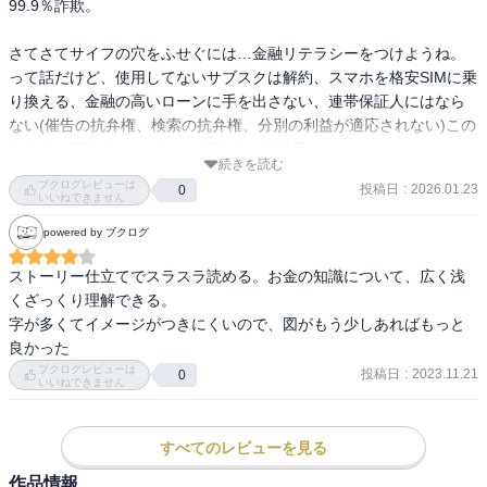
99.9％詐欺。

さてさてサイフの穴をふせぐには…金融リテラシーをつけようね。
って話だけど、使用してないサブスクは解約、スマホを格安SIMに乗
り換える、金融の高いローンに手を出さない、連帯保証人にはなら
ない(催告の抗弁権、検索の抗弁権、分別の利益が適応されない)この
あたりは守ろうねってことが書かれてる1冊。
続きを読む
ブクログレビューは
投稿日
:
2026.01.23
0
いいねできません
powered by ブクログ
ストーリー仕立てでスラスラ読める。お金の知識について、広く浅
くざっくり理解できる。

字が多くてイメージがつきにくいので、図がもう少しあればもっと
良かった
ブクログレビューは
投稿日
:
2023.11.21
0
いいねできません
すべてのレビューを見る
作品情報