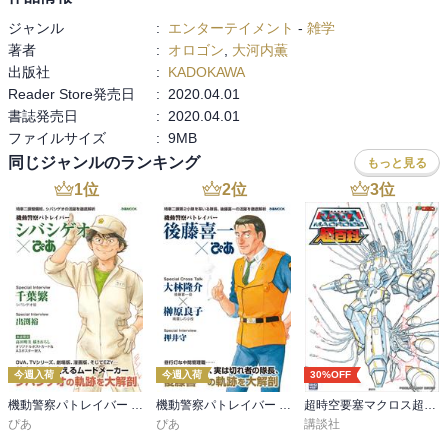
ジャンル
:
エンターテイメント
-
雑学
著者
:
オロゴン
,
大河内薫
出版社
:
KADOKAWA
Reader Store発売日
:
2020.04.01
書誌発売日
:
2020.04.01
ファイルサイズ
:
9MB
同じジャンルのランキング
もっと見る
1
位
2
位
3
位
今週入荷
今週入荷
30%OFF
機動警察パトレイバー シバシゲオぴあ
機動警察パトレイバー 後藤喜一ぴあ
超時空要塞マクロス超百科
ぴあ
ぴあ
講談社