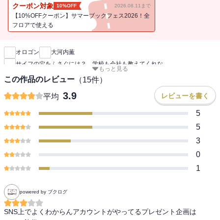
ストーリー形式で楽しく学べる１冊。
クーポン対象
10%OFF
2026.08.11まで
【10%OFFクーポン】サマーブックフェス2026！全
フロアで使える
新刊通知
オロゴン
大河内薫
サイフの穴をふさぐには？ 学校も会社も教えてくれな
もっと見る
この作品のレビュー
（
15
件）
3.9
レビューを書く
平均
5
5
3
0
1
powered by ブクログ
SNS上でよくわからんアカウントがやってるプレゼント企画は