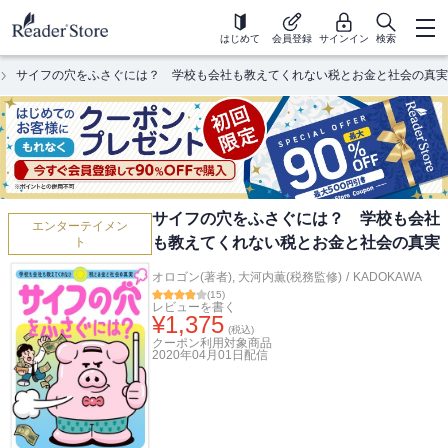
はじめて
会員登録
サインイン
検索
サイフの穴をふさぐには？ 学校も会社も教えてくれない税とお金と社会の真実
サイフの穴をふさぐには？ 学校も会社
エンターテイメン
も教えてくれない税とお金と社会の真実
ト
オロゴン(著者)
,
大河内薫(税務監修)
/
KADOKAWA
(
15
)
レビューを書く
¥
1,375
(税込)
クーポン利用対象商品
2020年04月01日
配信