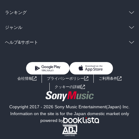
雑誌・グラビア
ビジネス・実用
ラノベ
小説
総合
コミック
ランキング
BL・TL
雑誌・グラビア
ビジネス・実用
ラノベ
小説
総合
コミック
ジャンル
BL・TL
雑誌・グラビア
ビジネス・実用
ラノベ
小説
コミック
男性コミック
ヘルプ&サポート
BL・TL
雑誌・グラビア
ビジネス・実用
女性コミック
コミック誌
初めての方へ
ヘルプ
BL・TL
ライトノベル
男子向けラノベ
よくあるご質問
お問い合わせ
会社情報
プライバシーポリシー
ご利用条件
女子向けラノベ
小説
利用規約
クッキーの詳細
国内小説
海外小説
Copyright 2017 - 2026 Sony Music Entertainment(Japan) Inc.
ミステリー
SF
Information on the site is for the Japan domestic market only
powered by
歴史・時代小説
文学