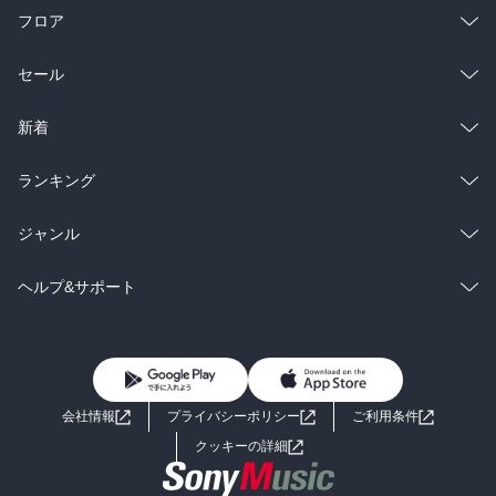
フロア
総合
コミック
セール
ラノベ
小説
総合
コミック
新着
雑誌・グラビア
ビジネス・実用
ラノベ
小説
総合
コミック
ランキング
BL・TL
雑誌・グラビア
ビジネス・実用
ラノベ
小説
総合
コミック
ジャンル
BL・TL
雑誌・グラビア
ビジネス・実用
ラノベ
小説
コミック
男性コミック
ヘルプ&サポート
BL・TL
雑誌・グラビア
ビジネス・実用
女性コミック
コミック誌
初めての方へ
ヘルプ
BL・TL
ライトノベル
男子向けラノベ
よくあるご質問
お問い合わせ
会社情報
プライバシーポリシー
ご利用条件
女子向けラノベ
小説
利用規約
クッキーの詳細
国内小説
海外小説