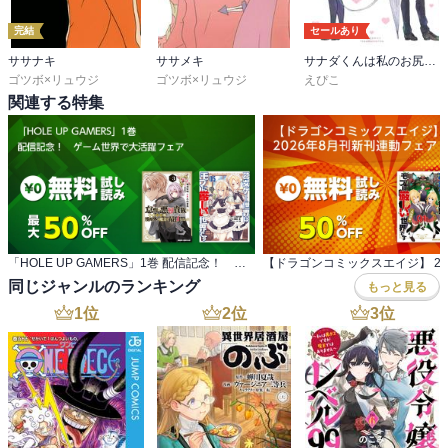
完結
セールあり
ササナキ
ササメキ
サナダくんは私のお尻に住んでいます
ゴツボ×リュウジ
ゴツボ×リュウジ
えぴこ
関連する特集
「HOLE UP GAMERS」1巻 配信記念！ ゲーム世界で大活躍フェア
同じジャンルのランキング
もっと見る
1
位
2
位
3
位