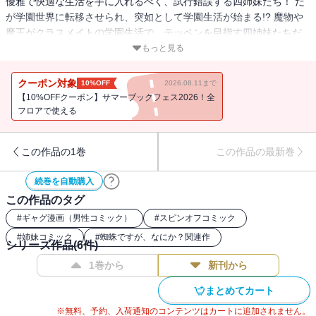
優雅で快適な生活を手に入れるべく、試行錯誤する四姉妹たち！ だ
が学園世界に転移させられ、突如として学園生活が始まる!? 魔物や
魔王がクラスメイトの学園生活で、テッペンを目指す四姉妹たちだ
が・・・・・・!?
もっと見る
クーポン対象
10%OFF
2026.08.11まで
【10%OFFクーポン】サマーブックフェス2026！全
フロアで使える
この作品の1巻
この作品の最新巻
続巻を自動購入
この作品のタグ
#
ギャグ漫画（男性コミック）
#
スピンオフコミック
#
姉妹コミック
#
蜘蛛ですが、なにか？関連作
シリーズ作品(
6
件)
1巻から
新刊から
まとめてカート
※無料、予約、入荷通知のコンテンツはカートに追加されません。