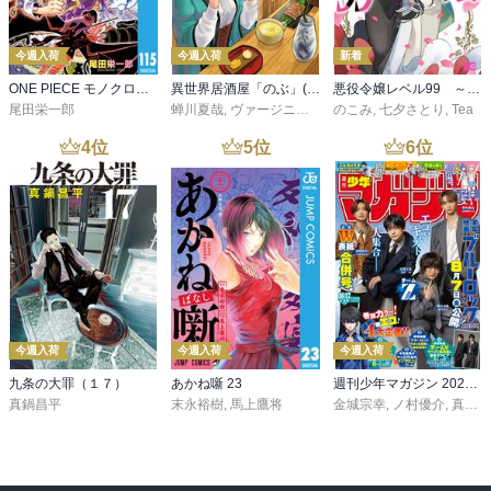
今週入荷
今週入荷
新着
ONE PIECE モノクロ版 115
異世界居酒屋「のぶ」(22)
悪役令嬢レベル99 ～私は裏ボスですが魔王ではありません～ その６
尾田栄一郎
蝉川夏哉
,
ヴァージニア二等兵
のこみ
,
転
,
七夕さとり
,
Tea
4
位
5
位
6
位
今週入荷
今週入荷
今週入荷
九条の大罪（１７）
あかね噺 23
週刊少年マガジン 2026年36・37号[2026年8月5日発売]
真鍋昌平
末永裕樹
,
馬上鷹将
金城宗幸
,
ノ村優介
,
真島ヒロ