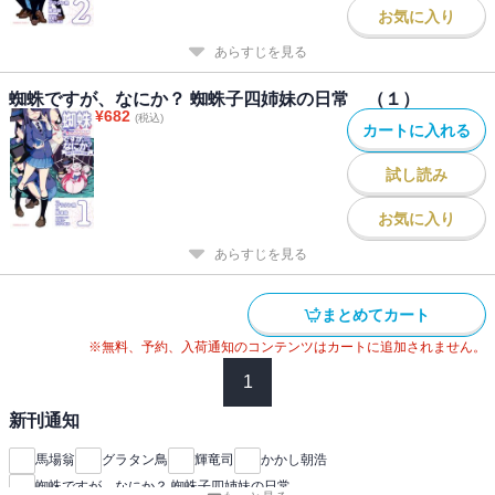
お気に入り
あらすじを見る
蜘蛛ですが、なにか？ 蜘蛛子四姉妹の日常 （１）
¥
682
(税込)
カートに入れる
試し読み
お気に入り
あらすじを見る
まとめてカート
※無料、予約、入荷通知のコンテンツはカートに追加されません。
1
新刊通知
馬場翁
グラタン鳥
輝竜司
かかし朝浩
蜘蛛ですが、なにか？ 蜘蛛子四姉妹の日常