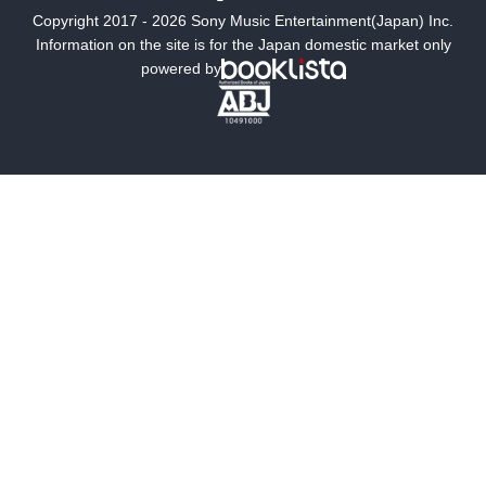
Copyright 2017 - 2026 Sony Music Entertainment(Japan) Inc.
ミステリー
SF
Information on the site is for the Japan domestic market only
powered by
歴史・時代小説
文学
雑誌
グラビア写真集
ボーイズラブ
ティーンズラブ
人文・思想・歴史
社会・政治・法律
ビジネス・経済
サイエンス・テクノロジー
コンピュータ・情報
くらし・家庭
料理・酒
ファッション・美容・ダイエット
ホビー&カルチャー
スポーツ・アウトドア