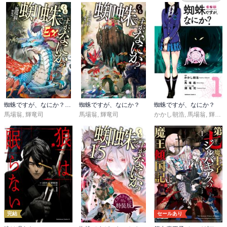
蜘蛛ですが、なにか？ Ｅｘ
蜘蛛ですが、なにか？
蜘蛛ですが、なにか？
馬場翁
,
輝竜司
馬場翁
,
輝竜司
かかし朝浩
,
馬場翁
,
輝竜司
完結
セールあり