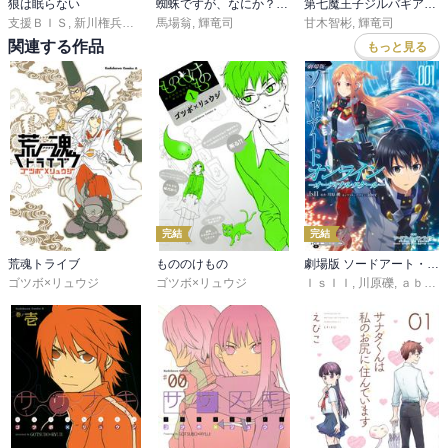
狼は眠らない
蜘蛛ですが、なにか？【特装版】
第七魔王子ジルバギアスの魔王傾国記
支援ＢＩＳ
,
新川権兵衛
,
田ヶ喜一
馬場翁
,
,
かかし朝浩
輝竜司
甘木智彬
,
輝竜司
関連する作品
もっと見る
完結
完結
荒魂トライブ
もののけもの
劇場版 ソードアート・オンライン -オーディナル・スケール-
ゴツボ×リュウジ
ゴツボ×リュウジ
ＩｓＩＩ
,
川原礫
,
ａｂｅｃ