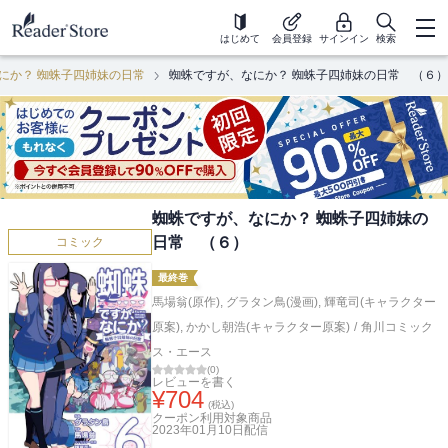
はじめて
会員登録
サインイン
検索
にか？ 蜘蛛子四姉妹の日常
蜘蛛ですが、なにか？ 蜘蛛子四姉妹の日常 （６）
蜘蛛ですが、なにか？ 蜘蛛子四姉妹の
日常 （６）
コミック
最終巻
馬場翁(原作)
,
グラタン鳥(漫画)
,
輝竜司(キャラクター
原案)
,
かかし朝浩(キャラクター原案)
/
角川コミック
ス・エース
(
0
)
レビューを書く
¥
704
(税込)
クーポン利用対象商品
2023年01月10日
配信