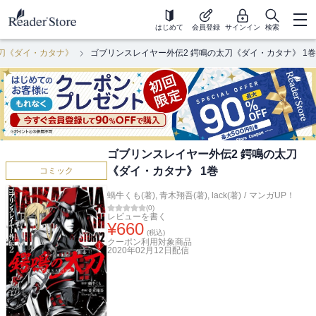
はじめて
会員登録
サインイン
検索
太刀《ダイ・カタナ》
ゴブリンスレイヤー外伝2 鍔鳴の太刀《ダイ・カタナ》 1巻
ゴブリンスレイヤー外伝2 鍔鳴の太刀
《ダイ・カタナ》 1巻
コミック
蝸牛くも(著)
,
青木翔吾(著)
,
lack(著)
/
マンガUP！
(
0
)
レビューを書く
¥
660
(税込)
クーポン利用対象商品
2020年02月12日
配信