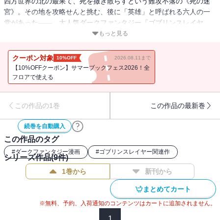
四方世界の北の最果て、死を撒き散らすという難攻不落の《死の迷
宮》。その地を攻略せんと挑む、後に「英雄」と呼ばれる六人の一
党があった――。大人気ダークファンタジー『ゴブリンスレイヤ
ー』本編の約十年前を描く、灰と青春の物語を迫力ある画力で堂々
もっと見る
コミカライズ!! 原作者・蝸牛くも書き下ろしSSも収録!!
クーポン対象
10%OFF
2026.08.11まで
【10%OFFクーポン】サマーブックフェス2026！全
フロアで使える
この作品の1巻
この作品の最新巻
続巻を自動購入
この作品のタグ
#
ダークファンタジー漫画
#
ゴブリンスレイヤー関連作
シリーズ作品(
9
件)
1巻から
新刊から
まとめてカート
※無料、予約、入荷通知のコンテンツはカートに追加されません。
1