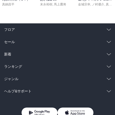
真鍋昌平
末永裕樹
,
馬上鷹将
金城宗幸
,
ノ村優介
,
真島ヒロ
フロア
総合
コミック
セール
ラノベ
小説
総合
コミック
新着
雑誌・グラビア
ビジネス・実用
ラノベ
小説
総合
コミック
ランキング
BL・TL
雑誌・グラビア
ビジネス・実用
ラノベ
小説
総合
コミック
ジャンル
BL・TL
雑誌・グラビア
ビジネス・実用
ラノベ
小説
コミック
男性コミック
ヘルプ&サポート
BL・TL
雑誌・グラビア
ビジネス・実用
女性コミック
コミック誌
初めての方へ
ヘルプ
BL・TL
ライトノベル
男子向けラノベ
よくあるご質問
お問い合わせ