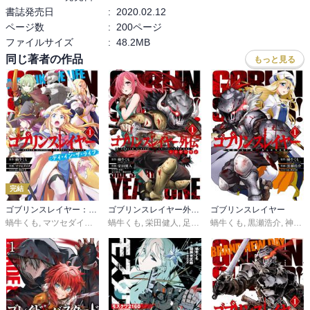
書誌発売日
:
2020.02.12
ページ数
:
200ページ
ファイルサイズ
:
48.2MB
同じ著者の作品
もっと見る
完結
ゴブリンスレイヤー：デイ・イン・ザ・ライフ
ゴブリンスレイヤー外伝：イヤーワン
ゴブリンスレイヤー
蝸牛くも
,
マツセダイチ
,
神奈月昇
蝸牛くも
,
栄田健人
,
足立慎吾／神奈月昇
蝸牛くも
,
黒瀬浩介
,
神奈月昇