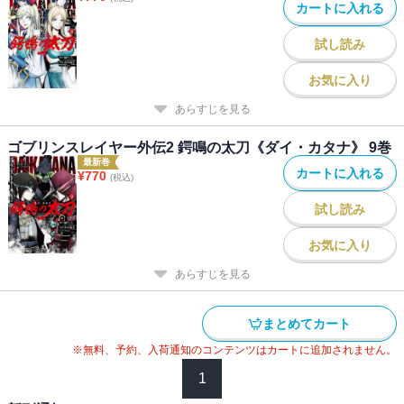
カートに入れる
試し読み
お気に入り
あらすじを見る
ゴブリンスレイヤー外伝2 鍔鳴の太刀《ダイ・カタナ》 9巻
最新巻
カートに入れる
¥
770
(税込)
試し読み
お気に入り
あらすじを見る
まとめてカート
※無料、予約、入荷通知のコンテンツはカートに追加されません。
1