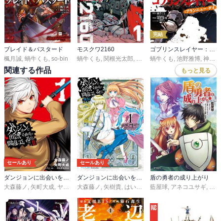
完結
ブレイド＆バスタード
モスクワ2160
ゴブリンスレイヤー：ブランニュー・デイ
楓月誠
,
蝸牛くも
,
so-bin
蝸牛くも
,
関根光太郎
,
神奈月昇
蝸牛くも
,
池野雅博
,
神奈月昇
関連する作品
もっと見る
セールあり
セールあり
ダンジョンに出会いを求めるのは間違っているだろうかII
ダンジョンに出会いを求めるのは間違っているだろうか 外伝 ソード・オラトリア
盾の勇者の成り上がり
大森藤ノ
,
矢町大成
,
ヤスダスズヒト
大森藤ノ
,
矢樹貴
,
はいむらきよたか
藍屋球
,
アネコユサギ
,
ヤスダスズヒト
,
弥南