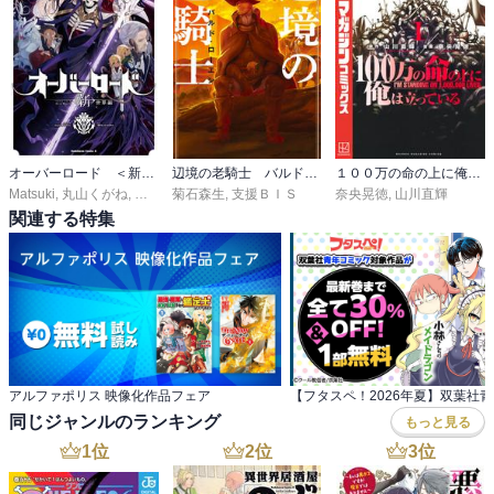
オーバーロード ＜新＞世界編
辺境の老騎士 バルド・ローエン
１００万の命の上に俺は立っている
Matsuki
,
丸山くがね
,
ｓｏ－ｂｉｎ
菊石森生
,
支援ＢＩＳ
奈央晃徳
,
山川直輝
関連する特集
アルファポリス 映像化作品フェア
同じジャンルのランキング
もっと見る
1
位
2
位
3
位