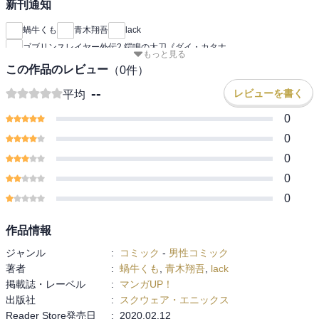
新刊通知
蝸牛くも
青木翔吾
lack
ゴブリンスレイヤー外伝2 鍔鳴の太刀《ダイ・カタナ
もっと見る
この作品のレビュー
（
0
件）
--
レビューを書く
平均
0
0
0
0
0
作品情報
ジャンル
:
コミック
-
男性コミック
著者
:
蝸牛くも
,
青木翔吾
,
lack
掲載誌・レーベル
:
マンガUP！
出版社
:
スクウェア・エニックス
Reader Store発売日
:
2020.02.12