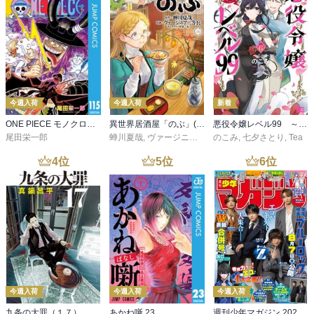
今週入荷
今週入荷
新着
ONE PIECE モノクロ版 115
異世界居酒屋「のぶ」(22)
悪役令嬢レベル99 ～私は裏ボスですが魔王ではありません～ その６
尾田栄一郎
蝉川夏哉
,
ヴァージニア二等兵
のこみ
,
転
,
七夕さとり
,
Tea
4
位
5
位
6
位
今週入荷
今週入荷
今週入荷
九条の大罪（１７）
あかね噺 23
週刊少年マガジン 2026年36・37号[2026年8月5日発売]