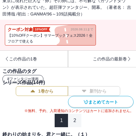
東京に現れた巨大な『卵』その卵には、不可解な《カウントダウ
ン》が表示されていた。超巨弾ファンタジー、開幕。（著者名： 吉
田博哉 /初出：GANMA!96～109話掲載分）
クーポン対象
10%OFF
2026.08.11まで
【10%OFFクーポン】サマーブックフェス2026！全
フロアで使える
この作品の1巻
この作品の最新巻
この作品のタグ
#
ファンタジー漫画
シリーズ作品(
14
件)
1巻から
新刊から
まとめてカート
※無料、予約、入荷通知のコンテンツはカートに追加されません。
1
2
終わりの始まりを、君と一緒に。（１）