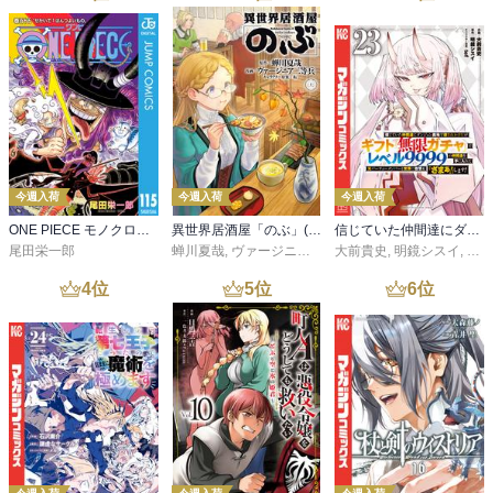
今週入荷
今週入荷
今週入荷
ONE PIECE モノクロ版 115
異世界居酒屋「のぶ」(22)
信じていた仲間達にダンジョン奥地で殺されかけたがギフト『無限ガチャ』でレベル９９９９の仲間達を手に入れて元パーティーメンバーと世界に復讐＆『ざまぁ！』します！（２３）
尾田栄一郎
蝉川夏哉
,
ヴァージニア二等兵
大前貴史
,
転
,
明鏡シスイ
,
ｔｅ
4
位
5
位
6
位