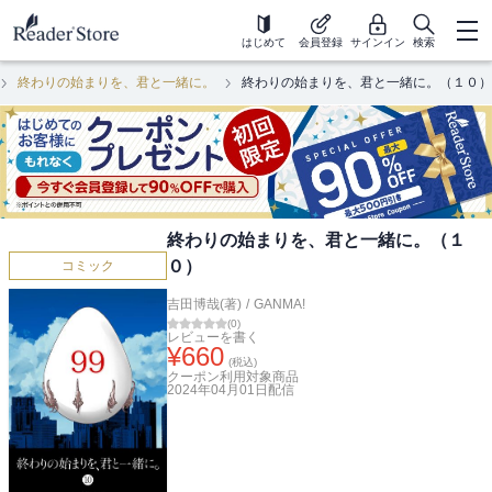
はじめて
会員登録
サインイン
検索
終わりの始まりを、君と一緒に。
終わりの始まりを、君と一緒に。（１０）
終わりの始まりを、君と一緒に。（１
０）
コミック
吉田博哉(著)
/
GANMA!
(
0
)
レビューを書く
¥
660
(税込)
クーポン利用対象商品
2024年04月01日
配信