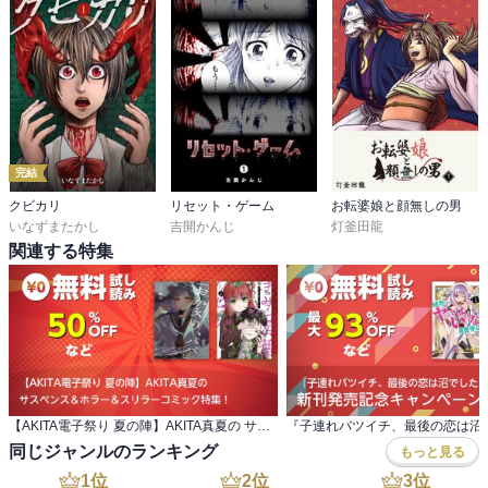
完結
クビカリ
リセット・ゲーム
お転婆娘と顔無しの男
いなずまたかし
吉開かんじ
灯釜田龍
関連する特集
【AKITA電子祭り 夏の陣】AKITA真夏の サスペンス＆ホラー＆スリラーコミック特集！
同じジャンルのランキング
もっと見る
1
位
2
位
3
位