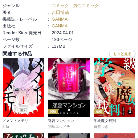
ジャンル
:
コミック
-
男性コミック
著者
:
吉田博哉
掲載誌・レーベル
:
GANMA!
出版社
:
GANMA!
Reader Store発売日
:
2024.04.01
ページ数
:
193ページ
ファイルサイズ
:
117MB
関連する作品
もっと見る
完結
完結
メメントメモリ
迷宮マンション
学級魔女裁判
紅ki
別所ユウイチ
宙埜つき