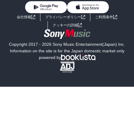
BL・TL
ライトノベル
男子向けラノベ
よくあるご質問
お問い合わせ
会社情報
プライバシーポリシー
ご利用条件
女子向けラノベ
小説
利用規約
クッキーの詳細
国内小説
海外小説
Copyright 2017 - 2026 Sony Music Entertainment(Japan) Inc.
ミステリー
SF
Information on the site is for the Japan domestic market only
powered by
歴史・時代小説
文学
雑誌
グラビア写真集
ボーイズラブ
ティーンズラブ
人文・思想・歴史
社会・政治・法律
ビジネス・経済
サイエンス・テクノロジー
コンピュータ・情報
くらし・家庭