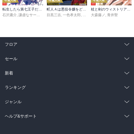
今週入荷
今週入荷
今週入荷
転生したら第七王子だったので、気ままに魔術を極めます（２４）
町人Ａは悪役令嬢をどうしても救いたい ～どぶと空と氷の姫君～１０【電子書店共通特典イラスト付】
杖と剣のウィストリア（１６）
石沢庸介
,
謙虚なサークル
,
メル。
目黒三吉
,
一色孝太郎
,
Parum
大森藤ノ
,
青井聖
フロア
総合
コミック
セール
ラノベ
小説
総合
コミック
新着
雑誌・グラビア
ビジネス・実用
ラノベ
小説
総合
コミック
ランキング
BL・TL
雑誌・グラビア
ビジネス・実用
ラノベ
小説
総合
コミック
ジャンル
BL・TL
雑誌・グラビア
ビジネス・実用
ラノベ
小説
コミック
男性コミック
ヘルプ&サポート
BL・TL
雑誌・グラビア
ビジネス・実用
女性コミック
コミック誌
初めての方へ
ヘルプ