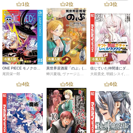
1
位
2
位
3
位
今週入荷
今週入荷
今週入荷
ONE PIECE モノクロ版 115
異世界居酒屋「のぶ」(22)
信じていた仲間達にダンジョン奥地で殺されかけたがギフト『無限ガチャ』でレベル９９９９の仲間達を手に入れて元パーティーメンバーと世界に復讐＆『ざまぁ！』します！（２３）
尾田栄一郎
蝉川夏哉
,
ヴァージニア二等兵
大前貴史
,
転
,
明鏡シスイ
,
ｔｅ
4
位
5
位
6
位