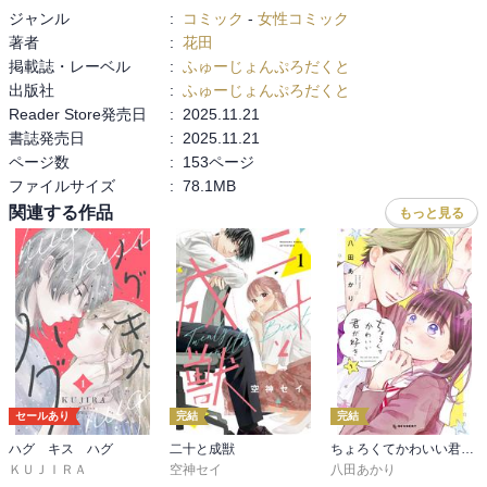
ジャンル
:
コミック
-
女性コミック
著者
:
花田
掲載誌・レーベル
:
ふゅーじょんぷろだくと
出版社
:
ふゅーじょんぷろだくと
Reader Store発売日
:
2025.11.21
書誌発売日
:
2025.11.21
ページ数
:
153ページ
ファイルサイズ
:
78.1MB
関連する作品
もっと見る
セールあり
完結
完結
ハグ キス ハグ
二十と成獣
ちょろくてかわいい君が好き
ＫＵＪＩＲＡ
空神セイ
八田あかり