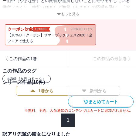
ー山中（やまなか）との関係が進展しないことにモヤモヤしている
咲空（さく）。由妃（ゆき）と海希（みさき）の応援を受け、「お
うちデートスーパーメロメロ大作戦」を決行！！キラキラの大きな
もっと見る
瞳、萌え袖など、とにかく可愛い山中。そんな彼は果たして「男」
を見せてくれるのか！？※本作品は単話配信しているものに、加筆
クーポン対象
10%OFF
2026.08.11まで
修正・描き下ろしを加えたコミックス版です。重複購入にお気をつ
【10%OFFクーポン】サマーブックフェス2026！全
け下さい。
フロアで使える
この作品の1巻
この作品の最新巻
この作品のタグ
#
恋愛（女性コミック）
シリーズ作品(
10
件)
1巻から
新刊から
まとめてカート
※無料、予約、入荷通知のコンテンツはカートに追加されません。
1
訳アリ先輩の彼女になりました