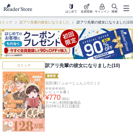
はじめて
会員登録
サインイン
検索
コミック
訳アリ先輩の彼女になりました
訳アリ先輩の彼女になりました(10)
訳アリ先輩の彼女になりました(10)
コミック
最新巻
花田(著)
/
ふゅーじょんぷろだくと
(
0
)
レビューを書く
¥
770
(税込)
クーポン利用対象商品
2025年11月21日
配信