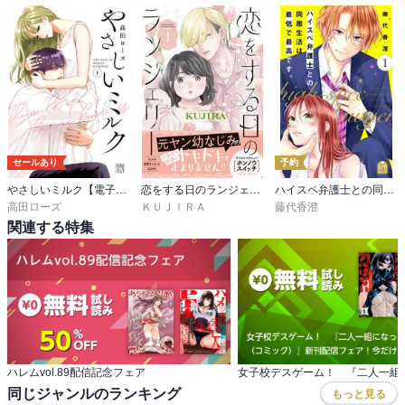
セールあり
予約
やさしいミルク【電子単行本】
恋をする日のランジェリー
ハイスペ弁護士との同居生活は最低で最高です。
高田ローズ
ＫＵＪＩＲＡ
藤代香澄
関連する特集
ハレムvol.89配信記念フェア
同じジャンルのランキング
もっと見る