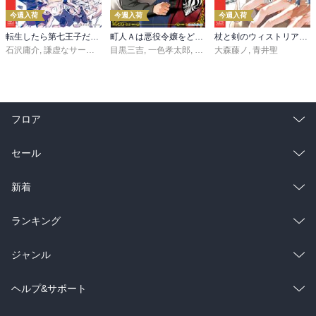
今週入荷
今週入荷
今週入荷
転生したら第七王子だったので、気ままに魔術を極めます（２４）
町人Ａは悪役令嬢をどうしても救いたい ～どぶと空と氷の姫君～１０【電子書店共通特典イラスト付】
杖と剣のウィストリア（１６）
石沢庸介
,
謙虚なサークル
,
メル。
目黒三吉
,
一色孝太郎
,
Parum
大森藤ノ
,
青井聖
フロア
総合
コミック
セール
ラノベ
小説
総合
コミック
新着
雑誌・グラビア
ビジネス・実用
ラノベ
小説
総合
コミック
ランキング
BL・TL
雑誌・グラビア
ビジネス・実用
ラノベ
小説
総合
コミック
ジャンル
BL・TL
雑誌・グラビア
ビジネス・実用
ラノベ
小説
コミック
男性コミック
ヘルプ&サポート