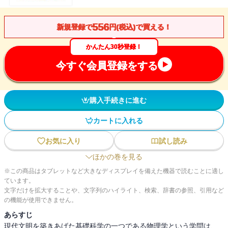
556
新規登録で
円(税込)で買える！
かんたん30秒登録！
今すぐ会員登録をする
購入手続きに進む
カートに入れる
お気に入り
試し読み
ほかの巻を見る
※この商品はタブレットなど大きなディスプレイを備えた機器で読むことに適し
ています。
文字だけを拡大することや、文字列のハイライト、検索、辞書の参照、引用など
の機能が使用できません。
あらすじ
現代文明を築きあげた基礎科学の一つである物理学という学問は、