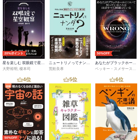
20%ポイント
50%OFF
星を楽しむ 双眼鏡で星空観察
ニュートリノってナンダ？-やさしく知る素粒子・ニュートリノ・重力波
あなたがブラックホールについて知っていることはほぼすべて間違っている
大野裕明
,
榎本司
荒舩良孝
ベッキー・スメサースト
,
4
位
5
位
6
位
50%OFF