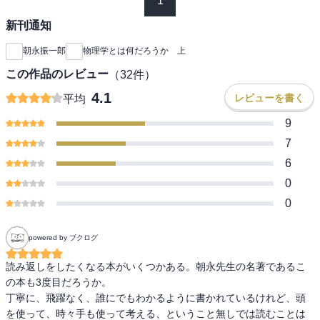
1
新刊通知
朝永振一郎
物理学とは何だろうか 上
この作品のレビュー
（
32
件）
4.1
レビューを書く
平均
9
7
6
0
0
powered by ブクログ
読み返しをしたくなる本がいくつかある。朝永先生の名著であるこ
の本も3度目だろうか。

丁寧に、飛躍なく、誰にでもわかるように書かれているけれど、頭
を使って、時々手も使って考える、ということ無しでは読むことは