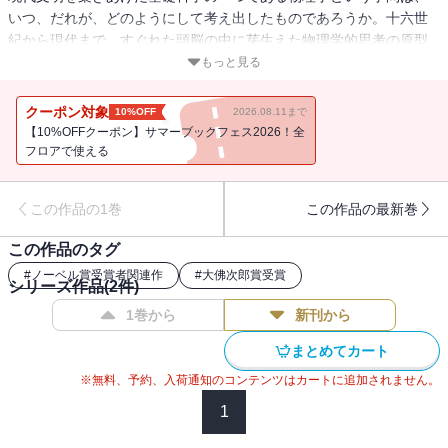
いつ、だれが、どのようにして考え出したものであろうか。十六世
紀から現代まで、すぐれた頭脳の中に芽生えた物理学的思考の原型
を探り、その曲折と飛躍のみちすじを明らかにしようとする。著者
もっと見る
は本書の完成を目前に逝去、下巻は遺稿として刊行された。
クーポン対象
10%OFF
2026.08.11まで
【10%OFFクーポン】サマーブックフェス2026！全
フロアで使える
この作品の1巻
この作品の最新巻
この作品のタグ
#
ノーベル賞受賞者関連作
#
大佛次郎賞受賞
シリーズ作品(
2
件)
1巻から
新刊から
まとめてカート
※無料、予約、入荷通知のコンテンツはカートに追加されません。
1