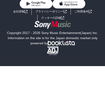
BL・TL
ライトノベル
男子向けラノベ
よくあるご質問
お問い合わせ
会社情報
プライバシーポリシー
ご利用条件
女子向けラノベ
小説
利用規約
クッキーの詳細
国内小説
海外小説
Copyright 2017 - 2026 Sony Music Entertainment(Japan) Inc.
ミステリー
SF
Information on the site is for the Japan domestic market only
powered by
歴史・時代小説
文学
雑誌
グラビア写真集
ボーイズラブ
ティーンズラブ
人文・思想・歴史
社会・政治・法律
ビジネス・経済
サイエンス・テクノロジー
コンピュータ・情報
くらし・家庭