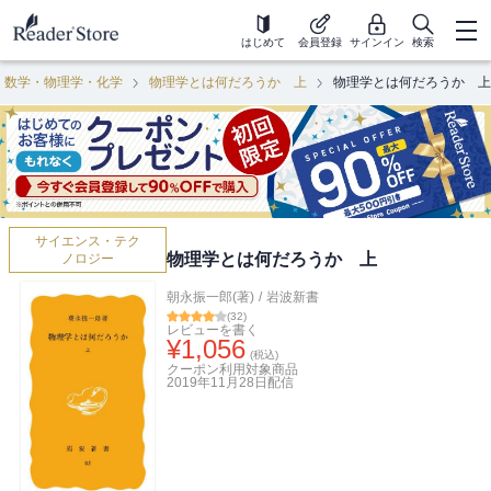
はじめて
会員登録
サインイン
検索
数学・物理学・化学
物理学とは何だろうか 上
物理学とは何だろうか 上
サイエンス・テク
物理学とは何だろうか 上
ノロジー
朝永振一郎(著)
/
岩波新書
(
32
)
レビューを書く
¥
1,056
(税込)
クーポン利用対象商品
2019年11月28日
配信