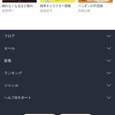
眠れなくなるほど面白い 図解 宇宙の話
雑草キャラクター図鑑
ペンギンの不思議
渡部潤一
稲垣栄洋
宮崎正峰
フロア
総合
コミック
セール
ラノベ
小説
総合
コミック
新着
雑誌・グラビア
ビジネス・実用
ラノベ
小説
総合
コミック
ランキング
BL・TL
雑誌・グラビア
ビジネス・実用
ラノベ
小説
総合
コミック
ジャンル
BL・TL
雑誌・グラビア
ビジネス・実用
ラノベ
小説
コミック
男性コミック
ヘルプ&サポート
BL・TL
雑誌・グラビア
ビジネス・実用
女性コミック
コミック誌
初めての方へ
ヘルプ