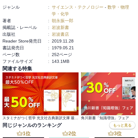
ジャンル
:
サイエンス・テクノロジー
-
数学・物理
学・化学
著者
:
朝永振一郎
掲載誌・レーベル
:
岩波新書
出版社
:
岩波書店
Reader Store発売日
:
2019.11.28
書誌発売日
:
1979.05.21
ページ数
:
252ページ
ファイルサイズ
:
143.1MB
関連する特集
スタミナがつく哲学 光文社古典新訳文庫 最大50％OFF
角川新書「知識増強」フェア
同じジャンルのランキング
もっと見る
1
位
2
位
3
位