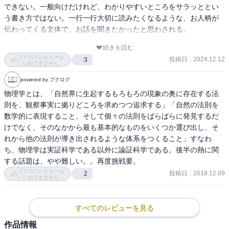
できない。一般向けだけれど、わかりやすいところをサラッととい
う書き方ではない。一行一行大切に読みたくなるような、お人柄が
伝わってくる文体で、お話を聞きたかったと思わされる。

続きを読む
上巻は、ガリレオ、ケプラー、ニュートンの力学の話と、カルノ
ブクログレビューは
投稿日
:
2024.12.12
3
ー、クラウジウス、トムソンの熱力学の話。

いいねできません
powered by ブクログ
3度目の下巻も続けて読もうと思う。

物理学とは、「自然界に生起するもろもろの現象の奥に存在する法
則を、観察事実に拠りどころを求めつつ追求する」「自然の法則を
世の中には、たくさんの本がある。その中で、これからも残ってい
数学的に表現すること、そして個々の法則をばらばらに発見するだ
き、日本にいる人、誰もが読むべき本は、もちろんたくさんあるだ
けでなく、そのなかから最も基本的なものをいくつか選び出し、そ
ろうけど、この本を超えて選ばれる本は少ないと思う。
れから他の法則が導き出されるような体系をつくること」すなわ
ち、物理学は実証科学である以外に論証科学である。後半の熱に関
する話題は、やや難しい。。再度挑戦要。
ブクログレビューは
投稿日
:
2018.12.09
2
いいねできません
すべてのレビューを見る
作品情報