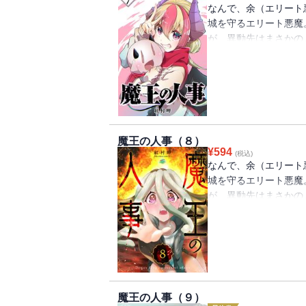
なんで、余（エリート
城を守るエリート悪魔
が、異動先はまさかの
コメディ！（著者名：紅
魔王の人事（８）
¥
594
(税込)
なんで、余（エリート
城を守るエリート悪魔
が、異動先はまさかの
コメディ！（著者名： 紅
分）
魔王の人事（９）