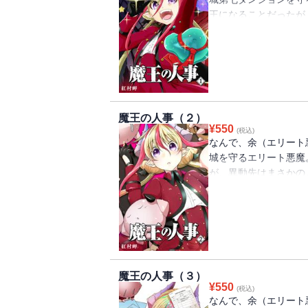
王になることだったが
ファンタジー人事部コメ
/ 著者名：紅村岬）
魔王の人事（２）
¥
550
(税込)
なんで、余（エリート
城を守るエリート悪魔
が、異動先はまさかの
コメディ！（著者名：紅
魔王の人事（３）
¥
550
(税込)
なんで、余（エリート