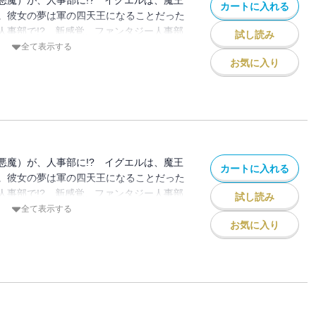
悪魔）が、人事部に!? イグエルは、魔王
カートに入れる
。彼女の夢は軍の四天王になることだった
人事部で!? 新感覚、ファンタジー人事部
試し読み
村岬/初出：GANMA44～55話掲載分）
全て表示する
お気に入り
悪魔）が、人事部に!? イグエルは、魔王
カートに入れる
。彼女の夢は軍の四天王になることだった
人事部で!? 新感覚、ファンタジー人事部
試し読み
村岬/初出：GANMA!56～70話掲載分）
全て表示する
お気に入り