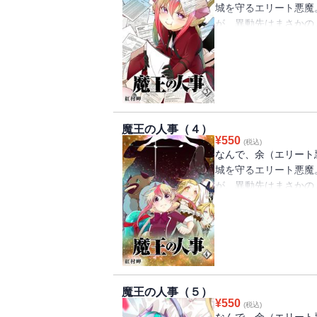
城を守るエリート悪魔
が、異動先はまさかの
コメディ！（著者名：紅
魔王の人事（４）
¥
550
(税込)
なんで、余（エリート
城を守るエリート悪魔
が、異動先はまさかの
コメディ！（著者名：紅
魔王の人事（５）
¥
550
(税込)