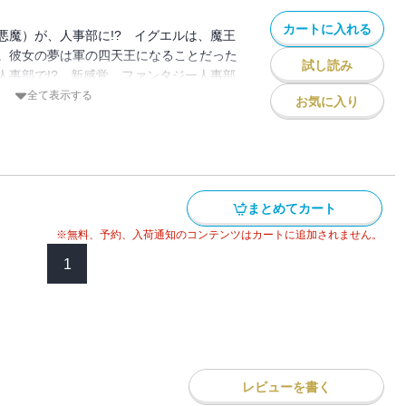
カートに入れる
悪魔）が、人事部に!? イグエルは、魔王
。彼女の夢は軍の四天王になることだった
試し読み
人事部で!? 新感覚、ファンタジー人事部
岬 /初出：GANMA!96～105話掲載
全て表示する
お気に入り
まとめてカート
※無料、予約、入荷通知のコンテンツはカートに追加されません。
1
レビューを書く