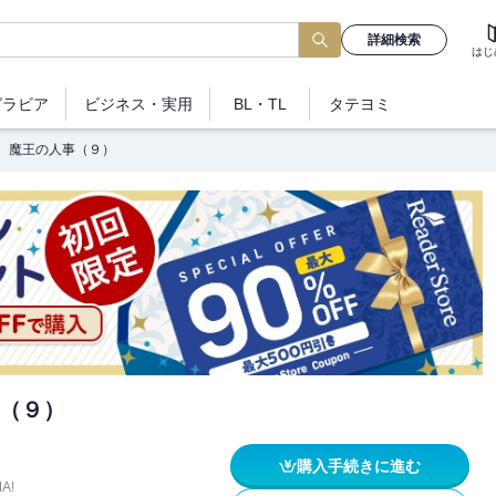
詳細検索
はじ
グラビア
ビジネス
・実用
BL・TL
タテヨミ
魔王の人事（９）
（９）
購入手続きに進む
A!