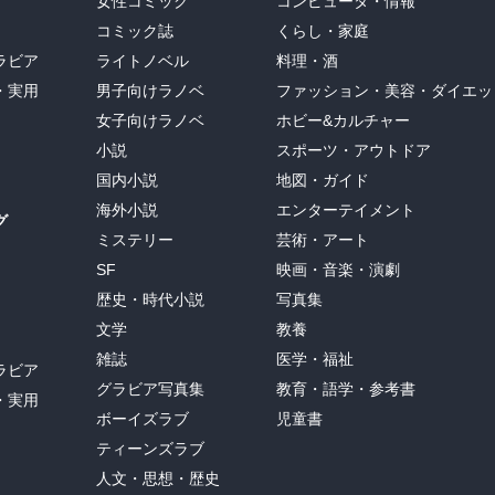
女性コミック
コンピュータ・情報
コミック誌
くらし・家庭
値創造を行うのであれば、そういう現象は理解できる。凡人にはわか
ラビア
ライトノベル
料理・酒
・実用
男子向けラノベ
ファッション・美容・ダイエッ
女子向けラノベ
ホビー&カルチャー
3点あげている。①意志的なもの（知能などの能力だけでない＝エネ
小説
スポーツ・アウトドア
事や人物に対する感情（怒り、恐れ、愛、憎しみなどにより思想や行
国内小説
地図・ガイド
クスが偉業を成し遂げさせるなど）、③愉快な気分（→憂鬱のときに
海外小説
エンターテイメント
グ
ミステリー
芸術・アート
あるいはコンプレックスなどが引き金となって、爽快な気分の中で大
SF
映画・音楽・演劇


歴史・時代小説
写真集
た人は、精神的に問題のある（あった）ものが多いようだ。アドラー
文学
教養
変質者になるか、またはこれに打ち勝って天才になるかである。」と
雑誌
医学・福祉
ラビア
グラビア写真集
教育・語学・参考書
・実用
ボーイズラブ
児童書
といったショーペンハウアーや「極端な知力は極端な狂気ときわめて
ティーンズラブ
あげるまでもなく、「天才と狂人は紙一重」という一般人の常識を是
人文・思想・歴史