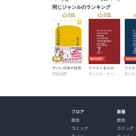
歴史の時点にいおいて、価値を生み出さな
同じジャンルのランキング
を天才の条件としている。それも人類文化レ
1
位
2
位
著者による才能の分類に、「天才」「能才
っているが、「天才」は人類文化レベルの
たり、発展させたりできるような才能を持
それが人類文化レベルの価値創造をもたらす
「能才は天才になれない。能才は教育でき
新着
50%OFF
50%O
ているが、これからすると「天才」はやはり
ヤバい日本の住所
ファスト＆スロー （下）
河合太郎
ダニエル・カーネマン
,
村井
では「天才」は何から生まれるのかと疑問が
歴史上で人類文化レベルの価値創造を成し
しろ「能才」のほうが社会適合の達人のよう
「天才」と呼ばれた人物の偉業は、生きた
フロア
新着
没後など時間がたってから評価されることが
総合
総合
「天才の考えは、多くの無知の人々からあ
コミック
コミック
べてのエネルギーを集中する執念をもち、