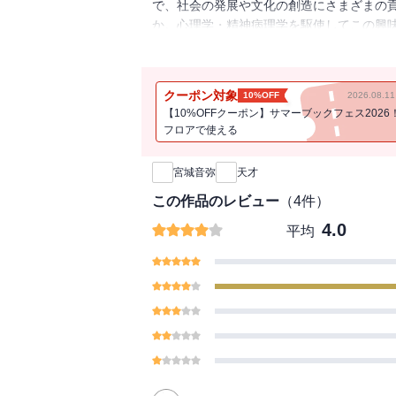
で、社会の発展や文化の創造にさまざまの
か。心理学・精神病理学を駆使してこの興
発する。
クーポン対象
10%OFF
2026.08.
【10%OFFクーポン】サマーブックフェス2026
フロアで使える
新刊通知
宮城音弥
天才
この作品のレビュー
（
4
件）
4.0
平均