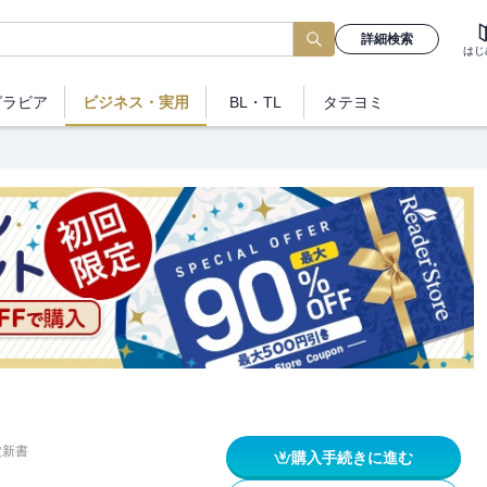
詳細検索
はじ
グラビア
ビジネス
・実用
BL・TL
タテヨミ
波新書
購入手続きに進む