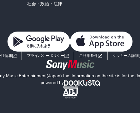
社会・政治・法律
犠牲にして創造作用を行なう人間だ」と考えるのである。

めに、習慣的なものから離れ、そのときの常識を脱出しなくてはなら
必要なのは、このためである。 

なく、人生を通じてなされていき、その間評価されるわけでもなく、
うなことがあっても、信念や情熱、あるいはコンプレックスの克服の
会社情報
プライバシーポリシー
ご利用条件
クッキーの詳細
没後時間がたってからが多い）その成果が、人類文化レベルの新しい
は「天才」と呼ばれるようになるのだろう。
y Music Entertainment(Japan) Inc. Information on the site is for the 
powered by