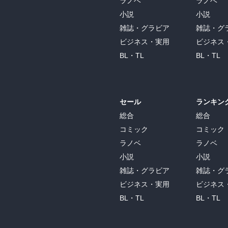
ラノベ
ラノベ
才の特徴である。」と著者はいう。

小説
小説
人類文化に影響を与えるレベルの新しい価
雑誌・グラビア
雑誌・グ
ないということだ。

ビジネス・実用
ビジネス
BL・TL
BL・TL
そのキーワードである「創造」の原動力を
ルギー、情熱、執念、自信）、②特定の物
動が支配される＝体験感情的：コンプレッ
は考えが進まない＝全体感情的）

セール
ランキン
総合
総合
「天才」は、知能に情熱や執念を伴って、
偉業を成し遂げた人物ということができる。
コミック
コミック
ラノベ
ラノベ
また調査では、いわゆる「天才」と呼ばれ
小説
小説
の「劣等感を持つ人間は神経症になるか、
雑誌・グラビア
雑誌・グ
いう言葉もその一面を示している。

ビジネス・実用
ビジネス
著者は結論的に、次のように述べている。

BL・TL
BL・TL
・「天才は正常よりもむしろ狂気に近い」
似たものだ」といったパスカルのコトバを