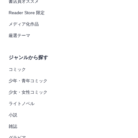
書店員オススメ
Reader Store 限定
メディア化作品
厳選テーマ
ジャンルから探す
コミック
少年・青年コミック
少女・女性コミック
ライトノベル
小説
雑誌
グラビア