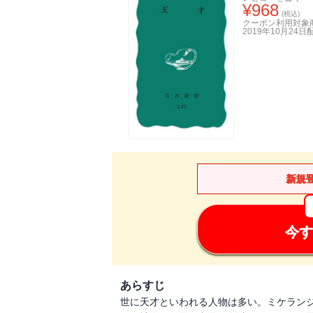
¥
968
(税込)
クーポン利用対象
2019年10月24日
新規
今す
あらすじ
世に天才といわれる人物は多い。ミケラン