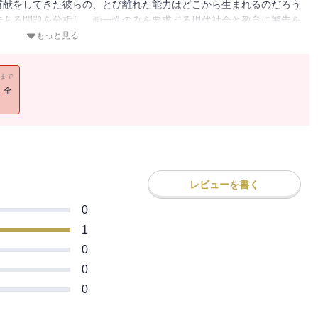
貢献をしてきた彼らの、とび離れた能力はどこから生まれるのだろう
味ある問題を分析し、画一性のみを要求する現代社会と教育に警告を
もっと見る
11まで
！全
レビューを書く
0
1
0
0
0