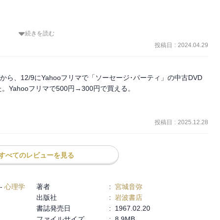
続きを読む
ンナップの中で目を引いたので読んでみることにした。著者は心理学者で、本書
的には古い部分があるのかもしれない。

投稿日
:
2024.04.29
日常的には「ずばぬけて頭のいい人」という意味がいでこの単語を使
昧だ。

たから、12/9にYahooフリマで「ソーセージ･パーティ」の中古DVD
ahooフリマで500円→300円で買える。

わゆる「天才」と呼ばれてきたような人たちは、どんな風にしてそう
らそうだったのか、努力をすれば「天才」になれるのか、には興味が
投稿日
:
2025.12.28
うことを本書で初めて知ったし、心理学が「天才」の研究に密接に関


すべてのレビューを見る
が、例えばIQの数値によって定義されるものではない。いくらIQ
るようだ。そもそもIQの出し方が、「知能年齢/実年齢×100」と
-
心理学
著者
:
宮城音弥
はIQが高いことになるが、早熟＝天才とも言えない。

出版社
:
岩波書店
書誌発売日
:
1967.02.20
を抜いているだけで、人類文化に新し価値を生み出していない、ある
ファイルサイズ
:
8.9MB