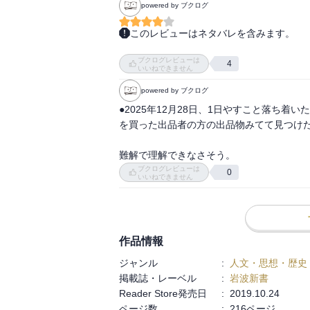
powered by ブクログ
このレビューはネタバレを含みます。
たまたまkindle unlimitedのライ
ブクログレビューは
は1967年発刊の岩波新書であり、やや内容
4
いいねできません
powered by ブクログ
「天才」の定義って、確かにわからない。
っているように思うが、定義するとなると曖
●2025年12月28日、1日やすこと落ち着い
を買った出品者の方の出品物みてて見つけた。Y
だけども、そういう歴史に名を遺した、い
なったのか、あるいはもともと生まれなが
難解で理解できなさそう。
わく。

ブクログレビューは
0
いいねできません
「天才」を研究している人が多数いるとい
係するということも本書を読んでわかった。
作品情報
「天才」とは「頭がいい」というイメージだ
が高くても無名の中に埋もれた人はごまんとい
ジャンル
:
人文・思想・歴史
いうようなものなので、端的に言えば早熟者
掲載誌・レーベル
:
岩波新書
Reader Store発売日
:
2019.10.24
著者は、本書で「特異な能力は一般の水準
ページ数
:
216ページ