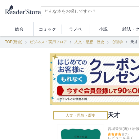
総合
コミック
ラノベ
小説
雑誌・
TOP(総合)
ビジネス・実用フロア
人文・思想・歴史
心理学
天才
天才
人文・思想・歴史
宮城音弥(著)
/
岩
(
4
)
レビューを書く