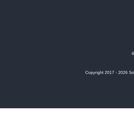
認すべきであろう。

・私は「天才は不適応者だ。社会的適応性を
・創造は天才の第一条件であるが、そのた
ない。日常生活への適応を犠牲にすることが
これらの創造行為が、途中で挫折すること
むしろ無理解のゆえに迫害されるに至るよ
ためなどにより貫かれていき、あるとき（
価値創造として認められた瞬間に、その人
Copyright 2017 - 2026 Son