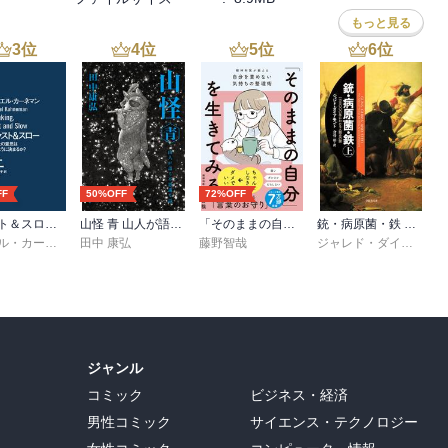
いと天才とはいえないだろう。」と言っており、価値創造を伴うこと
もっと見る
ベルの価値創造を成し遂げたことが条件のようだ。

3
位
4
位
5
位
6
位
」「異才」「無才」「凡才」とあり、最初の３つはすぐれた才能をも
新しい価値を生み出す者、「能才」は既存の価値を最大限に活用でき
った者、「異才」は計算など特定分野で高い水準の仕事ができるが、
かどうかとは別物というイメージだ。

るが、天才は教育ではつくられない」というカントの言葉が引用され
FF
50%OFF
72%OFF
努力から生まれるものではなさそうだ。

ファスト＆スロー （上）
山怪 青 山人が語る不思議な話
「そのままの自分」を生きてみる 精神科医が教える自分を責めない気持ちの整理術 (特装版)
銃・病原菌・鉄 上巻
章子
ダニエル・カーネマン
田中 康弘
,
村井章子
藤野智哉
ジャレド・ダイアモンド
わく。

遂げた人物について調査してみると、社会不適合者が多いという。む
である。

時代では評価されず、むしろ異端視されたり、変人扱いされたりし、
ジャンル
多い。

コミック
ビジネス・経済
ざけられ、大衆から迫害されることが多いが、自分のめざすことにす
男性コミック
サイエンス・テクノロジー
自信を失わなかった。この意志的性格は多くの思想的天才、科学的天