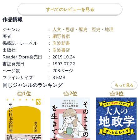
良）・貴族，平安時代（京都）・貴族，鎌倉時代（鎌倉）・武士…
すべてのレビューを見る
という具合にです。

　しかし，今年度のNHK大河ドラマ「鎌倉殿」を見てもわかるよう
作品情報
に，東国に権力者がいても，西国の天皇を中心とする貴族たちは，
ジャンル
:
人文・思想・歴史
-
歴史・地理
何かしでかそうとしています。それ以前に，東国で自分が権力者に
著者
:
網野善彦
なるために，西国の天皇に勅令を出させて敵を倒すのを正当化しよ
掲載誌・レーベル
:
岩波新書
うとします。天皇は，利用されたり，逆に利用したり…どんな時代
出版社
:
岩波書店
であっても天皇抜きには語れないという意味では，日本を語る上で
Reader Store発売日
:
2019.10.24
天皇は外せないというのもわかります。その一方で，天皇の跡継ぎ
書誌発売日
:
1997.07.22
をめぐっての殺人なんかも日常的にあったりするので，万世一系の
ページ数
:
208ページ
天皇なんて言い方には血のニオイも感じるんですよねえ。まったく
ファイルサイズ
:
8.5MB
東も西も，過去も現代も，権力者は困ったもんですねえ。

同じジャンルのランキング
もっと見る
　このように，史実は，権力をめぐってのせめぎ合いが常にあり，
どっちに転ぶかわからなかったことも多いのでしょう。

1
位
2
位
3
位
　でもそれだけに，権力者がだれであろうが，いわゆる農業民や非
農業民たちがいつの時代にも活き活きと生きていて，確実に日本の
産業や流通を支え，日本の歴史を発展させていたことは確かです。
網野さんは，特にその点についてしっかり描いています。これが素
敵です。読んでいて気持ちいい。権力者は権力者同士の争いで成り
上がるけれども，社会の流れを作るのは民衆です。変な権力者のせ