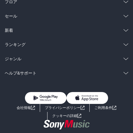
フロア
総合
コミック
セール
ラノベ
小説
総合
コミック
新着
雑誌・グラビア
ビジネス・実用
ラノベ
小説
総合
コミック
ランキング
BL・TL
雑誌・グラビア
ビジネス・実用
ラノベ
小説
総合
コミック
ジャンル
BL・TL
雑誌・グラビア
ビジネス・実用
ラノベ
小説
コミック
男性コミック
ヘルプ&サポート
BL・TL
雑誌・グラビア
ビジネス・実用
女性コミック
コミック誌
初めての方へ
ヘルプ
BL・TL
ライトノベル
男子向けラノベ
よくあるご質問
お問い合わせ
会社情報
プライバシーポリシー
ご利用条件
女子向けラノベ
小説
利用規約
クッキーの詳細
国内小説
海外小説