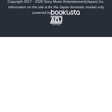
Copyright 2017 - 2026 Sony Music Entertainment(Japan) Inc.
ミステリー
SF
Information on the site is for the Japan domestic market only
powered by
歴史・時代小説
文学
雑誌
グラビア写真集
ボーイズラブ
ティーンズラブ
人文・思想・歴史
社会・政治・法律
ビジネス・経済
サイエンス・テクノロジー
コンピュータ・情報
くらし・家庭
料理・酒
ファッション・美容・ダイエット
ホビー&カルチャー
スポーツ・アウトドア
地図・ガイド
エンターテイメント