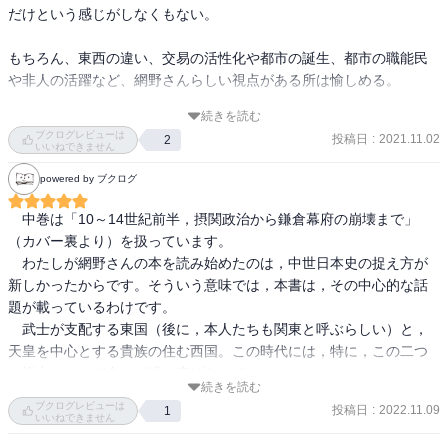
だけという感じがしなくもない。

もちろん、東西の違い、交易の活性化や都市の誕生、都市の職能民
や非人の活躍など、網野さんらしい視点がある所は愉しめる。

続きを読む
そういうわけで、網野さんのファンや日本史を復習したい人は読ん
ブクログレビューは
投稿日
:
2021.11.02
2
でもいいだろう。
いいねできません
powered by ブクログ
　中巻は「10～14世紀前半，摂関政治から鎌倉幕府の崩壊まで」
（カバー裏より）を扱っています。

　わたしが網野さんの本を読み始めたのは，中世日本史の捉え方が
新しかったからです。そういう意味では，本書は，その中心的な話
題が載っているわけです。

　武士が支配する東国（後に，本人たちも関東と呼ぶらしい）と，
天皇を中心とする貴族の住む西国。この時代には，特に，この二つ
の権力のせめぎ合いが繰り広げられています。

続きを読む
　わたしのような義務教育くらいの日本史しか知らないものは，つ
ブクログレビューは
投稿日
:
2022.11.09
1
いつい，一番トップに立っているものたちだけをなぞってしまいま
いいねできません
す。要するに権力史観と言えばいいでしょうか。奈良時代（奈