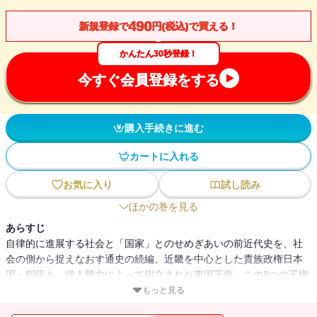
490
新規登録で
円(税込)で買える！
かんたん30秒登録！
今すぐ会員登録をする
購入手続きに進む
カートに入れる
お気に入り
試し読み
ほかの巻を見る
あらすじ
自律的に進展する社会と「国家」とのせめぎあいの前近代史を、社
会の側から捉えなおす通史の続編。近畿を中心とした貴族政権日本
国－朝廷と、武人勢力によって樹立された東国王権。この2つの王権
の併存と葛藤の中で展開する活力溢れる列島社会の姿を描く。中巻
もっと見る
は10～14世紀前半、摂関政治から鎌倉幕府の崩壊まで。（全3冊）