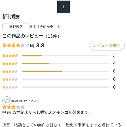
1
新刊通知
網野善彦
日本社会の歴史 上
この作品のレビュー
（
13
件）
3.8
レビューを書く
平均
3
4
6
0
0
powered by ブクログ
中巻は9世紀末から13世紀末のモンゴル襲来まで。

正直、物語としての面白さはなく、歴史的事実をずっと連ねている