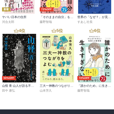
いで，数十年の足踏みや後退があるかもしれませんが，それでも，
地球は動いている，ってなわけです。

新着
72%OFF
　また職業民の中から差別的なものが生まれたのはどうしてなのか
ヤバい日本の住所
「そのままの自分」を生きてみる 精神科医が教える自分を責めない気持ちの整理術 (特装版)
世界の「なぜ？」が見えてくる 大人の地政学 ざっと丸わかり
も，明らかにされていて，これも興味深いです。ここも網野史学の
河合太郎
藤野智哉
すあし社長
本領発揮です（ただ本書は通史なので詳しくは語られていませんの
で，専門書を見たほうがいいですが）。

4
位
5
位
6
位
　さらに，地元の珠洲焼についても触れています。これは，13世紀
の日本の海上交通はすでに北海道まで物資の売買をしていたという
ところで出てきます。

北海道南部までの日本海沿岸地域に大量に流入している能登半島の
珠洲焼や，津軽の十三湊，道南の志苔などで出土している厖大な銅
銭がそれを証明している。（本書156ぺ）　

50%OFF
72%OFF
　さて，あとは下巻です。ただし，下巻は17世紀前半までです。網
野さんは上巻の「はじめに」で「ただ私自身の力の限界から，当
山怪 青 山人が語る不思議な話
三大一神教のつながりをよむ
「誰かのため」に生きすぎない 精神科医が教えるがんばりすぎない気持ちの整理術 (特装版)
田中 康弘
山本芳久
藤野智哉
面，17世紀前半まで叙述し，その後の時代については展望を示すに
とどめたいと思う」と書いておられますので。