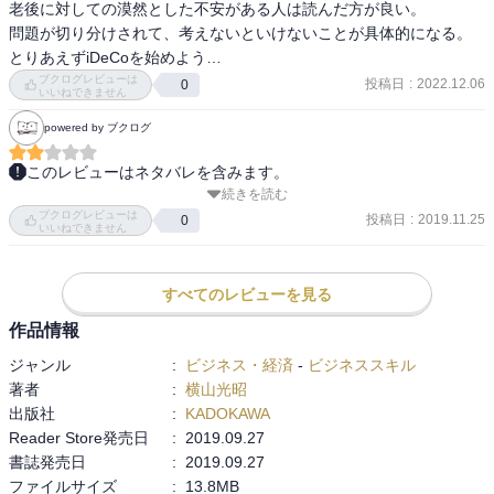
老後に対しての漠然とした不安がある人は読んだ方が良い。

問題が切り分けされて、考えないといけないことが具体的になる。

とりあえずiDeCoを始めよう…
ブクログレビューは
投稿日
:
2022.12.06
0
いいねできません
powered by ブクログ
このレビューはネタバレを含みます。
続きを読む
老後2000万円不足問題を受けて回答したタイムリーな本。

ブクログレビューは
データは飛ばし読みして目を通した。

投稿日
:
2019.11.25
0
いいねできません
一般的で概論的でその通りなのだろうけど、自分がじゃあどう行動
するかというイメージは湧かなかった。

とにかく、節約体質を今のうちに身につけて、なるべく早くiDeCoと
すべてのレビューを見る
積み立てNISAを始めよう。そしてなるべく健康で長く働き、年金受
作品情報
給はなるべく繰り下げる。

ジャンル
:
ビジネス・経済
-
ビジネススキル
著者
:
横山光昭
だいぶイメージ湧いてた。
出版社
:
KADOKAWA
Reader Store発売日
:
2019.09.27
書誌発売日
:
2019.09.27
ファイルサイズ
:
13.8MB