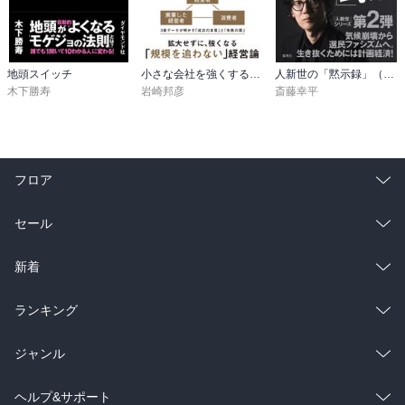
地頭スイッチ
小さな会社を強くするマーケティング思考
人新世の「黙示録」（集英社シリーズ・コモン）
木下勝寿
岩崎邦彦
斎藤幸平
フロア
総合
コミック
セール
ラノベ
小説
総合
コミック
新着
雑誌・グラビア
ビジネス・実用
ラノベ
小説
総合
コミック
ランキング
BL・TL
雑誌・グラビア
ビジネス・実用
ラノベ
小説
総合
コミック
ジャンル
BL・TL
雑誌・グラビア
ビジネス・実用
ラノベ
小説
コミック
男性コミック
ヘルプ&サポート