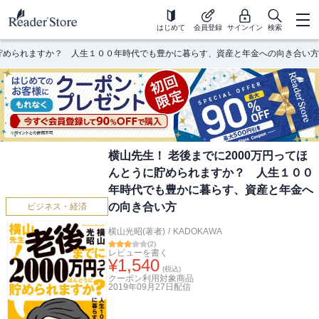
はじめて
会員登録
サインイン
検索
に貯められますか？ 人生１００年時代でも豊かに暮らす、資産と年金への向き合い方
横山先生！ 老後までに2000万円ってほ
んとうに貯められますか？ 人生１００
年時代でも豊かに暮らす、資産と年金へ
の向き合い方
ビジネス・経済
横山光昭(著者)
/
KADOKAWA
(
2
)
レビューを書く
¥
1,540
(税込)
クーポン利用対象商品
2019年09月27日
配信