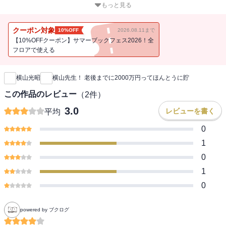
とを絶たちません。――でも、ちょっとまってください！いちばん
もっと見る
大切なことは、「自分の場合は大丈夫か？」と、きちんと考えるこ
とです。情報に振り回されず、将来に向けてやるべきことが見えれ
クーポン対象
10%OFF
2026.08.11まで
ば、不安は一気になくなります。お金の超プロフェッショナルが、
【10%OFFクーポン】サマーブックフェス2026！全
誰でもできる「一生お金に困らない仕組み」を伝授します！（目
フロアで使える
新刊通知
次）【第１部 「老後2000万円不足問題」はどうなった？】 第１
章 年金と深く関わる「人生100年時代」を知ろう 第２章 2000万
横山光昭
横山先生！ 老後までに2000万円ってほんとうに貯
円より必要な人、少なくて済む人 第３章 年金制度のおさらいと、
もらえる額を試算しよう【第２部 人生100年時代を楽しむお金との
この作品のレビュー
（
2
件）
つきあい方】 第４章 定年後は「ちょこっと仕事」で上手に稼ぐ 第
3.0
レビューを書く
平均
５章 お金が貯まる人がやっている、支出の見直し方 第６章 これ
だけはやってほしい、賢い運用法
0
1
0
1
0
powered by ブクログ