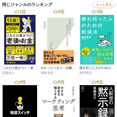
同じジャンルのランキング
もっと見る
1
位
2
位
3
位
これだけ差がつく！老後のお金 55歳から15年で2500万円をつくる
わかったつもり～読解力がつかない本当の原因～
疲れ切った人のための勉強法
首藤由之
西林克彦
堀田秀吾
4
位
5
位
6
位