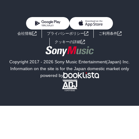
BL・TL
雑誌・グラビア
ビジネス・実用
女性コミック
コミック誌
初めての方へ
ヘルプ
BL・TL
ライトノベル
男子向けラノベ
よくあるご質問
お問い合わせ
会社情報
プライバシーポリシー
ご利用条件
女子向けラノベ
小説
利用規約
クッキーの詳細
国内小説
海外小説
Copyright 2017 - 2026 Sony Music Entertainment(Japan) Inc.
ミステリー
SF
Information on the site is for the Japan domestic market only
powered by
歴史・時代小説
文学
雑誌
グラビア写真集
ボーイズラブ
ティーンズラブ
人文・思想・歴史
社会・政治・法律