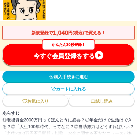
1,040
新規登録で
円(税込)で買える！
かんたん30秒登録！
今すぐ会員登録をする
購入手続きに進む
カートに入れる
お気に入り
試し読み
あらすじ
◎老後資金2000万円ってほんとうに必要？◎年金だけで生活はでき
る？◎「人生100年時代」ってなに？◎自助努力はどうすればいい？
「老後2000万円不足問題」以降、お金に関する不安なニュースがあ