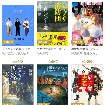
今週入荷
今週入荷
今週入荷
【イベント応募シリアルコード付】池田匡志出演・オーディオフォトブック「あの日」SPECIAL EDITION（音声／動画付）
ハヤブサ消防団 森へつづく道
異世界居酒屋「げん」三杯目
池田匡志
,
七寒六温
,
konoko58
池井戸潤
,
村崎キコ
蝉川夏哉
,
碓井ツカサ
4
位
5
位
6
位