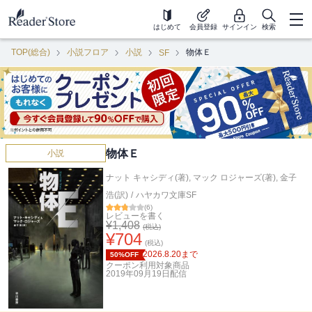
はじめて
会員登録
サインイン
検索
TOP(総合)
小説フロア
小説
物体Ｅ
SF
物体Ｅ
小説
ナット キャシディ(著)
,
マック ロジャーズ(著)
,
金子
浩(訳)
/
ハヤカワ文庫SF
(
6
)
レビューを書く
¥
1,408
(税込)
¥
704
(税込)
2026.8.20
まで
50%OFF
クーポン利用対象商品
2019年09月19日
配信