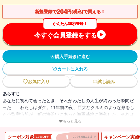
204
新規登録で
円(税込)で買える！
かんたん30秒登録！
今すぐ会員登録をする
購入手続きに進む
カートに入れる
お気に入り
試し読み
あらすじ
あなたに初めて会ったとき、それがわたしの人生が終わった瞬間だ
った――わたしはダグ。11年前の夜、巨大なクルミのような形をし
た小型宇宙船が、町の海沿いにあった海軍基地に墜落した。それは
やがて〈物体E〉と呼ばれるようになり、研究所に姿を変えた基地で
もっと見る
秘密裏に研究されていた。わたしはそこの警備主任だった。そして
あの日、わたしの部下として新人警備員のあなたが配属されてき
クーポン対象
キャンペーン実施
10%OFF
2026.08.11まで