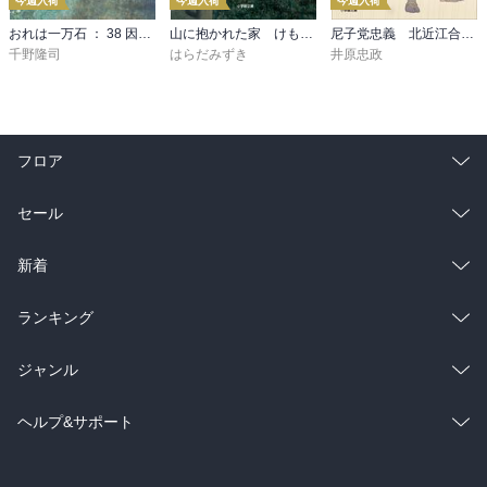
今週入荷
今週入荷
今週入荷
おれは一万石 ： 38 因縁の賊
山に抱かれた家 けもの道
尼子党忠義 北近江合戦心得〈八〉
千野隆司
はらだみずき
井原忠政
フロア
総合
コミック
セール
ラノベ
小説
総合
コミック
新着
雑誌・グラビア
ビジネス・実用
ラノベ
小説
総合
コミック
ランキング
BL・TL
雑誌・グラビア
ビジネス・実用
ラノベ
小説
総合
コミック
ジャンル
BL・TL
雑誌・グラビア
ビジネス・実用
ラノベ
小説
コミック
男性コミック
ヘルプ&サポート
BL・TL
雑誌・グラビア
ビジネス・実用
女性コミック
コミック誌
初めての方へ
ヘルプ