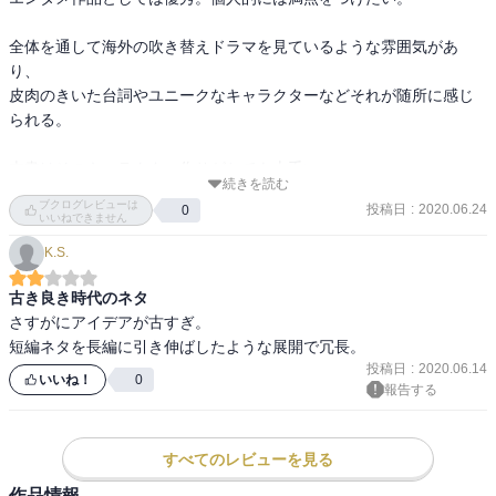
全体を通して海外の吹き替えドラマを見ているような雰囲気があ
り、

皮肉のきいた台詞やユニークなキャラクターなどそれが随所に感じ
られる。

本書はそのキャラクター作りがとても上手い。

続きを読む
主人公や同僚たち、元恋人にいたるまで、丁寧かつ大胆に描写され
ブクログレビューは
投稿日
:
2020.06.24
0
ている。

いいねできません
なので俗っぽい動機やぶっ飛んだ行動に、ツッコミを入れながらも
K.S.
納得ができる。

スリルがありハラハラさせられる展開もさすがだ。

古き良き時代のネタ
さすがにアイデアが古すぎ。

とても楽しく読ませてもらった。

短編ネタを長編に引き伸ばしたような展開で冗長。
あらすじを読んで惹かれた方は、ぜひ読んでみてほしい。
投稿日
:
2020.06.14
いいね！
0
報告する
すべてのレビューを見る
作品情報