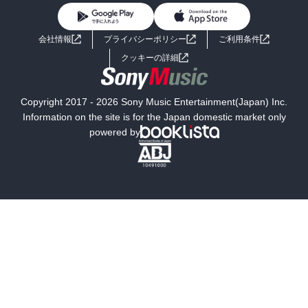
BL・TL
ライトノベル
男子向けラノベ
よくあるご質問
お問い合わせ
会社情報
プライバシーポリシー
ご利用条件
女子向けラノベ
小説
利用規約
クッキーの詳細
国内小説
海外小説
Copyright 2017 - 2026 Sony Music Entertainment(Japan) Inc.
ミステリー
SF
Information on the site is for the Japan domestic market only
powered by
歴史・時代小説
文学
雑誌
グラビア写真集
ボーイズラブ
ティーンズラブ
人文・思想・歴史
社会・政治・法律
ビジネス・経済
サイエンス・テクノロジー
コンピュータ・情報
くらし・家庭