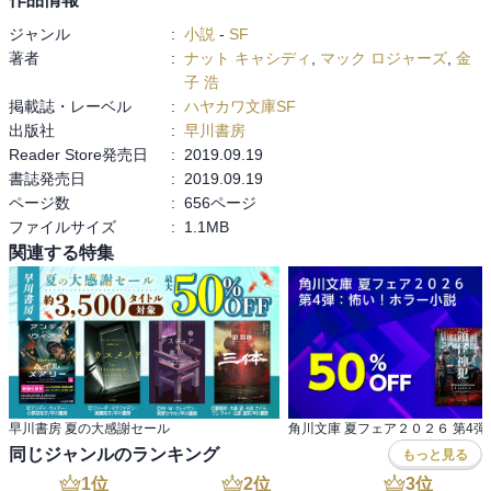
ジャンル
:
小説
-
SF
著者
:
ナット キャシディ
,
マック ロジャーズ
,
金
子 浩
掲載誌・レーベル
:
ハヤカワ文庫SF
出版社
:
早川書房
Reader Store発売日
:
2019.09.19
書誌発売日
:
2019.09.19
ページ数
:
656ページ
ファイルサイズ
:
1.1MB
関連する特集
早川書房 夏の大感謝セール
同じジャンルのランキング
もっと見る
1
位
2
位
3
位