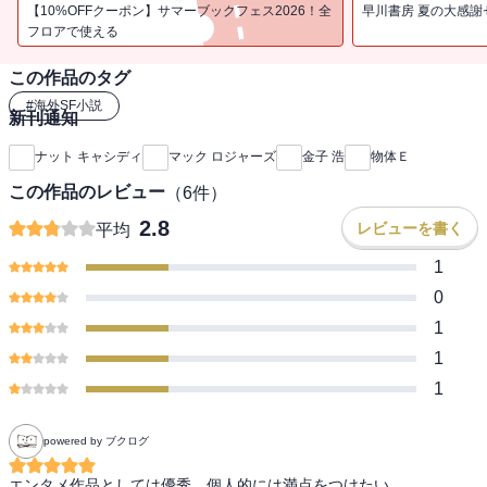
た・・・・・・驚愕のSFサスペンス！
【10%OFFクーポン】サマーブックフェス2026！全
早川書房 夏の大感謝
フロアで使える
この作品のタグ
#
海外SF小説
新刊通知
ナット キャシディ
マック ロジャーズ
金子 浩
物体Ｅ
この作品のレビュー
（
6
件）
2.8
レビューを書く
平均
1
0
1
1
1
powered by ブクログ
エンタメ作品としては優秀。個人的には満点をつけたい。
