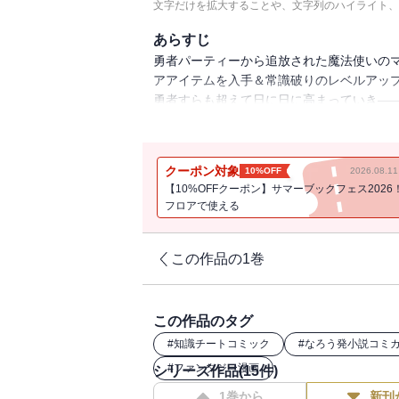
文字だけを拡大することや、文字列のハイライト、
あらすじ
勇者パーティーから追放された魔法使いの
アアイテムを入手＆常識破りのレベルアッ
勇者すらも超えて日に日に高まっていき―
取ることに!? 攻略本知識で無双する痛快フ
クーポン対象
10%OFF
2026.08.
【10%OFFクーポン】サマーブックフェス2026
フロアで使える
この作品の1巻
この作品のタグ
#
知識チートコミック
#
なろう発小説コミ
#
ファンタジー漫画
シリーズ作品(
15
件)
1巻から
新刊