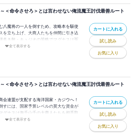
 ～＜命令させろ＞とは言わせない俺流魔王討伐最善ルート
む八魔将の一人を倒すため、攻略本を駆使
カートに入れる
スを立ち上げ、大商人たちを仲間に引き込
謎多き敵・キュジオの策略でマグナスは冤
試し読み
争と陰謀の渦中にて、敵の正体を突き止め
全て表示する
する痛快ファンタジー、第８巻!!
お気に入り
 ～＜命令させろ＞とは言わせない俺流魔王討伐最善ルート
商会連盟が支配する海洋国家・カジウへ！
カートに入れる
倒すには、国家予算レベルの莫大な資金が
マグナスは海千山千の大商人たちを相手取
試し読み
様々な新ビジネスを立ち上げて!?金と海賊
全て表示する
編、堂々開幕！ 攻略本知識で無双する痛
お気に入り
!!