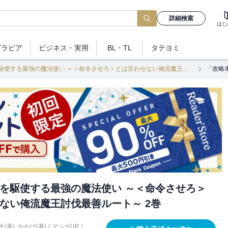
詳細検索
はじ
グラビア
ビジネス
・実用
BL・TL
タテヨミ
「攻略本」を駆使する最強の魔法使い ～＜命令させろ＞とは言わせない俺流魔王討伐最善ルート～
を駆使する最強の魔法使い ～＜命令させろ＞
ない俺流魔王討伐最善ルート～ 2巻
大(著)
,
かかげ(著)
/
マンガUP！