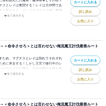
に攻め込んだ八魔将・魔弾将軍とその部下
カートに入れる
ナスとレイは奮闘する！レイは元仲間であ
ラと相まみえ、そしてマグナスは遂に魔弾
試し読み
・・！最強の戦略で、最高の戦果を上げ
全て表示する
る痛快ファンタジー、第12巻!!
お気に入り
 ～＜命令させろ＞とは言わせない俺流魔王討伐最善ルート
すため、マグナスとレイは別れてそれぞれ
カートに入れる
ために奔走する！しかし王宮で修行中のレ
ったエルドラが現れ、公女の騎士の座を巡
試し読み
!?最速でレベルアップして、国難を救え！
全て表示する
快ファンタジー、第11巻!!
お気に入り
 ～＜命令させろ＞とは言わせない俺流魔王討伐最善ルート