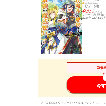
(
1
)
レビューを書く
¥
660
(税込)
クーポン利用対象
2020年02月12日
新規
今す
※この商品はタブレットなど大きなディスプレイを