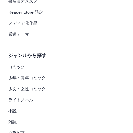
書店員オススメ
Reader Store 限定
メディア化作品
厳選テーマ
ジャンルから探す
コミック
少年・青年コミック
少女・女性コミック
ライトノベル
小説
雑誌
グラビア