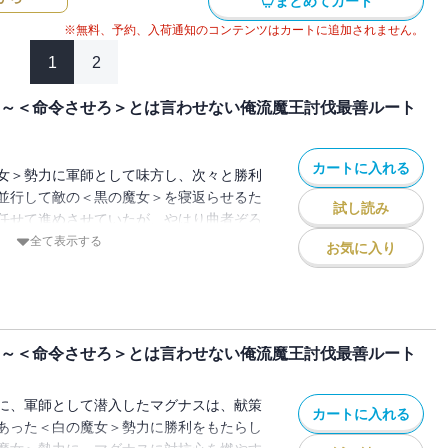
まとめてカート
※無料、予約、入荷通知のコンテンツはカートに追加されません。
1
2
 ～＜命令させろ＞とは言わせない俺流魔王討伐最善ルート
カートに入れる
女＞勢力に軍師として味方し、次々と勝利
並行して敵の＜黒の魔女＞を寝返らせるた
試し読み
任せて進めさせていたが、やはり曲者ぞろ
縄でいかず・・・!?調略と暗躍で敵勢力の
全て表示する
お気に入り
知識で無双する痛快ファンタジー、第15
 ～＜命令させろ＞とは言わせない俺流魔王討伐最善ルート
に、軍師として潜入したマグナスは、献策
カートに入れる
あった＜白の魔女＞勢力に勝利をもたらし