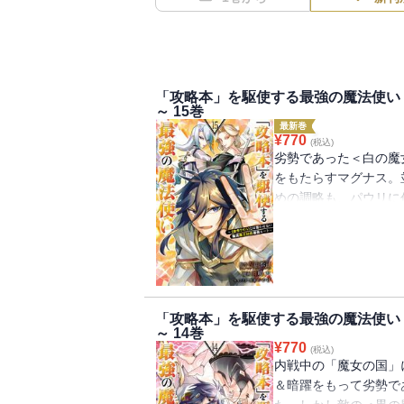
「攻略本」を駆使する最強の魔法使い
～ 15巻
最新巻
¥
770
(税込)
劣勢であった＜白の魔
をもたらすマグナス。
めの調略も、パウリに
いの魔女相手には一筋
数を削ぎ落せ！攻略本
巻!!
「攻略本」を駆使する最強の魔法使い
～ 14巻
¥
770
(税込)
内戦中の「魔女の国」
＆暗躍をもって劣勢で