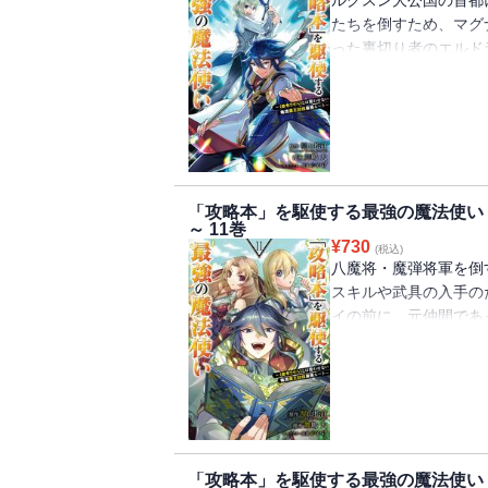
ルクスン大公国の首都
たちを倒すため、マグ
った裏切り者のエルド
将軍との決戦に臨む・
ろ！攻略本知識で無双す
「攻略本」を駆使する最強の魔法使い
～ 11巻
¥
730
(税込)
八魔将・魔弾将軍を倒
スキルや武具の入手の
イの前に、元仲間であ
って決闘をすることに
攻略本知識で無双する痛
「攻略本」を駆使する最強の魔法使い