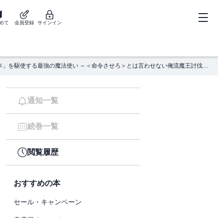
めて
会員登録
サインイン
「攻略本」を駆使する最強の魔法使い ～＜命令させろ＞とは言わせない俺流魔王討伐最善ルート～ 2巻
通知一覧
続巻一覧
閲覧履歴
おすすめの本
セール・キャンペーン