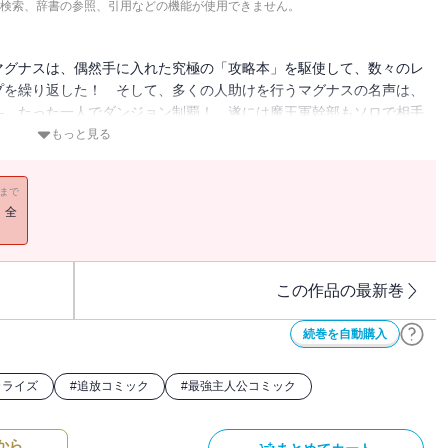
検索、辞書の参照、引用などの機能が使用できません。
マグナスは、偶然手に入れた究極の「攻略本」を駆使して、数々のレ
プを繰り返した！ そして、多くの人助けを行うマグナスの名声は、
―。たった一人でダンジョン制覇！ 遂には魔王軍幹部もソロで相手
ァンタジー、第２巻!!
もっと見る
11まで
！全
この作品の最新巻
続巻を自動購入
カライズ
#
追放コミック
#
最強主人公コミック
から