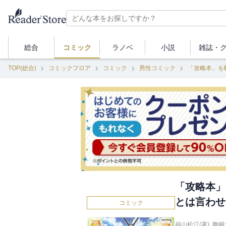
総合
コミック
ラノベ
小説
雑誌・
TOP(総合)
コミックフロア
コミック
男性コミック
「攻略本」
とは言わせ
コミック
福山松江(著)
,
舞嶋