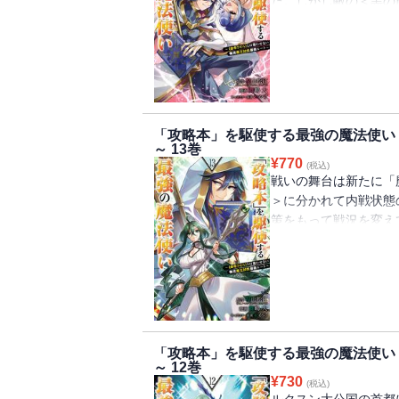
た。しかし敵の＜黒の
エリスが軍師としてつ
て相手の裏の裏をかけ
ー、第14巻!!
「攻略本」を駆使する最強の魔法使い
～ 13巻
¥
770
(税込)
戦いの舞台は新たに「
＞に分かれて内戦状態
策をもって戦況を変え
暗躍する魔炎将軍を倒
導け！攻略本知識で無双
「攻略本」を駆使する最強の魔法使い
～ 12巻
¥
730
(税込)