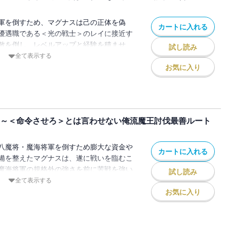
軍を倒すため、マグナスは己の正体を偽
カートに入れる
優遇職である＜光の戦士＞のレイに接近す
敵を倒し、レベルアップと経験を積ませ、
試し読み
して鍛え上げ!?友情と信頼を深めて、難敵
全て表示する
知識で無双する痛快ファンタジー、第10
お気に入り
 ～＜命令させろ＞とは言わせない俺流魔王討伐最善ルート
八魔将・魔海将軍を倒すため膨大な資金や
カートに入れる
備を整えたマグナスは、遂に戦いを臨むこ
魔海将軍の規格外の強さを前に苦戦を強い
試し読み
そして物語は新たな舞台へ!!攻略本知識で
全て表示する
ー、第９巻!!
お気に入り