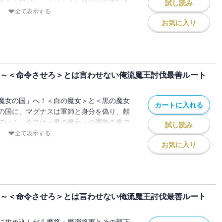
魔女＞勢力に、マグナスに対抗心を燃やす
試し読み
き、軍師対決の様相を呈し始め!?策を弄し
全て表示する
！攻略本知識で無双する痛快ファンタジ
お気に入り
 ～＜命令させろ＞とは言わせない俺流魔王討伐最善ルート
魔女の国」へ！＜白の魔女＞と＜黒の魔女
カートに入れる
の国に、マグナスは軍師と身分を偽り、献
ていく。全ては＜黒の魔女＞の軍勢の裏で
試し読み
さんがために！最良の策で、味方を勝利に
全て表示する
する痛快ファンタジー、第13巻!!
お気に入り
 ～＜命令させろ＞とは言わせない俺流魔王討伐最善ルート