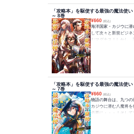
「攻略本」を駆使する最強の魔法使い
～ 8巻
¥
660
(税込)
海洋国家・カジウに潜
して次々と新規ビジネ
むマグナス！しかし、
罪をかぶせられ!?政
ろ！攻略本知識で無双
「攻略本」を駆使する最強の魔法使い
～ 7巻
¥
660
(税込)
物語の舞台は、九つの
カジウに潜む八魔将を
必要に・・・！そして
り、攻略本を活用して
と政争が渦巻くカジウ
快ファンタジー、第７巻