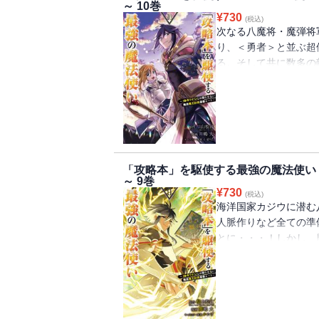
～ 10巻
¥
730
(税込)
次なる八魔将・魔弾将
り、＜勇者＞と並ぶ超
る。そして共に数多の
魔弾将軍と戦う仲間と
に立ち向かえ！攻略本
巻!!
「攻略本」を駆使する最強の魔法使い
～ 9巻
¥
730
(税込)
海洋国家カジウに潜む
人脈作りなど全ての準
とに・・・！しかし、
られ!?カジウ編完結！
無双する痛快ファンタジ