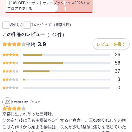
物語。（解説・佐久間文子）
【10%OFFクーポン】サマーブックフェス2026！全
フロアで使える
新刊通知
綿矢りさ
手のひらの京（新潮文庫）
この作品のレビュー
（
140
件）
3.9
レビューを書く
平均
26
56
37
3
0
powered by ブクログ
京都に生まれ育った三姉妹。

父の定年後に母も主婦業を定年すると宣言し、三姉妹交代しての晩
ごはん作りから始まる物語は、長女が少し結婚に焦りを感じていた