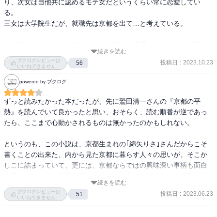
り、次女は自他共に認めるモテ女だというくらい常に恋愛してい
る。

三女は大学院生だが、就職先は京都を出て…と考えている。

この三姉妹の性格はバラバラなのに何故か喧嘩もなくお互いに喋ら
続きを読む
ずともわかっている感じなのが、とても心地よかった。

ブクログレビューは
投稿日
:
2023.10.23
56
折々に京都の名所とともに四季の彩りを感じ、静謐で厳かな気分に
いいねできません
浸れるのもよかった。

powered by ブクログ
住めば都ということばもあるけれど、頑なに京都を出ない両親にも
ずっと読みたかった本だったが、先に鷲田清一さんの『京都の平
っと魅力を教えて…と言いたくなるほど。

熱』を読んでいて良かったと思い、おそらく、読む順番が逆であっ
たら、ここまで心動かされるものは無かったのかもしれない。

京都は観光というイメージが強くて、移住するという気持ちがおこ
らないのは、どこかで拒否されるような気がするからだろうか？

というのも、この小説は、京都生まれの｢綿矢りさ｣さんだからこそ
偏見かもしれないが…。

書くことの出来た、内から見た京都に暮らす人々の思いが、そこか
なぜか、もっと京都を知りたいと思った。

しこに詰まっていて、更には、京都ならではの興味深い事柄も面白
く書かれており、物語を楽しみながら、京都の知られざる一面も知
続きを読む
ることが出来る、京都に焦点を絞った、家族の素晴らしさを教えて
ブクログレビューは
投稿日
:
2023.06.23
51
くれる、エンタテイメント作品だと思います。

いいねできません