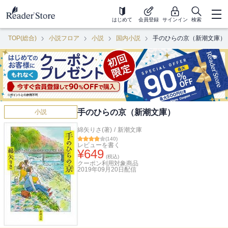
はじめて
会員登録
サインイン
検索
TOP(総合)
小説フロア
小説
国内小説
手のひらの京（新潮文庫）
手のひらの京（新潮文庫）
小説
綿矢りさ(著)
/
新潮文庫
(
140
)
レビューを書く
¥
649
(税込)
クーポン利用対象商品
2019年09月20日
配信