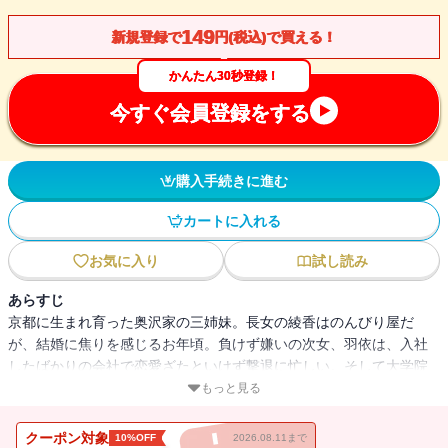
149
新規登録で
円(税込)で買える！
かんたん30秒登録！
今すぐ会員登録をする
購入手続きに進む
カートに入れる
お気に入り
試し読み
あらすじ
京都に生まれ育った奥沢家の三姉妹。長女の綾香はのんびり屋だ
が、結婚に焦りを感じるお年頃。負けず嫌いの次女、羽依は、入社
したばかりの会社で恋愛ざたといけず撃退に忙しい。そして大学院
に通う三女の凜は、家族には内緒で新天地を夢見ていた。春の柔ら
もっと見る
かな空、祇園祭の宵、大文字焼きの経の声、紅葉の山々、夜の嵐山
に降る雪。三姉妹の揺れる思いを、京の四季が包みこむ、愛おしい
クーポン対象
10%OFF
2026.08.11まで