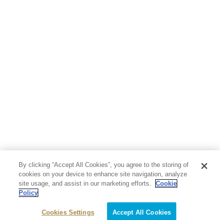
るとともに、その理由を勘違いされたことに、凜の感情は爆発す
る。

『私がつらいのは、京都が嫌いになったから出て行きたいって言っ
てると思われることやねん』

不覚にも、この台詞で涙が出てきた私の率直な気持ちとして、おそ
らく、ずっと京都から出たことのない両親からすれば、出て行く理
由がそれしか思い付かなかったのかもしれないが、凜が上記の言葉
に抱いた思いというのは、友達の未来のように、改めて外から自分
の故郷を眺めたい気持ちもあったのだろうし、好きだけれど、好き
だからこそ、感覚的にずっと付き纏っていた、その言葉に出来ない
モヤモヤを解消したい思いは、絶対に譲れないと言っているわけで
あって、凜にとっては、それでも自分の中で最も特別で好きなもの
である、故郷を否定されたことに、まるで自分自身を否定されたよ
By clicking “Accept All Cookies”, you agree to the storing of
うな、そんな絶望感を抱いたからこそ、あれだけの怒りを表明した
cookies on your device to enhance site navigation, analyze
のだと感じ、その絶望感が我が事のように身体中を駆け巡ったやる
site usage, and assist in our marketing efforts.
Cookie
Policy
せなさに、涙が出たのだと思う。

Cookies Settings
Accept All Cookies
タイトルの『手のひらの京(みやこ)』は、凜が紅葉の山を見て感じ