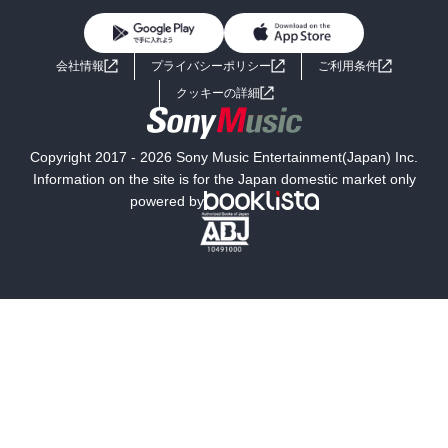
る出来事であり、これをきっかけとして、｢いままでどうして人間の
本質を見ようともせず、些細な点ばかり見て相手に評価を下してい
BL・TL
ライトノベル
男子向けラノベ
よくあるご質問
お問い合わせ
たのだろう｣と、自己嫌悪に陥る羽依だが、これはちょっと違うと私
会社情報
プライバシーポリシー
ご利用条件
は思い、確かに最初はその台詞通りだったのかもしれないけれど、
女子向けラノベ
小説
利用規約
その結果、変わることの出来た羽依と、変わることの出来なかった
クッキーの詳細
者との差はあまりに歴然としているのに、そう思えない羽依は、あ
国内小説
海外小説
る意味、自分に対してとても厳しい人なのだろうなと思い、それを
経た後のクリスマスのとあるシーンは、ちょっと辛く切ないものが
Copyright 2017 - 2026 Sony Music Entertainment(Japan) Inc.
あったが、それでも羽依ならば大丈夫だと思える、したたかさも感
ミステリー
SF
Information on the site is for the Japan domestic market only
じられ、特に印象的だった台詞は、｢批判は誰にでもできる、実行に
powered by
移すのが一番難しい、って年いっても気づいてへん男は出世しいひ
歴史・時代小説
文学
んね｣。

雑誌
グラビア写真集
そして、最後は三女の凜で、私が最も心動かされたのは、彼女の思
ボーイズラブ
ティーンズラブ
いでした。

人文・思想・歴史
社会・政治・法律
『いつか京都を発つかもと予感があってからは、この町のどの景色
も目に染みる』

ビジネス・経済
サイエンス・テクノロジー
『写真に撮れない故郷の優しい色合いを瞳の奥に、しっかり閉じ込