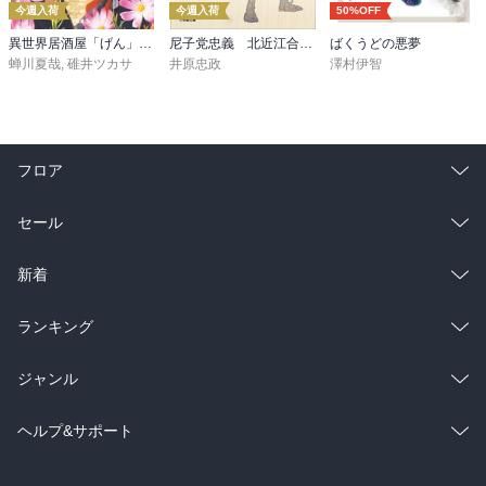
今週入荷
今週入荷
50%OFF
ここからは、三姉妹について、順番に書いていきますが、まずは図
異世界居酒屋「げん」三杯目
尼子党忠義 北近江合戦心得〈八〉
ばくうどの悪夢
書館職員である長女の綾香で、おっとりとした京美人の雰囲気とは
蝉川夏哉
,
碓井ツカサ
井原忠政
澤村伊智
別に、子どもを作らなきゃ、でもその前に結婚しなきゃ、といった
焦りを感じるようになり、それは、父と母のメールの浴衣姿のツー
ショット画像に苦笑いするくらいの末期状態だと自覚するほどであ
ったが、とあるきっかけで出会った男性との、瑞々しさがありなが
フロア
らも、胸の内では、あれこれ必要以上の心配を抱いてしまう、けれ
ど、少しずつ冷静な視点でも見られるようになってと、そんな恋な
総合
コミック
セール
のかどうか分からないところから、少しずつ変化していく思いの過
程を、とても繊細に面白く描いており、特に印象的だった台詞は、
ラノベ
小説
｢なんや、恋愛小説とはえらい違うなぁ｣。

総合
コミック
新着
続いて、初社会人で背伸びをしたがるあまりに、計算高い行動をす
雑誌・グラビア
ビジネス・実用
ラノベ
小説
総合
コミック
ランキング
る、次女の羽依で、他のレビュアーさんも書かれている｢いけず｣
は、確かに印象的で、こと悪目立ちを避ける京都の文化のなかで、
BL・TL
雑誌・グラビア
ビジネス・実用
ラノベ
小説
総合
コミック
ジャンル
何一つ周りに遠慮することなく自分のアピールポイントを自慢する
羽依は独特で、スカッとするものもありましたが、私が最も印象的
BL・TL
雑誌・グラビア
ビジネス・実用
ラノベ
小説
コミック
男性コミック
ヘルプ&サポート
だったのは、その後に待っていた、京都の知られざる恐ろしさに比
べて、人間のなんと愚かでみみっちい、器の小さきことよと思わせ
BL・TL
雑誌・グラビア
ビジネス・実用
女性コミック
コミック誌
初めての方へ
ヘルプ