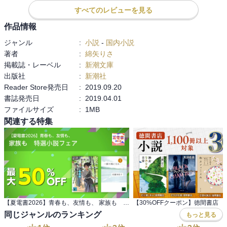
その京都ならではの事柄を、いくつか書くと・・

すべてのレビューを見る
『京都は商売が上手くなった。(略)　和の伝統と今っぽさを織り交ぜ
作品情報
た京の雑貨が増えた』

ジャンル
:
小説
-
国内小説
著者
:
綿矢りさ
『昔ながらの町家をカフェやレストランにしたお店も好きで、むき
掲載誌・レーベル
:
新潮文庫
出しの梁を見ながらトマトパスタを食べたりしていると、地元の人
出版社
:
新潮社
間には無かった発想だ、京都を住む場所としてではなく、もっと夢
Reader Store発売日
:
2019.09.20
のある歴史深い場所として捉えられる人の視点だと思ったりする』

書誌発売日
:
2019.04.01
ファイルサイズ
:
1MB
『改めて私にとっては海といえば琵琶湖なんやな』

関連する特集
『自分の故郷に帰ってきたからほっとしてる、だけが理由やない、
京都の風に身体を洗われる感覚があるな』

『京都人なら、どや、やなくて、どうや、やろ』

『地縛霊っていう言葉があるけど、京都にひっついてるのは“地縛”の
方や』

【夏電書2026】青春も、友情も、 家族も 特選小説フェア
同じジャンルのランキング
もっと見る
他にもあげるときりが無いが、京都ならではのクリスマスやお正月