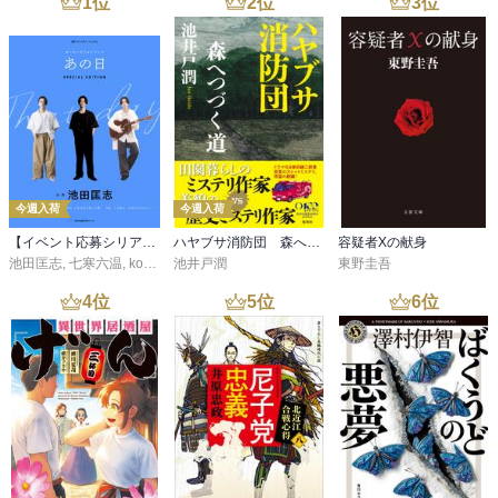
1
位
2
位
3
位
に、美しいが夜は恐ろしく感じる鴨川、そして水墨画の世界そのも
のの、うっすらと雪の積もった夜の渡月橋の上と、その一つ一つの
綿矢さんの描写には、京都に対する特別な思いを、細やかに滲ませ
た印象があり、こうした説得力があるからこそ、物語にもより彩り
を与えるのでしょう。

そんな物語は、京都生まれ同士が結婚した、京都から出たことの無
い奥沢家の両親と、それぞれに個性的な三姉妹の一年間のお話であ
今週入荷
今週入荷
り、三姉妹にスポットを当てつつも、最初は父の定年のタイミング
で、｢私も主婦として定年を迎えます｣と宣言し、二度と食事を作ら
【イベント応募シリアルコード付】池田匡志出演・オーディオフォトブック「あの日」SPECIAL EDITION（音声／動画付）
ハヤブサ消防団 森へつづく道
容疑者Xの献身
なくなった母も、なんだかんだ言って、子どもたちを気にかける矛
池田匡志
,
七寒六温
,
konoko58
池井戸潤
,
村崎キコ
東野圭吾
盾さや、三姉妹の長女｢綾香｣はつぶらな瞳、次女｢羽依｣はうすい
4
位
5
位
6
位
唇、三女｢凜｣はふっくらした頬と、定年後に穏やかに暮らせるよう
になってから変化した、母の顔かたちに、三姉妹のそれと似ている
部分が現れた事に、確かに繫がっている絆のようなものを感じられ
た、親子の物語でもあります。

あっ、もちろん、父の｢蛍｣も女ばかりの家族に、確かな存在感を持
ってます(半径徒歩一時間以内にある神社すべてに初詣に行くのが趣
味なのも、京都人ならではなのだろうか)。
