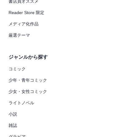
書店員オススメ
Reader Store 限定
メディア化作品
厳選テーマ
ジャンルから探す
コミック
少年・青年コミック
少女・女性コミック
ライトノベル
小説
雑誌
グラビア