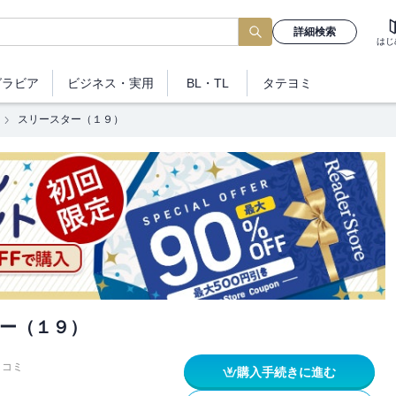
詳細検索
はじ
グラビア
ビジネス
・実用
BL・TL
タテヨミ
スリースター（１９）
ー（１９）
イコミ
購入手続きに進む