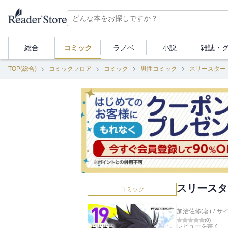
総合
コミック
ラノベ
小説
雑誌・
TOP(総合)
コミックフロア
コミック
男性コミック
スリースター
スリースタ
コミック
加治佐修(著)
/
サ
(
0
)
レビューを書く