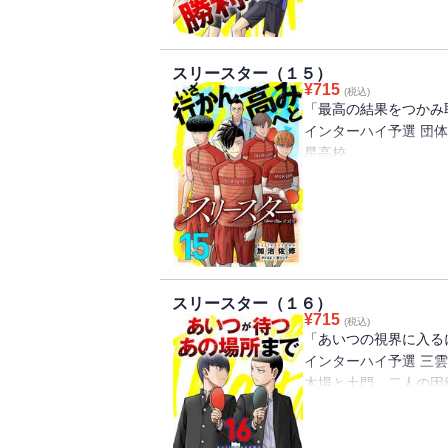
そしてインターハイ予
れるのは司だけではな
スリースター（１５）
¥
715
(税込)
「最高の結果をつかみ取
インターハイ予選 団
星高校。
2オーダー目で榊原は
司の言葉を聞いて、自
そんな仲間の思いを胸
果たしてインターハイ
――…？
スリースター（１６）
¥
715
(税込)
「あいつの視界に入る
インターハイ予選 三
木場と土門、二人の因
やす木場に呼応するよ
立った今、戦いは両者