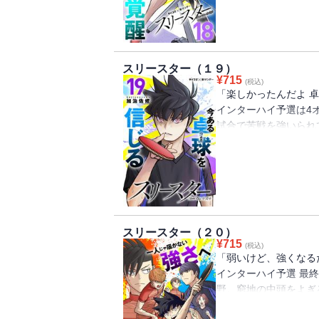
木場の気持ちの切り替
や、三雲もやはり手ご
戦略と思いが交差して
スリースター（１９）
¥
715
(税込)
「楽しかったんだよ 
インターハイ予選は4
試合で苦戦を強いられ
しかし白金の素早い対
あるも――試合の決着
一方水野は白金の強さ
ていた…。
そして最終オーダーの
成長がさらなる成長を
スリースター（２０）
¥
715
(税込)
「弱いけど、強くなる
インターハイ予選 最
野。窮地の中頭をよぎ
が、その幻影を打ち消