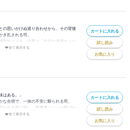
との思いがけぬ巡り合わせから、その背後
カートに入れる
かき乱される司。
球部のコーチ・比嘉は「自分の卓球を一か
試し読み
つ。
全て表示する
？ 真の復讐を遂げるべく、司は昔の殻を
お気に入り
？
前に立ちはだかる壁となった強豪校・三雲
――。異色の卓球復讐劇、第13巻！
味はある。」
カートに入れる
かな合宿で、一抹の不安に駆られる司。
囚われる司に対し、指導者ジュンが投げか
試し読み
全て表示する
たその先に、司は卓球への「楽しさ」を見
お気に入り
。