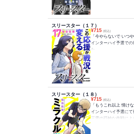
――…。緊迫する勝負
スリースター（１７）
¥
715
(税込)
「今やらないで いつ
インターハイ予選での
た。
一年の榊原は三年の叶
合に粘ることを誓う。
手強い相手を前にして
ち。
そして試合は思わぬ展
なくなる『スリースタ
スリースター（１８）
¥
715
(税込)
「もうこれ以上 情け
インターハイ予選にて
三雲の巧妙な作戦によ
そんな時にOBの声援
頃を思い出す――。