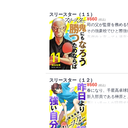
スリースター（１１）
¥
660
(税込)
司の父が監督を務める
その強豪校でひと際強
高傑作と言っても過言
父への復讐のためには
そんな天崎と、全日本
司。
天崎は無邪気な笑顔で
司にとって因縁の決戦
スリースター（１２）
¥
660
(税込)
春になり、千星高卓球
新入部員である榊原と
新しいチームが目指す
やっと環境が整ったメ
挑む。
復帰したばかりの司は
ース・木場との真剣勝