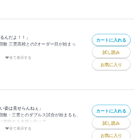
の行方はどこに着地するのか、刮目せよ!!
やるんだよ！！」
カートに入れる
宿敵 三雲高校との2オーダー目が始まっ
試し読み
に当たるも、エース 木場の思いを胸に試
全て表示する
お気に入り
も果敢に挑む榊原に、何かを感じる司た
開に発展し――。ボールの行方に目が離せ
ー』第17巻！
ない姿は見せらんねぇ」
カートに入れる
宿敵・三雲とのダブルス試合が始まるも、
り苦戦する木場と司ペア。
試し読み
を受け、木場は千星高校卓球部に入部した
全て表示する
お気に入り