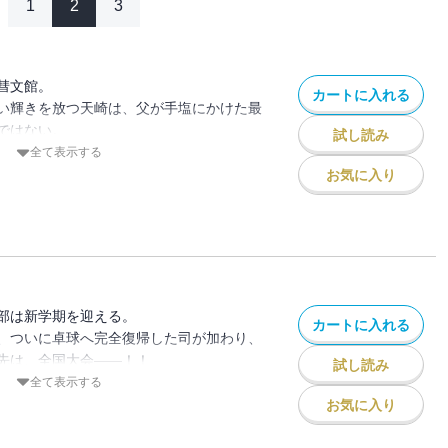
1
2
3
彗文館。
カートに入れる
い輝きを放つ天崎は、父が手塩にかけた最
ではない。
試し読み
、この男を破るしかない。
全て表示する
ジュニアの会場でバッタリ会ってしまった
お気に入り
言う。「今からちょっと打たない？」
は、大会の影で唐突に始まった――。
部は新学期を迎える。
カートに入れる
、ついに卓球へ完全復帰した司が加わり、
先は、全国大会――！！
試し読み
ンバー達は、全国に向けてまずは部内戦に
全て表示する
お気に入り
、今どれだけ戦えるのか。千星高圧倒的エ
負が始まる！ 『スリースター』第12巻、