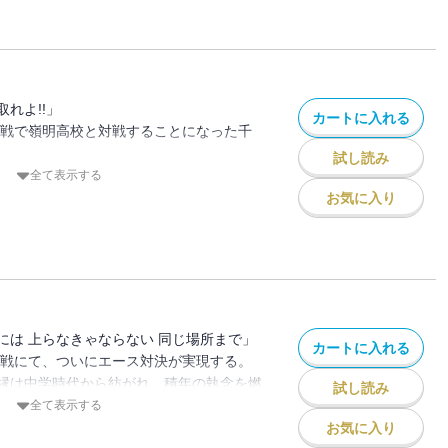
選 団体戦が幕を開ける。再起の機会が訪
く――・・・？
れよ!!」
カートに入れる
体戦で嶺明高校と対戦することになった千
試し読み
トラウマの元凶となった草間と当たるも、
全て表示する
身も立ち直ろうと試みる…。
お気に入り
に次の試合に励む、木場と司ペア。
の予選を突破することはできるのか
には 上らなきゃならない 同じ場所まで」
カートに入れる
雲戦にて、ついにエース対決が実現する。
縁は中学時代から紡がれ、積年の執念を燃
試し読み
うに土門も高揚していくが…!?同じ場所に
全て表示する
どちらも譲らない熾烈な攻防へと覚醒する
お気に入り