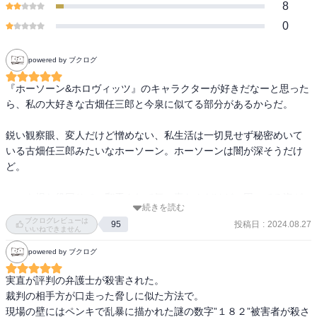
8
0
powered by ブクログ
『ホーソーン&ホロヴィッツ』のキャラクターが好きだなーと思った
ら、私の大好きな古畑任三郎と今泉に似てる部分があるからだ。

鋭い観察眼、変人だけど憎めない、私生活は一切見せず秘密めいて
いる古畑任三郎みたいなホーソーン。ホーソーンは闇が深そうだけ
ど。

いつも損な役回りで、翻弄されて気の毒なんだけど、困ってる姿が
続きを読む
なんだかお茶目な、今泉みたいなホロヴィッツ。

ブクログレビューは
投稿日
:
2024.08.27
95
『刑事フォイル』の撮影シーンの2人が最高だった笑

いいねできません
2人とも前回よりもキャラクターの個性が魅力的になっていて、この
powered by ブクログ
2人のやりとりが面白い。

ホーソーンがホロヴィッツのことを「相棒！」と呼ぶのが好き。頼
実直が評判の弁護士が殺害された。

りにしてなさそうに見えるけど、信頼してるんだよね。

裁判の相手方が口走った脅しに似た方法で。

現場の壁にはペンキで乱暴に描かれた謎の数字”１８２”被害者が殺さ