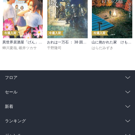
今週入荷
今週入荷
今週入荷
異世界居酒屋「げん」三杯目
おれは一万石 ： 38 因縁の賊
山に抱かれた家 けもの道
蝉川夏哉
,
碓井ツカサ
千野隆司
はらだみずき
フロア
総合
コミック
セール
ラノベ
小説
総合
コミック
新着
雑誌・グラビア
ビジネス・実用
ラノベ
小説
総合
コミック
ランキング
BL・TL
雑誌・グラビア
ビジネス・実用
ラノベ
小説
総合
コミック