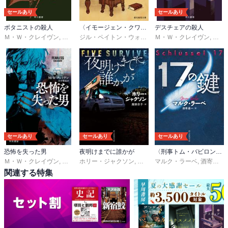
セールあり
セールあり
ボタニストの殺人
〈イモージェン・クワイ〉シリーズ
デスチェアの殺人
Ｍ・Ｗ・クレイヴン
,
東野さやか
ジル・ペイトン・ウォルシュ
Ｍ・Ｗ・クレイヴン
,
猪俣美江子
,
東野
セールあり
セールあり
セールあり
恐怖を失った男
夜明けまでに誰かが
〈刑事トム・バビロン〉シリーズ
Ｍ・Ｗ・クレイヴン
,
山中朝晶
ホリー・ジャクソン
,
服部京子
マルク・ラーベ
,
酒寄進一
関連する特集