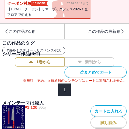
た人気作家が口走った脅しに似た方法で。現場の壁にはペンキで乱
クーポン対象
10%OFF
2026.08.11まで
暴に描かれた数字“182”。被害者が殺される直前に残した謎の言葉。
【10%OFFクーポン】サマーブックフェス2026！全
脚本を手がけた『刑事フォイル』の撮影に立ち会っていたわたし、
フロアで使える
アンソニー・ホロヴィッツは、元刑事の探偵ホーソーンによって、
奇妙な事件の捜査にふたたび引きずりこまれて──。年末ミステリラ
この作品の1巻
この作品の最新巻
ンキングを完全制覇した『メインテーマは殺人』に並ぶ、シリーズ
第2弾！ 驚嘆確実、完全無比の犯人当てミステリ。／解説＝大矢博
この作品のタグ
子
#
海外ミステリー・サスペンス小説
シリーズ作品(
6
件)
1巻から
新刊から
まとめてカート
※無料、予約、入荷通知のコンテンツはカートに追加されません。
1
メインテーマは殺人
¥
1,120
(税込)
カートに入れる
試し読み