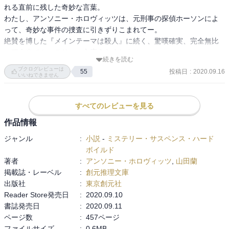
グランショー警部があまりにも性格が悪すぎて、ホーソーンが優し
れる直前に残した奇妙な言葉。

く良い人に思えてくる。グランショー警部のあの件はいくらなんで
わたし、アンソニー・ホロヴィッツは、元刑事の探偵ホーソンによ
もひどいಠ⁠︵⁠ಠ

って、奇妙な事件の捜査に引きずりこまれてー。

絶賛を博した『メインテーマは殺人』に続く、驚嘆確実、完全無比
最初から最後まで面白くて、あっという間に終わってしまった。
の犯人当てミステリ。ー文庫うらすじより

『カササギ』シリーズも面白いけど、このシリーズの方が好きだ。

続きを読む
ブクログレビューは
早く次の『殺しへのライン』が読みたい。

投稿日
:
2020.09.16
55
いいねできません
Audibleにて。
容疑者、六人の中から犯人を捜すフーダニット。

第一の容疑者である、女性作家アキラ・アンノが東京生まれで詩集
すべてのレビューを見る
（俳句集）を出版していて、その中の１８２句目が『君が息　耳に
も告ぐる　裁きは死』と言うところからきているタイトルとの絡み
作品情報
が面白かったです。

ジャンル
:
小説
-
ミステリー・サスペンス・ハード
ボイルド
ちゃんと読めば、犯人がわかるように書かれていたと、あとで、悔
著者
:
アンソニー・ホロヴィッツ
,
山田蘭
しく思いました。

掲載誌・レーベル
:
創元推理文庫
出版社
:
東京創元社
最後に真犯人をかばった人間がやった工作が見事だと思いました。

Reader Store発売日
:
2020.09.10
犯人が犯行後にやったことも興味深く謎解きが面白かったです。

書誌発売日
:
2020.09.11
あの作家が絡んでいたとは…！？

ページ数
:
457ページ
”１８２”の謎も面白かったけれど、日本人には解けない謎だったので
ファイルサイズ
:
0.6MB