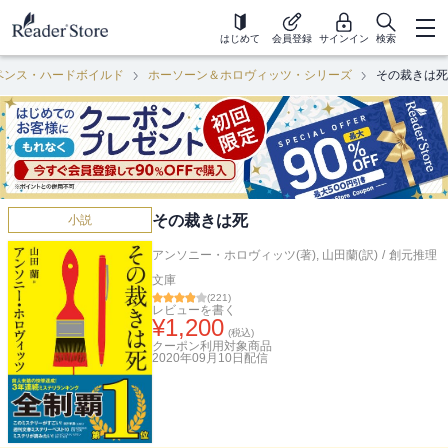
はじめて
会員登録
サインイン
検索
ペンス・ハードボイルド
ホーソーン＆ホロヴィッツ・シリーズ
その裁きは死
その裁きは死
小説
アンソニー・ホロヴィッツ(著)
,
山田蘭(訳)
/
創元推理
文庫
(
221
)
レビューを書く
¥
1,200
(税込)
クーポン利用対象商品
2020年09月10日
配信