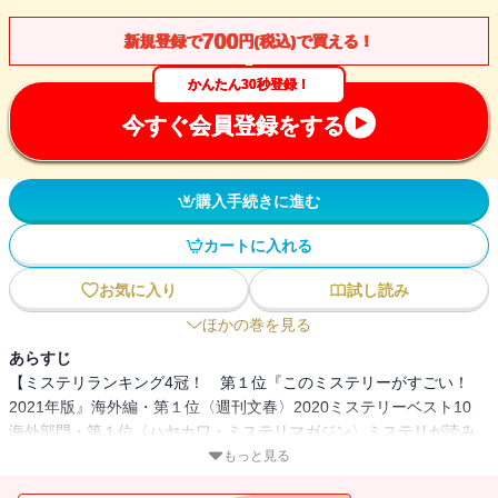
700
新規登録で
円(税込)で買える！
かんたん30秒登録！
今すぐ会員登録をする
購入手続きに進む
カートに入れる
お気に入り
試し読み
ほかの巻を見る
あらすじ
【ミステリランキング4冠！ 第１位『このミステリーがすごい！
2021年版』海外編・第１位〈週刊文春〉2020ミステリーベスト10
海外部門・第１位〈ハヤカワ・ミステリマガジン〉ミステリが読み
たい！ 海外篇・第１位『2021本格ミステリ・ベスト10』海外編】
もっと見る
実直さが評判の離婚専門の弁護士が殺害された。裁判の相手方だっ