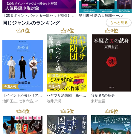
【20％ポイントバック＆一部セット割引】 人気長編小説対象
早川書房 夏の大感謝セール
同じジャンルのランキング
もっと見る
1
位
2
位
3
位
今週入荷
今週入荷
【イベント応募シリアルコード付】池田匡志出演・オーディオフォトブック「あの日」SPECIAL EDITION（音声／動画付）
ハヤブサ消防団 森へつづく道
容疑者Xの献身
池田匡志
,
七寒六温
,
konoko58
池井戸潤
,
村崎キコ
東野圭吾
4
位
5
位
6
位