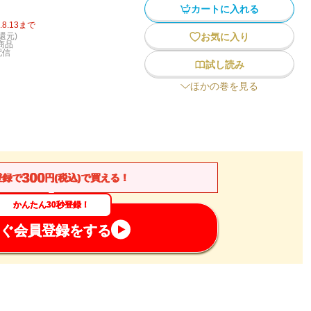
カートに入れる
.8.13
まで
還元)
お気に入り
商品
配信
試し読み
ほかの巻を見る
300
登録で
円(税込)で買える！
かんたん30秒登録！
ぐ会員登録をする
。