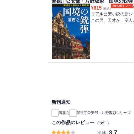
警視庁公安部・片野坂彰 国境の銃弾
狙われた日本の「動脈
20%ポイント
¥
815
(税込)
リアル公安小説の新シ
片野坂彰のチームが活
この男、天才か、変人
「この国に真の諜報組
警視庁公安部長の密命
片野坂彰。
最強の先輩情報官と、
棒に、特捜チームが始
最初の事件は、国境を
一撃で三人を殺した黒
大人気の青山望シリー
新刊通知
濱嘉之
警視庁公安部・片野坂彰シリーズ
この作品のレビュー
（
5
件）
3.7
平均