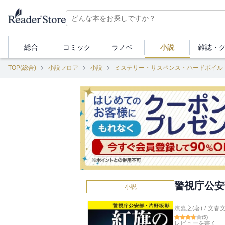
総合
コミック
ラノベ
小説
雑誌・
TOP(総合)
小説フロア
小説
ミステリー・サスペンス・ハードボイル
警視庁公安
小説
濱嘉之(著)
/
文春
(
5
)
レビューを書く