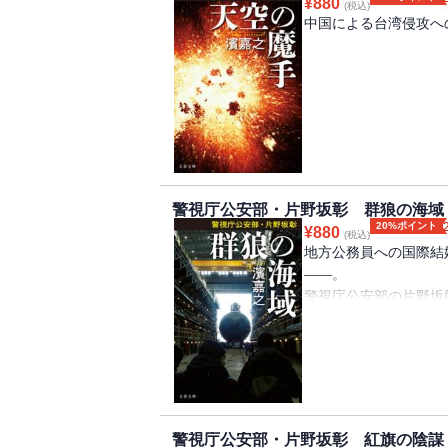
¥
880
(税込)
得て、
中国による台湾侵攻へ
単独捜査を開始した。
激変する国際情勢の中
地方のドローン競技大
坂彰。
欧州、中国、中東で情
彼は中国による台湾侵
大人気国際公安小説シ
持っていた。
警視庁公安部・片野坂彰 群狼の海域
20%ポイント
¥
880
(税込)
一方チームの面々は、
地方公務員への国際結
に集結するが・・・・
――。
警視庁公安部の片野坂
激変する世界情勢のな
日本の防衛情報が盗ま
大人気書き下ろしシリ
世界中に散り情報収集
剥く。やがて片野坂は
大人気書き下ろし公安
警視庁公安部・片野坂彰 紅旗の陰謀