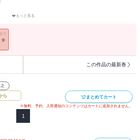
!
牛泥棒のベトナム人が斬殺された。
もっと見る
ャイニーズマフィアの仕切る売春組織に注目。
国政府の企てる陰謀に気付く。
11まで
奪”の全貌が明らかに。
！全
この作品の最新巻
嘉之
から
まとめてカート
※無料、予約、入荷通知のコンテンツはカートに追加されません。
1