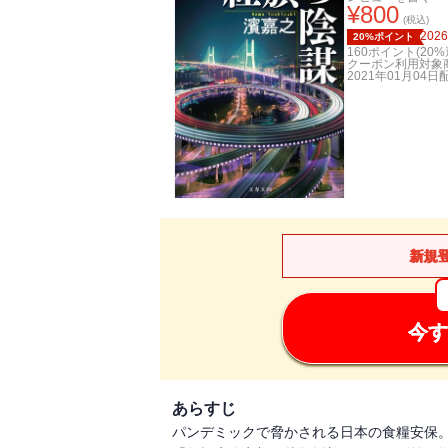
¥
800
(税込)
2026
20%ポイント
160
ポイント(
20
%
クーポン利用対象
2021年01月04日
新規
今す
あらすじ
パンデミックで脅かされる日本の食糧安保