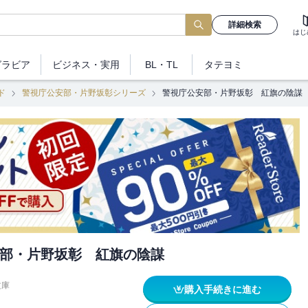
詳細検索
はじ
グラビア
ビジネス
・実用
BL・TL
タテヨミ
ド
警視庁公安部・片野坂彰シリーズ
警視庁公安部・片野坂彰 紅旗の陰謀
部・片野坂彰 紅旗の陰謀
文庫
購入手続きに進む