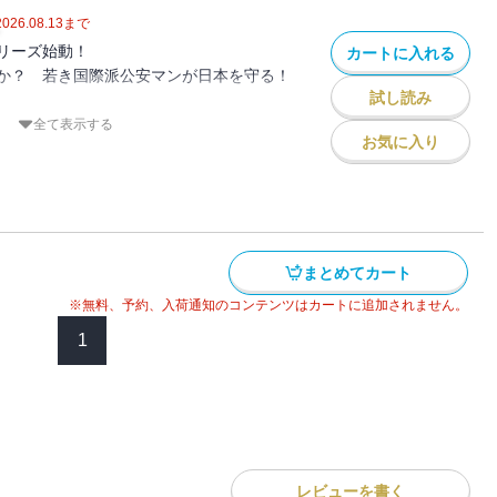
」とは？
2026.08.13
まで
リーズ始動！
カートに入れる
躍する、書下ろし公安シリーズ第二弾！
か？ 若き国際派公安マンが日本を守る！
試し読み
織をつくれ！」。
全て表示する
お気に入り
を受けた、国際派の若きキャリア公安マン
音大出身で三か国語を操る女性捜査官を相
動する。
望む対馬。
まとめてカート
幕は――。
※無料、予約、入荷通知のコンテンツはカートに追加されません。
1
ズに続く、公安小説の最先端！
レビューを書く