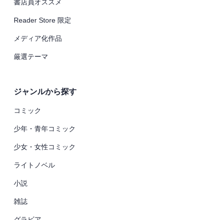
書店員オススメ
Reader Store 限定
メディア化作品
厳選テーマ
ジャンルから探す
コミック
少年・青年コミック
少女・女性コミック
ライトノベル
小説
雑誌
グラビア