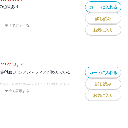
の秘策あり！
カートに入れる
一方、片野坂率いる精鋭チームは、
試し読み
全て表示する
、日本に迫る危機を防ぐべく、
お気に入り
会や新進のゲームソフト会社を訪れた片野
報収集に奔走する。
攻への対抗策として、ある恐るべき構想を
リーズ、第6弾！
2026.08.13
まで
ロシアの急所となる情報を入手すべく欧州
婚斡旋にロシアンマフィアが絡んでいる
カートに入れる
・・。
試し読み
彰率いる精鋭チームがさらに調査すると、
か、日本を守る公安マンたちの活躍を描く
れている危機が判明。
全て表示する
ーズ第５弾！
お気に入り
するメンバーらにロシア－中国連合が牙を
決戦の場を日本海に定め・・・・・・。
シリーズ第4弾！