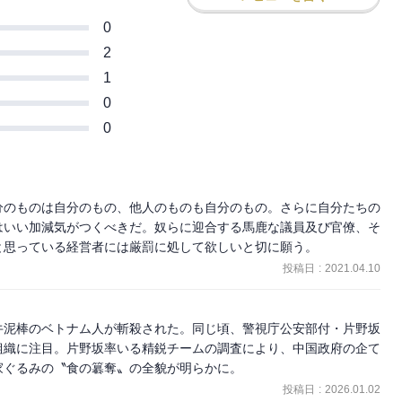
0
2
1
0
0
分のものは自分のもの、他人のものも自分のもの。さらに自分たちの
はいい加減気がつくべきだ。奴らに迎合する馬鹿な議員及び官僚、そ
と思っている経営者には厳罰に処して欲しいと切に願う。
投稿日
:
2021.04.10
牛泥棒のベトナム人が斬殺された。同じ頃、警視庁公安部付・片野坂
組織に注目。片野坂率いる精鋭チームの調査により、中国政府の企て
家ぐるみの〝食の簒奪〟の全貌が明らかに。
投稿日
:
2026.01.02