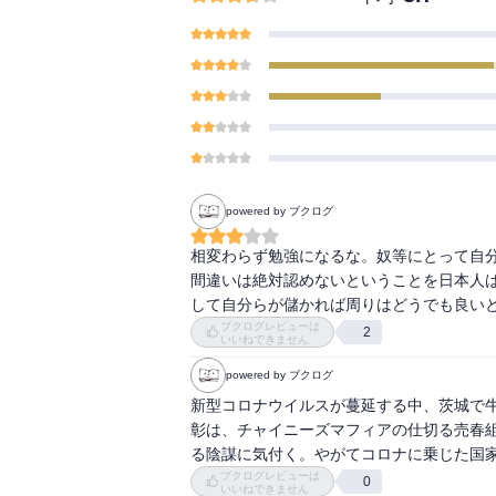
powered by ブクログ
相変わらず勉強になるな。奴等にとって自
間違いは絶対認めないということを日本人
して自分らが儲かれば周りはどうでも良い
ブクログレビューは
2
いいねできません
powered by ブクログ
新型コロナウイルスが蔓延する中、茨城で
彰は、チャイニーズマフィアの仕切る売春
る陰謀に気付く。やがてコロナに乗じた国
ブクログレビューは
0
いいねできません