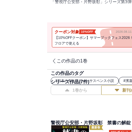
「警視庁公安部・片野坂彰」シリーズ第3弾
新型コロナウイルスが蔓延する中、茨城で
同じ頃、警視庁公安部付・片野坂彰は、チ
片野坂率いる精鋭チームの調査により、中
クーポン対象
10%OFF
2026.08.
やがてコロナに乗じた国家ぐるみの“食の簒
【10%OFFクーポン】サマーブックフェス2026
書き下ろし公安シリーズ第3弾！
フロアで使える
この作品の1巻
この作品のタグ
#
日本のミステリー・サスペンス小説
#
濱
シリーズ作品(
7
件)
1巻から
新刊
警視庁公安部・片野坂彰 禁書の解錠
最新巻