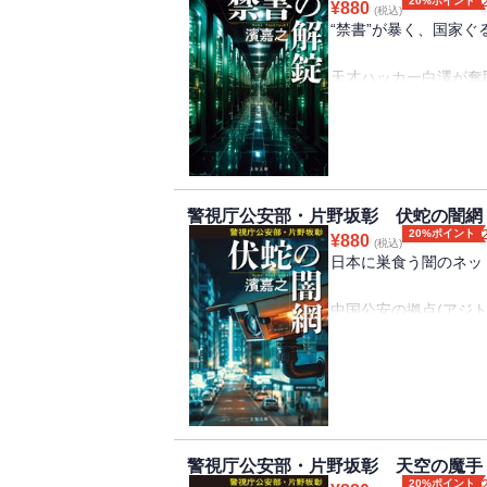
20%ポイント
¥
880
(税込)
“禁書”が暴く、国家ぐ
天才ハッカー白澤が奪
産党のサイバー犯罪と
た。一方、限界を迎え
の拡大を決断。精鋭が
に迫る。公安部シリー
その最前線。
警視庁公安部・片野坂彰 伏蛇の闇網
20%ポイント
¥
880
(税込)
日本に巣食う闇のネッ
中国公安の拠点(アジト
片野坂彰は、中国公安
脅迫、
警視庁公安部・片野坂彰 天空の魔手
またマフィアと連携し
20%ポイント