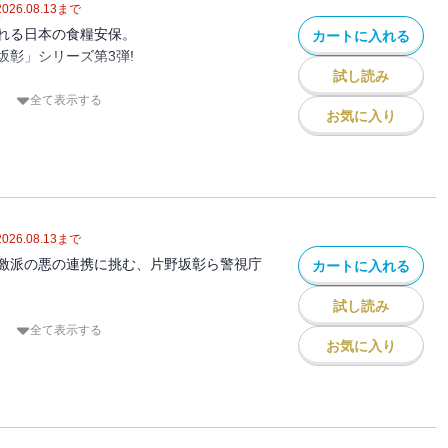
2026.08.13
まで
!!
れる日本の食糧安保。
カートに入れる
合vs. 警視庁公安部
坂彰」シリーズ第3弾!
リーズ第4弾！
試し読み
蔓延する中、茨城で牛泥棒のベトナム人が
全て表示する
お気に入り
リーズ累計126万部
付・片野坂彰は、チャイニーズマフィアの
望＞シリーズ全12作
。
ムの調査により、中国政府の企てる陰謀に
坂彰＞シリーズ近刊
国家ぐるみの“食の簒奪”の全貌が明らか
2026.08.13
まで
激派の悪の連携に挑む、片野坂彰ら警視庁
カートに入れる
ズ第3弾！
試し読み
全て表示する
お気に入り
で、日本人男女の誘拐事件が発生！
省職員だった。
坂彰率いる精鋭チームの捜査から、中東・
べき悪の連携が浮かび上がる。
れる陰謀が明らかに！