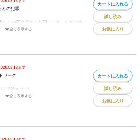
2026.08.13
まで
カートに入れる
るみの犯罪
試し読み
取した中国企業の未公開データ。それは共
地方政府の腐敗を暴く現代の“禁書”だっ
お気に入り
全て表示する
た５人体制を刷新するため、片野坂は組織
集う新チームが、世界を欺く偽情報の源流
ズでしか読めないインテリジェンス戦争、
2026.08.13
まで
トワーク
カートに入れる
試し読み
)を壊滅させよ!
全て表示する
お気に入り
が京都に置く「海外派出所」が在日同胞を
て大規模詐欺に関与しているという情報を
2026.08.13
まで