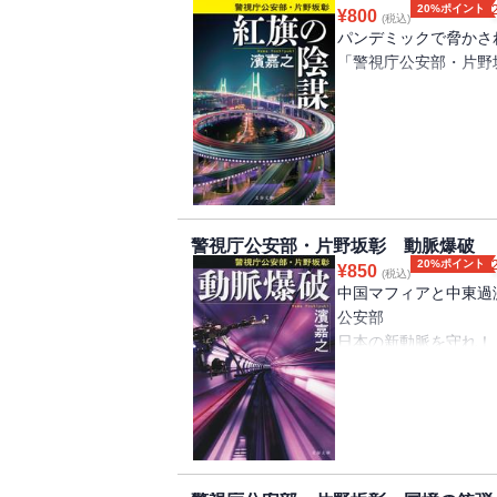
日本の防衛線を守れ！
20%ポイント
¥
800
(税込)
令和の“日本海海戦”勃発
パンデミックで脅かさ
膨張するロシア・中国連
「警視庁公安部・片野
書き下ろし 大人気シ
新型コロナウイルスが
文春文庫 濱嘉之の本
斬殺された。
大好評！「公安部」シ
同じ頃、警視庁公安部
＜警視庁公安部・青山
仕切る売春組織に注目
片野坂率いる精鋭チー
＜警視庁公安部・片野
気付く。
警視庁公安部・片野坂彰 動脈爆破
『国境の銃弾』
やがてコロナに乗じた
20%ポイント
¥
850
『動脈爆破』
(税込)
に。
中国マフィアと中東過
『紅旗の陰謀』
書き下ろし公安シリー
公安部
日本の新動脈を守れ！
世界遺産カッパドキア
しかも一人は現役外務
警視庁公安部付・片野
中国・韓国を結ぶ恐る
そして国家を危機に陥