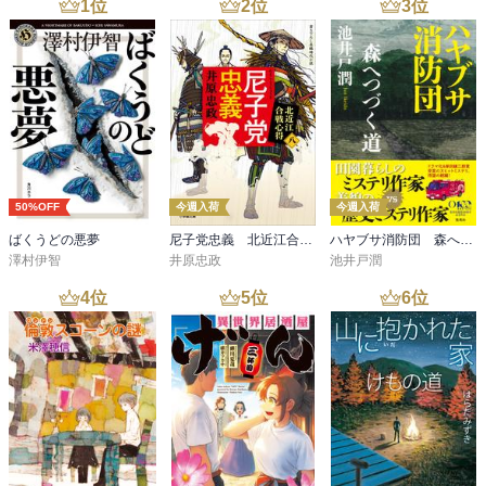
1
位
2
位
3
位
50%OFF
今週入荷
今週入荷
ばくうどの悪夢
尼子党忠義 北近江合戦心得〈八〉
ハヤブサ消防団 森へつづく道
澤村伊智
井原忠政
池井戸潤
4
位
5
位
6
位