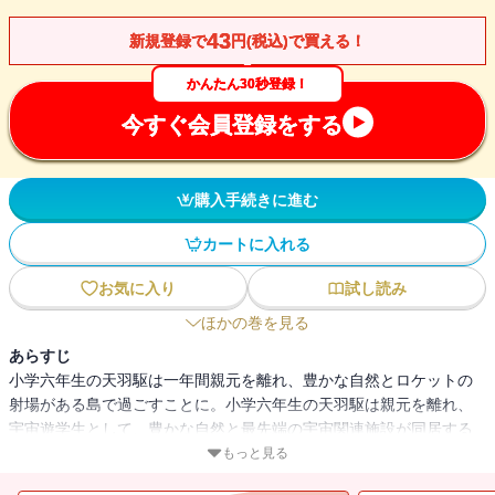
43
新規登録で
円(税込)で買える！
かんたん30秒登録！
今すぐ会員登録をする
購入手続きに進む
カートに入れる
お気に入り
試し読み
ほかの巻を見る
あらすじ
小学六年生の天羽駆は一年間親元を離れ、豊かな自然とロケットの
射場がある島で過ごすことに。小学六年生の天羽駆は親元を離れ、
宇宙遊学生として、豊かな自然と最先端の宇宙関連施設が同居する
多根島で一年を過ごすことになる。同じく宇宙遊学生の周太、萌奈
もっと見る
美、島の同級生希実と宇宙探検隊を結成した駆は、日本宇宙機関職