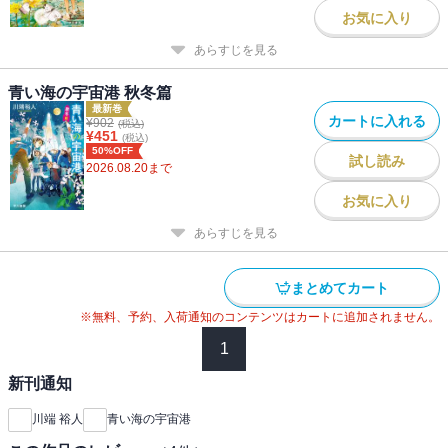
お気に入り
あらすじを見る
青い海の宇宙港 秋冬篇
最新巻
カートに入れる
¥
902
(税込)
¥
451
(税込)
50%OFF
試し読み
2026.08.20
まで
お気に入り
あらすじを見る
まとめてカート
※無料、予約、入荷通知のコンテンツはカートに追加されません。
1
新刊通知
川端 裕人
青い海の宇宙港