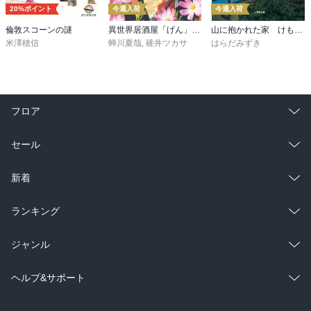
20%ポイント
今週入荷
今週入荷
倫敦スコーンの謎
異世界居酒屋「げん」三杯目
山に抱かれた家 けもの道
米澤穂信
蝉川夏哉
,
碓井ツカサ
はらだみずき
フロア
総合
コミック
セール
ラノベ
小説
総合
コミック
新着
雑誌・グラビア
ビジネス・実用
ラノベ
小説
総合
コミック
ランキング
BL・TL
雑誌・グラビア
ビジネス・実用
ラノベ
小説
総合
コミック
ジャンル
BL・TL
雑誌・グラビア
ビジネス・実用
ラノベ
小説
コミック
男性コミック
ヘルプ&サポート
BL・TL
雑誌・グラビア
ビジネス・実用
女性コミック
コミック誌
初めての方へ
ヘルプ