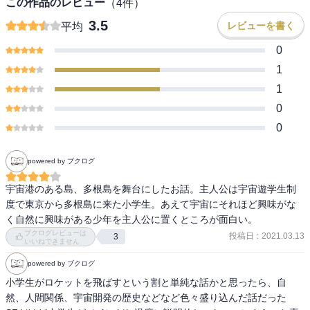
この作品のレビュー
（
4
件）
3.5
レビューを書く
平均
0
1
1
0
0
powered by ブクログ
宇宙港のある島、多根島を舞台にしたお話。主人公は宇宙遊学生制
度で東京から多根島に来た小学生。あえて宇宙にそれほど興味がな
く自然に興味がある少年を主人公に置くところが面白い。
ブクログレビューは
投稿日
:
2021.03.13
3
いいねできません
powered by ブクログ
小学生がロケットを飛ばすという割と単純な話かと思ったら、自
然、人間関係、宇宙開発の歴史などなど色々盛り込んだ話だった
