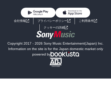
BL・TL
雑誌・グラビア
ビジネス・実用
女性コミック
コミック誌
初めての方へ
ヘルプ
BL・TL
ライトノベル
男子向けラノベ
よくあるご質問
お問い合わせ
会社情報
プライバシーポリシー
ご利用条件
女子向けラノベ
小説
利用規約
クッキーの詳細
国内小説
海外小説
Copyright 2017 - 2026 Sony Music Entertainment(Japan) Inc.
ミステリー
SF
Information on the site is for the Japan domestic market only
powered by
歴史・時代小説
文学
雑誌
グラビア写真集
ボーイズラブ
ティーンズラブ
人文・思想・歴史
社会・政治・法律
ビジネス・経済
サイエンス・テクノロジー