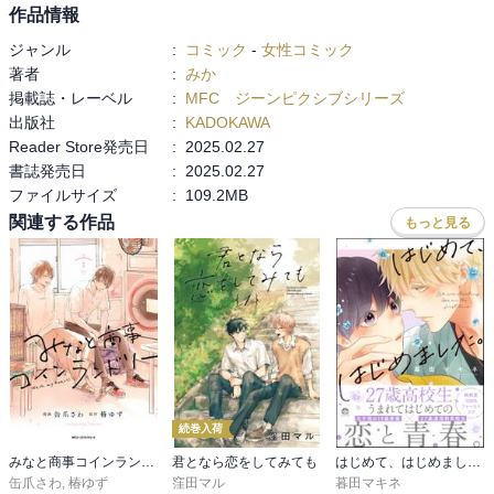
作品情報
ジャンル
:
コミック
-
女性コミック
著者
:
みか
掲載誌・レーベル
:
MFC ジーンピクシブシリーズ
出版社
:
KADOKAWA
Reader Store発売日
:
2025.02.27
書誌発売日
:
2025.02.27
ファイルサイズ
:
109.2MB
関連する作品
もっと見る
続巻入荷
みなと商事コインランドリー
君となら恋をしてみても
はじめて、はじめました。
缶爪さわ
,
椿ゆず
窪田マル
暮田マキネ