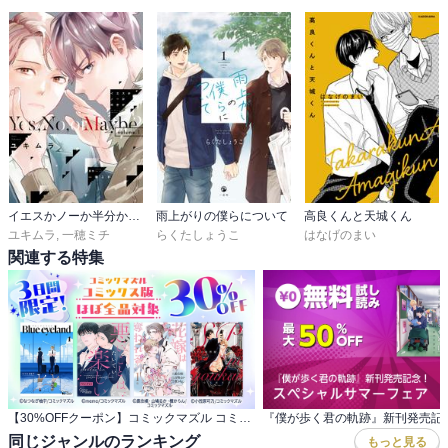
イエスかノーか半分か《コミック版》
雨上がりの僕らについて
高良くんと天城くん
ユキムラ
,
一穂ミチ
らくたしょうこ
はなげのまい
関連する特集
【30%OFFクーポン】コミックマズル コミックス版 全品対象 3日間限定！
同じジャンルのランキング
もっと見る