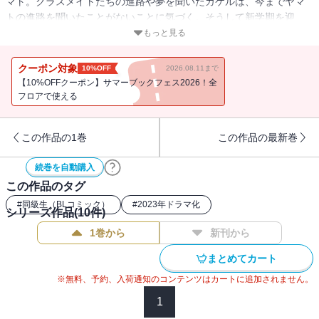
マト。クラスメイトたちの進路や夢を聞いたカケルは、今までヤマ
トの進路を聞いたことがないことに気づく。そうして新学期を迎
え、高校３年生になったカケルとヤマトに新たな試練がふりかかっ
もっと見る
てきて・・・！？芽吹いた想いが花開き、君の心に届く青春ボーイ
ズストーリー第9巻!!
クーポン対象
10%OFF
2026.08.11まで
【10%OFFクーポン】サマーブックフェス2026！全
フロアで使える
この作品の1巻
この作品の最新巻
続巻を自動購入
この作品のタグ
#
同級生（BLコミック）
#
2023年ドラマ化
シリーズ作品(
10
件)
1巻から
新刊から
まとめてカート
※無料、予約、入荷通知のコンテンツはカートに追加されません。
1