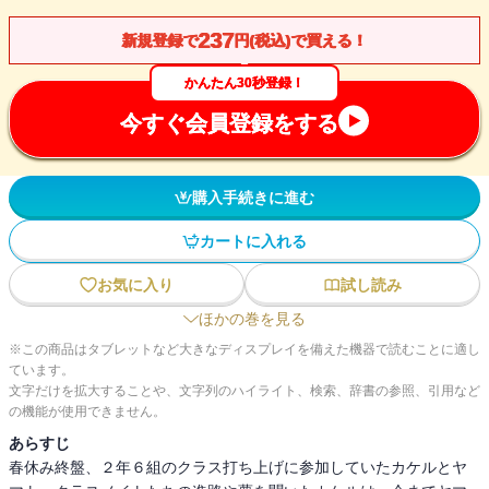
237
新規登録で
円(税込)で買える！
かんたん30秒登録！
今すぐ会員登録をする
購入手続きに進む
カートに入れる
お気に入り
試し読み
ほかの巻を見る
※この商品はタブレットなど大きなディスプレイを備えた機器で読むことに適し
ています。
文字だけを拡大することや、文字列のハイライト、検索、辞書の参照、引用など
の機能が使用できません。
あらすじ
春休み終盤、２年６組のクラス打ち上げに参加していたカケルとヤ