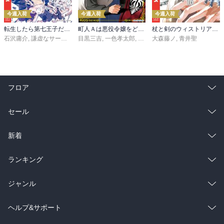
今週入荷
今週入荷
今週入荷
転生したら第七王子だったので、気ままに魔術を極めます（２４）
町人Ａは悪役令嬢をどうしても救いたい ～どぶと空と氷の姫君～１０【電子書店共通特典イラスト付】
杖と剣のウィストリア（１６）
石沢庸介
,
謙虚なサークル
,
メル。
目黒三吉
,
一色孝太郎
,
Parum
大森藤ノ
,
青井聖
フロア
総合
コミック
セール
ラノベ
小説
総合
コミック
新着
雑誌・グラビア
ビジネス・実用
ラノベ
小説
総合
コミック
ランキング
BL・TL
雑誌・グラビア
ビジネス・実用
ラノベ
小説
総合
コミック
ジャンル
BL・TL
雑誌・グラビア
ビジネス・実用
ラノベ
小説
コミック
男性コミック
ヘルプ&サポート