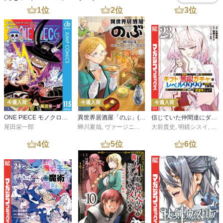
1
位
2
位
3
位
今週入荷
今週入荷
今週入荷
ONE PIECE モノクロ版 115
異世界居酒屋「のぶ」(22)
信じていた仲間達にダンジョン奥地で殺されかけたがギフト『無限ガチャ』でレベル９９９９の仲間達を手に入れて元パーティーメンバーと世界に復讐＆『ざまぁ！』します！（２３）
尾田栄一郎
蝉川夏哉
,
ヴァージニア二等兵
大前貴史
,
転
,
明鏡シスイ
,
ｔｅ
4
位
5
位
6
位