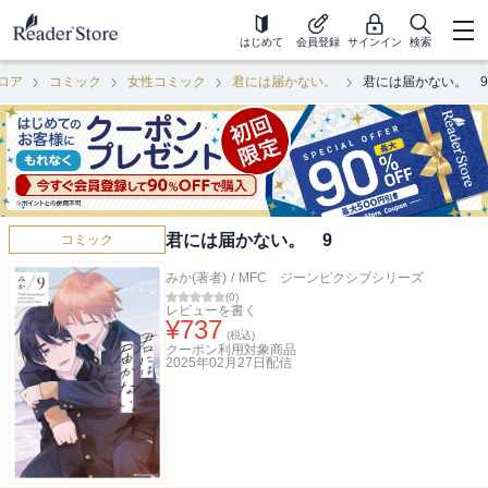
はじめて
会員登録
サインイン
検索
ロア
コミック
女性コミック
君には届かない。
君には届かない。 9
君には届かない。 9
コミック
みか(著者)
/
MFC ジーンピクシブシリーズ
(
0
)
レビューを書く
¥
737
(税込)
クーポン利用対象商品
2025年02月27日
配信