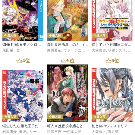
今週入荷
今週入荷
今週入荷
ONE PIECE モノクロ版 115
異世界居酒屋「のぶ」(22)
信じていた仲間達にダンジョン奥地で殺されかけたがギフト『無限ガチャ』でレベル９９９９の仲間達を手に入れて元パーティーメンバーと世界に復讐＆『ざまぁ！』します！（２３）
尾田栄一郎
蝉川夏哉
,
ヴァージニア二等兵
大前貴史
,
転
,
明鏡シスイ
,
ｔｅ
4
位
5
位
6
位
今週入荷
今週入荷
今週入荷
転生したら第七王子だったので、気ままに魔術を極めます（２４）
町人Ａは悪役令嬢をどうしても救いたい ～どぶと空と氷の姫君～１０【電子書店共通特典イラスト付】
杖と剣のウィストリア（１６）
石沢庸介
,
謙虚なサークル
,
メル。
目黒三吉
,
一色孝太郎
,
Parum
大森藤ノ
,
青井聖