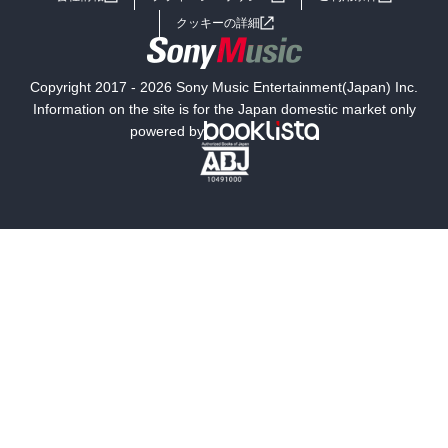
女子向けラノベ
小説
利用規約
クッキーの詳細
国内小説
海外小説
Copyright 2017 - 2026 Sony Music Entertainment(Japan) Inc.
ミステリー
SF
Information on the site is for the Japan domestic market only
powered by
歴史・時代小説
文学
雑誌
グラビア写真集
ボーイズラブ
ティーンズラブ
人文・思想・歴史
社会・政治・法律
ビジネス・経済
サイエンス・テクノロジー
コンピュータ・情報
くらし・家庭
料理・酒
ファッション・美容・ダイエット