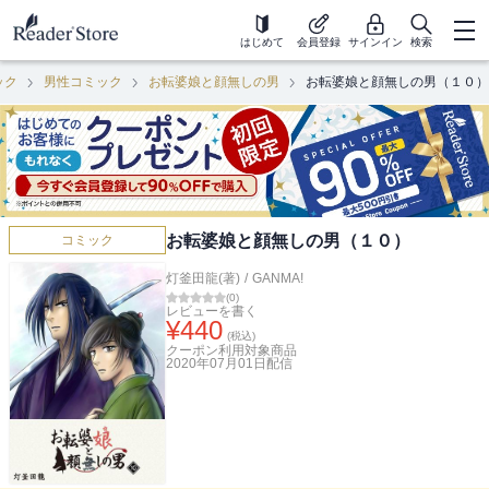
はじめて
会員登録
サインイン
検索
ック
男性コミック
お転婆娘と顔無しの男
お転婆娘と顔無しの男（１０）
お転婆娘と顔無しの男（１０）
コミック
灯釜田龍(著)
/
GANMA!
(
0
)
レビューを書く
¥
440
(税込)
クーポン利用対象商品
2020年07月01日
配信