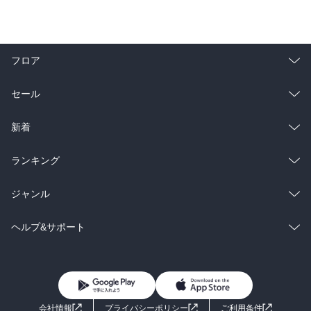
フロア
総合
コミック
セール
ラノベ
小説
総合
コミック
新着
雑誌・グラビア
ビジネス・実用
ラノベ
小説
総合
コミック
ランキング
BL・TL
雑誌・グラビア
ビジネス・実用
ラノベ
小説
総合
コミック
ジャンル
BL・TL
雑誌・グラビア
ビジネス・実用
ラノベ
小説
コミック
男性コミック
ヘルプ&サポート
BL・TL
雑誌・グラビア
ビジネス・実用
女性コミック
コミック誌
初めての方へ
ヘルプ
BL・TL
ライトノベル
男子向けラノベ
よくあるご質問
お問い合わせ
会社情報
プライバシーポリシー
ご利用条件