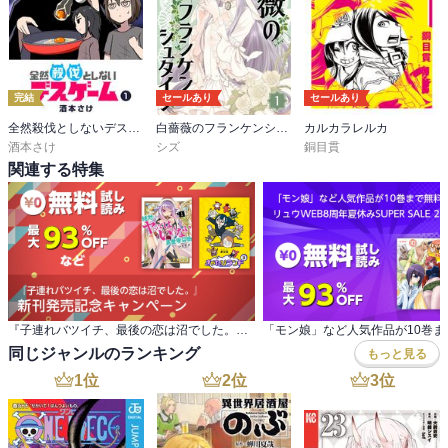
完結
セールあり
セールあり
全然殺伐としないデスゲーム
白薔薇のフランケンシュタイン
カルカラレルカ
酒本さけ
シズ
銅目貫
関連する特集
『子連れバツイチ、最後の恋は沼でした。』 新刊発売記念キャンペーン
同じジャンルのランキング
もっと見る
1
位
2
位
3
位