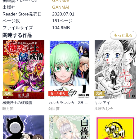
掲載誌・レーベル
:
GANMA!
出版社
:
GANMA!
Reader Store発売日
:
2020.07.01
ページ数
:
181ページ
ファイルサイズ
:
104.9MB
関連する作品
もっと見る
完結
セールあり
完結
極楽浄土の破戒僧
カルカラレルカ SR-H Prosperity
キル アイ
睦月間
銅目貫
江唯みじ子