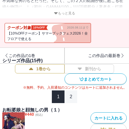
不気味な男のもとだった。そして、この２人の結婚が後に起こる壮
絶な物語に...！（初出：GANMA!100～111話掲載分 / 著者名：灯釜
田龍）
もっと見る
クーポン対象
10%OFF
2026.08.11まで
【10%OFFクーポン】サマーブックフェス2026！全
フロアで使える
この作品の1巻
この作品の最新巻
シリーズ作品(
15
件)
1巻から
新刊から
まとめてカート
※無料、予約、入荷通知のコンテンツはカートに追加されません。
1
2
お転婆娘と顔無しの男（１）
¥
440
(税込)
カートに入れる