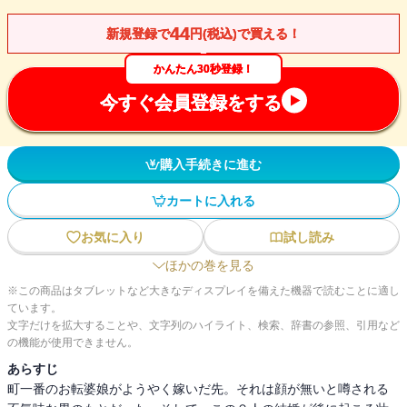
44
新規登録で
円(税込)で買える！
かんたん30秒登録！
今すぐ会員登録をする
購入手続きに進む
カートに入れる
お気に入り
試し読み
ほかの巻を見る
※この商品はタブレットなど大きなディスプレイを備えた機器で読むことに適し
ています。
文字だけを拡大することや、文字列のハイライト、検索、辞書の参照、引用など
の機能が使用できません。
あらすじ
町一番のお転婆娘がようやく嫁いだ先。それは顔が無いと噂される