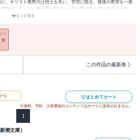
前に、キリスト教勢力は領土を失い、苦境に陥る。最後の希望を一身
ン四世は、テンプル騎士団や聖ヨハネ騎士団の力を借りて総力を結
ディンとの全面対決を迎えるのだった。
もっと見る
11まで
！全
この作品の最新巻
から
まとめてカート
※無料、予約、入荷通知のコンテンツはカートに追加されません。
1
（新潮文庫）