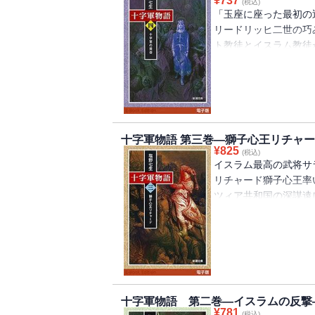
¥
737
(税込)
「玉座に座った最初の
リードリッヒ二世の巧
ト教徒とイスラム教徒
きせず、現代では「聖
いた二度の遠征は惨憺
の真の勝者は誰なのか
四巻として分冊。
十字軍物語 第三巻―獅子心王リチャ
¥
825
(税込)
イスラム最高の武将サ
リチャード獅子心王率
ツィア共和国の深謀遠
を煮やしたカトリック
掟破りの第五次十字軍
に、物語はハイライト
巻として分冊。
十字軍物語 第二巻―イスラムの反撃
¥
781
(税込)