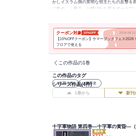
かしイスラム側の英明な領主たちの反撃を
に集め、「癩王」と呼ばれた若きボードワ
集。「聖戦」を唱えるイスラムの英雄サラ
クーポン対象
10%OFF
2026.08.
【10%OFFクーポン】サマーブックフェス2026
フロアで使える
この作品の1巻
この作品のタグ
#
塩野七生
#
世界史
シリーズ作品(
4
件)
1巻から
新刊
十字軍物語 第四巻―十字軍の黄昏―
最終巻