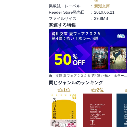
掲載誌・レーベル
:
新潮文庫
Reader Store発売日
:
2019.06.21
ファイルサイズ
:
29.8MB
関連する特集
角川文庫 夏フェア２０２６ 第4弾：怖い！ホラ
同じジャンルのランキング
1
位
2
位