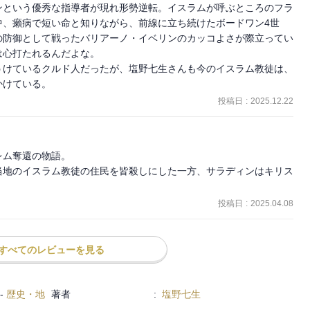
ンという優秀な指導者が現れ形勢逆転。イスラムが呼ぶところのフラ
中、癩病で短い命と知りながら、前線に立ち続けたボードワン4世
の防御として戦ったバリアーノ・イベリンのカッコよさが際立ってい
心打たれるんだよな。

うけているクルド人だったが、塩野七生さんも今のイスラム教徒は、
かけている。
投稿日
:
2025.12.22
ム奪還の物語。

当地のイスラム教徒の住民を皆殺しにした一方、サラディンはキリス
投稿日
:
2025.04.08
すべてのレビューを見る
-
歴史・地
著者
:
塩野七生