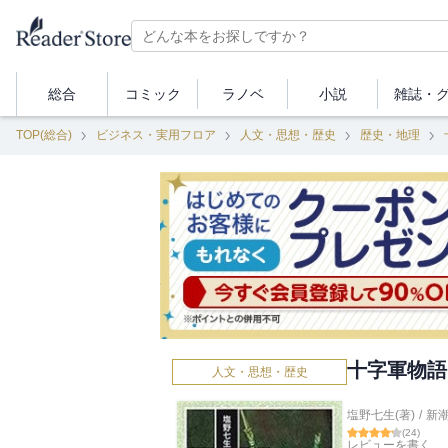
総合
コミック
ラノベ
小説
雑誌・
TOP(総合)
ビジネス・実用フロア
人文・思想・歴史
歴史・地理
十字軍物語
人文・思想・歴史
塩野七生(著)
/
新
(
24
)
レビューを書く