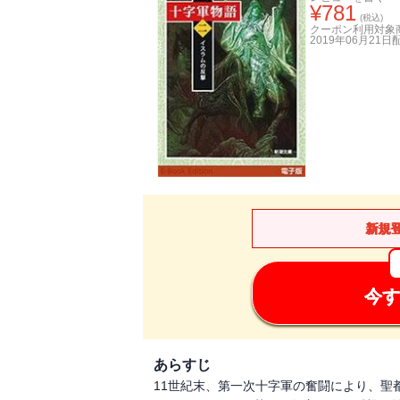
¥
781
(税込)
クーポン利用対象
2019年06月21日
新規
今す
あらすじ
11世紀末、第一次十字軍の奮闘により、聖