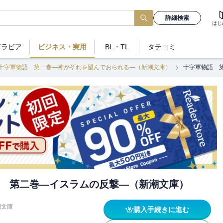
詳細検索
はじ
グラビア
ビジネス
・実用
BL・TL
タテヨミ
十字軍物語 第一巻―神がそれを望んでおられる―（新潮文庫）
十字軍物語 
 第二巻―イスラムの反撃―（新潮文庫）
潮文庫
購入手続きに進む