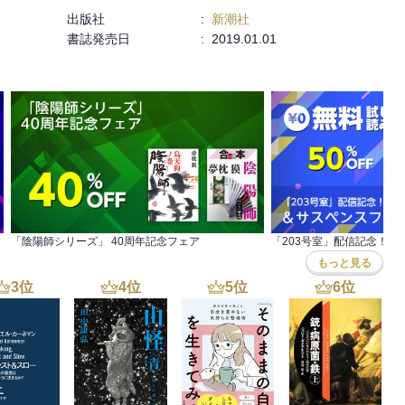
出版社
:
新潮社
書誌発売日
:
2019.01.01
ー小説
「陰陽師シリーズ」 40周年記念フェア
もっと見る
3
位
4
位
5
位
6
位