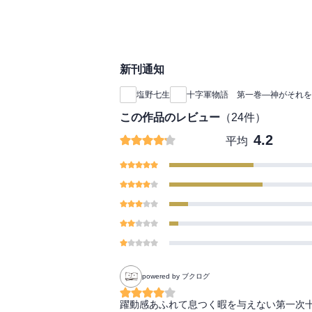
新刊通知
塩野七生
十字軍物語 第一巻―神がそれを
この作品のレビュー
（
24
件）
4.2
平均
powered by ブクログ
躍動感あふれて息つく暇を与えない第一次