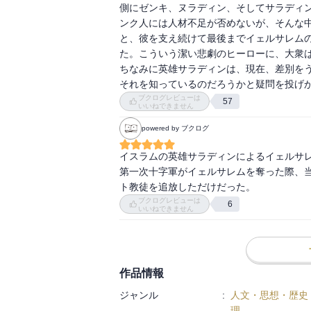
側にゼンキ、ヌラディン、そしてサラディ
ンク人には人材不足が否めないが、そんな
と、彼を支え続けて最後までイェルサレム
た。こういう潔い悲劇のヒーローに、大衆は
ちなみに英雄サラディンは、現在、差別を
それを知っているのだろうかと疑問を投げ
ブクログレビューは
57
いいねできません
powered by ブクログ
イスラムの英雄サラディンによるイェルサレ
第一次十字軍がイェルサレムを奪った際、
ト教徒を追放しただけだった。
ブクログレビューは
6
いいねできません
作品情報
ジャンル
:
人文・思想・歴史
理