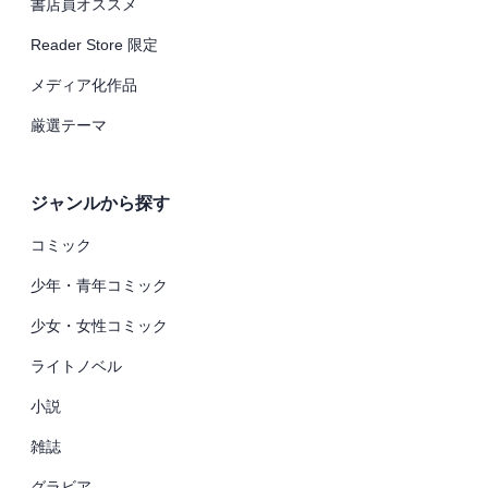
書店員オススメ
Reader Store 限定
メディア化作品
厳選テーマ
ジャンルから探す
コミック
少年・青年コミック
少女・女性コミック
ライトノベル
小説
雑誌
グラビア