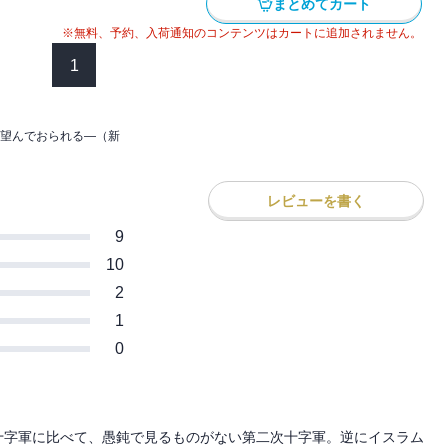
まとめてカート
※無料、予約、入荷通知のコンテンツはカートに追加されません。
1
望んでおられる―（新
レビューを書く
9
10
2
1
0
十字軍に比べて、愚鈍で見るものがない第二次十字軍。逆にイスラム