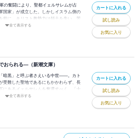
字軍の奮闘により、聖都イェルサレムが占
カートに入れる
軍国家」が成立した。しかしイスラム側の
を前に、キリスト教勢力は領土を失い、苦
試し読み
を一身に集め、「癩王」と呼ばれた若きボ
全て表示する
プル騎士団や聖ヨハネ騎士団の力を借りて
お気に入り
を唱えるイスラムの英雄サラディンとの全
た。
でおられる―（新潮文庫）
「暗黒」と呼ぶ者さえいる中世――。カト
カートに入れる
が受難した聖地であるにもかかわらず、長
下にあるイェルサレムを奪還すべく、「十
試し読み
。これに呼応した七人の諸侯たちは、それ
全て表示する
に激しく対立しながら異国の地を進むのだ
お気に入り
件、現代まで残響とどろく真相に迫る、歴