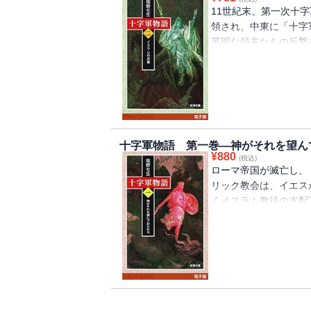
11世紀末、第一次十
領され、中東に「十字
英明な領主たちの反撃
境に陥る。最後の希望
ードワン四世は、テン
総力を結集。「聖戦」
面対決を迎えるのだっ
十字軍物語 第一巻―神がそれを望ん
¥
880
(税込)
ローマ帝国が滅亡し、
リック教会は、イエス
くイスラム教徒の支配
字軍」結成を提唱する
ぞれの思惑を抱え、時
が……。中世最大の事
史大作の開幕。