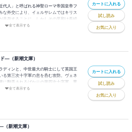
カートに入れる
近代人」と呼ばれる神聖ローマ帝国皇帝フ
みな外交により、イェルサレムではキリス
試し読み
が共存することに。しかしその平和は長続
人」と崇められるフランス王ルイ九世が率
全て表示する
お気に入り
たる結末を迎え……。「神が望んだ戦争」
――。『十字軍物語3』を文庫第三巻、第
ード―（新潮文庫）
ラディンと、中世最大の騎士にして英国王
カートに入れる
いる第三次十字軍の息を呑む攻防。ヴェネ
慮に翻弄されるばかりの第四次十字軍。業
試し読み
教会自身が武器を手にして指揮を執った、
全て表示する
――。知略の渦巻く中世地中海世界を舞台
お気に入り
へ。『十字軍物語3』を文庫第三巻、第四
―（新潮文庫）