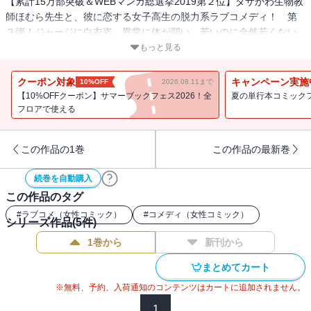
【累計15万部突破＆WEBマンガ総選挙2019第２位】ダサかわ生物教
師ほむら先生と、彼に恋する女子高生の脱力系ラブコメディ！ 第
３弾！ジャージに白衣姿、異常に体が弱い、若いのに全然若くない
生物教師ほむら先生。そんな、"たぶんモテない"ほむら先生のことが
もっと見る
好きすぎる女子高生・蓮見さん。担任と生徒という関係性のまま、
付かず離れずな２人の距離。ほむら先生を想う気持ちを募らせる蓮
クーポン対象
キャンペーン実施
10%OFF
2026.08.11まで
見さんと、そんな彼女に想いを寄せるクラスメイトの早苗くん。そ
【10%OFFクーポン】サマーブックフェス2026！全
夏の単行本コミック
れぞれがそれぞれの想いを胸に、二度目の文化祭、そして修学旅行
フロアで使える
へ。甘く切なく、かけがえのない時間が過ぎていく――。ツイッタ
ーで爆発的な人気を集めるエピソードに加えて、単行本でしか読め
この作品の1巻
この作品の最新巻
ない特別な描き下ろし長編エピソードを60P以上収録。【電子特典：
描き下ろしマンガ付き】
続巻を自動購入
この作品のタグ
#
ラブコメ（女性コミック）
#
コメディ（女性コミック）
シリーズ作品(
5
件)
1巻から
新刊から
まとめてカート
※無料、予約、入荷通知のコンテンツはカートに追加されません。
1