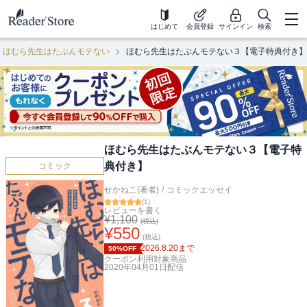
はじめて
会員登録
サインイン
検索
ほむら先生はたぶんモテない
ほむら先生はたぶんモテない３【電子特典付き】
ほむら先生はたぶんモテない３【電子特
典付き】
コミック
せかねこ(著者)
/
コミックエッセイ
(
1
)
レビューを書く
¥
1,100
(税込)
¥
550
(税込)
2026.8.20
まで
50%OFF
クーポン利用対象商品
2020年04月01日
配信