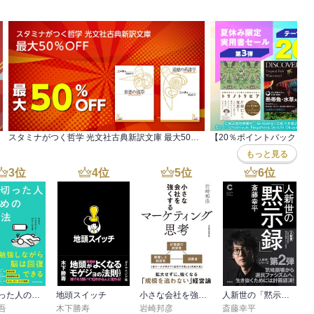
スタミナがつく哲学 光文社古典新訳文庫 最大50％OFF
もっと見る
3
位
4
位
5
位
6
位
疲れ切った人のための勉強法
地頭スイッチ
小さな会社を強くするマーケティング思考
人新世の「黙示録」（集英社シリーズ・コモン）
吾
木下勝寿
岩崎邦彦
斎藤幸平