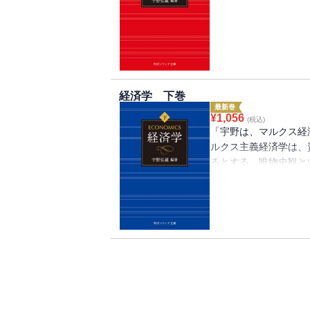
済学を構築する試みだ
ム・スミス、デービッ
継承したカール・マル
にして資本主義の内在的論
科学）である、という
より）日本の代表的マ
経済学 下巻
の『資本論』を批判的
最新巻
離した。その上で経済
¥
1,056
(税込)
段階に分けて独自の経
「宇野は、マルクス経
えた（宇野学派）。宇
ルクス主義経済学は、
大学の教養課程におけ
るとする、唯物史観と
である。数多の経済学
済学を構築する試みだ
は1956年3月（上巻
ム・スミス、デービッ
作品を復刊し、図表を
継承したカール・マル
にして資本主義の内在的論
科学）である、という
より）我々を取り巻く
るべく発展してきた。
解には必須の宇野理論
で解説された原理論、