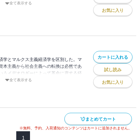
。これに対してマルクス経済学は、アダ
全て表示する
ド・リカードら、古典派経済学を批判的に
お気に入り
クスが、『資本論』で展開した理論を基礎
理をとらえる体系知（Wissenschaft、
のが宇野の主張だ。」――佐藤優氏（解説
ルクス経済学者宇野弘蔵。宇野はマルクス
に読み込み、その理論とイデオロギーを分
学の研究を原理論、段階論、現状分析の3
カートに入れる
済学を構築し、その理論は大きな影響を与
済学とマルクス主義経済学を区別した。マ
野弘蔵が宇野派を代表する研究者と共に、
資本主義から社会主義への転換は必然であ
試し読み
る経済学の入門書としてまとめたのが本書
いうイデオロギーによって革命に資する経
徒を導いたロングセラーを復刊！ ※本書
。これに対してマルクス経済学は、アダ
全て表示する
お気に入り
）、4月（下巻）に角川全書から刊行された
ド・リカードら、古典派経済学を批判的に
再作成し、解説を加えたものです。
クスが、『資本論』で展開した理論を基礎
理をとらえる体系知（Wissenschaft、
のが宇野の主張だ。」――佐藤優氏（解説
資本主義社会。経済学はその構造を解明す
まとめてカート
経済学の基礎だけでなく、、資本主義の理
をも学べる不朽の入門書。下巻では、上巻
※無料、予約、入荷通知のコンテンツはカートに追加されません。
段階論と経済学説史を踏まえ、マルクスの
1