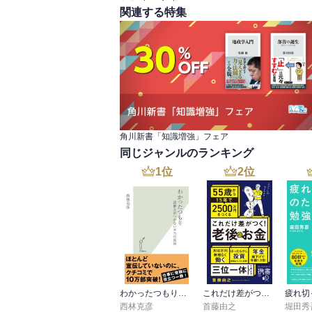
関連する特集
角川新書「知識増強」フェア
同じジャンルのランキング
1
位
2
位
わかったつもり～読解力がつかない本当の原因～
これだけ差がつく！老後のお金 55歳から15年で2500万円をつくる
西林克彦
首藤由之
堀田秀