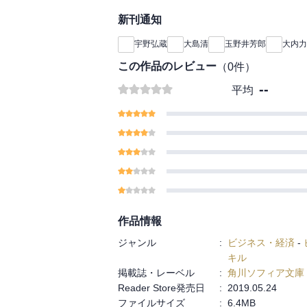
経済学の解説から入り
新刊通知
る。※本書は1956年
刊行された作品を復刊
宇野弘蔵
大島清
玉野井芳郎
大内力
す。底本には1967年
この作品のレビュー
（
0
件）
--
平均
作品情報
ジャンル
:
ビジネス・経済
-
キル
掲載誌・レーベル
:
角川ソフィア文庫
Reader Store発売日
:
2019.05.24
ファイルサイズ
:
6.4MB