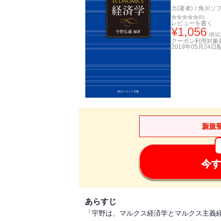
力(著者)
/
角川ソ
(
0
)
レビューを書く
¥
1,056
(税込
クーポン利用対象
2019年05月24日
新規
今す
あらすじ
「宇野は、マルクス経済学とマルクス主義