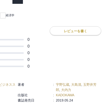
、現状分析となる日本経済論が展開され
3月（上巻）、4月（下巻）に角川全書から
し、図表を再作成し、解説を加えたもので
経済学
の第18版を使用しました。
レビューを書く
0
0
0
0
0
ビジネスス
著者
:
宇野弘蔵
,
大島清
,
玉野井芳
郎
,
大内力
出版社
:
KADOKAWA
書誌発売日
:
2019.05.24