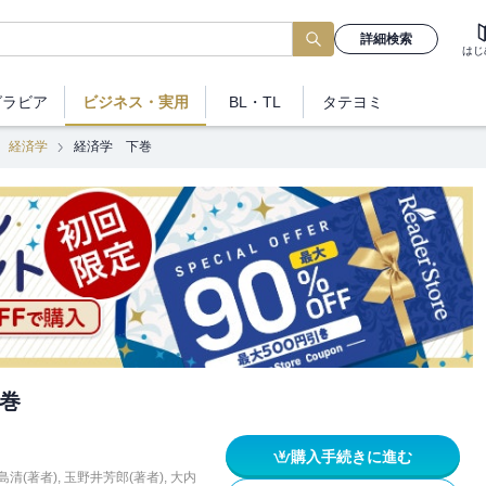
詳細検索
はじ
グラビア
ビジネス
・実用
BL・TL
タテヨミ
経済学
経済学 下巻
巻
購入手続きに進む
島清(著者)
,
玉野井芳郎(著者)
,
大内