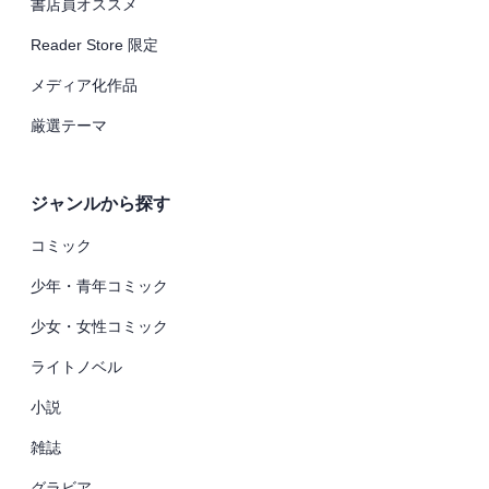
書店員オススメ
Reader Store 限定
メディア化作品
厳選テーマ
ジャンルから探す
コミック
少年・青年コミック
少女・女性コミック
ライトノベル
小説
雑誌
グラビア