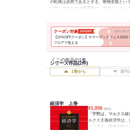
の転換は必然であるとする、唯物史観とい
に対してマルクス経済学は、アダム・スミ
ル・マルクスが、『資本論』で展開した理
（Wissenschaft、科学）である、と
義社会。経済学はその構造を解明するべく
クーポン対象
10%OFF
2026.08.
の宇野理論をも学べる不朽の入門書。下巻
【10%OFFクーポン】サマーブックフェス2026
クスの経済学の解説から入り、現状分析とな
フロアで使える
（下巻）に角川全書から刊行された作品を復
の第18版を使用しました。
この作品の1巻
シリーズ作品(
2
件)
1巻から
新刊
経済学 上巻
¥
1,056
(税込)
「宇野は、マルクス経
ルクス主義経済学は、
るとする、唯物史観と