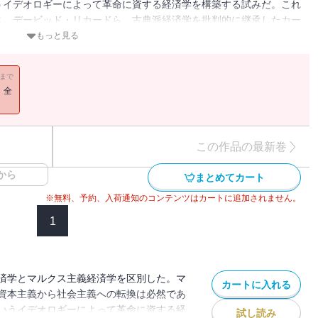
うイデオロギーによって革命に資する経済学を構築する試みだ。これ
ス、デービッド・リカードら、古典派経済学を批判的に継承したカー
論を基礎にして資本主義の内在的論理をとらえる体系知
もっと見る
いうのが宇野の主張だ。」――佐藤優氏（解説より）我々を取り巻く資本主
発展してきた。経済学の基礎だけでなく、、資本主義の理解には必須
11まで
では、上巻で解説された原理論、段階論と経済学説史を踏まえ、マル
！全
る日本経済論が展開される。※本書は1956年3月（上巻）、4月
刊し、図表を再作成し、解説を加えたものです。底本には1967年
この作品の最新巻
から
まとめてカート
※無料、予約、入荷通知のコンテンツはカートに追加されません。
1
済学とマルクス主義経済学を区別した。マ
カートに入れる
資本主義から社会主義への転換は必然であ
いうイデオロギーによって革命に資する経
試し読み