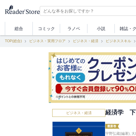
総合
コミック
ラノベ
小説
雑誌・
TOP(総合)
ビジネス・実用フロア
ビジネス・経済
ビジネススキル
経済学 下
ビジネス・経済
最新巻
宇野弘蔵(編著)
,
大