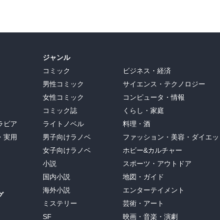
ジャンル
コミック
ビジネス・経済
男性コミック
サイエンス・テクノロジー
女性コミック
コンピュータ・情報
コミック誌
くらし・家庭
ラビア
ライトノベル
料理・酒
・実用
男子向けラノベ
ファッション・美容・ダイエッ
女子向けラノベ
ホビー&カルチャー
小説
スポーツ・アウトドア
国内小説
地図・ガイド
海外小説
エンターテイメント
グ
ミステリー
芸術・アート
SF
映画・音楽・演劇