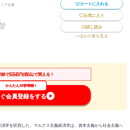
カートに入れる
フィア文庫
お気に入り
)
商品
試し読み
配信
ほかの巻を見る
556
登録で
円(税込)で買える！
かんたん30秒登録！
ぐ会員登録をする
経済学を区別した。マルクス主義経済学は、資本主義から社会主義へ