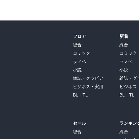
フロア
新着
総合
総合
コミック
コミック
ラノベ
ラノベ
小説
小説
雑誌・グラビア
雑誌・グ
ビジネス・実用
ビジネス
BL・TL
BL・TL
セール
ランキン
総合
総合