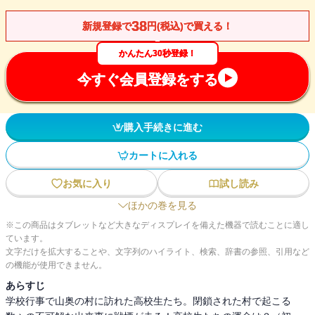
38
新規登録で
円(税込)で買える！
かんたん30秒登録！
今すぐ会員登録をする
購入手続きに進む
カートに入れる
お気に入り
試し読み
ほかの巻を見る
※この商品はタブレットなど大きなディスプレイを備えた機器で読むことに適し
ています。
文字だけを拡大することや、文字列のハイライト、検索、辞書の参照、引用など
の機能が使用できません。
あらすじ
学校行事で山奥の村に訪れた高校生たち。閉鎖された村で起こる