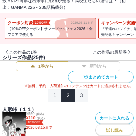
数々の不可解な出来事に戦慄が走る！高校生たちの運命は？（初
出：GANMA!225～235話掲載分）
クーポン対象
キャンペーン実施
10%OFF
2026.08.11まで
【10%OFFクーポン】サマーブックフェス2026！全
『子連れバツイチ、
フロアで使える
売記念キャンペーン
この作品の1巻
この作品の最新巻
シリーズ作品(
25
件)
1巻から
新刊から
まとめてカート
※無料、予約、入荷通知のコンテンツはカートに追加されません。
1
2
3
人形峠（１１）
¥
550
(税込)
¥
110
カートに入れる
(税込)
80%OFF
2026.08.15
まで
試し読み