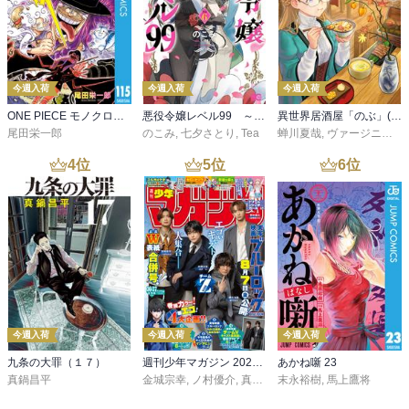
今週入荷
今週入荷
今週入荷
ONE PIECE モノクロ版 115
悪役令嬢レベル99 ～私は裏ボスですが魔王ではありません～ その６
異世界居酒屋「のぶ」(22)
尾田栄一郎
のこみ
,
七夕さとり
,
Tea
蝉川夏哉
,
ヴァージニア二等兵
4
位
5
位
6
位
今週入荷
今週入荷
今週入荷
九条の大罪（１７）
週刊少年マガジン 2026年36・37号[2026年8月5日発売]
あかね噺 23
真鍋昌平
金城宗幸
,
ノ村優介
,
真島ヒロ
末永裕樹
,
宮島礼吏
,
馬上鷹将
,
新川直司
,
久