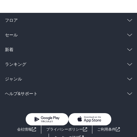
フロア
総合
コミック
セール
ラノベ
小説
総合
コミック
新着
雑誌・グラビア
ビジネス・実用
ラノベ
小説
総合
コミック
ランキング
BL・TL
雑誌・グラビア
ビジネス・実用
ラノベ
小説
総合
コミック
ジャンル
BL・TL
雑誌・グラビア
ビジネス・実用
ラノベ
小説
コミック
男性コミック
ヘルプ&サポート
BL・TL
雑誌・グラビア
ビジネス・実用
女性コミック
コミック誌
初めての方へ
ヘルプ
BL・TL
ライトノベル
男子向けラノベ
よくあるご質問
お問い合わせ
会社情報
プライバシーポリシー
ご利用条件
女子向けラノベ
小説
利用規約