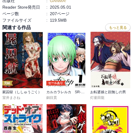
出版社
:
GANMA!
Reader Store発売日
:
2025.05.01
ページ数
:
207ページ
ファイルサイズ
:
119.5MB
関連する作品
もっと見る
完結
セールあり
屍囚獄（ししゅうごく）
カルカラレルカ SR-H Prosperity
お転婆娘と顔無しの男
室井まさね
銅目貫
灯釜田龍