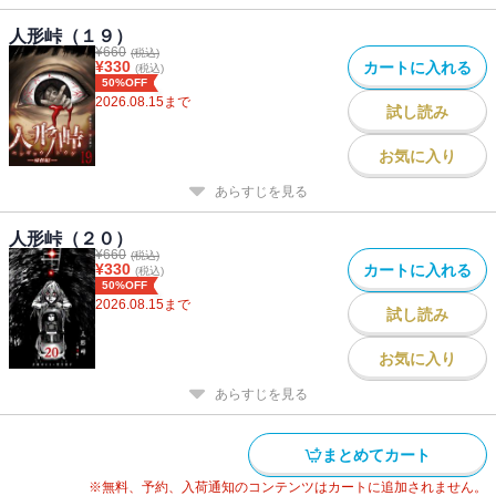
人形峠（１９）
¥
660
(税込)
¥
330
カートに入れる
(税込)
50%OFF
2026.08.15
まで
試し読み
お気に入り
あらすじを見る
人形峠（２０）
¥
660
(税込)
¥
330
カートに入れる
(税込)
50%OFF
2026.08.15
まで
試し読み
お気に入り
あらすじを見る
まとめてカート
※無料、予約、入荷通知のコンテンツはカートに追加されません。