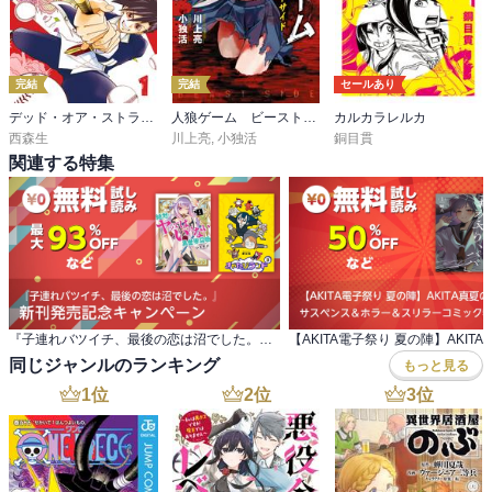
完結
完結
セールあり
デッド・オア・ストライク
人狼ゲーム ビーストサイド
カルカラレルカ
西森生
川上亮
,
小独活
銅目貫
関連する特集
『子連れバツイチ、最後の恋は沼でした。』 新刊発売記念キャンペーン
同じジャンルのランキング
もっと見る
1
位
2
位
3
位