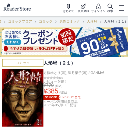
はじめて
会員登録
サインイン
検索
)
コミックフロア
コミック
男性コミック
人形峠
人形峠（２１）
人形峠（２１）
コミック
方條ゆとり(著)
,
望月菓子(著)
/
GANMA!
(
0
)
レビューを書く
¥
770
(税込)
¥
385
(税込)
2026.8.15
まで
50%OFF
クーポン利用対象商品
2025年05月01日
配信