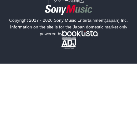
クッキーの詳細
国内小説
海外小説
Copyright 2017 - 2026 Sony Music Entertainment(Japan) Inc.
ミステリー
SF
Information on the site is for the Japan domestic market only
powered by
歴史・時代小説
文学
雑誌
グラビア写真集
ボーイズラブ
ティーンズラブ
人文・思想・歴史
社会・政治・法律
ビジネス・経済
サイエンス・テクノロジー
コンピュータ・情報
くらし・家庭
料理・酒
ファッション・美容・ダイエット