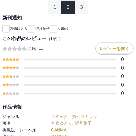
1
2
3
新刊通知
方條ゆとり
望月菓子
人形峠
この作品のレビュー
（
0
件）
--
レビューを書く
平均
0
0
0
0
0
作品情報
ジャンル
:
コミック
-
男性コミック
著者
:
方條ゆとり
,
望月菓子
掲載誌・レーベル
:
GANMA!