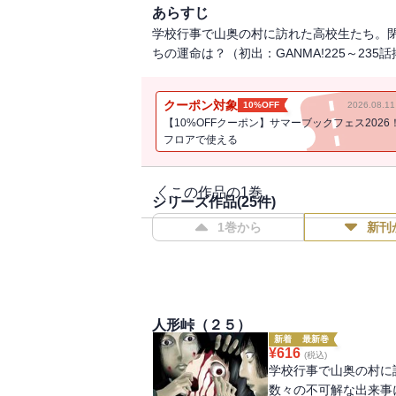
あらすじ
学校行事で山奥の村に訪れた高校生たち。
ちの運命は？（初出：GANMA!225～235
クーポン対象
10%OFF
2026.08.
【10%OFFクーポン】サマーブックフェス2026
フロアで使える
この作品の1巻
シリーズ作品(
25
件)
1巻から
新刊
人形峠（２５）
新着
最新巻
¥
616
(税込)
学校行事で山奥の村に
数々の不可解な出来事