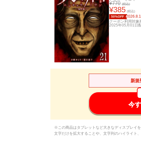
¥
770
(税込)
¥
385
(税込)
2026.8.
50%OFF
クーポン利用対象
2025年05月01日
新規
今す
※この商品はタブレットなど大きなディスプレイを
文字だけを拡大することや、文字列のハイライト、