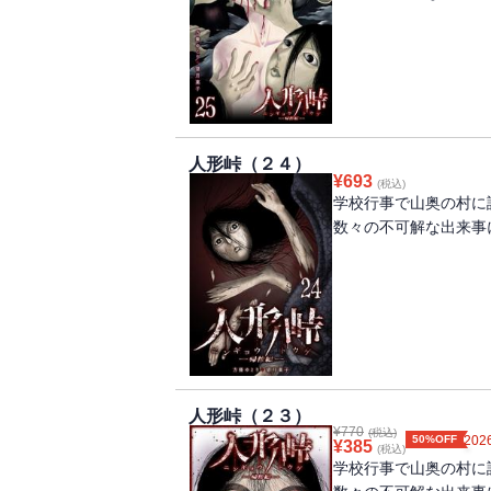
人形峠（２４）
¥
693
(税込)
学校行事で山奥の村に
数々の不可解な出来事
人形峠（２３）
¥
770
(税込)
50%OFF
2026
¥
385
(税込)
学校行事で山奥の村に