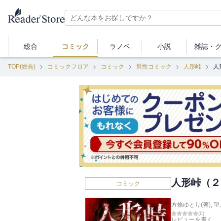
総合
コミック
ラノベ
小説
雑誌・
TOP(総合)
コミックフロア
コミック
男性コミック
人形峠
人
人形峠（２
コミック
方條ゆとり(著)
,
望
(
0
)
レビューを書く