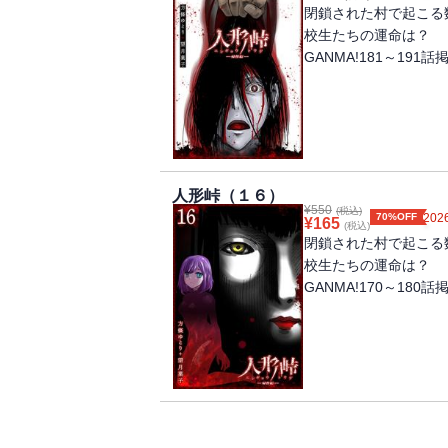
閉鎖された村で起こる
校生たちの運命は？ 
GANMA!181～191
人形峠（１６）
¥
550
(税込)
70%OFF
2026
¥
165
(税込)
閉鎖された村で起こる
校生たちの運命は？ 
GANMA!170～180