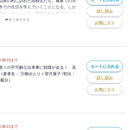
山奥の村に訪れた高校生たち。農家でのホ
舎での生活を学んでいくことになる。しか
試し読み
村だった・・・？ 閉鎖された村で起こる
に戦慄が走る！ 高校生たちの運命は？
全て表示する
お気に入り
月菓子 / 初出：GANMA!203～213話
.08.15
まで
カートに入れる
数々の不可解な出来事に戦慄が走る！ 高
著者名： 方條ゆとり＋望月菓子 /初出：
試し読み
話掲載分）
お気に入り
.08.15
まで