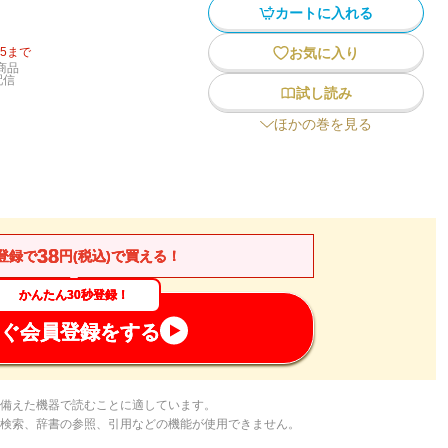
カートに入れる
15
まで
お気に入り
商品
配信
試し読み
ほかの巻を見る
38
登録で
円(税込)で買える！
かんたん30秒登録！
ぐ会員登録をする
備えた機器で読むことに適しています。
検索、辞書の参照、引用などの機能が使用できません。