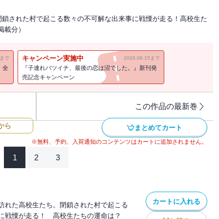
閉鎖された村で起こる数々の不可解な出来事に戦慄が走る！高校生た
話掲載分）
キャンペーン実施中
11まで
2026.08.15まで
！全
『子連れバツイチ、最後の恋は沼でした。』新刊発
売記念キャンペーン
この作品の最新巻
から
まとめてカート
※無料、予約、入荷通知のコンテンツはカートに追加されません。
1
2
3
カートに入れる
訪れた高校生たち。閉鎖された村で起こる
に戦慄が走る！ 高校生たちの運命は？