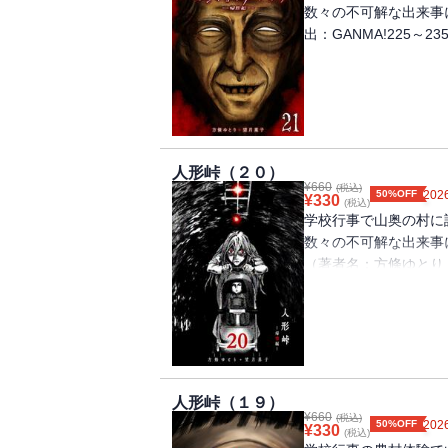
数々の不可解な出来事
出：GANMA!225～2
人形峠（２０）
¥
660
(税込)
50%OFF
2026
¥
330
(税込)
学校行事で山奥の村に
数々の不可解な出来事
（著者名：方條ゆとり・望
載分）
人形峠（１９）
¥
660
(税込)
50%OFF
2026
¥
330
(税込)