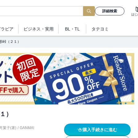
詳細検索
はじ
グラビア
ビジネス
・実用
BL・TL
タテヨミ
形峠（２１）
１）
月菓子(著)
/
GANMA!
購入手続きに進む