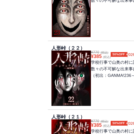
数々の不可解な出来事
人形峠（２２）
¥
770
(税込)
50%OFF
2026
¥
385
(税込)
学校行事で山奥の村に
数々の不可解な出来事
（初出：GANMA!236
人形峠（２１）
¥
770
(税込)
50%OFF
2026
¥
385
(税込)
学校行事で山奥の村に