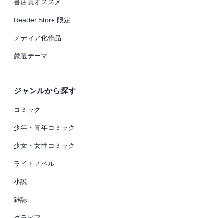
書店員オススメ
Reader Store 限定
メディア化作品
厳選テーマ
ジャンルから探す
コミック
少年・青年コミック
少女・女性コミック
ライトノベル
小説
雑誌
グラビア