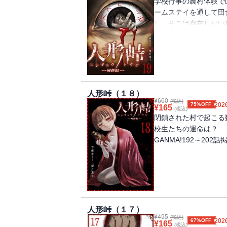
学校行事の農村体験で
ームステイを通して田
し、そこは存在しない
数々の不可解な出来事
（著者名：方條ゆとり＋望
掲載分）
人形峠（１８）
¥
660
(税込)
75%OFF
2026
¥
165
(税込)
閉鎖された村で起こる
校生たちの運命は？ （
GANMA!192～202
人形峠（１７）
¥
495
(税込)
67%OFF
2026
¥
165
(税込)