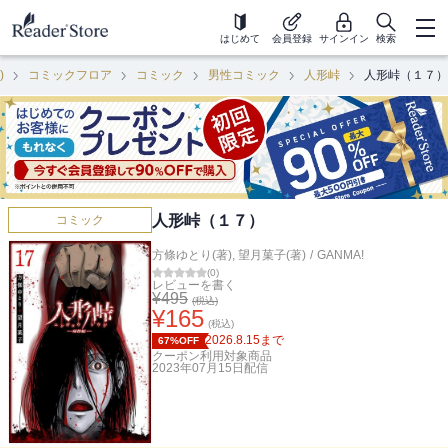
はじめて
会員登録
サインイン
検索
)
コミックフロア
コミック
男性コミック
人形峠
人形峠（１７）
人形峠（１７）
コミック
方條ゆとり(著)
,
望月菓子(著)
/
GANMA!
(
0
)
レビューを書く
¥
495
(税込)
¥
165
(税込)
2026.8.15
まで
67%OFF
クーポン利用対象商品
2023年07月15日
配信