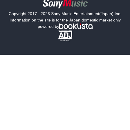
国内小説
海外小説
Copyright 2017 - 2026 Sony Music Entertainment(Japan) Inc.
ミステリー
SF
Information on the site is for the Japan domestic market only
powered by
歴史・時代小説
文学
雑誌
グラビア写真集
ボーイズラブ
ティーンズラブ
人文・思想・歴史
社会・政治・法律
ビジネス・経済
サイエンス・テクノロジー
コンピュータ・情報
くらし・家庭
料理・酒
ファッション・美容・ダイエット
ホビー&カルチャー
スポーツ・アウトドア