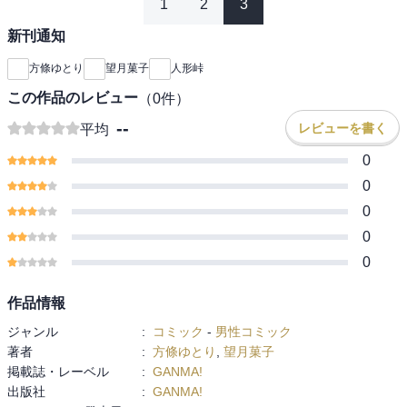
1
2
3
新刊通知
方條ゆとり
望月菓子
人形峠
この作品のレビュー
（
0
件）
--
レビューを書く
平均
0
0
0
0
0
作品情報
ジャンル
:
コミック
-
男性コミック
著者
:
方條ゆとり
,
望月菓子
掲載誌・レーベル
:
GANMA!
出版社
:
GANMA!