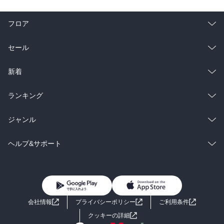
フロア
総合
コミック
セール
ラノベ
小説
総合
コミック
新着
雑誌・グラビア
ビジネス・実用
ラノベ
小説
総合
コミック
ランキング
BL・TL
雑誌・グラビア
ビジネス・実用
ラノベ
小説
総合
コミック
ジャンル
BL・TL
雑誌・グラビア
ビジネス・実用
ラノベ
小説
コミック
男性コミック
ヘルプ&サポート
BL・TL
雑誌・グラビア
ビジネス・実用
女性コミック
コミック誌
初めての方へ
ヘルプ
BL・TL
ライトノベル
男子向けラノベ
よくあるご質問
お問い合わせ
会社情報
プライバシーポリシー
ご利用条件
女子向けラノベ
小説
利用規約
クッキーの詳細