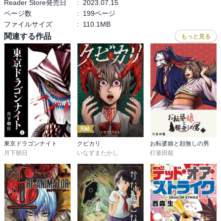
Reader Store発売日
:
2023.07.15
ページ数
:
199ページ
ファイルサイズ
:
110.1MB
関連する作品
もっと見る
完結
東京ドラゴンナイト
クビカリ
お転婆娘と顔無しの男
月下朝日
いなずまたかし
灯釜田龍