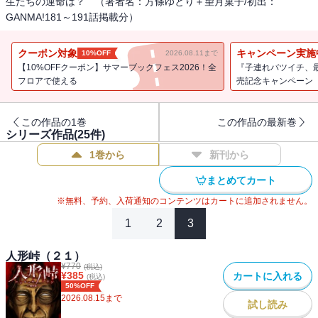
生たちの運命は？ （著者名：方條ゆとり＋望月菓子/初出：
GANMA!181～191話掲載分）
クーポン対象
キャンペーン実施
10%OFF
2026.08.11まで
【10%OFFクーポン】サマーブックフェス2026！全
『子連れバツイチ、
フロアで使える
売記念キャンペーン
この作品の1巻
この作品の最新巻
シリーズ作品(
25
件)
1巻から
新刊から
まとめてカート
※無料、予約、入荷通知のコンテンツはカートに追加されません。
1
2
3
人形峠（２１）
¥
770
(税込)
¥
385
カートに入れる
(税込)
50%OFF
2026.08.15
まで
試し読み