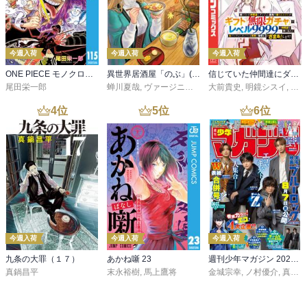
今週入荷
今週入荷
今週入荷
ONE PIECE モノクロ版 115
異世界居酒屋「のぶ」(22)
信じていた仲間達にダンジョン奥地で殺されかけたがギフト『無限ガチャ』でレベル９９９９の仲間達を手に入れて元パーティーメンバーと世界に復讐＆『ざまぁ！』します！（２３）
尾田栄一郎
蝉川夏哉
,
ヴァージニア二等兵
大前貴史
,
転
,
明鏡シスイ
,
ｔｅ
4
位
5
位
6
位
今週入荷
今週入荷
今週入荷
九条の大罪（１７）
あかね噺 23
週刊少年マガジン 2026年36・37号[2026年8月5日発売]
真鍋昌平
末永裕樹
,
馬上鷹将
金城宗幸
,
ノ村優介
,
真島ヒロ