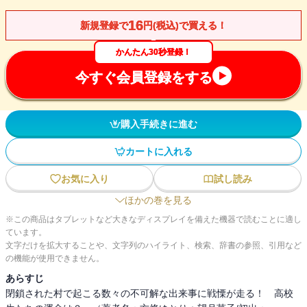
16
新規登録で
円(税込)で買える！
かんたん30秒登録！
今すぐ会員登録をする
購入手続きに進む
カートに入れる
お気に入り
試し読み
ほかの巻を見る
※この商品はタブレットなど大きなディスプレイを備えた機器で読むことに適し
ています。
文字だけを拡大することや、文字列のハイライト、検索、辞書の参照、引用など
の機能が使用できません。
あらすじ
閉鎖された村で起こる数々の不可解な出来事に戦慄が走る！ 高校