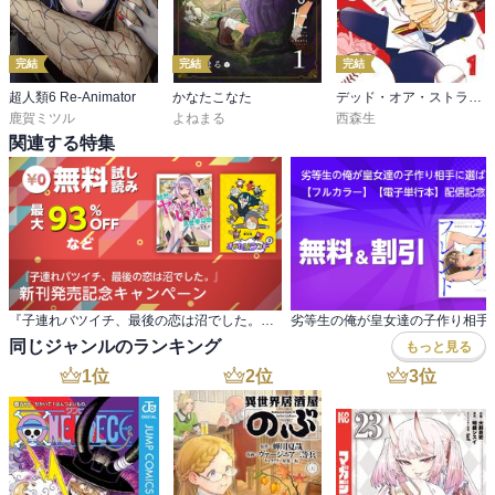
完結
完結
完結
超人類6 Re-Animator
かなたこなた
デッド・オア・ストライク
鹿賀ミツル
よねまる
西森生
関連する特集
『子連れバツイチ、最後の恋は沼でした。』 新刊発売記念キャンペーン
同じジャンルのランキング
もっと見る
1
位
2
位
3
位