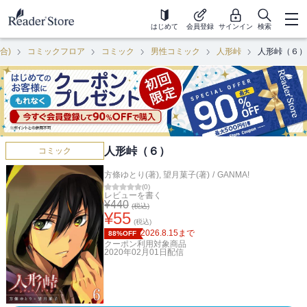
はじめて
会員登録
サインイン
検索
合)
コミックフロア
コミック
男性コミック
人形峠
人形峠（６）
人形峠（６）
コミック
方條ゆとり(著)
,
望月菓子(著)
/
GANMA!
(
0
)
レビューを書く
¥
440
(税込)
¥
55
(税込)
2026.8.15
まで
88%OFF
クーポン利用対象商品
2020年02月01日
配信