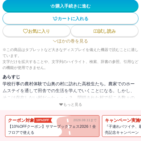
購入手続きに進む
カートに入れる
お気に入り
試し読み
ほかの巻を見る
※この商品はタブレットなど大きなディスプレイを備えた機器で読むことに適し
ています。
文字だけを拡大することや、文字列のハイライト、検索、辞書の参照、引用など
の機能が使用できません。
あらすじ
学校行事の農村体験で山奥の村に訪れた高校生たち。農家でのホー
ムステイを通して田舎での生活を学んでいくことになる。しかし、
そこは存在しない村だった・・・？ 閉鎖された村で起こる数々の
不可解な出来事に戦慄が走る！ 高校生たちの運命は？（著者名：
もっと見る
方條ゆとり＋望月菓子 / 初出：GANMA!47～58話掲載分）
クーポン対象
キャンペーン実施
10%OFF
2026.08.11まで
【10%OFFクーポン】サマーブックフェス2026！全
『子連れバツイチ、
フロアで使える
売記念キャンペーン