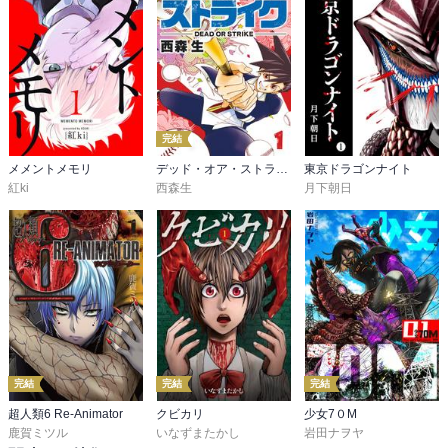
完結
メメントメモリ
デッド・オア・ストライク
東京ドラゴンナイト
紅ki
西森生
月下朝日
完結
完結
完結
超人類6 Re-Animator
クビカリ
少女7０M
鹿賀ミツル
いなずまたかし
岩田ナヲヤ