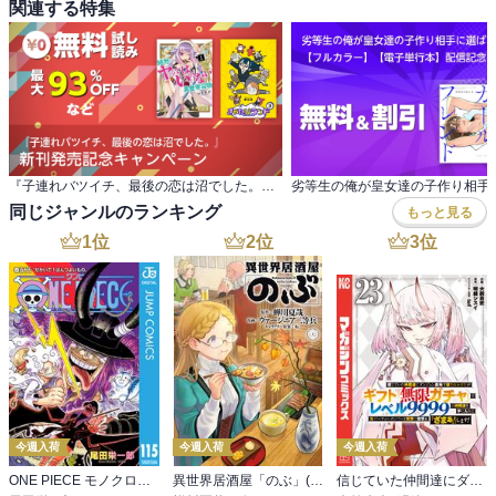
関連する特集
『子連れバツイチ、最後の恋は沼でした。』 新刊発売記念キャンペーン
同じジャンルのランキング
もっと見る
1
位
2
位
3
位
今週入荷
今週入荷
今週入荷
ONE PIECE モノクロ版 115
異世界居酒屋「のぶ」(22)
信じていた仲間達にダンジョン奥地で殺されかけたがギフト『無限ガチャ』でレベル９９９９の仲間達を手に入れて元パーティーメンバーと世界に復讐＆『ざまぁ！』します！（２３）