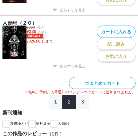
あらすじを見る
人形峠（２０）
¥
660
(税込)
¥
330
カートに入れる
(税込)
50%OFF
2026.08.15
まで
試し読み
お気に入り
あらすじを見る
まとめてカート
※無料、予約、入荷通知のコンテンツはカートに追加されません。
1
2
3
新刊通知
方條ゆとり
望月菓子
人形峠
この作品のレビュー
（
0
件）