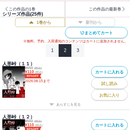
この作品の1巻
この作品の最新巻
シリーズ作品(
25
件)
1巻から
新刊から
まとめてカート
※無料、予約、入荷通知のコンテンツはカートに追加されません。
1
2
3
人形峠（１１）
¥
550
(税込)
¥
110
カートに入れる
(税込)
80%OFF
2026.08.15
まで
試し読み
お気に入り
あらすじを見る
人形峠（１２）
¥
550
(税込)
¥
110
カートに入れる
(税込)
80%OFF