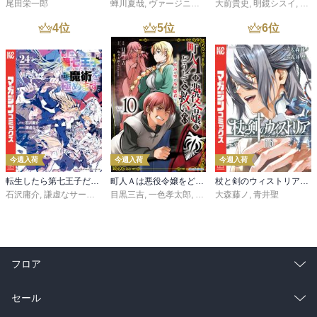
尾田栄一郎
蝉川夏哉
,
ヴァージニア二等兵
大前貴史
,
転
,
明鏡シスイ
,
ｔｅ
4
位
5
位
6
位
今週入荷
今週入荷
今週入荷
転生したら第七王子だったので、気ままに魔術を極めます（２４）
町人Ａは悪役令嬢をどうしても救いたい ～どぶと空と氷の姫君～１０【電子書店共通特典イラスト付】
杖と剣のウィストリア（１６）
石沢庸介
,
謙虚なサークル
,
メル。
目黒三吉
,
一色孝太郎
,
Parum
大森藤ノ
,
青井聖
フロア
総合
コミック
セール