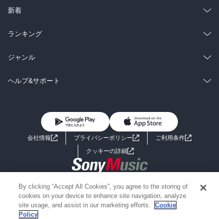
ラノベ
小説
総合
コミック
新着
雑誌・グラビア
ビジネス・実用
ラノベ
小説
総合
コミック
ランキング
BL・TL
雑誌・グラビア
ビジネス・実用
ラノベ
小説
総合
コミック
ジャンル
BL・TL
雑誌・グラビア
ビジネス・実用
ラノベ
小説
コミック
男性コミック
ヘルプ&サポート
BL・TL
雑誌・グラビア
ビジネス・実用
女性コミック
コミック誌
初めての方へ
ヘルプ
BL・TL
ライトノベル
男子向けラノベ
よくあるご質問
お問い合わせ
会社情報
プライバシーポリシー
ご利用条件
女子向けラノベ
小説
利用規約
クッキーの詳細
国内小説
海外小説
Copyright 2017 - 2026 Sony Music Entertainment(Japan) Inc.
By clicking “Accept All Cookies”, you agree to the storing of
ミステリー
SF
Information on the site is for the Japan domestic market only
cookies on your device to enhance site navigation, analyze
powered by
site usage, and assist in our marketing efforts.
Cookie
Policy
歴史・時代小説
文学