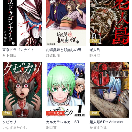
完結
東京ドラゴンナイト
お転婆娘と顔無しの男
老人島
月下朝日
灯釜田龍
睦月間
完結
セールあり
完結
クビカリ
カルカラレルカ SR-H Prosperity
超人類6 Re-Animator
いなずまたかし
銅目貫
鹿賀ミツル