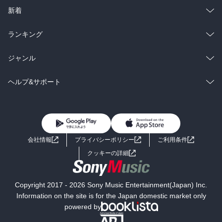
ラノベ
小説
総合
コミック
新着
雑誌・グラビア
ビジネス・実用
ラノベ
小説
総合
コミック
ランキング
BL・TL
雑誌・グラビア
ビジネス・実用
ラノベ
小説
総合
コミック
ジャンル
BL・TL
雑誌・グラビア
ビジネス・実用
ラノベ
小説
コミック
男性コミック
ヘルプ&サポート
BL・TL
雑誌・グラビア
ビジネス・実用
女性コミック
コミック誌
初めての方へ
ヘルプ
BL・TL
ライトノベル
男子向けラノベ
よくあるご質問
お問い合わせ
会社情報
プライバシーポリシー
ご利用条件
女子向けラノベ
小説
利用規約
クッキーの詳細
国内小説
海外小説
Copyright 2017 - 2026 Sony Music Entertainment(Japan) Inc.
ミステリー
SF
Information on the site is for the Japan domestic market only
powered by
歴史・時代小説
文学