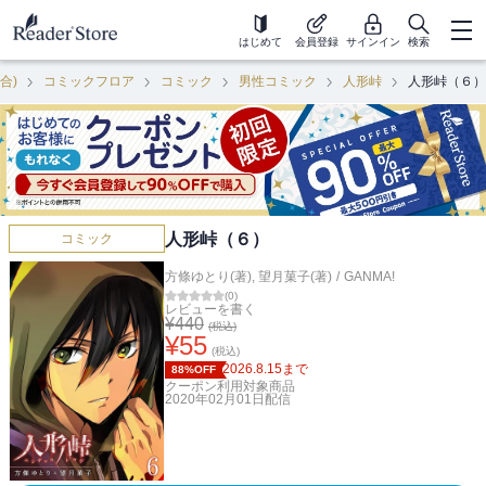
はじめて
会員登録
サインイン
検索
合)
コミックフロア
コミック
男性コミック
人形峠
人形峠（６）
人形峠（６）
コミック
方條ゆとり(著)
,
望月菓子(著)
/
GANMA!
(
0
)
レビューを書く
¥
440
(税込)
¥
55
(税込)
2026.8.15
まで
88%OFF
クーポン利用対象商品
2020年02月01日
配信