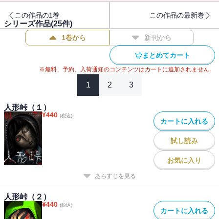
この作品の1巻
この作品の最新巻
シリーズ作品(
25
件)
1巻から
新刊から
まとめてカート
※無料、予約、入荷通知のコンテンツはカートに追加されません。
1
2
3
人形峠（１）
¥
440
(税込)
カートに入れる
試し読み
お気に入り
あらすじを見る
人形峠（２）
¥
440
(税込)
カートに入れる