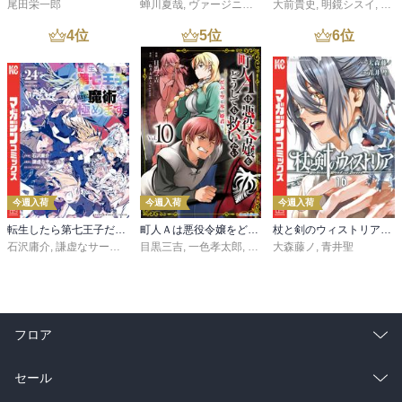
尾田栄一郎
蝉川夏哉
,
ヴァージニア二等兵
大前貴史
,
転
,
明鏡シスイ
,
ｔｅ
4
位
5
位
6
位
今週入荷
今週入荷
今週入荷
転生したら第七王子だったので、気ままに魔術を極めます（２４）
町人Ａは悪役令嬢をどうしても救いたい ～どぶと空と氷の姫君～１０【電子書店共通特典イラスト付】
杖と剣のウィストリア（１６）
石沢庸介
,
謙虚なサークル
,
メル。
目黒三吉
,
一色孝太郎
,
Parum
大森藤ノ
,
青井聖
フロア
総合
コミック
セール