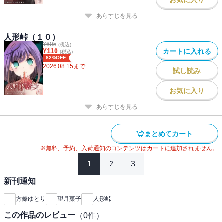
あらすじを見る
人形峠（１０）
¥
605
(税込)
¥
110
カートに入れる
(税込)
82%OFF
2026.08.15
まで
試し読み
お気に入り
あらすじを見る
まとめてカート
※無料、予約、入荷通知のコンテンツはカートに追加されません。
1
2
3
新刊通知
方條ゆとり
望月菓子
人形峠
この作品のレビュー
（
0
件）