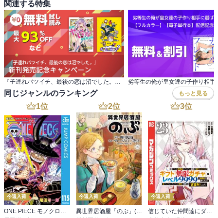
関連する特集
『子連れバツイチ、最後の恋は沼でした。』 新刊発売記念キャンペーン
同じジャンルのランキング
もっと見る
1
位
2
位
3
位
今週入荷
今週入荷
今週入荷
ONE PIECE モノクロ版 115
異世界居酒屋「のぶ」(22)
信じていた仲間達にダンジョン奥地で殺されかけたがギフト『無限ガチャ』でレベル９９９９の仲間達を手に入れて元パーティーメンバーと世界に復讐＆『ざまぁ！』します！（２３）