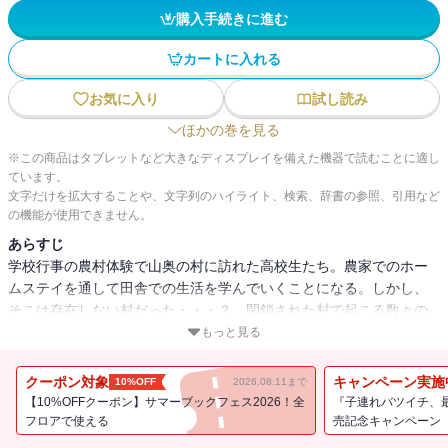
購入手続きに進む
カートに入れる
お気に入り
試し読み
ほかの巻を見る
※この商品はタブレットなど大きなディスプレイを備えた機器で読むことに適し
ています。
文字だけを拡大することや、文字列のハイライト、検索、辞書の参照、引用など
の機能が使用できません。
あらすじ
学校行事の農村体験で山奥の村に訪れた高校生たち。農家でのホー
ムステイを通して田舎での生活を学んでいくことになる。しかし、
そこは存在しない村だった・・・？ 閉鎖された村で起こる数々の
不可解な出来事に戦慄が走る！ 高校生たちの運命は？（著者名：
もっと見る
方條ゆとり＋望月菓子 / 初出：GANMA!47～58話掲載分）
クーポン対象
キャンペーン実施
10%OFF
2026.08.11まで
【10%OFFクーポン】サマーブックフェス2026！全
『子連れバツイチ、
フロアで使える
売記念キャンペーン