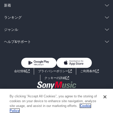
ラノベ
小説
総合
コミック
新着
雑誌・グラビア
ビジネス・実用
ラノベ
小説
総合
コミック
ランキング
BL・TL
雑誌・グラビア
ビジネス・実用
ラノベ
小説
総合
コミック
ジャンル
BL・TL
雑誌・グラビア
ビジネス・実用
ラノベ
小説
コミック
男性コミック
ヘルプ&サポート
BL・TL
雑誌・グラビア
ビジネス・実用
女性コミック
コミック誌
初めての方へ
ヘルプ
BL・TL
ライトノベル
男子向けラノベ
よくあるご質問
お問い合わせ
会社情報
プライバシーポリシー
ご利用条件
女子向けラノベ
小説
利用規約
クッキーの詳細
国内小説
海外小説
Copyright 2017 - 2026 Sony Music Entertainment(Japan) Inc.
By clicking “Accept All Cookies”, you agree to the storing of
ミステリー
SF
Information on the site is for the Japan domestic market only
cookies on your device to enhance site navigation, analyze
powered by
site usage, and assist in our marketing efforts.
Cookie
Policy
歴史・時代小説
文学