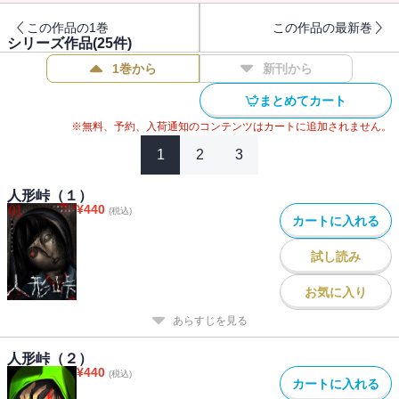
この作品の1巻
この作品の最新巻
シリーズ作品(
25
件)
1巻から
新刊から
まとめてカート
※無料、予約、入荷通知のコンテンツはカートに追加されません。
1
2
3
人形峠（１）
¥
440
(税込)
カートに入れる
試し読み
お気に入り
あらすじを見る
人形峠（２）
¥
440
(税込)
カートに入れる