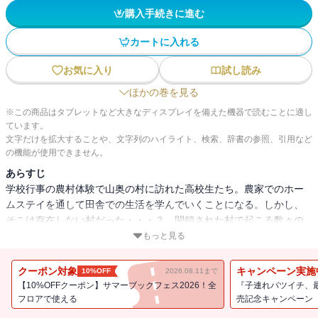
購入手続きに進む
カートに入れる
お気に入り
試し読み
ほかの巻を見る
※この商品はタブレットなど大きなディスプレイを備えた機器で読むことに適し
ています。
文字だけを拡大することや、文字列のハイライト、検索、辞書の参照、引用など
の機能が使用できません。
あらすじ
学校行事の農村体験で山奥の村に訪れた高校生たち。農家でのホー
ムステイを通して田舎での生活を学んでいくことになる。しかし、
そこは存在しない村だった・・・？ 閉鎖された村で起こる数々の
不可解な出来事に戦慄が走る！ 高校生たちの運命は？（著者名：
もっと見る
方條ゆとり＋望月菓子 / 初出：GANMA!27～35話掲載分）
クーポン対象
キャンペーン実施
10%OFF
2026.08.11まで
【10%OFFクーポン】サマーブックフェス2026！全
『子連れバツイチ、
フロアで使える
売記念キャンペーン