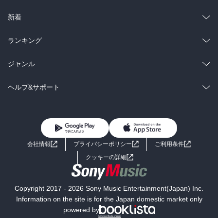
ラノベ
小説
総合
コミック
新着
雑誌・グラビア
ビジネス・実用
ラノベ
小説
総合
コミック
ランキング
BL・TL
雑誌・グラビア
ビジネス・実用
ラノベ
小説
総合
コミック
ジャンル
BL・TL
雑誌・グラビア
ビジネス・実用
ラノベ
小説
コミック
男性コミック
ヘルプ&サポート
BL・TL
雑誌・グラビア
ビジネス・実用
女性コミック
コミック誌
初めての方へ
ヘルプ
BL・TL
ライトノベル
男子向けラノベ
よくあるご質問
お問い合わせ
会社情報
プライバシーポリシー
ご利用条件
女子向けラノベ
小説
利用規約
クッキーの詳細
国内小説
海外小説
Copyright 2017 - 2026 Sony Music Entertainment(Japan) Inc.
ミステリー
SF
Information on the site is for the Japan domestic market only
powered by