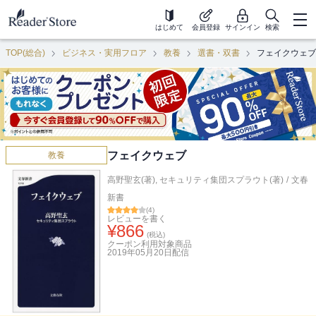
はじめて
会員登録
サインイン
検索
TOP(総合)
ビジネス・実用フロア
教養
選書・双書
フェイクウェブ
フェイクウェブ
教養
高野聖玄(著)
,
セキュリティ集団スプラウト(著)
/
文春
新書
(
4
)
レビューを書く
¥
866
(税込)
クーポン利用対象商品
2019年05月20日
配信