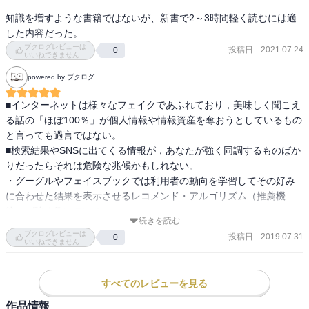
知識を増すような書籍ではないが、新書で2～3時間軽く読むには適
した内容だった。
ブクログレビューは
投稿日
:
2021.07.24
0
いいねできません
powered by ブクログ
■インターネットは様々なフェイクであふれており，美味しく聞こえ
る話の「ほぼ100％」が個人情報や情報資産を奪おうとしているもの
と言っても過言ではない。

■検索結果やSNSに出てくる情報が，あなたが強く同調するものばか
りだったらそれは危険な兆候かもしれない。

・グーグルやフェイスブックでは利用者の動向を学習してその好み
に合わせた結果を表示させるレコメンド・アルゴリズム（推薦機
能）が強く働いている

続きを読む
・見たいものばかりが表示されるという副作用が「フィルターバブ
ブクログレビューは
投稿日
:
2019.07.31
0
ル」

いいねできません
・タイムラインに自分と同じ考えであふれれば「世界の多くの人は
自分と同じ考えだ」と錯覚するおそれが生じる

すべてのレビューを見る
■数あるニュースの見出しだけを読んで反応する人たちが増えた。情
報量の増加により，一つ一つのニュースへの理解度が下がっている
作品情報