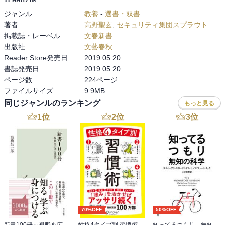
と言える。

ジャンル
:
教養
-
選書・双書
■情報の洪水に溺れないよう入ってくる量をコントロールすることが
著者
:
高野聖玄
,
セキュリティ集団スプラウト
必要。

掲載誌・レーベル
:
文春新書
・時には情報の流入を遮断する時間を持つことが大事

出版社
:
文藝春秋
・情報と向き合うということは孤独と向き合うということ
Reader Store発売日
:
2019.05.20
書誌発売日
:
2019.05.20
ページ数
:
224ページ
ファイルサイズ
:
9.9MB
同じジャンルのランキング
もっと見る
1
位
2
位
3
位
70%OFF
50%OFF