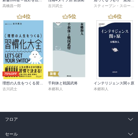
新書100冊～視野を広げる読書～
性格4タイプ別 習慣術
知ってるつもり 無知の科学
高橋昌一郎
古川武士
スティーブン・スローマン
4
位
5
位
6
位
75%OFF
新着
理想の人生をつくる習慣化大全
千利休と戦国武将
インテリジェンス関ヶ原
古川武士
本郷和人
本郷和人
フロア
総合
コミック
セール