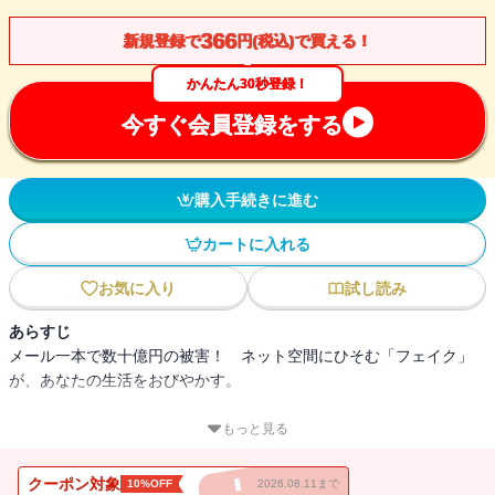
366
新規登録で
円(税込)で買える！
かんたん30秒登録！
今すぐ会員登録をする
購入手続きに進む
カートに入れる
お気に入り
試し読み
あらすじ
メール一本で数十億円の被害！ ネット空間にひそむ「フェイク」
が、あなたの生活をおびやかす。
インターネットの登場で世界は大きく変わり、豊かになった。いま
もっと見る
や社会のインフラになり、個人の日常生活から、ビジネス、政治、
文化といった様ざまな局面において、インターネットのない状況は
クーポン対象
10%OFF
2026.08.11まで