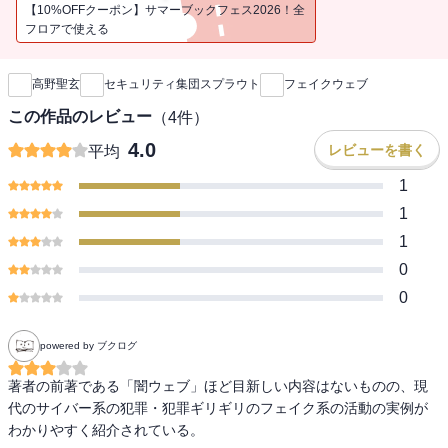
考えられない。しかし、ネット空間が「安心安全」かといえば、残
【10%OFFクーポン】サマーブックフェス2026！全
念ながらその逆だ。リアル社会よりも巧妙で、狡猾な罠が、数多く
フロアで使える
新刊通知
仕掛けられている。
高野聖玄
セキュリティ集団スプラウト
フェイクウェブ
企業のCFO（最高財務責任者）を狙う「ビジネスメール詐欺」。
個人を狙い、個人情報や金銭に結びつく情報を詐取する「フィッシ
この作品のレビュー
（
4
件）
ング攻撃」。
4.0
レビューを書く
平均
振り込め詐欺につながる偽メール。
人間の欲望につけ込む偽「出会い系」。
1
いまや魔窟と化した仮想通貨の世界。
1
世論を左右するフェイクニュース。
1
0
いまや誰もが「フェイク」の被害者になりうる時代なのだ。前作
『闇（ダーク）ウェブ』で、インターネットの闇世界をいち早く指
0
摘して話題となったサイバーセキュリティのプロ集団が、ネット空
間にはびこる「フェイク」の実態に迫り、その上で、この情報社会
powered by ブクログ
を生き抜くための心得を伝授する。
著者の前著である「闇ウェブ」ほど目新しい内容はないものの、現
代のサイバー系の犯罪・犯罪ギリギリのフェイク系の活動の実例が
わかりやすく紹介されている。
