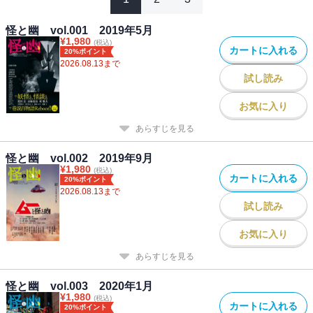
有隣堂藤沢店 etc.・・・ ―※電子化に伴い、一部省略されたペー
ジがございます。あらかじめご了承ください
怪と幽 vol.001 2019年5月
¥
1,980
(税込)
カートに入れる
20%ポイント
2026.08.13
まで
試し読み
お気に入り
あらすじを見る
怪と幽 vol.002 2019年9月
¥
1,980
(税込)
カートに入れる
20%ポイント
2026.08.13
まで
試し読み
お気に入り
あらすじを見る
怪と幽 vol.003 2020年1月
¥
1,980
(税込)
カートに入れる
20%ポイント