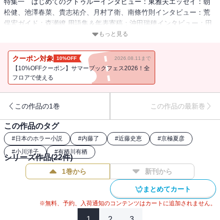
特集一 はじめてのクトゥルーインタビュー：東雅夫エッセイ：朝
松健、池澤春菜、貴志祐介、月村了衛、南條竹則インタビュー：荒
俣宏ガイド：森瀬繚 用語集＆年表寄稿：沖田瑞穂インタビュー：田
辺剛（漫画「ラヴクラフト傑作集」シリーズ）、長澤剛（アニメ
もっと見る
『這いよれ！ニャル子さん』監督）、星空めてお（ゲーム
『Fate/Grand Order』「禁忌降臨庭園 セイレム」シナリオ）座談：
クーポン対象
10%OFF
2026.08.11まで
坂本雅之・内山靖二郎（アーカム・メンバーズ）×竜騎士07「TRPG
【10%OFFクーポン】サマーブックフェス2026！全
からひもとくクトゥルー世界」ショートショート小説競作：菊地秀
フロアで使える
行、黒史郎、黒木あるじグラビア：田辺剛が描く 〈クトゥルー神
話〉の世界特集二 乙一 三十周年 ＆ 山白朝子 二十二周年対談：乙
この作品の1巻
この作品の最新巻
一×近藤亮太（映画監督）ダブルインタビュー：乙一・山白朝子ブッ
クガイド：千街晶之 乙一・山白コメント付き寄稿：「乙一 三十周
この作品のタグ
年に寄せて」舞城王太郎、河野裕、佐藤友哉、住野よる寄稿：乙一
#
日本のホラー小説
#
内藤了
#
近藤史恵
#
京極夏彦
三十周年記念エッセイ◆特集のほか連載など多数 特別掲載：京極
#
小川洋子
#
有栖川有栖
夏彦、綿矢りさ小説：小川洋子、澤村伊智漫画：諸星大二郎、高橋
シリーズ作品(
22
件)
葉介、押切蓮介論考・エッセイ：東 雅夫、村上健司×多田克己怪談実
1巻から
新刊から
話：加門七海、宇津呂鹿太郎、Dr.マキダシ、田部井隼人グラビア：
オノ・タコ、芳賀日出男+芳賀日向、佐藤健寿、怪食巡礼情報コーナ
まとめてカート
ー：京極夏彦×宮部みゆき、小松和彦、礒崎純一、朱雀門出、上條一
※無料、予約、入荷通知のコンテンツはカートに追加されません。
輝×藍峯ジュン、渡辺正樹、Whatever 飯田依里子・SO、渡部瑞希、
南條竹則、藤川 Q（化け通 『KAZUMA KANEKO’S ツクヨミ』）、
1
2
3