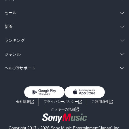
総合
コミック
セール
ラノベ
小説
総合
コミック
新着
雑誌・グラビア
ビジネス・実用
ラノベ
小説
総合
コミック
ランキング
BL・TL
雑誌・グラビア
ビジネス・実用
ラノベ
小説
総合
コミック
ジャンル
BL・TL
雑誌・グラビア
ビジネス・実用
ラノベ
小説
コミック
男性コミック
ヘルプ&サポート
BL・TL
雑誌・グラビア
ビジネス・実用
女性コミック
コミック誌
初めての方へ
ヘルプ
BL・TL
ライトノベル
男子向けラノベ
よくあるご質問
お問い合わせ
会社情報
プライバシーポリシー
ご利用条件
女子向けラノベ
小説
利用規約
クッキーの詳細
国内小説
海外小説
Copyright 2017 - 2026 Sony Music Entertainment(Japan) Inc.