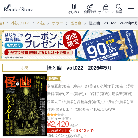
はじめて
会員登録
サインイン
検索
合)
小説フロア
小説
ホラー
怪と幽
怪と幽 vol.022 2026年5月
怪と幽 vol.022 2026年5月
小説
最新巻
京極夏彦(著者)
,
綿矢りさ(著者)
,
小川洋子(著者)
,
澤村
伊智(著者)
,
乙一(著者)
,
山白朝子(著者)
,
荒俣宏(著者)
,
諸星大二郎(著者)
,
高橋葉介(著者)
,
押切蓮介(著者)
,
東
雅夫(著者)
,
加門七海(著者)
/
KADOKAWA
(
2
)
レビューを書く
¥
2,420
(税込)
2026.8.13
まで
20%ポイント
484
ポイント(
20
%還元)