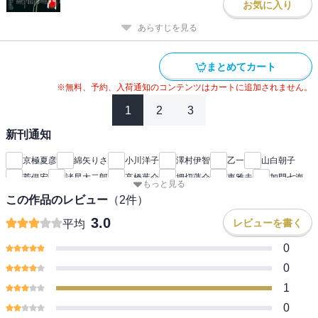
お気に入り
あらすじを見る
まとめてカート
※無料、予約、入荷通知のコンテンツはカートに追加されません。
1
2
3
新刊通知
京極夏彦
綿矢りさ
小川洋子
澤村伊智
乙一
山白朝子
荒俣宏
諸星大二郎
高橋葉介
押切蓮介
東雅夫
加門七海
もっと見る
怪と幽
この作品のレビュー
（
2
件）
3.0
レビューを書く
平均
0
0
1
0