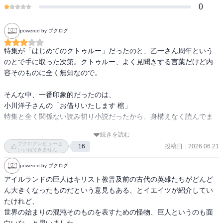
0
powered by ブクログ
特集が「はじめてのクトゥルー」だったのと、乙一さん周年という
のとで手に取った次第。クトゥルー、よく見聞きする言葉だけど内
容そのものに全く無知なので。

そんな中、一番印象的だったのは、

小川洋子さんの「お借りいたします 棺」

特集と全く関係ない読み切り小説だったから、身構えなく読んでま
した。だからこそのインパクト ガツン!!だったのかな。

続きを読む
ブクログレビューは
投稿日
:
2026.06.21
16
あの結末…　ぇ!?どういうこと!?

いいねできません
妊娠と流産を繰り返しているという流れにすごく違和感感じたけ
powered by ブクログ
ど、まぁそういうこともあるかもしれんと強引に納得しつつ読み進
アイルランドの巨人はキリスト教普及前の古代の英雄たちがどんど
めていったら…

ん大きくなったものだという意見もある、とイエイツが紹介してい
葬儀場の職員さんから投げかけられてるあの言葉、

たけれど、

ぇ、どういう意味??　主人公の周りから見た人物像って、読み手が
世界の始まりの混沌そのものを表すための怪物、巨人というのも面
想像してきた人とは全然別物なの!?　それとも、あの場面で急展開し