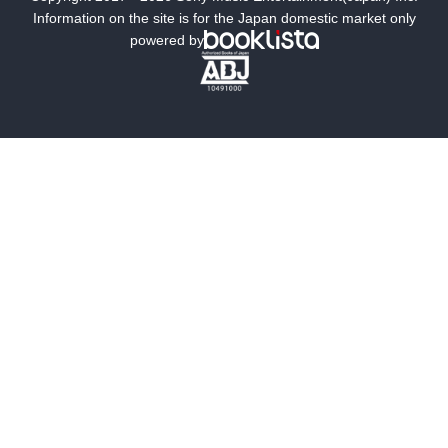
ミステリー
SF
Information on the site is for the Japan domestic market only
powered by
歴史・時代小説
文学
雑誌
グラビア写真集
ボーイズラブ
ティーンズラブ
人文・思想・歴史
社会・政治・法律
ビジネス・経済
サイエンス・テクノロジー
コンピュータ・情報
くらし・家庭
料理・酒
ファッション・美容・ダイエット
ホビー&カルチャー
スポーツ・アウトドア
地図・ガイド
エンターテイメント