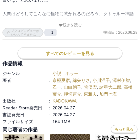
白いな、と思いました。

たんだろうか…

それまで淡々と進んでいただけに、最後が急展開過ぎて面白かった
人間はどうしてこんなに怪物に惹かれるのだろう。クトゥルー神話
です。キツネにつままれたみたい。。

はびたいち知らないので今回の特集は買ってみたけど、ダゴンは呪
続きを読む
術廻戦に出てきたので聞いたことあった。気づいてないだけで現代
クトゥルーに関しては、正直よく分からないままです^_^

ブクログレビューは
投稿日
:
2026.06.28
1
の創作にかなり影響を与えているのかも。

いいねできません
用語集とか色々噛み砕いた内容だったけど、頭に入ってこなかっ
最近はすっかり読まなくなったけど、ファンタジー系少女漫画では
た…すみません、あれかな、カタカナアレルギーなのかな、私(笑)
神話の創作も普通だし。

すべてのレビューを見る
昔のりぼんだとあり得ないなあと思ってたけど、ここに根っこがあ
ったのか。

作品情報
ジャンル
:
小説
-
ホラー
著者
:
京極夏彦
,
綿矢りさ
,
小川洋子
,
澤村伊智
,
乙一
,
山白朝子
,
荒俣宏
,
諸星大二郎
,
高橋
葉介
,
押切蓮介
,
東雅夫
,
加門七海
出版社
:
KADOKAWA
Reader Store発売日
:
2026.04.27
書誌発売日
:
2026.04.27
ファイルサイズ
:
164.1MB
同じ著者の作品
もっと見る