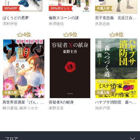
50%OFF
20%ポイント
今週入荷
ばくうどの悪夢
倫敦スコーンの謎
尼子党忠義 北近江合戦心得〈八〉
澤村伊智
米澤穂信
井原忠政
4
位
5
位
6
位
今週入荷
今週入荷
異世界居酒屋「げん」三杯目
容疑者Xの献身
ハヤブサ消防団 森へつづく道
蝉川夏哉
,
碓井ツカサ
東野圭吾
池井戸潤
フロア