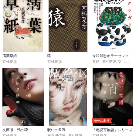
病葉草紙
猿
令和最恐ホラーセレクション クラガリ
京極夏彦
京極夏彦
背筋
,
澤村伊智
,
梨
,
コウイチ
セールあり
文庫版 鵼の碑
呪いの☒☒
「巷説百物語」シリーズ
京極夏彦
三津田信三
,
澤村伊智
,
芦花公園
京極夏彦
,
背筋
,
北沢陶
,
上條一