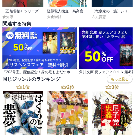
〈乙姫警部〉シリーズ
怪獣殺人捜査 高高度の死神
〈竜泉家の一族〉シリーズ
倉知淳
大倉崇裕
方丈貴恵
関連する特集
「203号室」配信記念！身の毛もよだつホラー ＆サスペンスフェア 無料+割引
同じジャンルのランキング
もっと見る
1
位
2
位
3
位