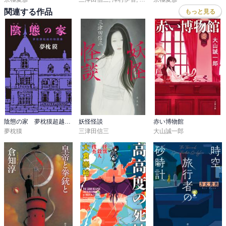
関連する作品
もっと見る
陰態の家 夢枕獏超越的物語集
妖怪怪談
赤い博物館
夢枕獏
三津田信三
大山誠一郎