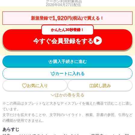
クーポン利用対象商品
2026年04月27日
配信
1,920
新規登録で
円(税込)で買える！
かんたん30秒登録！
今すぐ会員登録をする
購入手続きに進む
カートに入れる
お気に入り
試し読み
ほかの巻を見る
※この商品はタブレットなど大きなディスプレイを備えた機器で読むことに適し
ています。
文字だけを拡大することや、文字列のハイライト、検索、辞書の参照、引用など
の機能が使用できません。
あらすじ