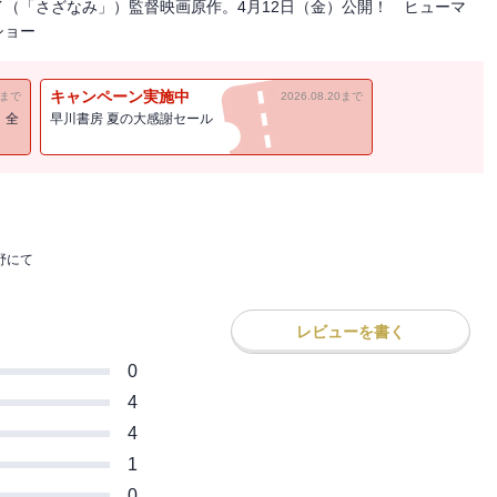
（「さざなみ」）監督映画原作。4月12日（金）公開！ ヒューマ
ショー
キャンペーン実施中
11まで
2026.08.20まで
！全
早川書房 夏の大感謝セール
野にて
レビューを書く
0
4
4
1
0