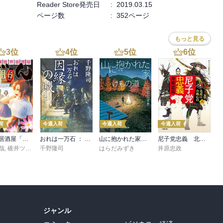
Reader Store発売日
:
2019.03.15
ページ数
:
352ページ
もっと見る
3
位
4
位
5
位
6
位
荷
今週入荷
今週入荷
今週入荷
異世界居酒屋「げん」三杯目
おれは一万石 ： 38 因縁の賊
山に抱かれた家 けもの道
尼子党忠義 北近江合戦心得〈八〉
哉
,
碓井ツカサ
千野隆司
はらだみずき
井原忠政
ジャンル