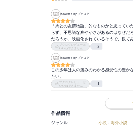
powered by ブクログ
「馬との友情物語」的なものかと思ってい
らず、不思議な爽やかさがあるのはなぜだ
だろうか。映画化されているそうで、観て
ブクログレビューは
2
いいねできません
powered by ブクログ
この少年は人の痛みのわかる感受性の豊か
たい。
ブクログレビューは
1
いいねできません
作品情報
ジャンル
:
小説
-
海外小説