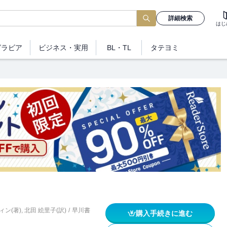
詳細検索
はじ
グラビア
ビジネス
・実用
BL・TL
タテヨミ
ィン(著)
,
北田 絵里子(訳)
/
早川書
購入手続きに進む