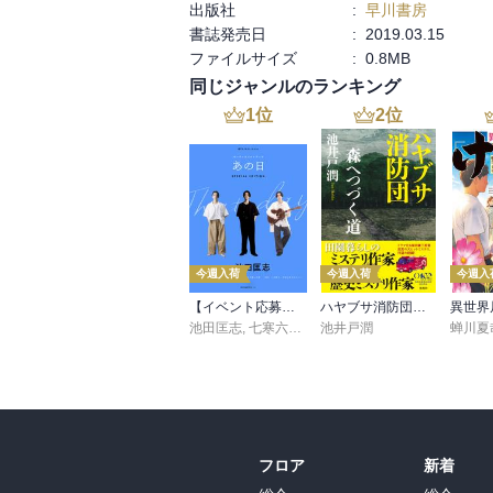
出版社
:
早川書房
書誌発売日
:
2019.03.15
ファイルサイズ
:
0.8MB
同じジャンルのランキング
1
位
2
位
今週入荷
今週入荷
今週入
【イベント応募シリアルコード付】池田匡志出演・オーディオフォトブック「あの日」SPECIAL EDITION（音声／動画付）
ハヤブサ消防団 森へつづく道
池田匡志
,
七寒六温
,
konoko58
池井戸潤
,
村崎キコ
蝉川夏
フロア
新着