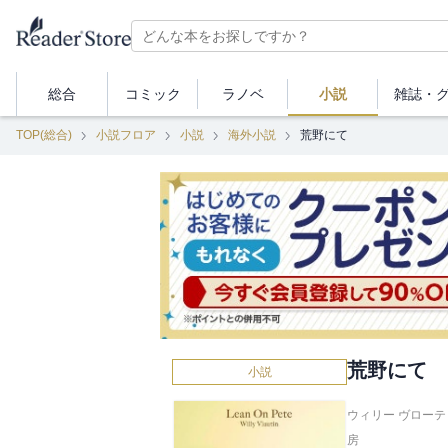
総合
コミック
ラノベ
小説
雑誌・
TOP(総合)
小説フロア
小説
海外小説
荒野にて
荒野にて
小説
ウィリー ヴローテ
房