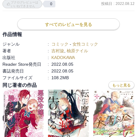
ブクログレビューは
投稿日
:
2022.08.12
0
（太字）」って、だからこそ、この物語好きなんだけども）でも後
いいねできません
日石像の土台にヒビが入る威力だったから、吹っ飛ぶ程度で良かっ
たねエリザベス。

すべてのレビューを見る
という感じで本編よりも小ネタを楽しんでしまいましたが、相変わ
作品情報
らずレオニードや見守り隊（領地に行って増えた）が可愛いです。
ジャンル
:
コミック
-
女性コミック
著者
:
吉村旋
,
柚原テイル
出版社
:
KADOKAWA
Reader Store発売日
:
2022.08.05
書誌発売日
:
2022.08.05
ファイルサイズ
:
108.2MB
同じ著者の作品
もっと見る