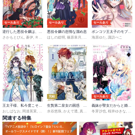
セールあり
セールあり
セールあり
逆行した悪役令嬢は、なぜか魔力を失ったので深窓の令嬢になります
悪役令嬢の怠惰な溜め息
ポンコツ王太子のモブ姉王女らしいけど、悪役令嬢が可哀想なので助けようと思います～王女ルートがない！？なら作ればいいのよ！～@COMIC
さかもとびん
,
蒼伊
,
ＲＡＨＷＩＡ
ほしの総明
,
篠原皐月
,
すがはら竜
海原ゆた
,
諏訪ぺこ
完結
セールあり
王太子様、私今度こそあなたに殺されたくないんです！ ～聖女に嵌められた貧乏令嬢、二度目は串刺し回避します！～
生贄第二皇女の困惑 ～人質の姫君、敵国で知の才媛として大歓迎を受ける～
義妹が聖女だからと婚約破棄されましたが、私は妖精の愛し子です
おしばなお
,
岡達英茉
,
先崎真琴
水谷悠珠
,
かえで透
,
真波潜
,
冬芽沙也
さくらもち
,
桜井ゆきな
,
白谷
関連する特集