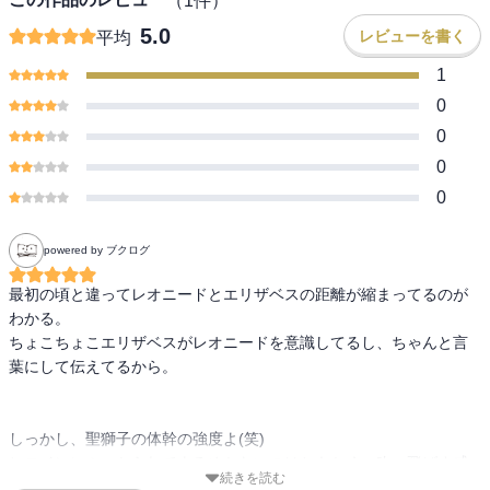
（
1
件）
5.0
レビューを書く
平均
1
0
0
0
0
powered by ブクログ
最初の頃と違ってレオニードとエリザベスの距離が縮まってるのが
わかる。

ちょこちょこエリザベスがレオニードを意識してるし、ちゃんと言
葉にして伝えてるから。

しっかし、聖獅子の体幹の強度よ(笑)

ヒロインにぶつかられてよろめかないのはともかく、吹っ飛ばす威
続きを読む
力って何（しかも、音が「ドンッ」とか可愛い音じゃなく「ドッ