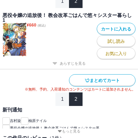
1
2
悪役令嬢の追放後！ 教会改革ごはんで悠々シスター暮らし
1
¥
660
(税込)
カートに入れる
試し読み
お気に入り
あらすじを見る
まとめてカート
※無料、予約、入荷通知のコンテンツはカートに追加されません。
1
2
新刊通知
吉村旋
柚原テイル
悪役令嬢の追放後！ 教会改革ごはんで悠々シスター暮
もっと見る
この作品のレビュー