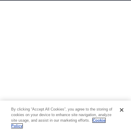
ボーイズラブ
ティーンズラブ
人文・思想・歴史
社会・政治・法律
ビジネス・経済
サイエンス・テクノロジー
コンピュータ・情報
くらし・家庭
料理・酒
ファッション・美容・ダイエット
ホビー&カルチャー
スポーツ・アウトドア
地図・ガイド
エンターテイメント
芸術・アート
映画・音楽・演劇
By clicking “Accept All Cookies”, you agree to the storing of
写真集
教養
cookies on your device to enhance site navigation, analyze
site usage, and assist in our marketing efforts.
Cookie
Policy
医学・福祉
教育・語学・参考書