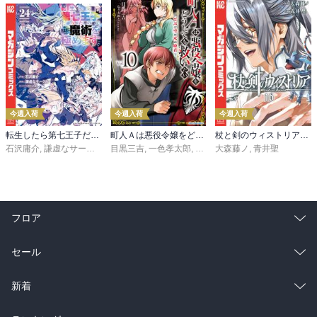
今週入荷
今週入荷
今週入荷
転生したら第七王子だったので、気ままに魔術を極めます（２４）
町人Ａは悪役令嬢をどうしても救いたい ～どぶと空と氷の姫君～１０【電子書店共通特典イラスト付】
杖と剣のウィストリア（１６）
石沢庸介
,
謙虚なサークル
,
メル。
目黒三吉
,
一色孝太郎
,
Parum
大森藤ノ
,
青井聖
フロア
総合
コミック
セール
ラノベ
小説
総合
コミック
新着
雑誌・グラビア
ビジネス・実用