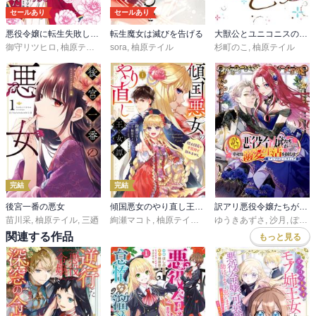
セールあり
セールあり
悪役令嬢に転生失敗して勝ちヒロインになってしまいました
転生魔女は滅びを告げる
大獣公とユニコニスの乙女
御守リツヒロ
,
柚原テイル
sora
,
柚原テイル
杉町のこ
,
柚原テイル
完結
完結
後宮一番の悪女
傾国悪女のやり直し王女譚
訳アリ悪役令嬢たちが幸せな溺愛生活を掴むまで アンソロジーコミック
苗川采
,
柚原テイル
,
三廼
絢瀬マコト
,
柚原テイル
,
Shabon
ゆうきあずさ
,
沙月
,
ぽん太
関連する作品
もっと見る