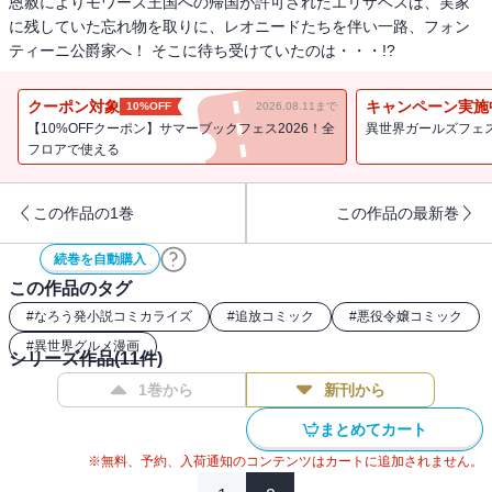
恩赦によりモワーズ王国への帰国が許可されたエリザベスは、実家
に残していた忘れ物を取りに、レオニードたちを伴い一路、フォン
ティーニ公爵家へ！ そこに待ち受けていたのは・・・!?
クーポン対象
キャンペーン実施
10%OFF
2026.08.11まで
【10%OFFクーポン】サマーブックフェス2026！全
異世界ガールズフェス
フロアで使える
この作品の1巻
この作品の最新巻
続巻を自動購入
この作品のタグ
#
なろう発小説コミカライズ
#
追放コミック
#
悪役令嬢コミック
#
異世界グルメ漫画
シリーズ作品(
11
件)
1巻から
新刊から
まとめてカート
※無料、予約、入荷通知のコンテンツはカートに追加されません。