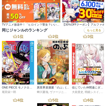
TVアニメ放送中！「ヒロイン？聖女？いいえ、 オールワークスメイドです（誇）！」新刊配信フェア
同じジャンルのランキング
もっと見る
1
位
2
位
3
位
今週入荷
今週入荷
今週入荷
ONE PIECE モノクロ版 115
異世界居酒屋「のぶ」(22)
信じていた仲間達にダンジョン奥地で殺されかけたがギフト『無限ガチャ』でレベル９９９９の仲間達を手に入れて元パーティーメンバーと世界に復讐＆『ざまぁ！』します！（２３）
尾田栄一郎
蝉川夏哉
,
ヴァージニア二等兵
大前貴史
,
転
,
明鏡シスイ
,
ｔｅ
4
位
5
位
6
位