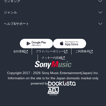
ラノベ
小説
総合
コミック
ランキング
BL・TL
雑誌・グラビア
ビジネス・実用
ラノベ
小説
総合
コミック
ジャンル
BL・TL
雑誌・グラビア
ビジネス・実用
ラノベ
小説
コミック
男性コミック
ヘルプ&サポート
BL・TL
雑誌・グラビア
ビジネス・実用
女性コミック
コミック誌
初めての方へ
ヘルプ
BL・TL
ライトノベル
男子向けラノベ
よくあるご質問
お問い合わせ
会社情報
プライバシーポリシー
ご利用条件
女子向けラノベ
小説
利用規約
クッキーの詳細
国内小説
海外小説
Copyright 2017 - 2026 Sony Music Entertainment(Japan) Inc.
ミステリー
SF
Information on the site is for the Japan domestic market only
powered by
歴史・時代小説
文学
雑誌
グラビア写真集