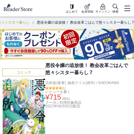
はじめて
会員登録
サインイン
検索
悠々シスター暮らし
悪役令嬢の追放後！ 教会改革ごはんで悠々シスター暮らし 7
悪役令嬢の追放後！ 教会改革ごはんで
悠々シスター暮らし 7
コミック
吉村旋(著者)
,
柚原テイル(原作)
/
KADOKAWA
(
1
)
レビューを書く
¥
715
(税込)
クーポン利用対象商品
2022年08月05日
配信