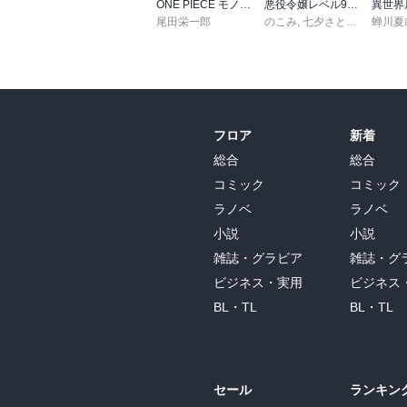
ONE PIECE モノクロ版 115
悪役令嬢レベル99 ～私は裏ボスですが魔王ではありません～ その６
尾田栄一郎
のこみ
,
七夕さとり
,
Tea
蝉川夏
フロア
新着
総合
総合
コミック
コミック
ラノベ
ラノベ
小説
小説
雑誌・グラビア
雑誌・グ
ビジネス・実用
ビジネス
BL・TL
BL・TL
セール
ランキン