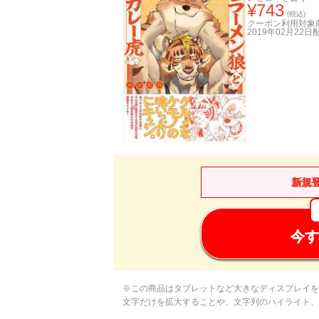
¥
743
(税込)
クーポン利用対象
2019年02月22日
新規
今す
※この商品はタブレットなど大きなディスプレイを
文字だけを拡大することや、文字列のハイライト、