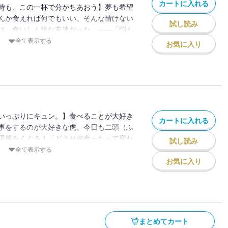
カートに入れる
時も、この一杯で分かちあおう】夢も希望
んか食えれば何でもいい。そんな情けない
試し読み
は、食いしん坊な友達だった。――「悩ん
行こう！」食欲に忠実な「ラーメン狼」こ
全て表示する
お気に入り
何でも美味しそうに食べる彼を見ている
ッピーになる。そんな次郎と出会った頃は
かげとら）も、少しずつ自分の気持ちを言
いた。しかし、疎遠になった兄との関係は
一緒にあちこち食べ歩くにつれて、景虎は
確にしていくのだが・・・？ 食を通じて
いっぷりにキュン。】食べることが大好き
）が寄り添う、ほのぼのストーリー第２
カートに入れる
事をするのが大好きな虎。今日も二頭（ふ
暖簾をくぐる！「どうせ何食ったって変わ
試し読み
、そんな風に思ってた。もふもふ狼・三田
全て表示する
クールな虎・柳 景虎（やなぎ かげと
お気に入り
飯を食べる二頭（ふたり）だが、次郎と知
なんて少しも好きではなくて・・・。食を
ニマルたちのほのぼのストーリー。
まとめてカート