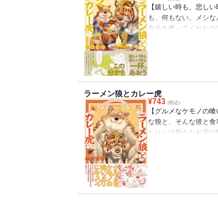
【嬉しい時も、悲しい
も、何もない。メシな
自分を救ってくれたの
だら、とりあえずメシ
と、次郎（じろう）。
と、周りもつられてハ
悶々としていた景虎（
葉にするようになって
戻らないまま。次郎と
ラーメン狼とカレー虎
¥
743
次第に兄への意思を明
(税込)
【グルメなケモノの喰
獣（ひと）と獣（ひと
な狼と、そんな彼と食
弾！
たり）は新たなお店の
らねぇ」君と会うまで
次郎（みた じろう）と
ら）。いつも楽しくご
り合う前の景虎は食事
通して心が繋がる、ア