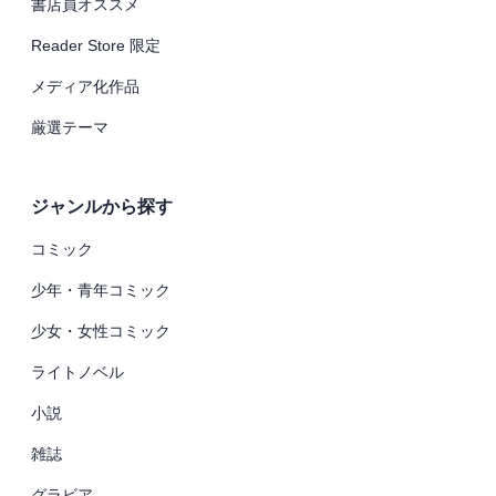
書店員オススメ
Reader Store 限定
メディア化作品
厳選テーマ
ジャンルから探す
コミック
少年・青年コミック
少女・女性コミック
ライトノベル
小説
雑誌
グラビア