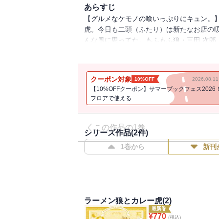
あらすじ
【グルメなケモノの喰いっぷりにキュン。
虎。今日も二頭（ふたり）は新たなお店の
んな風に思ってた。もふもふ狼・三田 次郎
も楽しくご飯を食べる二頭（ふたり）だが
て・・・。食を通して心が繋がる、アニマ
クーポン対象
10%OFF
2026.08.
【10%OFFクーポン】サマーブックフェス2026
フロアで使える
この作品の1巻
シリーズ作品(
2
件)
1巻から
新刊
ラーメン狼とカレー虎(2)
最新巻
¥
770
(税込)