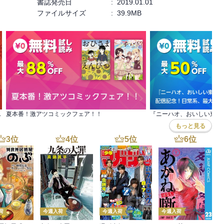
書誌発売日
:
2019.01.01
ファイルサイズ
:
39.9MB
 全巻50％OFF
夏本番！激アツコミックフェア！！
もっと見る
3
位
4
位
5
位
6
位
荷
今週入荷
今週入荷
今週入荷