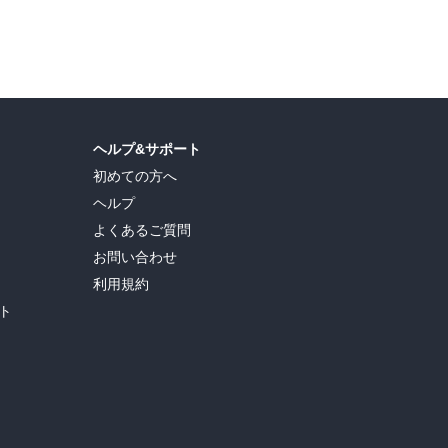
直司
,
久世蘭
,
田中ドリル
,
御手元
,
吉河美希
,
鈴木央
,
ヒロユキ
,
五十嵐正邦
,
安田剛士
,
ヘルプ&サポート
初めての方へ
ヘルプ
よくあるご質問
お問い合わせ
利用規約
ト