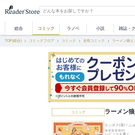
総合
コミック
ラノベ
小説
雑誌・
TOP(総合)
コミックフロア
コミック
女性コミック
ラーメン狼と
ラーメン狼
コミック
エンボス(著)
/
ふ
(
0
)
レビューを書く