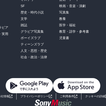
SF
映画・音楽・演劇
歴史・時代小説
写真集
文学
教養
雑誌
医学・福祉
ラビア
グラビア写真集
教育・語学・参考書
・実用
ボーイズラブ
児童書
ティーンズラブ
人文・思想・歴史
社会・政治・法律
会社情報
プライバシーポリシー
ご利用条件
クッキーの詳細