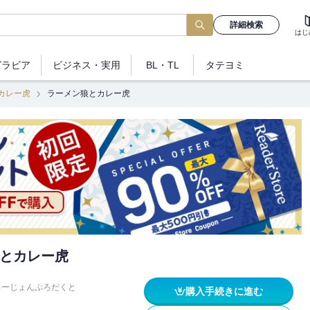
詳細検索
はじ
グラビア
ビジネス
・実用
BL・TL
タテヨミ
カレー虎
ラーメン狼とカレー虎
とカレー虎
ゅーじょんぷろだくと
購入手続きに進む