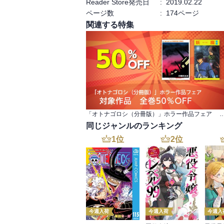
Reader Store発売日
:
2019.02.22
ページ数
:
174ページ
関連する特集
「オトナゴロシ（分冊版）」ホラー作品フェア 対象作品
同じジャンルのランキング
1
位
2
位
今週入荷
今週入荷
今週入