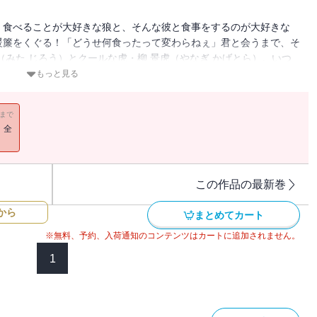
】食べることが大好きな狼と、そんな彼と食事をするのが大好きな
暖簾をくぐる！「どうせ何食ったって変わらねぇ」君と会うまで、そ
（みた じろう）とクールな虎・柳 景虎（やなぎ かげとら）。いつ
、次郎と知り合う前の景虎は食事なんて少しも好きではなく
もっと見る
ルたちのほのぼのストーリー。
11まで
！全
この作品の最新巻
から
まとめてカート
※無料、予約、入荷通知のコンテンツはカートに追加されません。
1