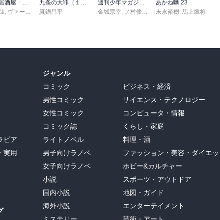
異世界居酒屋「のぶ」(22)
九条の大罪（１７）
週刊少年マガジン 2026年36・37号[2026年8月5日発売]
あかね噺 23
哉
,
ヴァージニア二等兵
真鍋昌平
,
転
金城宗幸
,
ノ村優介
,
真島ヒロ
末永裕樹
,
宮島礼吏
,
馬上鷹将
,
新川
ジャンル
コミック
ビジネス・経済
男性コミック
サイエンス・テクノロジー
女性コミック
コンピュータ・情報
コミック誌
くらし・家庭
ラビア
ライトノベル
料理・酒
・実用
男子向けラノベ
ファッション・美容・ダイエッ
女子向けラノベ
ホビー&カルチャー
小説
スポーツ・アウトドア
国内小説
地図・ガイド
海外小説
エンターテイメント
グ
ミステリー
芸術・アート