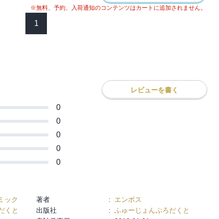
※無料、予約、入荷通知のコンテンツはカートに追加されません。
1
レビューを書く
0
0
0
0
0
ミック
著者
:
エンボス
だくと
出版社
:
ふゅーじょんぷろだくと