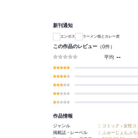
新刊通知
エンボス
ラーメン狼とカレー虎
この作品のレビュー
（
0
件）
--
平均
作品情報
ジャンル
:
コミック
-
女性コ
掲載誌・レーベル
:
ふゅーじょんぷろ