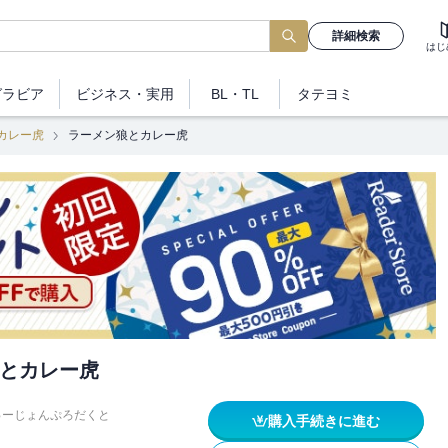
詳細検索
はじ
グラビア
ビジネス
・実用
BL・TL
タテヨミ
カレー虎
ラーメン狼とカレー虎
とカレー虎
ゅーじょんぷろだくと
購入手続きに進む