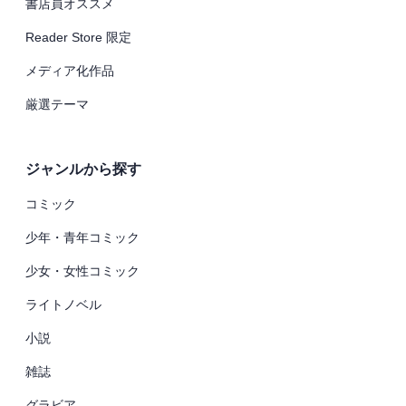
書店員オススメ
Reader Store 限定
メディア化作品
厳選テーマ
ジャンルから探す
コミック
少年・青年コミック
少女・女性コミック
ライトノベル
小説
雑誌
グラビア