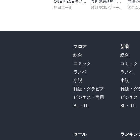
ONE PIECE モノクロ版 115
異世界居酒屋「のぶ」(22)
尾田栄一郎
蝉川夏哉
,
ヴァージニア二等兵
のこみ
フロア
新着
総合
総合
コミック
コミック
ラノベ
ラノベ
小説
小説
雑誌・グラビア
雑誌・グ
ビジネス・実用
ビジネス
BL・TL
BL・TL
セール
ランキン