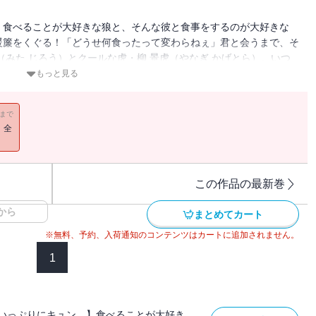
】食べることが大好きな狼と、そんな彼と食事をするのが大好きな
暖簾をくぐる！「どうせ何食ったって変わらねぇ」君と会うまで、そ
（みた じろう）とクールな虎・柳 景虎（やなぎ かげとら）。いつ
、次郎と知り合う前の景虎は食事なんて少しも好きではなく
もっと見る
ルたちのほのぼのストーリー。
11まで
！全
この作品の最新巻
から
まとめてカート
※無料、予約、入荷通知のコンテンツはカートに追加されません。
1
いっぷりにキュン。】食べることが大好き