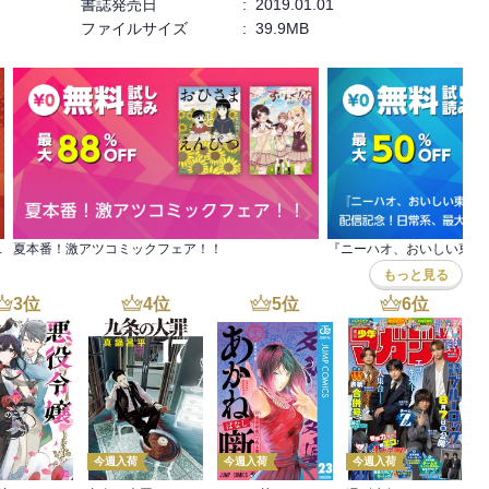
書誌発売日
:
2019.01.01
ファイルサイズ
:
39.9MB
 全巻50％OFF
夏本番！激アツコミックフェア！！
もっと見る
3
位
4
位
5
位
6
位
今週入荷
今週入荷
今週入荷