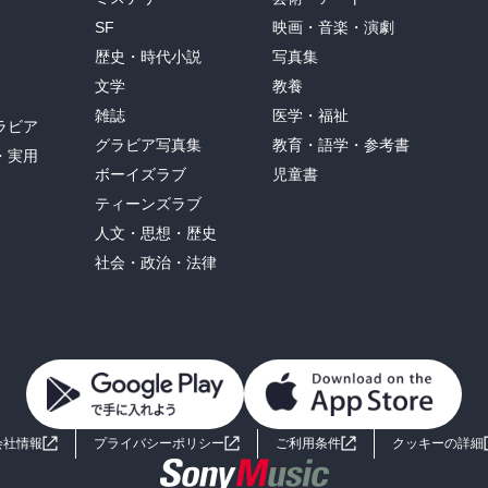
SF
映画・音楽・演劇
歴史・時代小説
写真集
文学
教養
雑誌
医学・福祉
ラビア
グラビア写真集
教育・語学・参考書
・実用
ボーイズラブ
児童書
ティーンズラブ
人文・思想・歴史
社会・政治・法律
会社情報
プライバシーポリシー
ご利用条件
クッキーの詳細