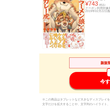
¥
743
(税込)
クーポン利用対象
2019年02月22日
新規
今す
※この商品はタブレットなど大きなディスプレイを
文字だけを拡大することや、文字列のハイライト、