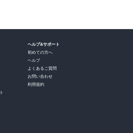
島ヒロ
,
宮島礼吏
,
新川直司
,
久世蘭
,
田中ドリル
,
御手元
,
吉河美希
,
鈴木央
,
ヒロユキ
,
ヘルプ&サポート
初めての方へ
ヘルプ
よくあるご質問
お問い合わせ
利用規約
ト