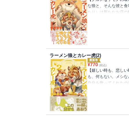
な狼と、そんな彼と食
たり）は新たなお店の
らねぇ」君と会うまで
次郎（みた じろう）と
ら）。いつも楽しくご
り合う前の景虎は食事
通して心が繋がる、ア
ラーメン狼とカレー虎(2)
最新巻
¥
770
(税込)
【嬉しい時も、悲しい
も、何もない。メシな
自分を救ってくれたの
だら、とりあえずメシ
と、次郎（じろう）。
と、周りもつられてハ
悶々としていた景虎（
葉にするようになって
戻らないまま。次郎と
次第に兄への意思を明