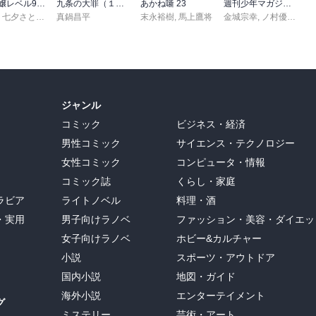
悪役令嬢レベル99 ～私は裏ボスですが魔王ではありません～ その６
九条の大罪（１７）
あかね噺 23
週刊少年マガジン 2026年36・37号[2026年8月5日発売]
,
七夕さとり
,
転
,
Tea
真鍋昌平
末永裕樹
,
馬上鷹将
金城宗幸
,
ノ村優介
,
真
ジャンル
コミック
ビジネス・経済
男性コミック
サイエンス・テクノロジー
女性コミック
コンピュータ・情報
コミック誌
くらし・家庭
ラビア
ライトノベル
料理・酒
・実用
男子向けラノベ
ファッション・美容・ダイエッ
女子向けラノベ
ホビー&カルチャー
小説
スポーツ・アウトドア
国内小説
地図・ガイド
海外小説
エンターテイメント
グ
ミステリー
芸術・アート