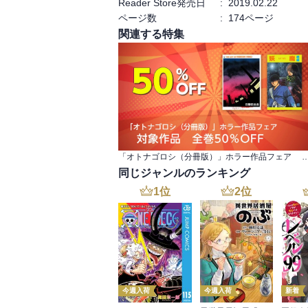
Reader Store発売日
:
2019.02.22
ページ数
:
174ページ
関連する特集
「オトナゴロシ（分冊版）」ホラー作品フェア 対象作品
同じジャンルのランキング
1
位
2
位
今週入荷
今週入荷
新着