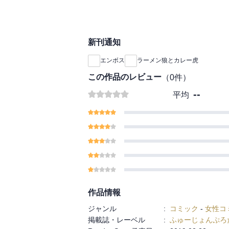
獣（ひと）と獣（ひと
弾！
新刊通知
エンボス
ラーメン狼とカレー虎
この作品のレビュー
（
0
件）
--
平均
作品情報
ジャンル
:
コミック
-
女性コ
掲載誌・レーベル
:
ふゅーじょんぷろ