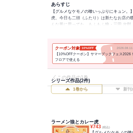
あらすじ
【グルメなケモノの喰いっぷりにキュン。
虎。今日も二頭（ふたり）は新たなお店の
んな風に思ってた。もふもふ狼・三田 次郎
も楽しくご飯を食べる二頭（ふたり）だが
て・・・。食を通して心が繋がる、アニマ
クーポン対象
10%OFF
2026.08.
【10%OFFクーポン】サマーブックフェス2026
フロアで使える
この作品の1巻
シリーズ作品(
2
件)
1巻から
新刊
ラーメン狼とカレー虎
¥
743
(税込)
【グルメなケモノの喰