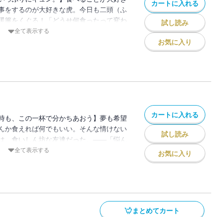
カートに入れる
事をするのが大好きな虎。今日も二頭（ふ
暖簾をくぐる！「どうせ何食ったって変わ
試し読み
、そんな風に思ってた。もふもふ狼・三田
全て表示する
クールな虎・柳 景虎（やなぎ かげと
お気に入り
飯を食べる二頭（ふたり）だが、次郎と知
なんて少しも好きではなくて・・・。食を
ニマルたちのほのぼのストーリー。
カートに入れる
時も、この一杯で分かちあおう】夢も希望
んか食えれば何でもいい。そんな情けない
試し読み
は、食いしん坊な友達だった。――「悩ん
行こう！」食欲に忠実な「ラーメン狼」こ
全て表示する
お気に入り
何でも美味しそうに食べる彼を見ている
ッピーになる。そんな次郎と出会った頃は
かげとら）も、少しずつ自分の気持ちを言
いた。しかし、疎遠になった兄との関係は
一緒にあちこち食べ歩くにつれて、景虎は
まとめてカート
確にしていくのだが・・・？ 食を通じて