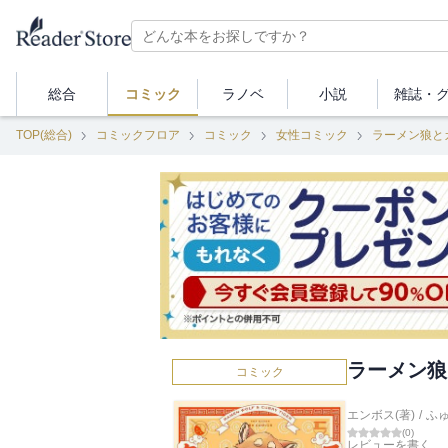
総合
コミック
ラノベ
小説
雑誌・
TOP(総合)
コミックフロア
コミック
女性コミック
ラーメン狼と
ラーメン狼
コミック
エンボス(著)
/
ふ
(
0
)
レビューを書く