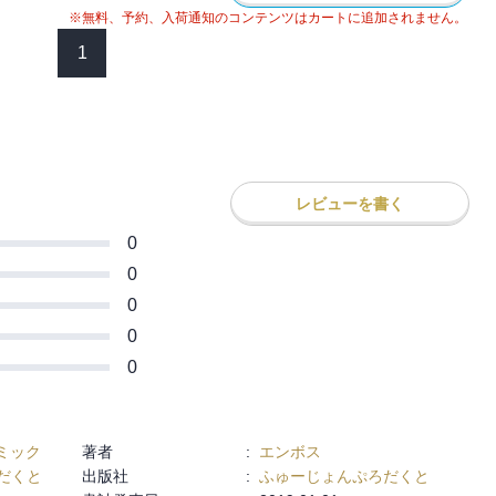
）が寄り添う、ほのぼのストーリー第２
※無料、予約、入荷通知のコンテンツはカートに追加されません。
1
レビューを書く
0
0
0
0
0
ミック
著者
:
エンボス
だくと
出版社
:
ふゅーじょんぷろだくと