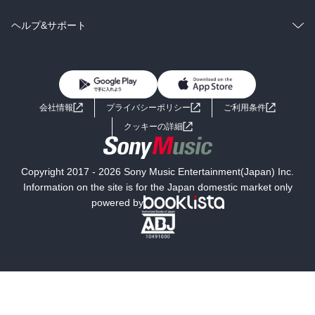
BL・TL
雑誌・グラビア
ビジネス・実用
ラノベ
小説
コミック
男性コミック
ヘルプ&サポート
BL・TL
雑誌・グラビア
ビジネス・実用
女性コミック
コミック誌
初めての方へ
ヘルプ
BL・TL
ライトノベル
男子向けラノベ
よくあるご質問
お問い合わせ
会社情報
プライバシーポリシー
ご利用条件
女子向けラノベ
小説
利用規約
クッキーの詳細
国内小説
海外小説
Copyright 2017 - 2026 Sony Music Entertainment(Japan) Inc.
ミステリー
SF
Information on the site is for the Japan domestic market only
powered by
歴史・時代小説
文学
雑誌
グラビア写真集
ボーイズラブ
ティーンズラブ