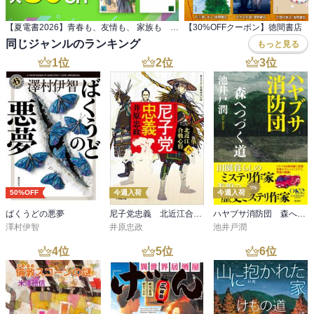
【夏電書2026】青春も、友情も、 家族も 特選小説フェア
同じジャンルのランキング
もっと見る
1
位
2
位
3
位
50%OFF
今週入荷
今週入荷
ばくうどの悪夢
尼子党忠義 北近江合戦心得〈八〉
ハヤブサ消防団 森へつづく道
澤村伊智
井原忠政
池井戸潤
4
位
5
位
6
位