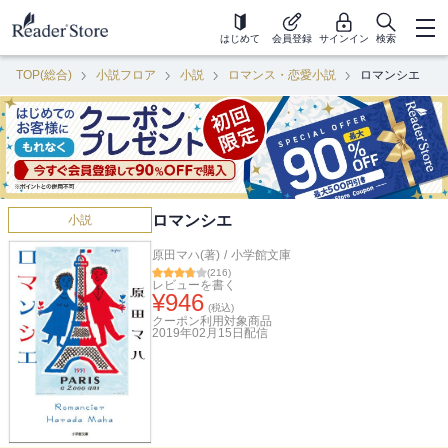
はじめて
会員登録
サインイン
検索
TOP(総合)
小説フロア
小説
ロマンス・恋愛小説
ロマンシエ
ロマンシエ
小説
原田マハ(著)
/
小学館文庫
(
216
)
レビューを書く
¥
946
(税込)
クーポン利用対象商品
2019年02月15日
配信