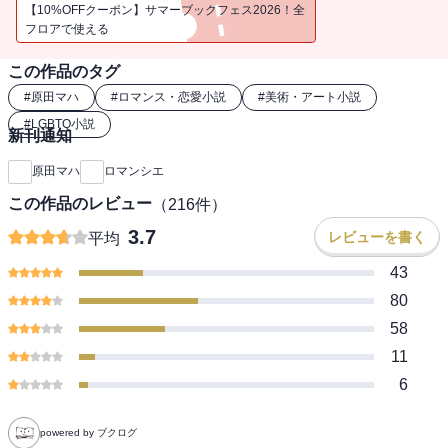
ある日、アルバイト先のカフェで美智之輔は、ぼさぼさのおかっ
【10%OFFクーポン】サマーブックフェス2026！全
ぱ髪でベース形の顔が目を惹く羽生光晴という女性と出会う。凄ま
フロアで使える
じい勢いでパソコンのキーボードを打つ彼女は、偶然にも美智之輔
この作品のタグ
が愛読している超人気ハードボイルド小説の作者。訳あって歴史あ
るリトグラフ工房idemに匿われているという。
#
原田マハ
#
ロマンス・恋愛小説
#
美術・アート小説
過去にはピカソなどの有名アーティストが作品を生み出してきた
#
LGBTQ小説
新刊通知
プレス機の並ぶその工房で、リトグラフの奥深さに感動した美智之
輔は、光晴をサポートしつつ、リトグラフ制作を行うことになる
原田マハ
ロマンシエ
が、ある大きな転機が訪れる。
この作品のレビュー
（
216
件）
※本書は過去に単行本版として配信された『ロマンシエ』の文庫版
3.7
レビューを書く
平均
です。
43
80
58
11
6
powered by ブクログ