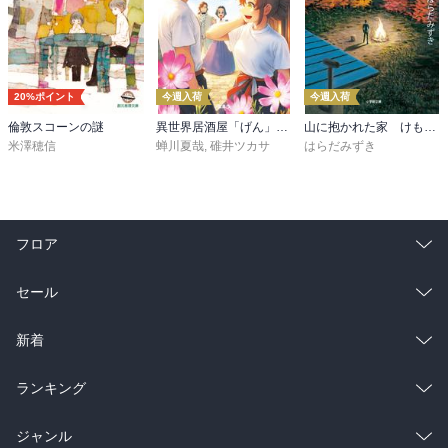
20%ポイント
今週入荷
今週入荷
倫敦スコーンの謎
異世界居酒屋「げん」三杯目
山に抱かれた家 けもの道
米澤穂信
蝉川夏哉
,
碓井ツカサ
はらだみずき
フロア
総合
コミック
セール
ラノベ
小説
総合
コミック
新着
雑誌・グラビア
ビジネス・実用
ラノベ
小説
総合
コミック
ランキング
BL・TL
雑誌・グラビア
ビジネス・実用
ラノベ
小説
総合
コミック
ジャンル