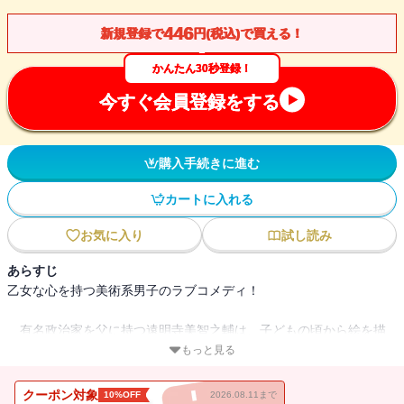
446
新規登録で
円(税込)で買える！
かんたん30秒登録！
今すぐ会員登録をする
購入手続きに進む
カートに入れる
お気に入り
試し読み
あらすじ
乙女な心を持つ美術系男子のラブコメディ！
有名政治家を父に持つ遠明寺美智之輔は、子どもの頃から絵を描
くことが好きな乙女な男の子。恋愛対象が同性の美智之輔は、同級
もっと見る
生の高瀬君に憧れていたが、思いを告げることもないまま、日本の
美大を卒業後、憧れのパリへ留学していた。
クーポン対象
10%OFF
2026.08.11まで