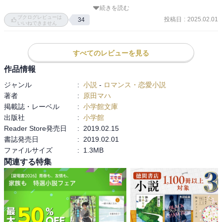
ら前に進んだり、切ない恋をしたり、仲間の心地よさを感じたりす
続きを読む
る内容だった。　

ブクログレビューは
投稿日
:
2025.02.01
34
みんなでドーヴィルに行く場面は青春ドラマみたいでちょっと素
いいねできません
敵。

美智之輔は高瀬くんを純粋に想っていていいやつだったなぁ。

すべてのレビューを見る
この小説が実際の展覧会と連動した企画だったことは驚きで、巻末
作品情報
にあるステーションギャラリーの館長によるオープンまでの苦労話
ジャンル
:
小説
-
ロマンス・恋愛小説
や、解説で語られる原田マハさんのすごい行動力の話はなかなかお
著者
:
原田マハ
もしろかった。
掲載誌・レーベル
:
小学館文庫
出版社
:
小学館
Reader Store発売日
:
2019.02.15
書誌発売日
:
2019.02.01
ファイルサイズ
:
1.3MB
関連する特集