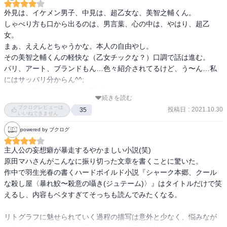
外見は、イケメン男子、中見は、超乙女な、美智之輔くん。

しゃべり方も口から出るのは、男言葉、心の中は、やはり、超乙
女。

まぁ、ええんとちゃうかな。本人の自由やし。

その美智之輔くんの軽快な（乙女チックな？）口調で話は進む。

パリ、アート、ブランドもん…色々紹介されてるけど、う〜ん…私
にはサッパリ分からん^^;

だからと言って面白くない訳ではない。

続きを読む
昭和感あるテンポに乗って、挫折、喜びとか色々経験しながら、成
ブクログレビューは
投稿日
:
2021.10.30
35
長していく感じは、良い。

いいねできません
途中、ルパン三世ばりの逃亡劇あったりで、飽きさせず。

powered by ブクログ
これ、現実と同時並行の話やってんな。

実際に東京のギャラリーでやってたみたい。

主人公の妄想癖が暴走するやかましい小説(笑)

何か、原田マハさんって、行動力が凄いわ。

原田マハさんがこんなに振り切った文章を書くことに驚いた。

読後感、爽やか！

作中で羽生光春の書くハードボイルド小説『シャーク本郷、クール
な殺し屋〈暴れ鮫〜殺意の囁き(ジュテーム)〉』はタイトルだけで笑
ひとりで、コタツの中で、読後感に浸ってます！

えるし、内容もベタすぎてそっちも読んでみたくなる。

ここが、私の世界の真ん中 (^_^)v

リトグラフに魅せられていく過程の描写は意外と少なく、悩みなが
★リトグラフ見てみよ！