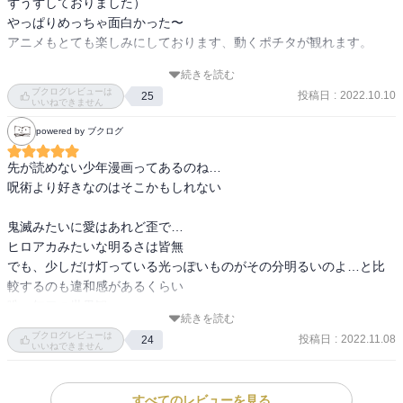
ずうずしておりました）

やっぱりめっちゃ面白かった〜

アニメもとても楽しみにしております、動くポチタが観れます。

続きを読む
主婦にとって「時間を気にせず漫画をまとめて読む」というのは、
ブクログレビューは
投稿日
:
2022.10.10
25
とても贅沢な時間の使い方でした。

いいねできません
風邪辛いけど、たまには良いのかもしれません。

powered by ブクログ
家の中グチャグチャだけど…
先が読めない少年漫画ってあるのね…

呪術より好きなのはそこかもしれない

鬼滅みたいに愛はあれど歪で…

ヒロアカみたいな明るさは皆無

でも、少しだけ灯っている光っぽいものがその分明るいのよ…と比
較するのも違和感があるくらい

唯一無二の世界観

続きを読む
ブクログレビューは
投稿日
:
2022.11.08
24
アクションシーンで少しだけドロヘドロを連想する(動作の切り取り
いいねできません
方？)
すべてのレビューを見る