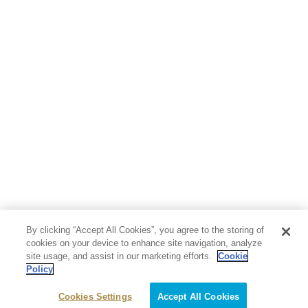
人文・思想・歴史
社会・政治・法律
ビジネス・経済
サイエンス・テクノロジー
コンピュータ・情報
くらし・家庭
料理・酒
ファッション・美容・ダイエット
ホビー&カルチャー
スポーツ・アウトドア
地図・ガイド
エンターテイメント
芸術・アート
映画・音楽・演劇
By clicking “Accept All Cookies”, you agree to the storing of
写真集
教養
cookies on your device to enhance site navigation, analyze
site usage, and assist in our marketing efforts.
Cookie
Policy
医学・福祉
教育・語学・参考書
Cookies Settings
Accept All Cookies
児童書