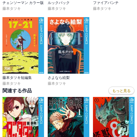
チェンソーマン カラー版
ルックバック
ファイアパンチ
藤本タツキ
藤本タツキ
藤本タツキ
完結
藤本タツキ短編集
さよなら絵梨
藤本タツキ
藤本タツキ
関連する作品
もっと見る