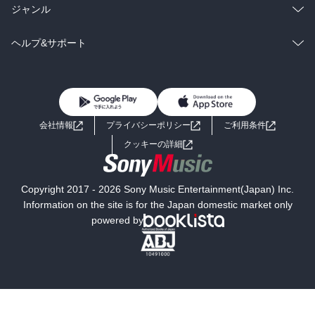
BL・TL
雑誌・グラビア
ビジネス・実用
ラノベ
小説
総合
コミック
ジャンル
BL・TL
雑誌・グラビア
ビジネス・実用
ラノベ
小説
コミック
男性コミック
ヘルプ&サポート
BL・TL
雑誌・グラビア
ビジネス・実用
女性コミック
コミック誌
初めての方へ
ヘルプ
BL・TL
ライトノベル
男子向けラノベ
よくあるご質問
お問い合わせ
会社情報
プライバシーポリシー
ご利用条件
女子向けラノベ
小説
利用規約
クッキーの詳細
国内小説
海外小説
Copyright 2017 - 2026 Sony Music Entertainment(Japan) Inc.
ミステリー
SF
Information on the site is for the Japan domestic market only
powered by
歴史・時代小説
文学
雑誌
グラビア写真集
ボーイズラブ
ティーンズラブ