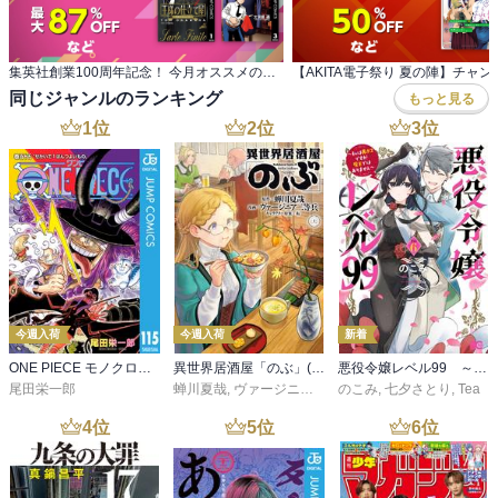
集英社創業100周年記念！ 今月オススメのマンガ100選！
同じジャンルのランキング
もっと見る
1
位
2
位
3
位
今週入荷
今週入荷
新着
ONE PIECE モノクロ版 115
異世界居酒屋「のぶ」(22)
悪役令嬢レベル99 ～私は裏ボスですが魔王ではありません～ その６
尾田栄一郎
蝉川夏哉
,
ヴァージニア二等兵
のこみ
,
転
,
七夕さとり
,
Tea
4
位
5
位
6
位