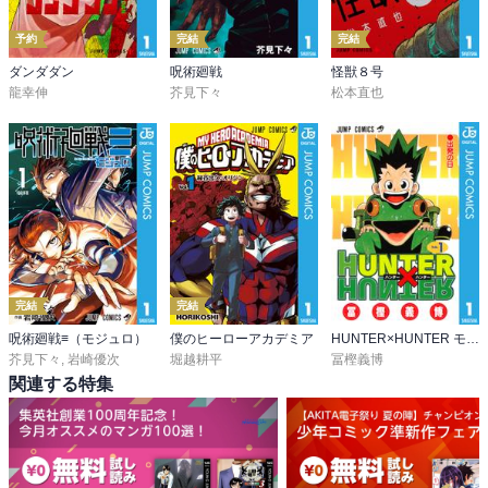
予約
完結
完結
ダンダダン
呪術廻戦
怪獣８号
龍幸伸
芥見下々
松本直也
完結
完結
呪術廻戦≡（モジュロ）
僕のヒーローアカデミア
HUNTER×HUNTER モノクロ版
芥見下々
,
岩崎優次
堀越耕平
冨樫義博
関連する特集