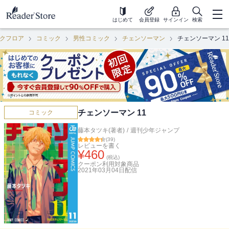
はじめて
会員登録
サインイン
検索
クフロア
コミック
男性コミック
チェンソーマン
チェンソーマン 11
チェンソーマン 11
コミック
藤本タツキ(著者)
/
週刊少年ジャンプ
(
39
)
レビューを書く
¥
460
(税込)
クーポン利用対象商品
2021年03月04日
配信