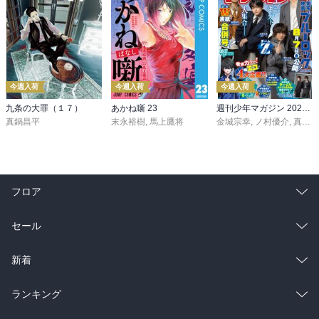
今週入荷
今週入荷
今週入荷
九条の大罪（１７）
あかね噺 23
週刊少年マガジン 2026年36・37号[2026年8月5日発売]
真鍋昌平
末永裕樹
,
馬上鷹将
金城宗幸
,
ノ村優介
,
真島ヒロ
フロア
総合
コミック
セール
ラノベ
小説
総合
コミック
新着
雑誌・グラビア
ビジネス・実用
ラノベ
小説
総合
コミック
ランキング