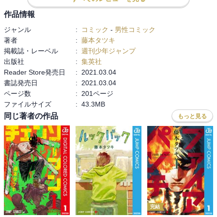
作品情報
ジャンル
:
コミック
-
男性コミック
著者
:
藤本タツキ
掲載誌・レーベル
:
週刊少年ジャンプ
出版社
:
集英社
Reader Store発売日
:
2021.03.04
書誌発売日
:
2021.03.04
ページ数
:
201ページ
ファイルサイズ
:
43.3MB
同じ著者の作品
もっと見る
完結