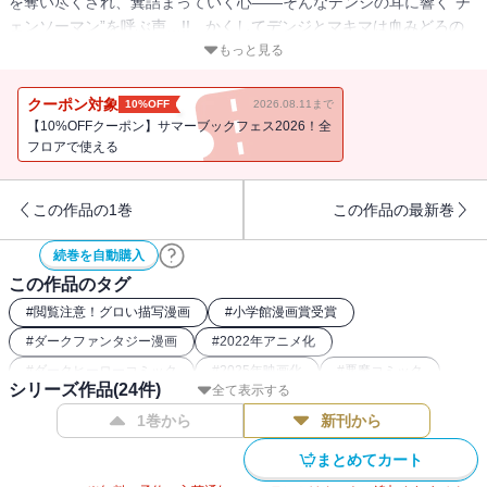
を奪い尽くされ、糞詰まっていく心――そんなデンジの耳に響く“チ
ェンソーマン”を呼ぶ声…!! かくしてデンジとマキマは血みどろの
荒野で殺し合い、交わることなき“想い”の果て、衝撃の結末が炸裂す
もっと見る
る!!
クーポン対象
10%OFF
2026.08.11まで
【10%OFFクーポン】サマーブックフェス2026！全
フロアで使える
この作品の1巻
この作品の最新巻
続巻を自動購入
この作品のタグ
#
閲覧注意！グロい描写漫画
#
小学館漫画賞受賞
#
ダークファンタジー漫画
#
2022年アニメ化
#
ダークヒーローコミック
#
2025年映画化
#
悪魔コミック
シリーズ作品(
24
件)
全て表示する
#
2025年ストア人気コミック
#
鬱漫画
1巻から
新刊から
まとめてカート