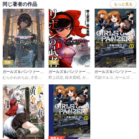
同じ著者の作品
もっと見る
完結
完結
ガールズ＆パンツァー 樅の木と鉄の羽の魔女
ガールズ＆パンツァー リボンの武者
ガールズ＆パンツァー もっとらぶらぶ作戦です！
むらかわみちお
,
才谷屋龍一
野上武志
,
ガールズ＆パンツァー製作委員会
,
鈴木貴昭
,
ガールズ＆パンツァー製作委員会
弐尉マルコ
,
ガールズ＆パンツァー製作委員会
無料あり