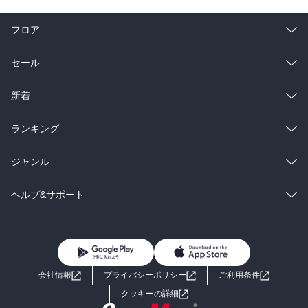
フロア
総合
コミック
セール
ラノベ
小説
総合
コミック
新着
雑誌・グラビア
ビジネス・実用
ラノベ
小説
総合
コミック
ランキング
BL・TL
雑誌・グラビア
ビジネス・実用
ラノベ
小説
総合
コミック
ジャンル
BL・TL
雑誌・グラビア
ビジネス・実用
ラノベ
小説
コミック
男性コミック
ヘルプ&サポート
BL・TL
雑誌・グラビア
ビジネス・実用
女性コミック
コミック誌
初めての方へ
ヘルプ
BL・TL
ライトノベル
男子向けラノベ
よくあるご質問
お問い合わせ
会社情報
プライバシーポリシー
ご利用条件
女子向けラノベ
小説
利用規約
クッキーの詳細