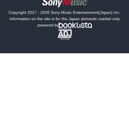
国内小説
海外小説
Copyright 2017 - 2026 Sony Music Entertainment(Japan) Inc.
ミステリー
SF
Information on the site is for the Japan domestic market only
powered by
歴史・時代小説
文学
雑誌
グラビア写真集
ボーイズラブ
ティーンズラブ
人文・思想・歴史
社会・政治・法律
ビジネス・経済
サイエンス・テクノロジー
コンピュータ・情報
くらし・家庭
料理・酒
ファッション・美容・ダイエット
ホビー&カルチャー
スポーツ・アウトドア