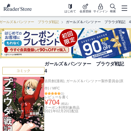
はじめて
会員登録
サインイン
検索
ガールズ＆パンツァー プラウダ戦記
ガールズ＆パンツァー プラウダ戦記 4
ガールズ＆パンツァー プラウダ戦記
4
コミック
吉田創(漫画)
,
ガールズ＆パンツァー製作委員会(原
作)
/
MFC
(
1
)
レビューを書く
¥
704
(税込)
クーポン利用対象商品
2021年02月20日
配信