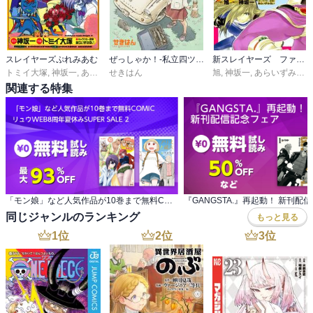
スレイヤーズぷれみあむ
ぜっしゃか！‐私立四ツ輪女子学院絶滅危惧車学科‐
新スレイヤーズ ファルシェスの砂時計
トミイ大塚
,
神坂一
,
あらいずみるい
せきはん
旭
,
神坂一
,
あらいずみるい
関連する特集
「モン娘」など人気作品が10巻まで無料COMIC リュウWEB8周年夏休みSUPER SALE 2
『GANGSTA.』再起動！ 新刊配
同じジャンルのランキング
もっと見る
1
位
2
位
3
位