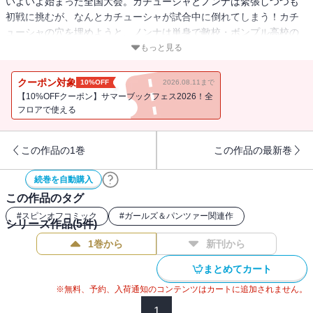
いよいよ始まった全国大会。カチューシャとノンナは緊張しつつも
初戦に挑むが、なんとカチューシャが試合中に倒れてしまう！カチ
ューシャの穴を埋めようと、ノンナは単身で敵校・ボンプル高校の
陣営に乗り込むが・・・!?
もっと見る
クーポン対象
10%OFF
2026.08.11まで
【10%OFFクーポン】サマーブックフェス2026！全
フロアで使える
この作品の1巻
この作品の最新巻
続巻を自動購入
この作品のタグ
#
スピンオフコミック
#
ガールズ＆パンツァー関連作
シリーズ作品(
5
件)
1巻から
新刊から
まとめてカート
※無料、予約、入荷通知のコンテンツはカートに追加されません。
1