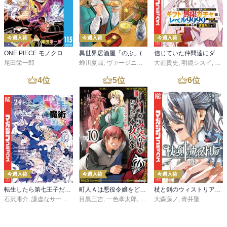
今週入荷
今週入荷
今週入荷
ONE PIECE モノクロ版 115
異世界居酒屋「のぶ」(22)
信じていた仲間達にダンジョン奥地で殺されかけたがギフト『無限ガチャ』でレベル９９９９の仲間達を手に入れて元パーティーメンバーと世界に復讐＆『ざまぁ！』します！（２３）
尾田栄一郎
蝉川夏哉
,
ヴァージニア二等兵
大前貴史
,
転
,
明鏡シスイ
,
ｔｅ
4
位
5
位
6
位
今週入荷
今週入荷
今週入荷
転生したら第七王子だったので、気ままに魔術を極めます（２４）
町人Ａは悪役令嬢をどうしても救いたい ～どぶと空と氷の姫君～１０【電子書店共通特典イラスト付】
杖と剣のウィストリア（１６）
石沢庸介
,
謙虚なサークル
,
メル。
目黒三吉
,
一色孝太郎
,
Parum
大森藤ノ
,
青井聖