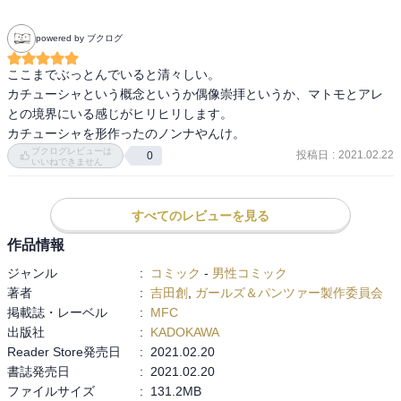
powered by ブクログ
ここまでぶっとんでいると清々しい。

カチューシャという概念というか偶像崇拝というか、マトモとアレ
との境界にいる感じがヒリヒリします。

カチューシャを形作ったのノンナやんけ。
ブクログレビューは
投稿日
:
2021.02.22
0
いいねできません
すべてのレビューを見る
作品情報
ジャンル
:
コミック
-
男性コミック
著者
:
吉田創
,
ガールズ＆パンツァー製作委員会
掲載誌・レーベル
:
MFC
出版社
:
KADOKAWA
Reader Store発売日
:
2021.02.20
書誌発売日
:
2021.02.20
ファイルサイズ
:
131.2MB