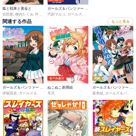
狐と戦車と黄金と
ガールズ＆パンツァー もっとらぶらぶ作戦です！【分冊版】
吉田創
,
柳内たくみ
,
叶世べんち
弐尉マルコ
,
ガールズ＆パンツァー製作委員会
関連する作品
もっと見る
完結
セールあり
完結
ガールズ＆パンツァー 劇場版Variante
ぬこぬこ新撰組
ガールズ＆パンツァー 戦車道ノススメ
伊能高史
,
ガールズ＆パンツァー劇場版製作委員会
耳式
葉来緑
,
ガールズ＆パンツァー劇場版製作委員会