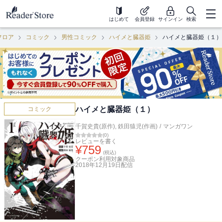
はじめて
会員登録
サインイン
検索
フロア
コミック
男性コミック
ハイメと臓器姫
ハイメと臓器姫（１）
ハイメと臓器姫（１）
コミック
千賀史貴(原作)
,
鉄田猿児(作画)
/
マンガワン
(
0
)
レビューを書く
¥
759
(税込)
クーポン利用対象商品
2018年12月19日
配信