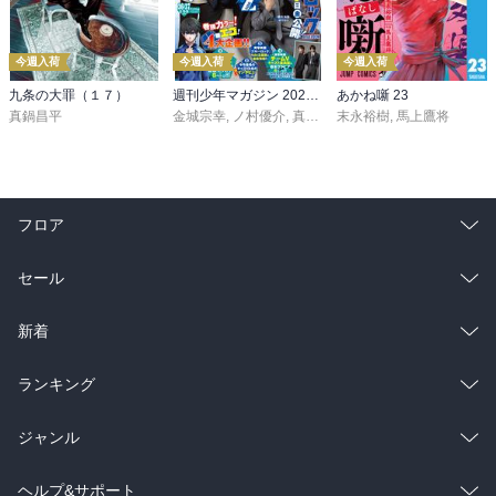
今週入荷
今週入荷
今週入荷
九条の大罪（１７）
週刊少年マガジン 2026年36・37号[2026年8月5日発売]
あかね噺 23
真鍋昌平
金城宗幸
,
ノ村優介
,
真島ヒロ
末永裕樹
,
宮島礼吏
,
馬上鷹将
,
新川直司
,
久
フロア
総合
コミック
セール
ラノベ
小説
総合
コミック
新着
雑誌・グラビア
ビジネス・実用
ラノベ
小説
総合
コミック
ランキング
BL・TL
雑誌・グラビア
ビジネス・実用
ラノベ
小説
総合
コミック
ジャンル
BL・TL
雑誌・グラビア
ビジネス・実用
ラノベ
小説
コミック
男性コミック
ヘルプ&サポート