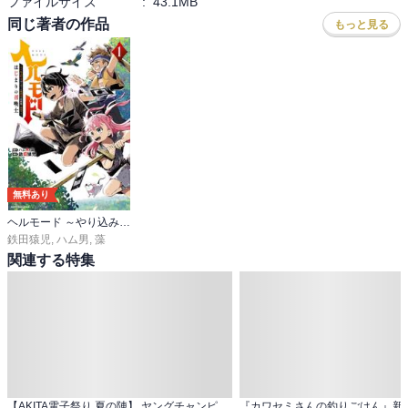
ファイルサイズ
:
43.1MB
同じ著者の作品
もっと見る
無料あり
ヘルモード ～やり込み好きのゲーマーは廃設定の異世界で無双する～ はじまりの召喚士
鉄田猿児
,
ハム男
,
藻
関連する特集
【AKITA電子祭り 夏の陣】 ヤングチャンピオンweb 続話追加キャンペーン