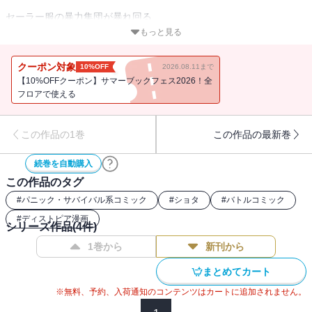
セーラー服の暴力集団が暴れ回る
世紀末的世界ーー
もっと見る
たったひとつの小さな望みのため旅を
続ける少年・ハイメと、彼に寄り添う
クーポン対象
10%OFF
2026.08.11まで
謎の女・ＢＢ。
【10%OFFクーポン】サマーブックフェス2026！全
血を流し、それでも進む。ただ純粋に。
フロアで使える
この作品の1巻
この作品の最新巻
緻密な世界設定と超絶筆致で描き出される、
世紀末ハードアクションバトル
続巻を自動購入
コミック爆誕！
この作品のタグ
#
パニック・サバイバル系コミック
#
ショタ
#
バトルコミック
#
ディストピア漫画
シリーズ作品(
4
件)
1巻から
新刊から
まとめてカート
※無料、予約、入荷通知のコンテンツはカートに追加されません。