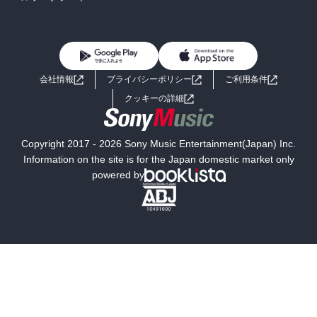
BL・TL
雑誌・グラビア
ビジネス・実用
女性コミック
コミック誌
初めての方へ
ヘルプ
BL・TL
ライトノベル
男子向けラノベ
よくあるご質問
お問い合わせ
会社情報
プライバシーポリシー
ご利用条件
女子向けラノベ
小説
利用規約
クッキーの詳細
国内小説
海外小説
Copyright 2017 - 2026 Sony Music Entertainment(Japan) Inc.
ミステリー
SF
Information on the site is for the Japan domestic market only
powered by
歴史・時代小説
文学
雑誌
グラビア写真集
ボーイズラブ
ティーンズラブ
人文・思想・歴史
社会・政治・法律