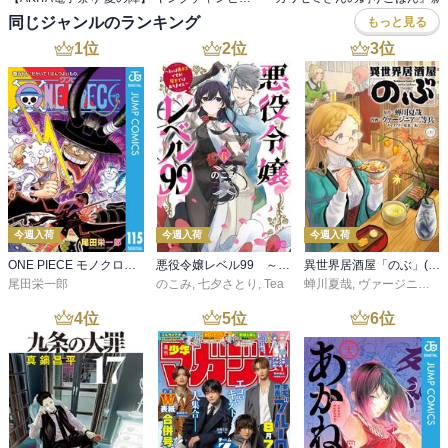
同じジャンルのランキング
もっと見る
1
位
2
位
3
位
今週入荷
今週入荷
今週入荷
ONE PIECE モノクロ版 115
悪役令嬢レベル99 ～私は裏ボスですが魔王ではありません～ その６
異世界居酒屋「のぶ」(22)
尾田栄一郎
のこみ
,
七夕さとり
,
Tea
蝉川夏哉
,
ヴァージニア二等兵
4
位
5
位
6
位