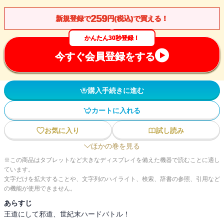
259
新規登録で
円(税込)で買える！
かんたん30秒登録！
今すぐ会員登録をする
購入手続きに進む
カートに入れる
お気に入り
試し読み
ほかの巻を見る
※この商品はタブレットなど大きなディスプレイを備えた機器で読むことに適し
ています。
文字だけを拡大することや、文字列のハイライト、検索、辞書の参照、引用など
の機能が使用できません。
あらすじ
王道にして邪道、世紀末ハードバトル！