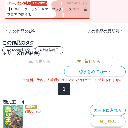
ミラルの発病――そんな中で、ユナとヴァンは、無事に再会できる
クーポン対象
10%OFF
2026.08.11まで
のか!?【小学上級から ★★★】
【10%OFFクーポン】サマーブックフェス2026！全
フロアで使える
この作品の1巻
この作品の最新巻
この作品のタグ
#
2022年映画化
#
上橋菜穂子
シリーズ作品(
4
件)
1巻から
新刊から
まとめてカート
※無料、予約、入荷通知のコンテンツはカートに追加されません。
1
鹿の王 ４
最新巻
カートに入れる
¥
880
(税込)
試し読み