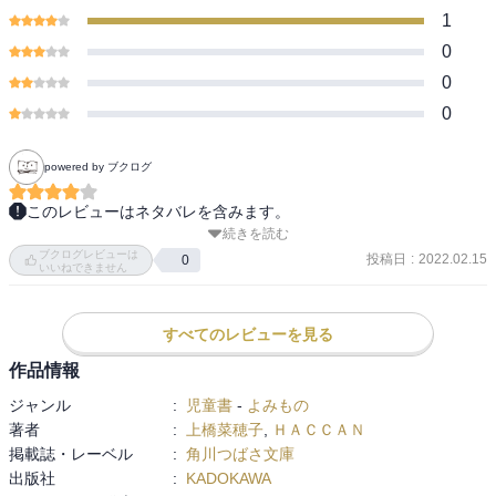
1
0
0
0
powered by ブクログ
このレビューはネタバレを含みます。
続きを読む
まだ病気を神の仕業だと信じている人たちのいる世界。

ブクログレビューは
キンマの犬を操る〈犬の王〉が登場したり、ヴァンとホッサルが同
投稿日
:
2022.02.15
0
いいねできません
じ場所にいたり、登場人物たちが関わりを持ってくる。

ツォル帝国に支配されて住む場所を無理やり変えられた移民族やそ
れを差別する土着の人びと。その悲哀が毒麦とキンマの犬を生んだ
すべてのレビューを見る
ことがわかる。

作品情報
黒狼病も民族によって罹り方が違ったり、キンマの犬→人間とダニ
ジャンル
:
児童書
-
よみもの
→人間で薬の効きが違ったり、描写が細かい。

著者
:
上橋菜穂子
,
ＨＡＣＣＡＮ
掲載誌・レーベル
:
角川つばさ文庫
この巻は他にヴァンとサエの距離が縮まったのが面白かった。
出版社
:
KADOKAWA