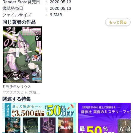
Reader Store発売日
:
2020.05.13
書誌発売日
:
2020.05.13
ファイルサイズ
:
9.5MB
同じ著者の作品
もっと見る
月刊少年シリウス
ヤスダスズヒト
,
弐瓶勉
,
ＯＮＥ
,
あずま京太郎
,
ｂｏｓｅ
,
園山ゆきの
,
小菊路よう
,
関連する特集