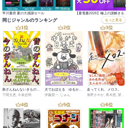
早川書房 夏の大感謝セール
同じジャンルのランキング
もっと見る
1
位
2
位
3
位
新ざんねんないきもの事典 昔のざんねん、今のざんねん
犬でおぼえる ゆるかわ日本史
走ってくれ、メロス。
下間文恵
,
今泉忠明
伊藤賀一
,
じゅん
海野さやか
,
青木悠
,
望月滋斗
4
位
5
位
6
位