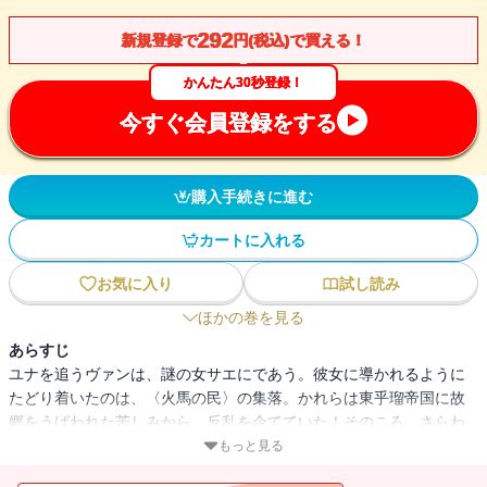
292
新規登録で
円(税込)で買える！
かんたん30秒登録！
今すぐ会員登録をする
購入手続きに進む
カートに入れる
お気に入り
試し読み
ほかの巻を見る
あらすじ
ユナを追うヴァンは、謎の女サエにであう。彼女に導かれるように
たどり着いたのは、〈火馬の民〉の集落。かれらは東乎瑠帝国に故
郷をうばわれた苦しみから、反乱を企てていた！そのころ、さらわ
れたはずのユナは、伝説の病「黒狼熱」の治療法を探す天才医術師
もっと見る
ホッサルたちと出会っていて!?サエの任務、〈火馬の民〉の思わく、