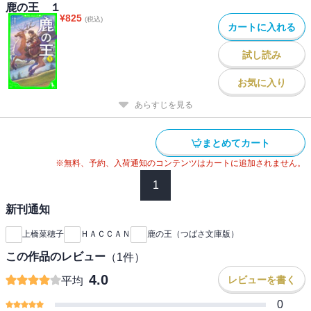
鹿の王 １
¥
825
(税込)
カートに入れる
試し読み
お気に入り
あらすじを見る
まとめてカート
※無料、予約、入荷通知のコンテンツはカートに追加されません。
1
新刊通知
上橋菜穂子
ＨＡＣＣＡＮ
鹿の王（つばさ文庫版）
この作品のレビュー
（
1
件）
4.0
レビューを書く
平均
0