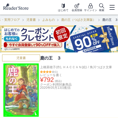
はじめて
会員登録
サインイン
検索
ス・実用フロア
児童書
よみもの
鹿の王（つばさ文庫版）
鹿の王 ３
鹿の王 ３
児童書
上橋菜穂子(作)
,
ＨＡＣＣＡＮ(絵)
/
角川つばさ文庫
(
1
)
レビューを書く
¥
792
(税込)
クーポン利用対象商品
2020年05月13日
配信