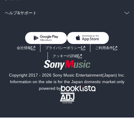
BL・TL
雑誌・グラビア
ビジネス・実用
ラノベ
小説
コミック
男性コミック
ヘルプ&サポート
BL・TL
雑誌・グラビア
ビジネス・実用
女性コミック
コミック誌
初めての方へ
ヘルプ
BL・TL
ライトノベル
男子向けラノベ
よくあるご質問
お問い合わせ
会社情報
プライバシーポリシー
ご利用条件
女子向けラノベ
小説
利用規約
クッキーの詳細
国内小説
海外小説
Copyright 2017 - 2026 Sony Music Entertainment(Japan) Inc.
ミステリー
SF
Information on the site is for the Japan domestic market only
powered by
歴史・時代小説
文学
雑誌
グラビア写真集
ボーイズラブ
ティーンズラブ