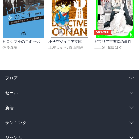
50%OFF
ヒロシマをのこす 平和記念資料館をつくった人・長岡省吾
小学館ジュニア文庫 小説 名探偵コナン ＣＡＳＥ１
ビブリア古書堂の事件手帖（３） ～栞子さんと消えない絆～
佐藤真澄
土屋つかさ
,
青山剛昌
三上延
,
越島はぐ
フロア
総合
コミック
セール
ラノベ
小説
総合
コミック
新着
雑誌・グラビア
ビジネス・実用
ラノベ
小説
総合
コミック
ランキング
BL・TL
雑誌・グラビア
ビジネス・実用
ラノベ
小説
総合
コミック
ジャンル