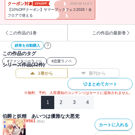
宿敵プリンスの罠だと知りながらあえて会に参加したエドガーの前
クーポン対象
10%OFF
2026.08.11まで
に現れた霊媒師は、死んだはずの仲間アーミンにそっくり
【10%OFFクーポン】サマーブックフェス2026！全
で・・・・・・!? ※あとがきは収録されていません。
フロアで使える
この作品の1巻
この作品の最新巻
続巻を自動購入
この作品のタグ
#
ファンタジーラノベ
#
恋愛ラノベ
シリーズ作品(
32
件)
1巻から
新刊から
まとめてカート
※無料、予約、入荷通知のコンテンツはカートに追加されません。
1
2
3
4
伯爵と妖精 あいつは優雅な大悪党
¥
561
(税込)
カートに入れる