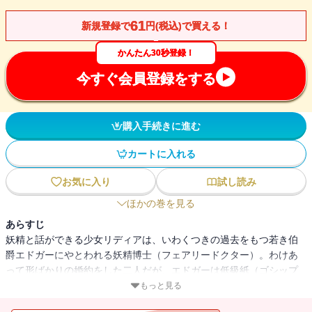
61
新規登録で
円(税込)で買える！
かんたん30秒登録！
今すぐ会員登録をする
購入手続きに進む
カートに入れる
お気に入り
試し読み
ほかの巻を見る
あらすじ
妖精と話ができる少女リディアは、いわくつきの過去をもつ若き伯
爵エドガーにやとわれる妖精博士（フェアリードクター）。わけあ
って形ばかりの婚約をした二人だが、エドガーは低級紙（ゴシップ
ペーパー）を賑わすほどの女たらしで、リディアは振り回されてば
もっと見る
かり。ある夜、エドガーの知人を名乗る霊媒師が降霊会を行った。