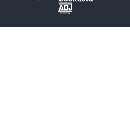
歴史・時代小説
文学
雑誌
グラビア写真集
ボーイズラブ
ティーンズラブ
人文・思想・歴史
社会・政治・法律
ビジネス・経済
サイエンス・テクノロジー
コンピュータ・情報
くらし・家庭
料理・酒
ファッション・美容・ダイエット
ホビー&カルチャー
スポーツ・アウトドア
地図・ガイド
エンターテイメント
芸術・アート
映画・音楽・演劇