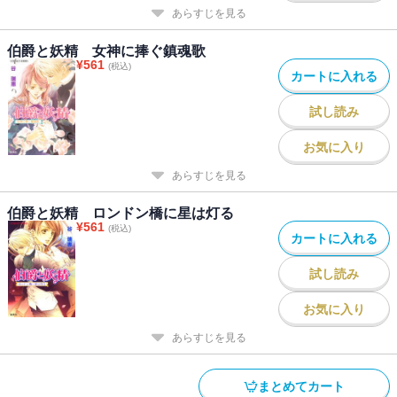
あらすじを見る
伯爵と妖精 女神に捧ぐ鎮魂歌
¥
561
(税込)
カートに入れる
試し読み
お気に入り
あらすじを見る
伯爵と妖精 ロンドン橋に星は灯る
¥
561
(税込)
カートに入れる
試し読み
お気に入り
あらすじを見る
まとめてカート