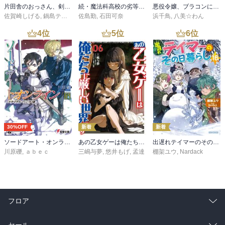
片田舎のおっさん、剣聖になる 11 ～ただの田舎の剣術師範だったのに、大成した弟子たちが俺を放ってくれない件～
続・魔法科高校の劣等生 メイジアン・カンパニー(11)
悪役令嬢、ブラコンにジョブチェンジします９【電子特典付き】
佐賀崎しげる
,
鍋島テツヒロ
佐島勤
,
石田可奈
浜千鳥
,
八美☆わん
4
位
5
位
6
位
30%OFF
新着
新着
ソードアート・オンライン29 ユナイタル・リングVIII
あの乙女ゲーは俺たちに厳しい世界です 6
出遅れテイマーのその日暮らし 16
川原礫
,
ａｂｅｃ
三嶋与夢
,
悠井もげ
,
孟達
棚架ユウ
,
Nardack
フロア
総合
コミック
セール