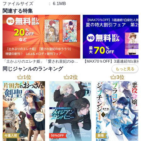
ファイルサイズ
:
6.1MB
関連する特集
「土かぶりのエレナ姫」「愛され皇妃のゆううつ」 待望の新刊♪ LaLa＆メロディ新刊フェア
同じジャンルのランキング
もっと見る
1
位
2
位
3
位
今週入荷
50%OFF
新着