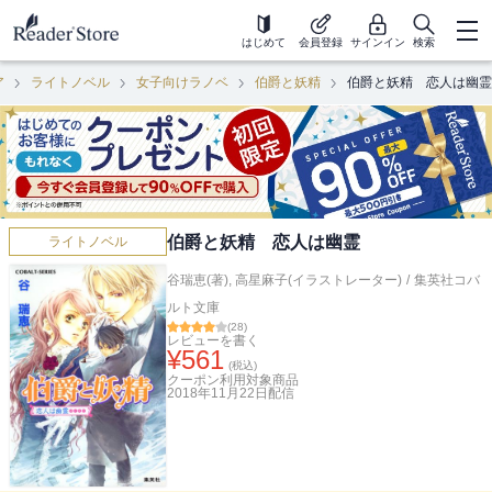
はじめて
会員登録
サインイン
検索
ア
ライトノベル
女子向けラノベ
伯爵と妖精
伯爵と妖精 恋人は幽霊
伯爵と妖精 恋人は幽霊
ライトノベル
谷瑞恵(著)
,
高星麻子(イラストレーター)
/
集英社コバ
ルト文庫
(
28
)
レビューを書く
¥
561
(税込)
クーポン利用対象商品
2018年11月22日
配信