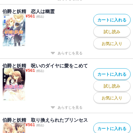
伯爵と妖精 恋人は幽霊
¥
561
(税込)
カートに入れる
試し読み
お気に入り
あらすじを見る
伯爵と妖精 呪いのダイヤに愛をこめて
¥
561
(税込)
カートに入れる
試し読み
お気に入り
あらすじを見る
伯爵と妖精 取り換えられたプリンセス
¥
561
(税込)
カートに入れる