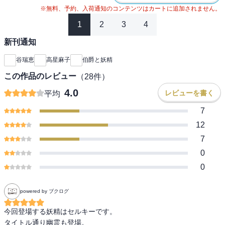
※無料、予約、入荷通知のコンテンツはカートに追加されません。
1
2
3
4
新刊通知
谷瑞恵
高星麻子
伯爵と妖精
この作品のレビュー
（
28
件）
4.0
レビューを書く
平均
7
12
7
0
0
powered by ブクログ
今回登場する妖精はセルキーです。

タイトル通り幽霊も登場。
