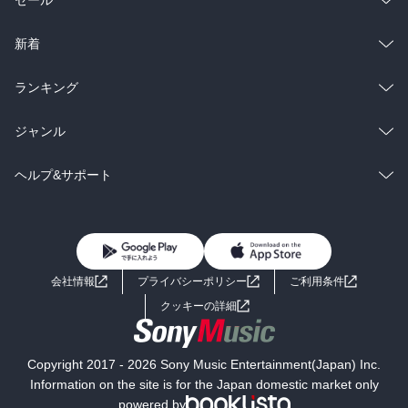
ラノベ
小説
総合
コミック
新着
雑誌・グラビア
ビジネス・実用
ラノベ
小説
総合
コミック
ランキング
BL・TL
雑誌・グラビア
ビジネス・実用
ラノベ
小説
総合
コミック
ジャンル
BL・TL
雑誌・グラビア
ビジネス・実用
ラノベ
小説
コミック
男性コミック
ヘルプ&サポート
BL・TL
雑誌・グラビア
ビジネス・実用
女性コミック
コミック誌
初めての方へ
ヘルプ
BL・TL
ライトノベル
男子向けラノベ
よくあるご質問
お問い合わせ
会社情報
プライバシーポリシー
ご利用条件
女子向けラノベ
小説
利用規約
クッキーの詳細
国内小説
海外小説
Copyright 2017 - 2026 Sony Music Entertainment(Japan) Inc.
ミステリー
SF
Information on the site is for the Japan domestic market only
powered by