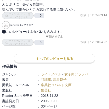
久しぶりに一巻から再読中。

ブクログレビューは
投稿日
:
2024.03.14
0
いいねできません
powered by ブクログ
このレビューはネタバレを含みます。
続きを読む
2021.6.28再読終了。

ブクログレビューは
投稿日
:
2020.04.22
0
いいねできません
2020.4.22再読終了。

P.82.92.170～177.240

すべてのレビューを見る
エドガーの自覚が芽生えてきそうでドキドキ。

作品情報
ここらかユリシスとの長い戦いの始まり。

ジャンル
:
ライトノベル
-
女子向けラノベ
著者
:
谷瑞恵
,
高星麻子
３巻のほうがちょっと甘めかなぁ
掲載誌・レーベル
:
集英社コバルト文庫
出版社
:
集英社
Reader Store発売日
:
2018.11.22
書誌発売日
:
2005.06.06
ページ数
:
304ページ